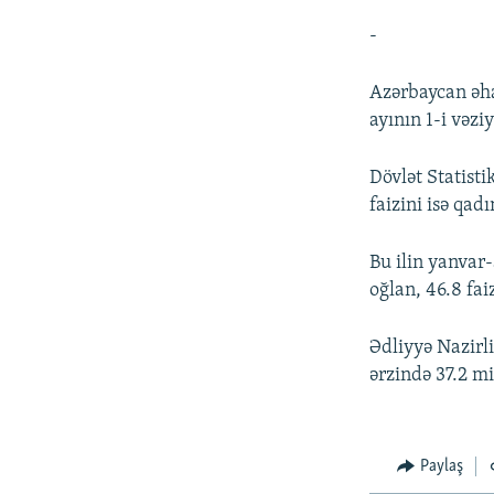
-
Azərbaycan əhal
ayının 1-i vəzi
Dövlət Statisti
faizini isə qad
Bu ilin yanvar
oğlan, 46.8 fai
Ədliyyə Nazirli
ərzində 37.2 m
Paylaş