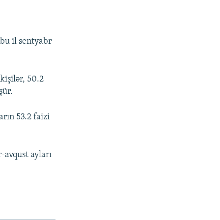
 bu il sentyabr
kişilər, 50.2
şür.
rın 53.2 faizi
r-avqust ayları