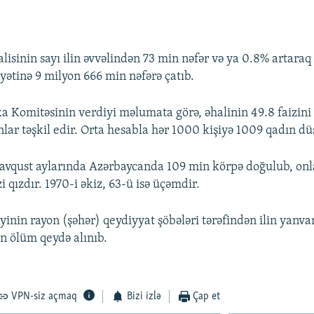
isinin sayı ilin əvvəlindən 73 min nəfər və ya 0.8% artaraq
yyətinə 9 milyon 666 min nəfərə çatıb.
ka Komitəsinin verdiyi məlumata görə, əhalinin 49.8 faizini 
ınlar təşkil edir. Orta hesabla hər 1000 kişiyə 1009 qadın dü
-avqust aylarında Azərbaycanda 109 min körpə doğulub, onla
zi qızdır. 1970-i əkiz, 63-ü isə üçəmdir.
yinin rayon (şəhər) qeydiyyat şöbələri tərəfindən ilin yanva
in ölüm qeydə alınıb.
VPN-siz açmaq
Bizi izlə
Çap et