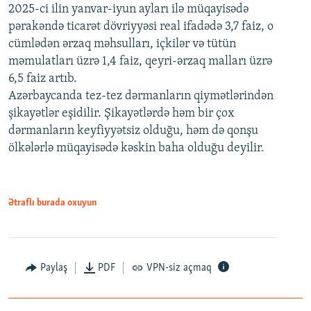
2025-ci ilin yanvar-iyun ayları ilə müqayisədə
pərakəndə ticarət dövriyyəsi real ifadədə 3,7 faiz, o
cümlədən ərzaq məhsulları, içkilər və tütün
məmulatları üzrə 1,4 faiz, qeyri-ərzaq malları üzrə
6,5 faiz artıb.
Azərbaycanda tez-tez dərmanların qiymətlərindən
şikayətlər eşidilir. Şikayətlərdə həm bir çox
dərmanların keyfiyyətsiz olduğu, həm də qonşu
ölkələrlə müqayisədə kəskin baha olduğu deyilir.
Ətraflı burada oxuyun
Paylaş
PDF
VPN-siz açmaq