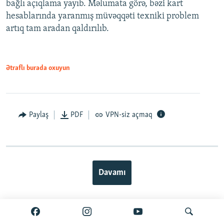
bağlı açıqlama yayıb. Məlumata görə, bəzi kart
hesablarında yaranmış müvəqqəti texniki problem
artıq tam aradan qaldırılıb.
Ətraflı burada oxuyun
Paylaş
PDF
VPN-siz açmaq
Davamı
BIZI IZLƏ