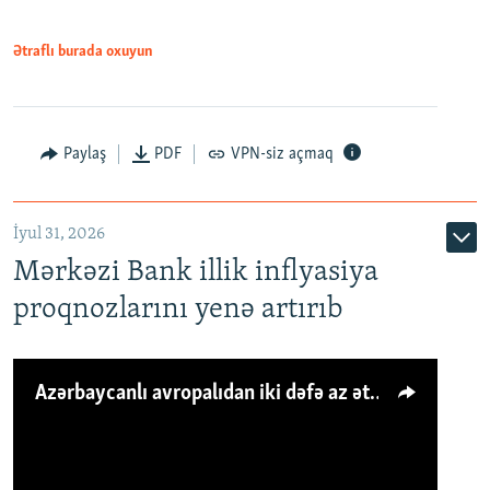
Ətraflı burada oxuyun
Paylaş
PDF
VPN-siz açmaq
İyul 31, 2026
Mərkəzi Bank illik inflyasiya
proqnozlarını yenə artırıb
Azərbaycanlı avropalıdan iki dəfə az ət yeyir, amma... 'Qiymət artımı qaçılmazdır'