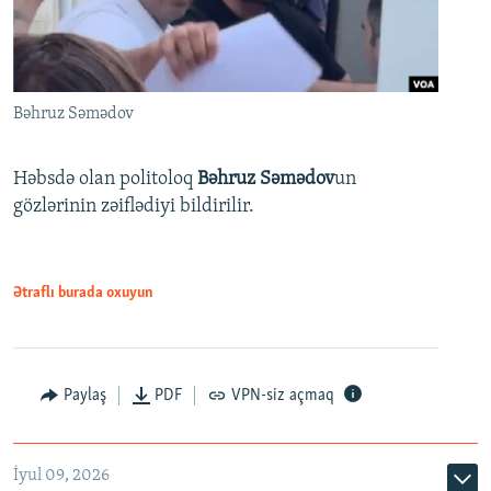
Bəhruz Səmədov
Həbsdə olan politoloq
Bəhruz Səmədov
un
gözlərinin zəiflədiyi bildirilir.
Ətraflı burada oxuyun
Paylaş
PDF
VPN-siz açmaq
İyul 09, 2026