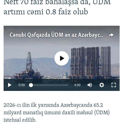
Neft 70 faiz bahalaşsa da, ÜDM
artımı cəmi 0.8 faiz olub
Cənubi Qafqazda ÜDM ən az Azərbaycanda artır: Qonşuları niyə Bakını qabaqlaya bilir?
No media source currently available
Auto
0:00
4:00
240p
2026-cı ilin ilk yarısında Azərbaycanda 65.2
360p
milyard manatlıq ümumi daxili məhsul (ÜDM)
480p
Auto
240p
360p
480p
istehsal edilib.
720p
720p
1080p