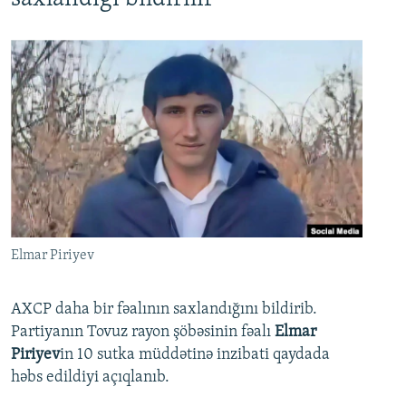
Elmar Piriyev
AXCP daha bir fəalının saxlandığını bildirib.
Partiyanın Tovuz rayon şöbəsinin fəalı
Elmar
Piriyev
in 10 sutka müddətinə inzibati qaydada
həbs edildiyi açıqlanıb.