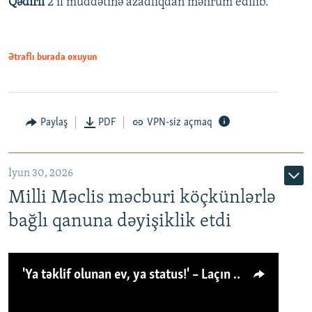
Qədirli
2 il müddətinə azadlıqdan məhrum edilib.
Ətraflı burada oxuyun
Paylaş
PDF
VPN-siz açmaq
İyun 30, 2026
Milli Məclis məcburi köçkünlərlə
bağlı qanuna dəyişiklik etdi
'Ya təklif olunan ev, ya status!' – Laçın köçkünü: 'Laçından başqa heç hara!'