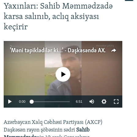
Yaxınları: Sahib Məmmədzadə
karsa salınıb, aclıq aksiyası
keçirir
'Məni təpiklədilər ki...' - Daşkəsəndə AXCP fəalının yaxınları onun həbsinə etiraz edirlər
No media source currently available
Auto
0:00
6:51
240p
Azərbaycan Xalq Cəbhəsi Partiyası (AXCP)
360p
Daşkəsən rayon şöbəsinin sədri
Sahib
480p
Auto
240p
360p
480p