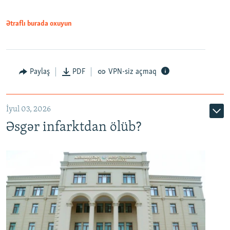
Ətraflı burada oxuyun
Auto
240p
360p
480p
Paylaş
PDF
VPN-siz açmaq
720p
1080p
İyul 03, 2026
Əsgər infarktdan ölüb?