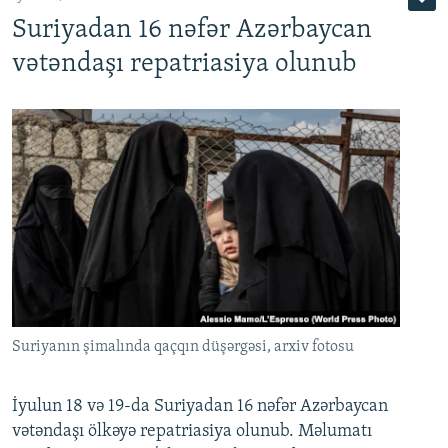
Suriyadan 16 nəfər Azərbaycan
720p
1080p
vətəndaşı repatriasiya olunub
Suriyanın şimalında qaçqın düşərgəsi, arxiv fotosu
İyulun 18 və 19-da Suriyadan 16 nəfər Azərbaycan
vətəndaşı ölkəyə repatriasiya olunub. Məlumatı