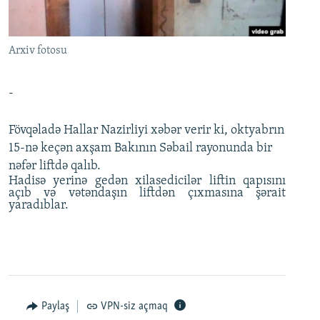
İNFOQRAFIKA
AZƏRBAYCAN ƏDƏBIYYATI KITABXANASI
MISSIYAMIZ
BIZI IZLƏ
KARIKATURA
İSLAM VƏ DEMOKRATIYA
PEŞƏ ETIKASI VƏ JURNALISTIKA STANDARTLARIMIZ
Arxiv fotosu
İZ - MƏDƏNIYYƏT PROQRAMI
MATERIALLARIMIZDAN ISTIFADƏ
AZADLIQRADIOSU MOBIL TELEFONUNUZDA
RFE/RL-in bütün saytları
-
BIZIMLƏ ƏLAQƏ
Fövqəladə Hallar Nazirliyi xəbər verir ki, oktyabrın
XƏBƏR BÜLLETENLƏRIMIZ
15-nə keçən axşam Bakının Səbail rayonunda bir
nəfər liftdə qalıb.
Hadisə yerinə gedən xilasedicilər liftin qapısını
açıb və vətəndaşın liftdən çıxmasına şərait
yaradıblar.
Paylaş
VPN-siz açmaq