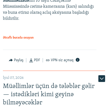
Məmmədzadə
nin 10 saylı Cəzaçəkmə
720p
Müəssisəsində cərimə kamerasına (kars) salındığı
720p
1080p
və buna etiraz olaraq aclıq aksiyasına başladığı
1080p
bildirilir.
Ətraflı burada oxuyun
Paylaş
PDF
VPN-siz açmaq
İyul 07, 2026
Müəllimlər üçün də tələblər gəlir
— istədikləri kimi geyinə
bilməyəcəklər