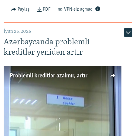
Auto
240p
360p
480p
Paylaş
PDF
VPN-siz açmaq
720p
1080p
İyun 26, 2026
Azərbaycanda problemli
kreditlər yenidən artır
Problemli kreditlər azalmır, artır