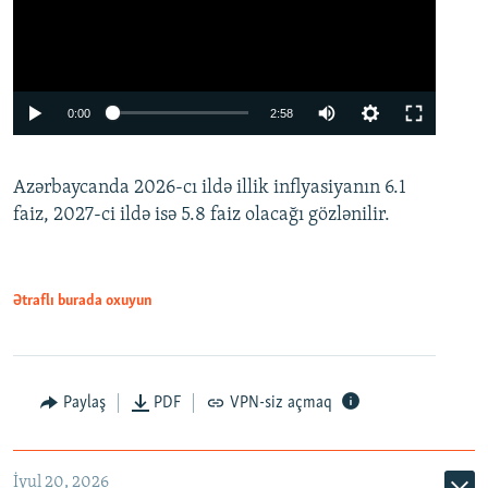
Auto
0:00
2:58
240p
Azərbaycanda 2026-cı ildə illik inflyasiyanın 6.1
360p
faiz, 2027-ci ildə isə 5.8 faiz olacağı gözlənilir.
480p
720p
1080p
Ətraflı burada oxuyun
Paylaş
PDF
VPN-siz açmaq
İyul 20, 2026
Auto
240p
360p
480p