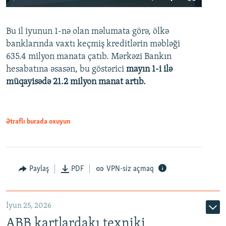
240p
Bu il iyunun 1-nə olan məlumata görə, ölkə
360p
banklarında vaxtı keçmiş kreditlərin məbləği
480p
635.4 milyon manata çatıb. Mərkəzi Bankın
720p
hesabatına əsasən, bu göstərici
mayın 1-i ilə
müqayisədə 21.2 milyon manat artıb.
1080p
Ətraflı burada oxuyun
Auto
240p
360p
480p
Paylaş
PDF
VPN-siz açmaq
720p
1080p
İyun 25, 2026
ABB kartlardakı texniki