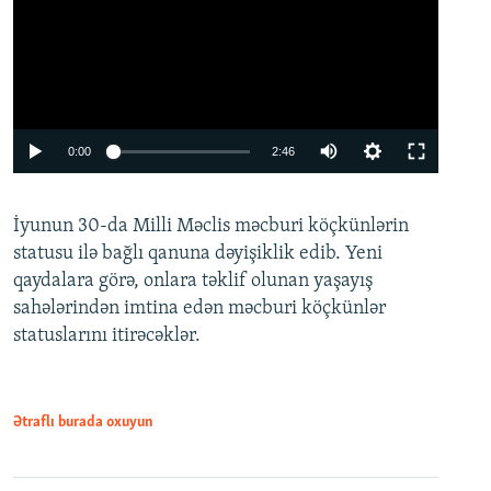
Auto
0:00
2:46
240p
İyunun 30-da Milli Məclis məcburi köçkünlərin
360p
statusu ilə bağlı qanuna dəyişiklik edib. Yeni
480p
qaydalara görə, onlara təklif olunan yaşayış
720p
sahələrindən imtina edən məcburi köçkünlər
statuslarını itirəcəklər.
1080p
Ətraflı burada oxuyun