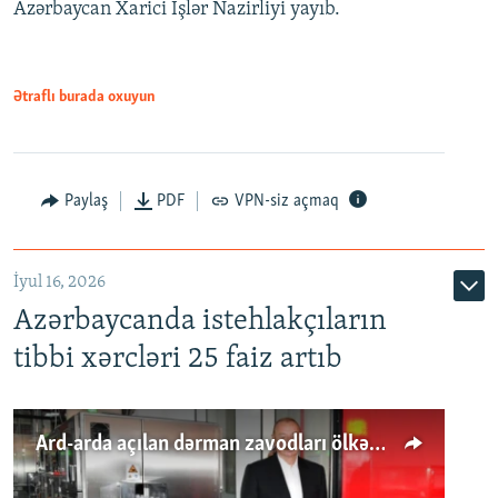
Azərbaycan Xarici İşlər Nazirliyi yayıb.
Ətraflı burada oxuyun
Paylaş
PDF
VPN-siz açmaq
İyul 16, 2026
Azərbaycanda istehlakçıların
tibbi xərcləri 25 faiz artıb
Ard-arda açılan dərman zavodları ölkənin tələbatını ödəyirmi?