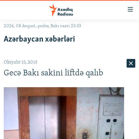
Keçid
linkləri
Əsas
2026, 08 Avqust, şənbə, Bakı vaxtı 23:33
məzmuna
GÜNDƏM
Azərbaycan xəbərləri
qayıt
#İZAHLA
Əsas
KORRUPSIOMETR
naviqasiyaya
Oktyabr 15, 2015
qayıt
#ƏSLINDƏ
Axtarışa
Gecə Bakı sakini liftdə qalıb
FƏRQƏ BAX
keç
QANUNI DOĞRU
ARAŞDIRMA
MULTIMEDIA
RADIO ARXIV
VIDEO
HAQQIMIZDA
FOTOQALEREYA
OXU ZALI