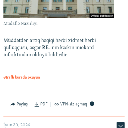
Müdafiə Nazirliyi
Müddətdən artıq həqiqi hərbi xidmət hərbi
qulluqçusu, əsgər
P.E.
-nin kəskin miokard
infarktından öldüyü bildirilir
Ətraflı burada oxuyun
Paylaş
PDF
VPN-siz açmaq
İyun 30, 2026