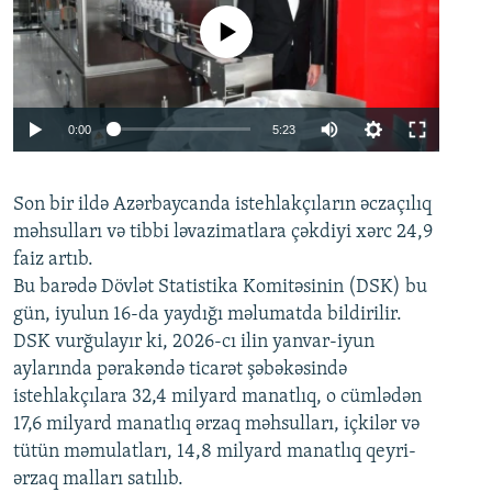
No media source currently available
Auto
0:00
5:23
240p
Son bir ildə Azərbaycanda istehlakçıların
360p
əczaçılıq
məhsulları və tibbi ləvazimatlara çəkdiyi xərc 24,9
480p
Auto
240p
360p
480p
faiz artıb.
720p
Bu barədə Dövlət Statistika Komitəsinin (DSK) bu
720p
1080p
gün, iyulun 16-da yaydığı məlumatda bildirilir.
1080p
DSK vurğulayır ki, 2026-cı ilin yanvar-iyun
aylarında pərakəndə ticarət şəbəkəsində
istehlakçılara 32,4 milyard manatlıq, o cümlədən
17,6 milyard manatlıq ərzaq məhsulları, içkilər və
tütün məmulatları, 14,8 milyard manatlıq qeyri-
ərzaq malları satılıb.