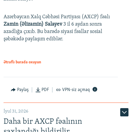
Azərbaycan Xalq Cəbhəsi Partiyası (AXCP) fəalı
Zamin (Əlizamin) Salayev
3 il 6 aydan sonra
azadlığa çıxıb. Bu barədə siyasi fəallar sosial
şəbəkədə paylaşım ediblər.
Ətraflı burada oxuyun
Paylaş
PDF
VPN-siz açmaq
İyul 31, 2026
Daha bir AXCP fəalının
saxlandığı bildirilir