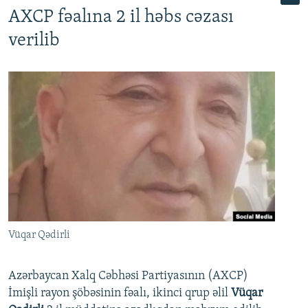
AXCP fəalına 2 il həbs cəzası
verilib
Vüqar Qədirli
Azərbaycan Xalq Cəbhəsi Partiyasının (AXCP)
İmişli rayon şöbəsinin fəalı, ikinci qrup əlil
Vüqar