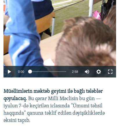
Auto
0:00
2:58
240p
Müəllimlərin məktəb geyimi ilə bağlı tələblər
360p
qoyulacaq.
Bu qərar Milli Məclisin bu gün —
480p
iyulun 7-də keçirilən iclasında "Ümumi təhsil
720p
haqqında" qanuna təklif edilən dəyişikliklərdə
əksini tapıb.
1080p