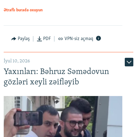
1080p
Ətraflı burada oxuyun
Paylaş
PDF
VPN-siz açmaq
İyul 10, 2026
Yaxınları: Bəhruz Səmədovun
gözləri xeyli zəifləyib