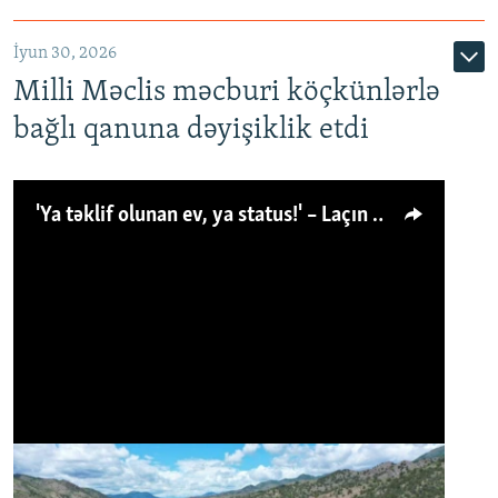
İyun 30, 2026
Milli Məclis məcburi köçkünlərlə
bağlı qanuna dəyişiklik etdi
'Ya təklif olunan ev, ya status!' – Laçın köçkünü: 'Laçından başqa heç hara!'