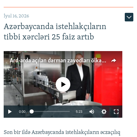
İyul 16, 2026
Azərbaycanda istehlakçıların
tibbi xərcləri 25 faiz artıb
Ard-arda açılan dərman zavodları ölkənin tələbatını ödəyirmi?
No media source currently available
Auto
0:00
5:23
240p
Son bir ildə Azərbaycanda istehlakçıların
360p
əczaçılıq