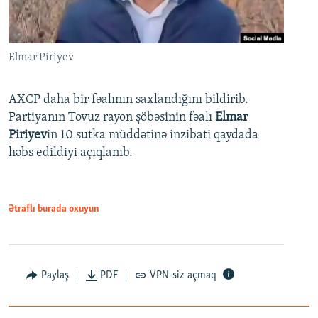
Elmar Piriyev
AXCP daha bir fəalının saxlandığını bildirib.
Partiyanın Tovuz rayon şöbəsinin fəalı
Elmar
Piriyev
in 10 sutka müddətinə inzibati qaydada
həbs edildiyi açıqlanıb.
Ətraflı burada oxuyun
Paylaş
PDF
VPN-siz açmaq