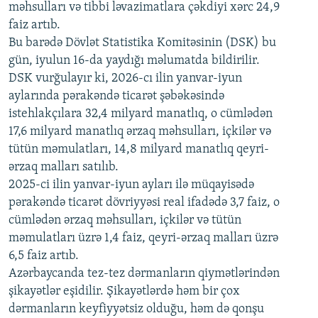
məhsulları və tibbi ləvazimatlara çəkdiyi xərc 24,9
480p
Auto
240p
360p
480p
faiz artıb.
720p
Bu barədə Dövlət Statistika Komitəsinin (DSK) bu
720p
1080p
gün, iyulun 16-da yaydığı məlumatda bildirilir.
1080p
DSK vurğulayır ki, 2026-cı ilin yanvar-iyun
aylarında pərakəndə ticarət şəbəkəsində
istehlakçılara 32,4 milyard manatlıq, o cümlədən
17,6 milyard manatlıq ərzaq məhsulları, içkilər və
tütün məmulatları, 14,8 milyard manatlıq qeyri-
ərzaq malları satılıb.
2025-ci ilin yanvar-iyun ayları ilə müqayisədə
pərakəndə ticarət dövriyyəsi real ifadədə 3,7 faiz, o
cümlədən ərzaq məhsulları, içkilər və tütün
məmulatları üzrə 1,4 faiz, qeyri-ərzaq malları üzrə
6,5 faiz artıb.
Azərbaycanda tez-tez dərmanların qiymətlərindən
şikayətlər eşidilir. Şikayətlərdə həm bir çox
dərmanların keyfiyyətsiz olduğu, həm də qonşu