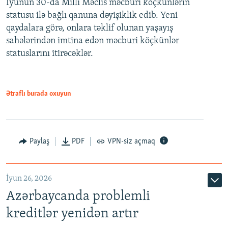
İyunun 30-da Milli Məclis məcburi köçkünlərin
360p
statusu ilə bağlı qanuna dəyişiklik edib. Yeni
480p
qaydalara görə, onlara təklif olunan yaşayış
720p
sahələrindən imtina edən məcburi köçkünlər
statuslarını itirəcəklər.
1080p
Ətraflı burada oxuyun
Auto
240p
360p
480p
Paylaş
PDF
VPN-siz açmaq
720p
1080p
İyun 26, 2026
Azərbaycanda problemli
kreditlər yenidən artır