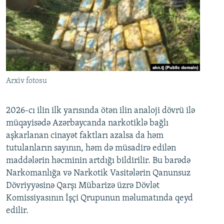
Arxiv fotosu
2026-cı ilin ilk yarısında ötən ilin analoji dövrü ilə
müqayisədə Azərbaycanda narkotiklə bağlı
aşkarlanan cinayət faktları azalsa da həm
tutulanların sayının, həm də müsadirə edilən
maddələrin həcminin artdığı bildirilir. Bu barədə
Narkomanlığa və Narkotik Vasitələrin Qanunsuz
Dövriyyəsinə Qarşı Mübarizə üzrə Dövlət
Komissiyasının İşçi Qrupunun məlumatında qeyd
edilir.