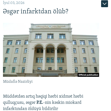
İyul 03, 2026
Əsgər infarktdan ölüb?
Müdafiə Nazirliyi
Müddətdən artıq həqiqi hərbi xidmət hərbi
qulluqçusu, əsgər
P.E.
-nin kəskin miokard
infarktından öldüyü bildirilir