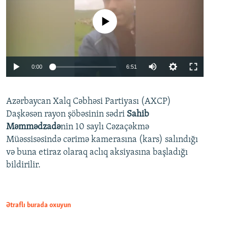
No media source currently available
Auto
0:00
6:51
240p
Azərbaycan Xalq Cəbhəsi Partiyası (AXCP)
360p
Daşkəsən rayon şöbəsinin sədri
Sahib
480p
Auto
240p
360p
480p
Məmmədzadə
nin 10 saylı Cəzaçəkmə
720p
Müəssisəsində cərimə kamerasına (kars) salındığı
720p
1080p
və buna etiraz olaraq aclıq aksiyasına başladığı
1080p
bildirilir.
Ətraflı burada oxuyun