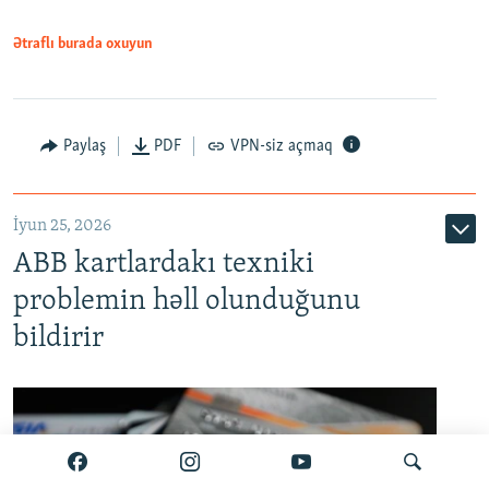
Ətraflı burada oxuyun
Auto
240p
360p
480p
Paylaş
PDF
VPN-siz açmaq
720p
1080p
İyun 25, 2026
ABB kartlardakı texniki
problemin həll olunduğunu
bildirir