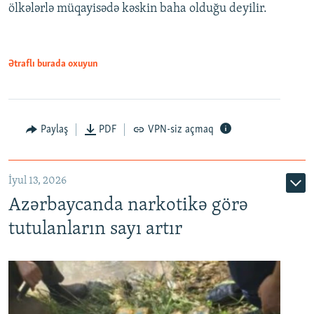
ölkələrlə müqayisədə kəskin baha olduğu deyilir.
Ətraflı burada oxuyun
Paylaş
PDF
VPN-siz açmaq
İyul 13, 2026
Azərbaycanda narkotikə görə
tutulanların sayı artır