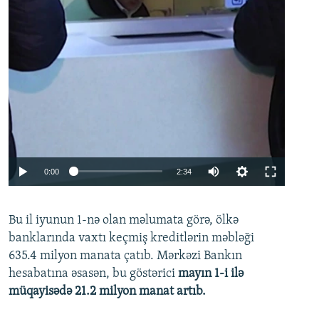
Auto
0:00
2:34
240p
Bu il iyunun 1-nə olan məlumata görə, ölkə
360p
banklarında vaxtı keçmiş kreditlərin məbləği
480p
635.4 milyon manata çatıb. Mərkəzi Bankın
720p
hesabatına əsasən, bu göstərici
mayın 1-i ilə
müqayisədə 21.2 milyon manat artıb.
1080p