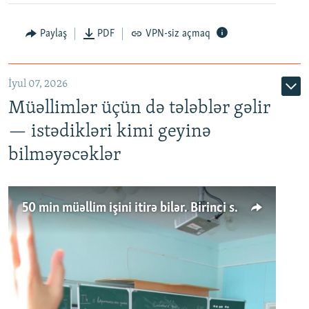
Paylaş
PDF
VPN-siz açmaq
İyul 07, 2026
Müəllimlər üçün də tələblər gəlir
— istədikləri kimi geyinə
bilməyəcəklər
50 min müəllim işini itirə bilər. Birinci sinfə gedənlər azalır