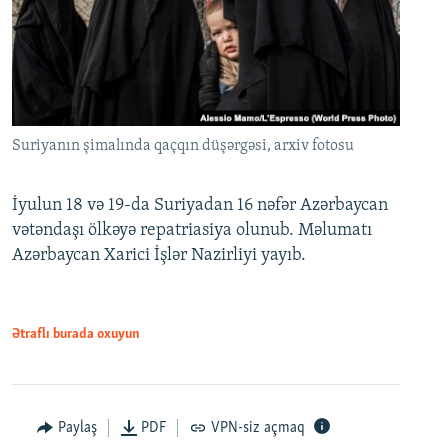
Suriyanın şimalında qaçqın düşərgəsi, arxiv fotosu
İyulun 18 və 19-da Suriyadan 16 nəfər Azərbaycan
vətəndaşı ölkəyə repatriasiya olunub. Məlumatı
Azərbaycan Xarici İşlər Nazirliyi yayıb.
Ətraflı burada oxuyun
Paylaş
PDF
VPN-siz açmaq