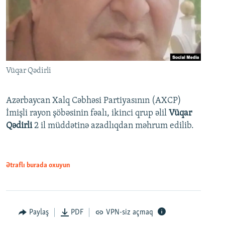
Vüqar Qədirli
Azərbaycan Xalq Cəbhəsi Partiyasının (AXCP)
İmişli rayon şöbəsinin fəalı, ikinci qrup əlil
Vüqar
Qədirli
2 il müddətinə azadlıqdan məhrum edilib.
Ətraflı burada oxuyun
Paylaş
PDF
VPN-siz açmaq