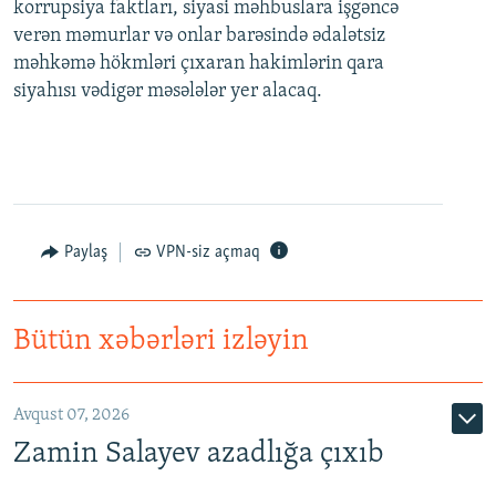
korrupsiya faktları, siyasi məhbuslara işgəncə
verən məmurlar və onlar barəsində ədalətsiz
məhkəmə hökmləri çıxaran hakimlərin qara
siyahısı vədigər məsələlər yer alacaq.
Paylaş
VPN-siz açmaq
Bütün xəbərləri izləyin
Avqust 07, 2026
Zamin Salayev azadlığa çıxıb