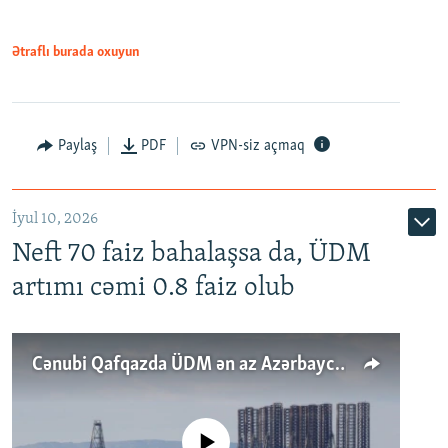
Ətraflı burada oxuyun
Paylaş
PDF
VPN-siz açmaq
İyul 10, 2026
Neft 70 faiz bahalaşsa da, ÜDM
artımı cəmi 0.8 faiz olub
Cənubi Qafqazda ÜDM ən az Azərbaycanda artır: Qonşuları niyə Bakını qabaqlaya bilir?
No media source currently available