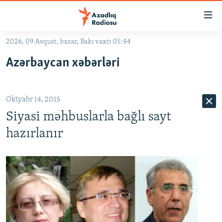
Keçid
linkləri
Əsas
2026, 09 Avqust, bazar, Bakı vaxtı 05:44
məzmuna
GÜNDƏM
Azərbaycan xəbərləri
qayıt
#İZAHLA
Əsas
KORRUPSIOMETR
naviqasiyaya
Oktyabr 14, 2015
qayıt
#ƏSLINDƏ
Axtarışa
Siyasi məhbuslarla bağlı sayt
FƏRQƏ BAX
keç
hazırlanır
QANUNI DOĞRU
ARAŞDIRMA
MULTIMEDIA
RADIO ARXIV
VIDEO
HAQQIMIZDA
FOTOQALEREYA
OXU ZALI