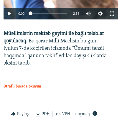
Auto
0:00
2:58
240p
Müəllimlərin məktəb geyimi ilə bağlı tələblər
360p
qoyulacaq.
Bu qərar Milli Məclisin bu gün —
480p
iyulun 7-də keçirilən iclasında "Ümumi təhsil
720p
haqqında" qanuna təklif edilən dəyişikliklərdə
əksini tapıb.
1080p
Ətraflı burada oxuyun
Auto
240p
360p
480p
Paylaş
PDF
VPN-siz açmaq
720p
1080p