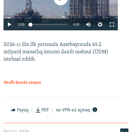
Auto
0:00
4:00
240p
2026-cı ilin ilk yarısında Azərbaycanda 65.2
360p
milyard manatlıq ümumi daxili məhsul (ÜDM)
480p
Auto
240p
360p
480p
istehsal edilib.
720p
720p
1080p
1080p
Ətraflı burada oxuyun
Paylaş
PDF
VPN-siz açmaq
İyul 10, 2026