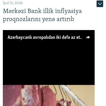
İyul 31, 2026
Mərkəzi Bank illik inflyasiya
proqnozlarını yenə artırıb
Azərbaycanlı avropalıdan iki dəfə az ət yeyir, amma... 'Qiymət artımı qaçılmazdır'