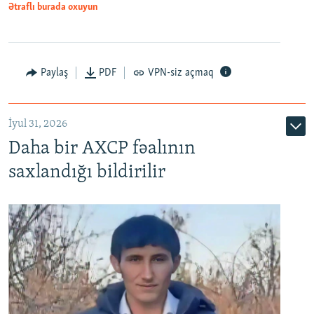
Ətraflı burada oxuyun
Paylaş
PDF
VPN-siz açmaq
İyul 31, 2026
Daha bir AXCP fəalının
saxlandığı bildirilir