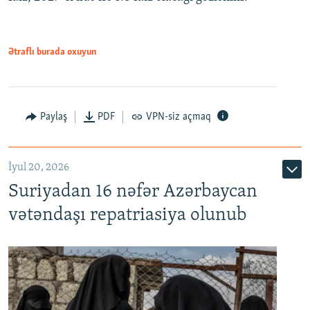
480p
720p
1080p
Ətraflı burada oxuyun
Paylaş
PDF
VPN-siz açmaq
İyul 20, 2026
Auto
240p
360p
480p
Suriyadan 16 nəfər Azərbaycan
720p
1080p
vətəndaşı repatriasiya olunub