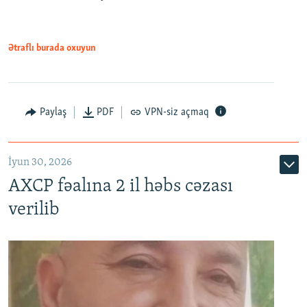
Ətraflı burada oxuyun
Paylaş
PDF
VPN-siz açmaq
İyun 30, 2026
AXCP fəalına 2 il həbs cəzası
verilib