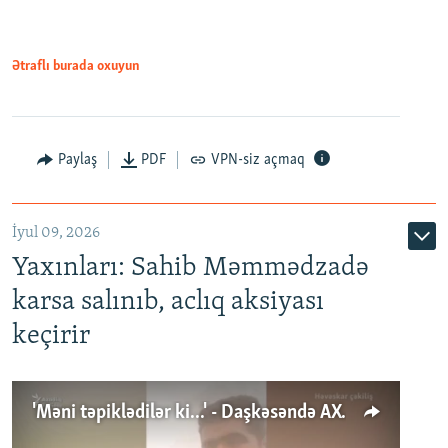
Ətraflı burada oxuyun
Paylaş
PDF
VPN-siz açmaq
İyul 09, 2026
Yaxınları: Sahib Məmmədzadə
karsa salınıb, aclıq aksiyası
keçirir
'Məni təpiklədilər ki...' - Daşkəsəndə AXCP fəalının yaxınları onun həbsinə etiraz edirlər