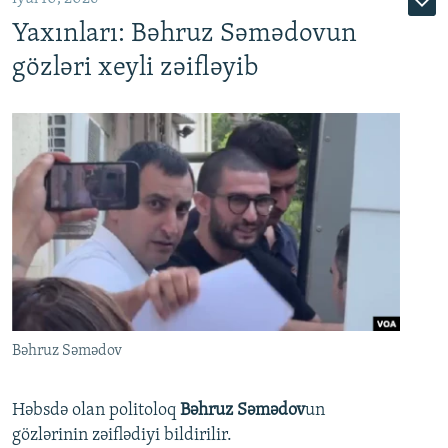
Yaxınları: Bəhruz Səmədovun
gözləri xeyli zəifləyib
Bəhruz Səmədov
Həbsdə olan politoloq
Bəhruz Səmədov
un
gözlərinin zəiflədiyi bildirilir.