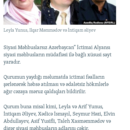
İNFOQRAFIKA
AZƏRBAYCAN ƏDƏBIYYATI KITABXANASI
MISSIYAMIZ
BIZI IZLƏ
KARIKATURA
İSLAM VƏ DEMOKRATIYA
PEŞƏ ETIKASI VƏ JURNALISTIKA STANDARTLARIMIZ
İZ - MƏDƏNIYYƏT PROQRAMI
MATERIALLARIMIZDAN ISTIFADƏ
Leyla Yunus, Ilqar Məmmədov və İntiqam əliyev
AZADLIQRADIOSU MOBIL TELEFONUNUZDA
RFE/RL-in bütün saytları
BIZIMLƏ ƏLAQƏ
Siyasi Məhbuslarsız Azərbaycan” İctimai Alyansı
siyasi məhbusların müdafiəsi ilə bağlı xüsusi sayt
XƏBƏR BÜLLETENLƏRIMIZ
yaradır.
Qurumun yaydığı məlumatda ictimai fəalların
şərlənərək həbsə atılması və ədalətsiz hökmlərlə
ağır cəzaya məruz qaldıqları bildirilir.
Qurum buna misal kimi, Leyla və Arif Yunus,
İntiqam Əliyev, Xədicə İsmayıl, Seymur Həzi, Elvin
Abdullayev, Asif Yusifli, Taleh Xasməmmədov və
digər siyasi məhbusların adlarını çəkir.