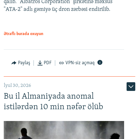
qalıb. "Albatros Corporation" şirkətinə məxsus
"ATA-2" adlı gəmiyə üç dron zərbəsi endirilib.
Ətraflı burada oxuyun
Paylaş
PDF
VPN-siz açmaq
İyul 30, 2026
Bu il Almaniyada anomal
istilərdən 10 min nəfər ölüb