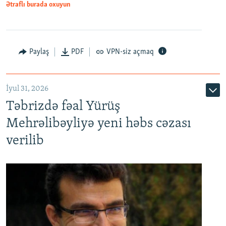
Ətraflı burada oxuyun
Paylaş
PDF
VPN-siz açmaq
İyul 31, 2026
Təbrizdə fəal Yürüş
Mehrəlibəyliyə yeni həbs cəzası
verilib