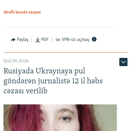
Ətraflı burada oxuyun
Paylaş
PDF
VPN-siz açmaq
İyul 29, 2026
Rusiyada Ukraynaya pul
göndərən jurnalistə 12 il həbs
cəzası verilib