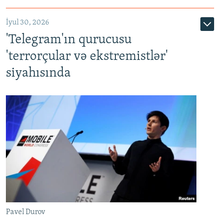
İyul 30, 2026
'Telegram'ın qurucusu
'terrorçular və ekstremistlər'
siyahısında
Pavel Durov