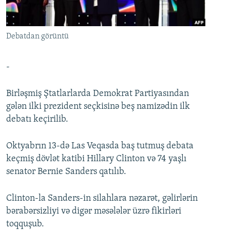
İNFOQRAFIKA
AZƏRBAYCAN ƏDƏBIYYATI KITABXANASI
MISSIYAMIZ
BIZI IZLƏ
KARIKATURA
İSLAM VƏ DEMOKRATIYA
PEŞƏ ETIKASI VƏ JURNALISTIKA STANDARTLARIMIZ
Debatdan görüntü
İZ - MƏDƏNIYYƏT PROQRAMI
MATERIALLARIMIZDAN ISTIFADƏ
AZADLIQRADIOSU MOBIL TELEFONUNUZDA
RFE/RL-in bütün saytları
-
BIZIMLƏ ƏLAQƏ
Birləşmiş Ştatlarlarda Demokrat Partiyasından
XƏBƏR BÜLLETENLƏRIMIZ
gələn ilki prezident seçkisinə beş namizədin ilk
debatı keçirilib.
Oktyabrın 13-də Las Veqasda baş tutmuş debata
keçmiş dövlət katibi Hillary Clinton və 74 yaşlı
senator Bernie Sanders qatılıb.
Clinton-la Sanders-in silahlara nəzarət, gəlirlərin
bərabərsizliyi və digər məsələlər üzrə fikirləri
toqquşub.