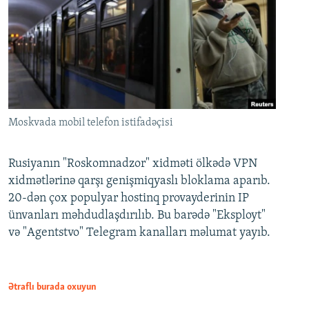
Moskvada mobil telefon istifadəçisi
Rusiyanın "Roskomnadzor" xidməti ölkədə VPN
xidmətlərinə qarşı genişmiqyaslı bloklama aparıb.
20-dən çox populyar hostinq provayderinin IP
ünvanları məhdudlaşdırılıb. Bu barədə "Eksployt"
və "Agentstvo" Telegram kanalları məlumat yayıb.
Ətraflı burada oxuyun