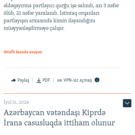
əldəqayırma partlayıcı qurğu işə salınıb, azı 3 nəfər
ölüb, 21 nəfər yaralanıb. İstintaq orqanları
partlayışın arxasında kimin dayandığını
müəyyənləşdirməyə çalışır.
Ətraflı burada oxuyun
Paylaş
PDF
VPN-siz açmaq
İyul 31, 2026
Azərbaycan vətəndaşı Kiprdə
İrana casusluqda ittiham olunur