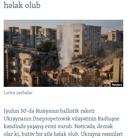
həlak olub
Lvova zərbələr
İyulun 30-da Rusiyanın ballistik raketi
Ukraynanın Dnepropetrovsk vilayətinin Radiuşne
kəndində yaşayış evini vurub. Nəticədə, demək
olar ki, bütöv bir ailə həlak olub. Ukrayna rəsmiləri