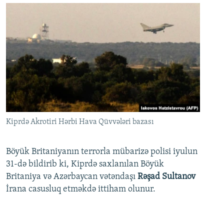
Kiprdə Akrotiri Hərbi Hava Qüvvələri bazası
Böyük Britaniyanın terrorla mübarizə polisi iyulun
31-də bildirib ki, Kiprdə saxlanılan Böyük
Britaniya və Azərbaycan vətəndaşı
Rəşad Sultanov
İrana casusluq etməkdə ittiham olunur.