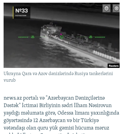
Ukrayna Qara və Azov dənizlərində Rusiya tankerlərini
vurub
news.az portalı və "Azərbaycan Dənizçilərinə
Dəstək" İctimai Birliyinin sədri İlham Nəsirovun
yaydığı məlumata görə, Odessa limanı yaxınlığında
göyərtəsində 12 Azərbaycan və bir Türkiyə
vətəndaşı olan quru yük gəmisi hücuma məruz