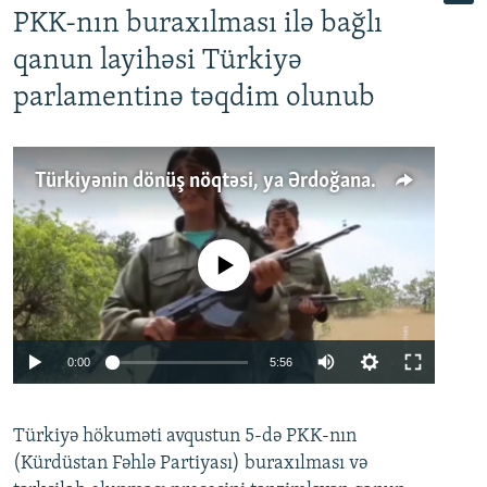
PKK-nın buraxılması ilə bağlı
qanun layihəsi Türkiyə
parlamentinə təqdim olunub
Türkiyənin dönüş nöqtəsi, ya Ərdoğana üçüncü şans: PKK ilə qəfil barışıq nə deməkdir?
No media source currently available
Auto
0:00
5:56
240p
Türkiyə hökuməti avqustun 5-də PKK-nın
360p
(Kürdüstan Fəhlə Partiyası) buraxılması və
480p
Auto
240p
360p
480p