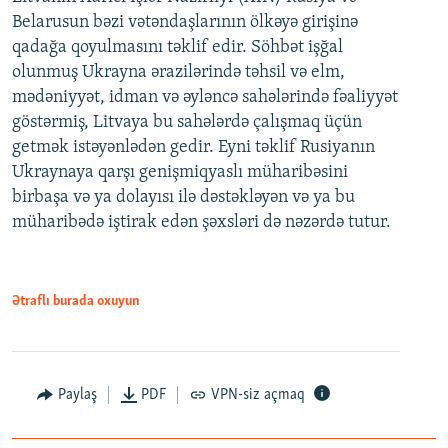
Belarusun bəzi vətəndaşlarının ölkəyə girişinə
qadağa qoyulmasını təklif edir. Söhbət işğal
olunmuş Ukrayna ərazilərində təhsil və elm,
mədəniyyət, idman və əyləncə sahələrində fəaliyyət
göstərmiş, Litvaya bu sahələrdə çalışmaq üçün
getmək istəyənlədən gedir. Eyni təklif Rusiyanın
Ukraynaya qarşı genişmiqyaslı müharibəsini
birbaşa və ya dolayısı ilə dəstəkləyən və ya bu
müharibədə iştirak edən şəxsləri də nəzərdə tutur.
Ətraflı burada oxuyun
Paylaş
PDF
VPN-siz açmaq