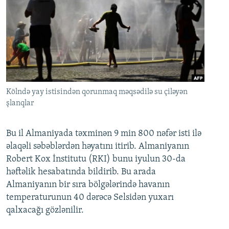
Kölndə yay istisindən qorunmaq məqsədilə su çiləyən
şlanqlar
Bu il Almaniyada təxminən 9 min 800 nəfər isti ilə
əlaqəli səbəblərdən həyatını itirib. Almaniyanın
Robert Kox İnstitutu (RKI) bunu iyulun 30-da
həftəlik hesabatında bildirib. Bu arada
Almaniyanın bir sıra bölgələrində havanın
temperaturunun 40 dərəcə Selsidən yuxarı
qalxacağı gözlənilir.