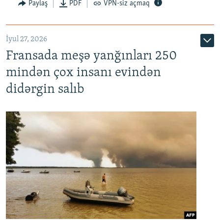
Paylaş
PDF
VPN-siz açmaq
İyul 27, 2026
Fransada meşə yanğınları 250
mindən çox insanı evindən
didərgin salıb