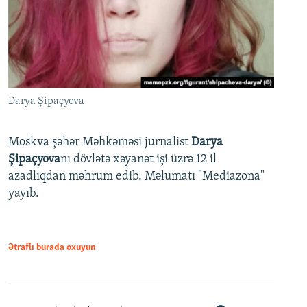
Darya Şipaçyova
Moskva şəhər Məhkəməsi jurnalist
Darya
Şipaçyova
nı dövlətə xəyanət işi üzrə 12 il
azadlıqdan məhrum edib. Məlumatı "Mediazona"
yayıb.
Ətraflı burada oxuyun