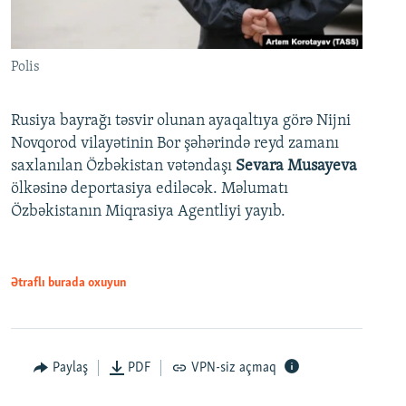
Polis
Rusiya bayrağı təsvir olunan ayaqaltıya görə Nijni
Novqorod vilayətinin Bor şəhərində reyd zamanı
saxlanılan Özbəkistan vətəndaşı
Sevara Musayeva
ölkəsinə deportasiya ediləcək. Məlumatı
Özbəkistanın Miqrasiya Agentliyi yayıb.
Ətraflı burada oxuyun
Paylaş
PDF
VPN-siz açmaq