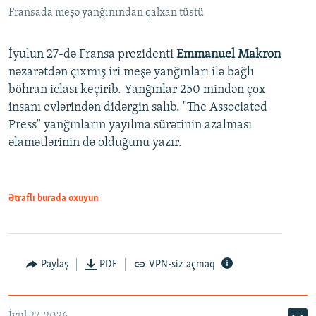
Fransada meşə yanğınından qalxan tüstü
İyulun 27-də Fransa prezidenti
Emmanuel Makron
nəzarətdən çıxmış iri meşə yanğınları ilə bağlı
böhran iclası keçirib. Yanğınlar 250 mindən çox
insanı evlərindən didərgin salıb. "The Associated
Press" yanğınların yayılma sürətinin azalması
əlamətlərinin də olduğunu yazır.
Ətraflı burada oxuyun
Paylaş
PDF
VPN-siz açmaq
İyul 27, 2026