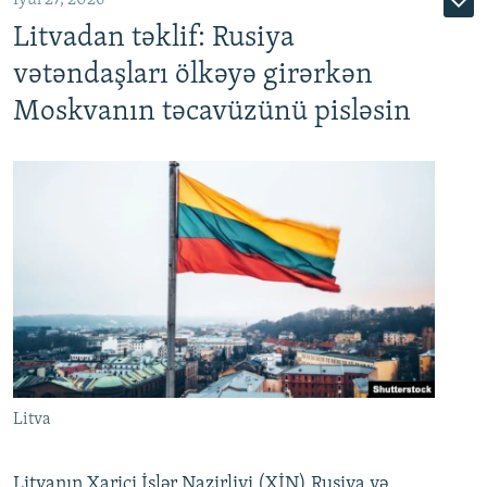
Litvadan təklif: Rusiya
vətəndaşları ölkəyə girərkən
Moskvanın təcavüzünü pisləsin
Litva
Litvanın Xarici İşlər Nazirliyi (XİN) Rusiya və