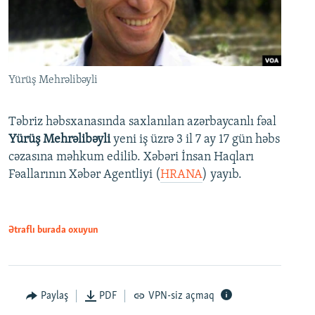
Yürüş Mehrəlibəyli
Təbriz həbsxanasında saxlanılan azərbaycanlı fəal
Yürüş Mehrəlibəyli
yeni iş üzrə 3 il 7 ay 17 gün həbs
cəzasına məhkum edilib. Xəbəri İnsan Haqları
Fəallarının Xəbər Agentliyi (
HRANA
) yayıb.
Ətraflı burada oxuyun
Paylaş
PDF
VPN-siz açmaq