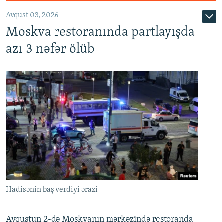
Avqust 03, 2026
Moskva restoranında partlayışda
azı 3 nəfər ölüb
Hadisənin baş verdiyi ərazi
Avqustun 2-də Moskvanın mərkəzində restoranda