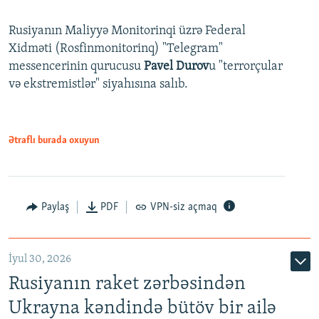
Rusiyanın Maliyyə Monitorinqi üzrə Federal
Xidməti (Rosfinmonitorinq) "Telegram"
messencerinin qurucusu
Pavel Durov
u "terrorçular
və ekstremistlər" siyahısına salıb.
Ətraflı burada oxuyun
Paylaş
PDF
VPN-siz açmaq
İyul 30, 2026
Rusiyanın raket zərbəsindən
Ukrayna kəndində bütöv bir ailə