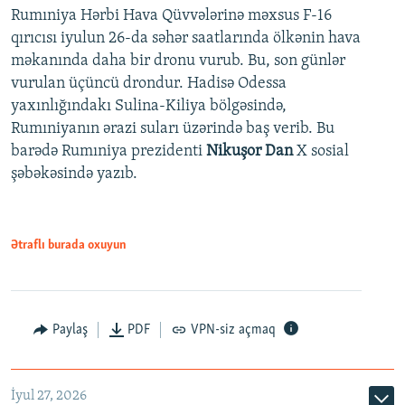
Rumıniya Hərbi Hava Qüvvələrinə məxsus F-16
qırıcısı iyulun 26-da səhər saatlarında ölkənin hava
məkanında daha bir dronu vurub. Bu, son günlər
vurulan üçüncü drondur. Hadisə Odessa
yaxınlığındakı Sulina-Kiliya bölgəsində,
Rumıniyanın ərazi suları üzərində baş verib. Bu
barədə Rumıniya prezidenti
Nikuşor Dan
X sosial
şəbəkəsində yazıb.
Ətraflı burada oxuyun
Paylaş
PDF
VPN-siz açmaq
İyul 27, 2026