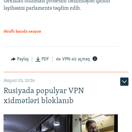
tərksilah olunması prosesini tənzimləyən qanun
720p
layihəsini parlamentə təqdim edib.
720p
1080p
1080p
Ətraflı burada oxuyun
Paylaş
PDF
VPN-siz açmaq
Avqust 05, 2026
Rusiyada populyar VPN
xidmətləri bloklanıb