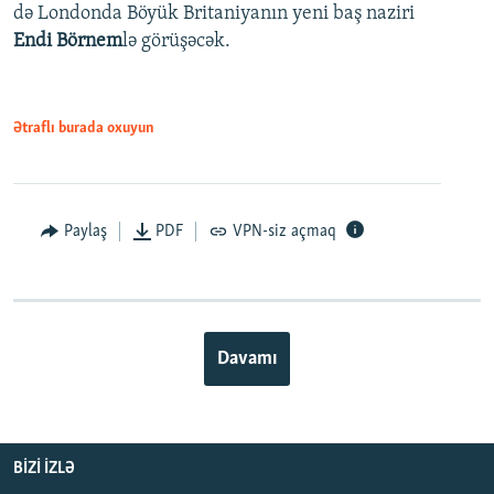
də Londonda Böyük Britaniyanın yeni baş naziri
Endi Börnem
lə görüşəcək.
Ətraflı burada oxuyun
Paylaş
PDF
VPN-siz açmaq
Davamı
BIZI IZLƏ