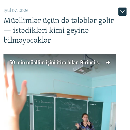
İyul 07, 2026
Müəllimlər üçün də tələblər gəlir
— istədikləri kimi geyinə
bilməyəcəklər
50 min müəllim işini itirə bilər. Birinci sinfə gedənlər azalır