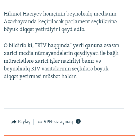
Hikmət Hacıyev həmçinin beynəlxalq medianın
Azərbaycanda keçiriləcək parlament seçkilərinə
böyük diqqət yetirdiyini qeyd edib.
O bildirib ki, “KİV haqqında” yerli qanuna əsasən
xarici media nümayəndələrin qeydiyyatı ilə bağlı
müraciətlərə xarici işlər nazirliyi baxır və
beynəlxalq KİV vasitələrinin seçkilərə böyük
diqqət yetirməsi müsbət haldır.
Paylaş
VPN-siz açmaq