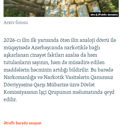
Arxiv fotosu
2026-cı ilin ilk yarısında ötən ilin analoji dövrü ilə
müqayisədə Azərbaycanda narkotiklə bağlı
aşkarlanan cinayət faktları azalsa da həm
tutulanların sayının, həm də müsadirə edilən
maddələrin həcminin artdığı bildirilir. Bu barədə
Narkomanlığa və Narkotik Vasitələrin Qanunsuz
Dövriyyəsinə Qarşı Mübarizə üzrə Dövlət
Komissiyasının İşçi Qrupunun məlumatında qeyd
edilir.
Ətraflı burada oxuyun