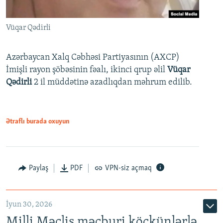
Vüqar Qədirli
Azərbaycan Xalq Cəbhəsi Partiyasının (AXCP)
İmişli rayon şöbəsinin fəalı, ikinci qrup əlil
Vüqar
Qədirli
2 il müddətinə azadlıqdan məhrum edilib.
Ətraflı burada oxuyun
Paylaş
PDF
VPN-siz açmaq
İyun 30, 2026
Milli Məclis məcburi köçkünlərlə