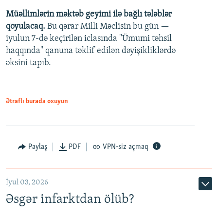
Müəllimlərin məktəb geyimi ilə bağlı tələblər
360p
qoyulacaq.
Bu qərar Milli Məclisin bu gün —
480p
iyulun 7-də keçirilən iclasında "Ümumi təhsil
720p
haqqında" qanuna təklif edilən dəyişikliklərdə
əksini tapıb.
1080p
Ətraflı burada oxuyun
Auto
240p
360p
480p
Paylaş
PDF
VPN-siz açmaq
720p
1080p
İyul 03, 2026
Əsgər infarktdan ölüb?