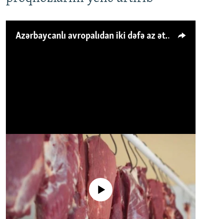
Azərbaycanlı avropalıdan iki dəfə az ət yeyir, amma... 'Qiymət artımı qaçılmazdır'
No media source currently available