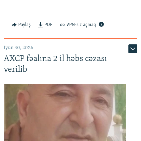
Paylaş
PDF
VPN-siz açmaq
İyun 30, 2026
AXCP fəalına 2 il həbs cəzası
verilib