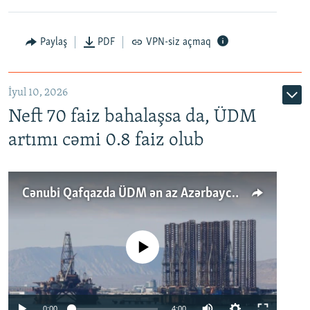
Paylaş
PDF
VPN-siz açmaq
İyul 10, 2026
Neft 70 faiz bahalaşsa da, ÜDM
artımı cəmi 0.8 faiz olub
Cənubi Qafqazda ÜDM ən az Azərbaycanda artır: Qonşuları niyə Bakını qabaqlaya bilir?
No media source currently available
Auto
0:00
4:00