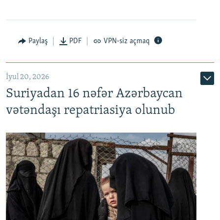
Paylaş
PDF
VPN-siz açmaq
İyul 20, 2026
Auto
240p
360p
480p
Suriyadan 16 nəfər Azərbaycan
720p
1080p
vətəndaşı repatriasiya olunub