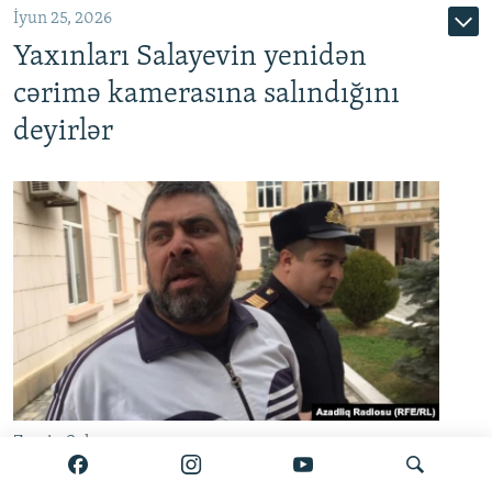
İyun 25, 2026
Yaxınları Salayevin yenidən
cərimə kamerasına salındığını
deyirlər
Zamin Salayev