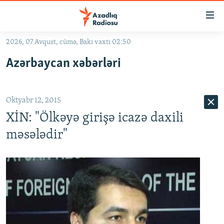
Keçid
linkləri
Əsas
2026, 07 Avqust, cümə, Bakı vaxtı 02:50
məzmuna
GÜNDƏM
Azərbaycan xəbərləri
qayıt
#İZAHLA
Əsas
KORRUPSIOMETR
naviqasiyaya
Oktyabr 12, 2015
qayıt
#ƏSLINDƏ
Axtarışa
XİN: "Ölkəyə girişə icazə daxili
FƏRQƏ BAX
keç
məsələdir"
QANUNI DOĞRU
ARAŞDIRMA
MULTIMEDIA
RADIO ARXIV
VIDEO
HAQQIMIZDA
FOTOQALEREYA
OXU ZALI