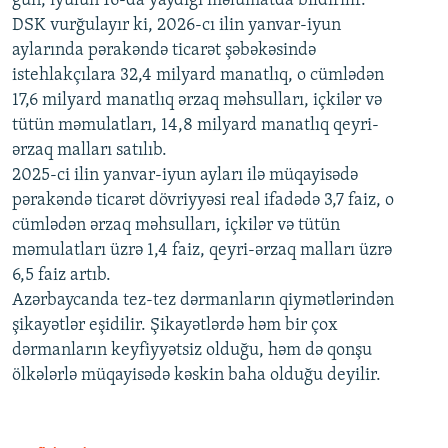
gün, iyulun 16-da yaydığı məlumatda bildirilir.
1080p
DSK vurğulayır ki, 2026-cı ilin yanvar-iyun
aylarında pərakəndə ticarət şəbəkəsində
istehlakçılara 32,4 milyard manatlıq, o cümlədən
17,6 milyard manatlıq ərzaq məhsulları, içkilər və
tütün məmulatları, 14,8 milyard manatlıq qeyri-
ərzaq malları satılıb.
2025-ci ilin yanvar-iyun ayları ilə müqayisədə
pərakəndə ticarət dövriyyəsi real ifadədə 3,7 faiz, o
cümlədən ərzaq məhsulları, içkilər və tütün
məmulatları üzrə 1,4 faiz, qeyri-ərzaq malları üzrə
6,5 faiz artıb.
Azərbaycanda tez-tez dərmanların qiymətlərindən
şikayətlər eşidilir. Şikayətlərdə həm bir çox
dərmanların keyfiyyətsiz olduğu, həm də qonşu
ölkələrlə müqayisədə kəskin baha olduğu deyilir.