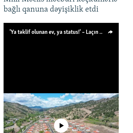
bağlı qanuna dəyişiklik etdi
'Ya təklif olunan ev, ya status!' – Laçın köçkünü: 'Laçından başqa heç hara!'
No media source currently available