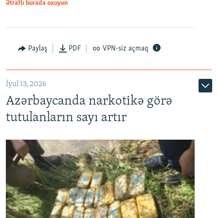
Ətraflı burada oxuyun
Paylaş
PDF
VPN-siz açmaq
İyul 13, 2026
Azərbaycanda narkotikə görə
tutulanların sayı artır