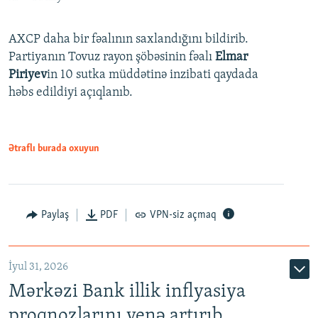
AXCP daha bir fəalının saxlandığını bildirib.
Partiyanın Tovuz rayon şöbəsinin fəalı
Elmar
Piriyev
in 10 sutka müddətinə inzibati qaydada
həbs edildiyi açıqlanıb.
Ətraflı burada oxuyun
Paylaş
PDF
VPN-siz açmaq
İyul 31, 2026
Mərkəzi Bank illik inflyasiya
proqnozlarını yenə artırıb