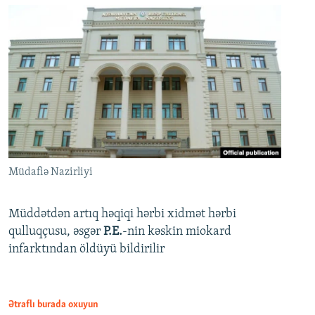
Müdafiə Nazirliyi
Müddətdən artıq həqiqi hərbi xidmət hərbi
qulluqçusu, əsgər
P.E.
-nin kəskin miokard
infarktından öldüyü bildirilir
Ətraflı burada oxuyun