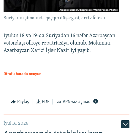
Suriyanın şimalında qaçqın düşərgəsi, arxiv fotosu
İyulun 18 və 19-da Suriyadan 16 nəfər Azərbaycan
vətəndaşı ölkəyə repatriasiya olunub. Məlumatı
Azərbaycan Xarici İşlər Nazirliyi yayıb.
Ətraflı burada oxuyun
Paylaş
PDF
VPN-siz açmaq
İyul 16, 2026