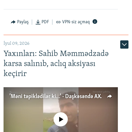
Paylaş
PDF
VPN-siz açmaq
İyul 09, 2026
Yaxınları: Sahib Məmmədzadə
karsa salınıb, aclıq aksiyası
keçirir
'Məni təpiklədilər ki...' - Daşkəsəndə AXCP fəalının yaxınları onun həbsinə etiraz edirlər
No media source currently available