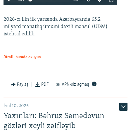
240p
2026-cı ilin ilk yarısında Azərbaycanda 65.2
360p
milyard manatlıq ümumi daxili məhsul (ÜDM)
480p
Auto
240p
360p
480p
istehsal edilib.
720p
720p
1080p
1080p
Ətraflı burada oxuyun
Paylaş
PDF
VPN-siz açmaq
İyul 10, 2026
Yaxınları: Bəhruz Səmədovun
gözləri xeyli zəifləyib