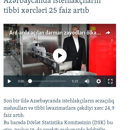
Azərbaycanda istehlakçıların
tibbi xərcləri 25 faiz artıb
Ard-arda açılan dərman zavodları ölkənin tələbatını ödəyirmi?
No media source currently available
Auto
0:00
5:23
240p
Son bir ildə Azərbaycanda istehlakçıların
360p
əczaçılıq
məhsulları və tibbi ləvazimatlara çəkdiyi xərc 24,9
480p
Auto
240p
360p
480p
faiz artıb.
720p
Bu barədə Dövlət Statistika Komitəsinin (DSK) bu
720p
1080p