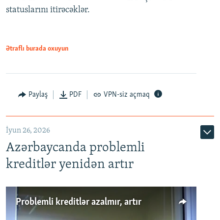
statuslarını itirəcəklər.
1080p
Ətraflı burada oxuyun
Auto
240p
360p
480p
Paylaş
PDF
VPN-siz açmaq
720p
1080p
İyun 26, 2026
Azərbaycanda problemli
kreditlər yenidən artır
Problemli kreditlər azalmır, artır