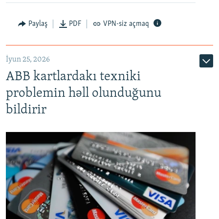
Auto
240p
360p
480p
Paylaş
PDF
VPN-siz açmaq
720p
1080p
İyun 25, 2026
ABB kartlardakı texniki
problemin həll olunduğunu
bildirir