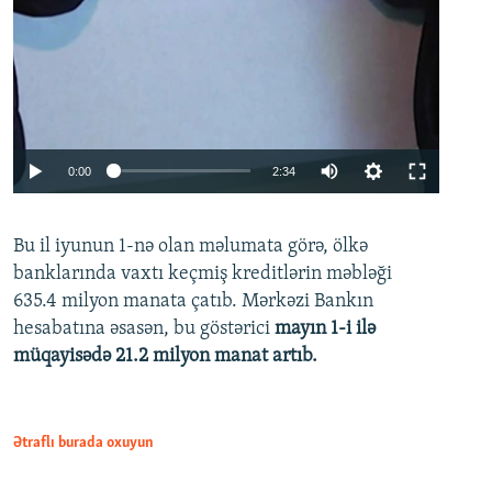
Auto
0:00
2:34
240p
Bu il iyunun 1-nə olan məlumata görə, ölkə
360p
banklarında vaxtı keçmiş kreditlərin məbləği
480p
635.4 milyon manata çatıb. Mərkəzi Bankın
720p
hesabatına əsasən, bu göstərici
mayın 1-i ilə
müqayisədə 21.2 milyon manat artıb.
1080p
Ətraflı burada oxuyun