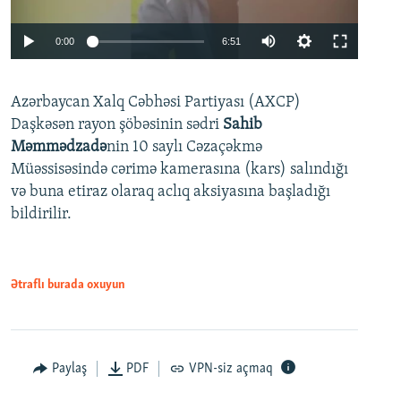
Auto
0:00
6:51
240p
Azərbaycan Xalq Cəbhəsi Partiyası (AXCP)
360p
Daşkəsən rayon şöbəsinin sədri
Sahib
480p
Auto
240p
360p
480p
Məmmədzadə
nin 10 saylı Cəzaçəkmə
720p
Müəssisəsində cərimə kamerasına (kars) salındığı
720p
1080p
və buna etiraz olaraq aclıq aksiyasına başladığı
1080p
bildirilir.
Ətraflı burada oxuyun
Paylaş
PDF
VPN-siz açmaq