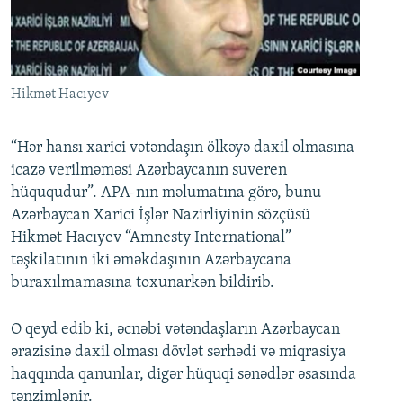
İNFOQRAFIKA
AZƏRBAYCAN ƏDƏBIYYATI KITABXANASI
MISSIYAMIZ
BIZI IZLƏ
KARIKATURA
İSLAM VƏ DEMOKRATIYA
PEŞƏ ETIKASI VƏ JURNALISTIKA STANDARTLARIMIZ
İZ - MƏDƏNIYYƏT PROQRAMI
MATERIALLARIMIZDAN ISTIFADƏ
Hikmət Hacıyev
AZADLIQRADIOSU MOBIL TELEFONUNUZDA
RFE/RL-in bütün saytları
BIZIMLƏ ƏLAQƏ
“Hər hansı xarici vətəndaşın ölkəyə daxil olmasına
icazə verilməməsi Azərbaycanın suveren
XƏBƏR BÜLLETENLƏRIMIZ
hüququdur”. APA-nın məlumatına görə, bunu
Azərbaycan Xarici İşlər Nazirliyinin sözçüsü
Hikmət Hacıyev “Amnesty International”
təşkilatının iki əməkdaşının Azərbaycana
buraxılmamasına toxunarkən bildirib.
O qeyd edib ki, əcnəbi vətəndaşların Azərbaycan
ərazisinə daxil olması dövlət sərhədi və miqrasiya
haqqında qanunlar, digər hüquqi sənədlər əsasında
tənzimlənir.