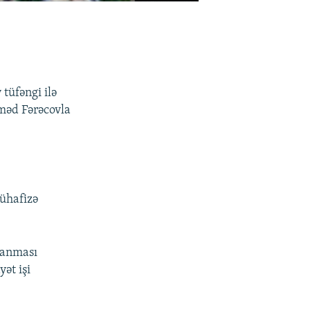
tüfəngi ilə
məd Fərəcovla
ühafizə
lanması
ət işi