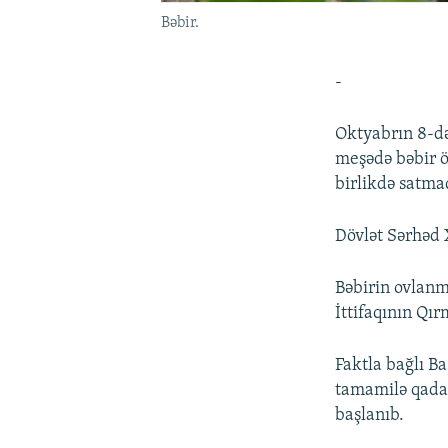
Bəbir.
-
Oktyabrın 8-də
meşədə bəbir 
birlikdə satmaq
Dövlət Sərhəd 
Bəbirin ovlanm
İttifaqının Qır
Faktla bağlı B
tamamilə qadağ
başlanıb.