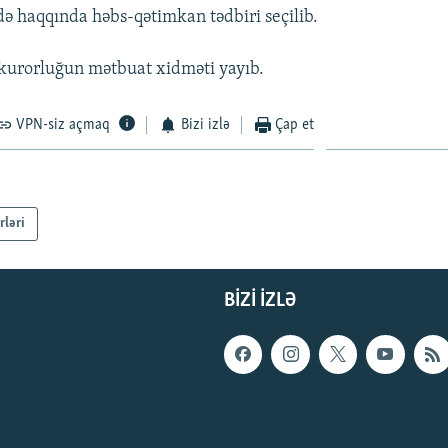
 haqqında həbs-qətimkan tədbiri seçilib.
kurorluğun mətbuat xidməti yayıb.
VPN-siz açmaq
Bizi izlə
Çap et
rləri
BIZI IZLƏ