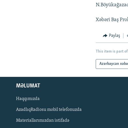
N.Böyükağazadə
Xəbəri Baş Pro
Paylaş
This item is part of
Azərbaycan xəbə
MƏLUMAT
Haqqımızda
AzadlıqRadiosu mobil telefonuzda
Materiallarımızdan istifadə
BIZI IZLƏ