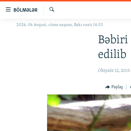
Keçid
BÖLMƏLƏR
linkləri
Axtar
Əsas
2026, 06 Avqust, cümə axşamı, Bakı vaxtı 14:53
GÜNDƏM
məzmuna
#İZAHLA
Bəbiri
qayıt
Əsas
KORRUPSIOMETR
edilib
naviqasiyaya
#ƏSLINDƏ
qayıt
Axtarışa
FƏRQƏ BAX
Oktyabr 12, 2015
keç
QANUNI DOĞRU
Paylaş
ARAŞDIRMA
MULTIMEDIA
RADIO ARXIV
VIDEO
HAQQIMIZDA
FOTOQALEREYA
OXU ZALI