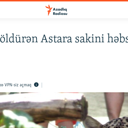
 öldürən Astara sakini həb
VPN-siz açmaq