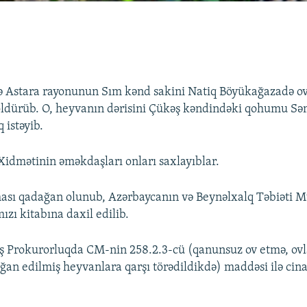
 Astara rayonunun Sım kənd sakini Natiq Böyükağazadə ov 
öldürüb. O, heyvanın dərisini Çükəş kəndindəki qohumu Sə
 istəyib.
Xidmətinin əməkdaşları onları saxlayıblar.
ası qadağan olunub, Azərbaycanın və Beynəlxalq Təbiəti M
mızı kitabına daxil edilib.
aş Prokurorluqda CM-nin 258.2.3-cü (qanunsuz ov etmə, ov
an edilmiş heyvanlara qarşı törədildikdə) maddəsi ilə cinay