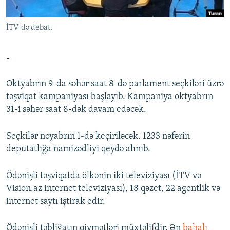
İNFOQRAFIKA
AZƏRBAYCAN ƏDƏBIYYATI KITABXANASI
MISSIYAMIZ
BIZI IZLƏ
İTV-də debat.
KARIKATURA
İSLAM VƏ DEMOKRATIYA
PEŞƏ ETIKASI VƏ JURNALISTIKA STANDARTLARIMIZ
İZ - MƏDƏNIYYƏT PROQRAMI
MATERIALLARIMIZDAN ISTIFADƏ
-
AZADLIQRADIOSU MOBIL TELEFONUNUZDA
RFE/RL-in bütün saytları
Oktyabrın 9-da səhər saat 8-də parlament seçkiləri üzrə
BIZIMLƏ ƏLAQƏ
təşviqat kampaniyası başlayıb. Kampaniya oktyabrın
XƏBƏR BÜLLETENLƏRIMIZ
31-i səhər saat 8-dək davam edəcək.
Seçkilər noyabrın 1-də keçiriləcək. 1233 nəfərin
deputatlığa namizədliyi qeydə alınıb.
Ödənişli təşviqatda ölkənin iki televiziyası (İTV və
Vision.az internet televiziyası), 18 qəzet, 22 agentlik və
internet saytı iştirak edir.
Ödənişli təbliğatın qiymətləri müxtəlifdir. Ən
bahalı