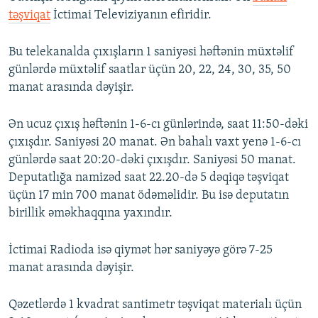
təşviqat
İctimai Televiziyanın efiridir.
Bu telekanalda çıxışların 1 saniyəsi həftənin müxtəlif
günlərdə müxtəlif saatlar üçün 20, 22, 24, 30, 35, 50
manat arasında dəyişir.
Ən ucuz çıxış həftənin 1-6-cı günlərində, saat 11:50-dəki
çıxışdır. Saniyəsi 20 manat. Ən bahalı vaxt yenə 1-6-cı
günlərdə saat 20:20-dəki çıxışdır. Saniyəsi 50 manat.
Deputatlığa namizəd saat 22.20-də 5 dəqiqə təşviqat
üçün 17 min 700 manat ödəməlidir. Bu isə deputatın
birillik əməkhaqqına yaxındır.
İctimai Radioda isə qiymət hər saniyəyə görə 7-25
manat arasında dəyişir.
Qəzetlərdə 1 kvadrat santimetr təşviqat materialı üçün