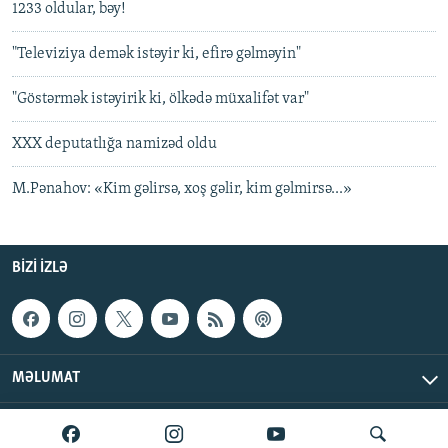
1233 oldular, bəy!
"Televiziya demək istəyir ki, efirə gəlməyin"
"Göstərmək istəyirik ki, ölkədə müxalifət var"
XXX deputatlığa namizəd oldu
M.Pənahov: «Kim gəlirsə, xoş gəlir, kim gəlmirsə...»
BIZI IZLƏ
MƏLUMAT
AzadlıqRadiosu © 2026 Inc. | Bütün hüquqlar qorunur