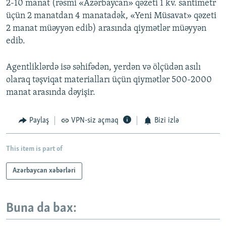
2-10 manat (rəsmi «Azərbaycan» qəzeti 1 kv. santimetr
üçün 2 manatdan 4 manatadək, «Yeni Müsavat» qəzeti
2 manat müəyyən edib) arasında qiymətlər müəyyən
edib.
Agentliklərdə isə səhifədən, yerdən və ölçüdən asılı
olaraq təşviqat materialları üçün qiymətlər 500-2000
manat arasında dəyişir.
Paylaş
VPN-siz açmaq
Bizi izlə
This item is part of
Azərbaycan xəbərləri
Buna da bax: