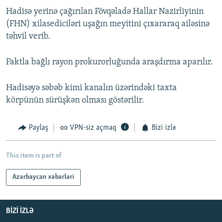
Hadisə yerinə çağırılan Fövqəladə Hallar Nazirliyinin
(FHN) xilasediciləri uşağın meyitini çıxararaq ailəsinə
təhvil verib.
Faktla bağlı rayon prokurorluğunda araşdırma aparılır.
Hadisəyə səbəb kimi kanalın üzərindəki taxta
körpünün sürüşkən olması göstərilir.
Paylaş
VPN-siz açmaq
Bizi izlə
This item is part of
Azərbaycan xəbərləri
BIZI IZLƏ