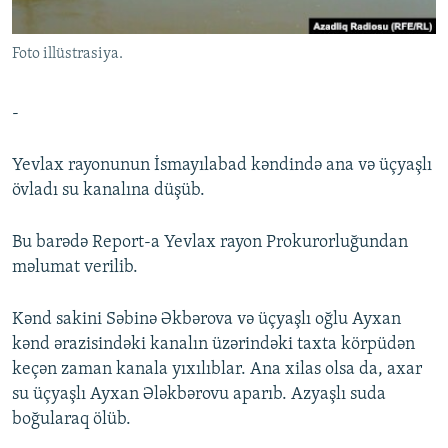
İNFOQRAFIKA
AZƏRBAYCAN ƏDƏBIYYATI KITABXANASI
MISSIYAMIZ
BIZI IZLƏ
Foto illüstrasiya.
KARIKATURA
İSLAM VƏ DEMOKRATIYA
PEŞƏ ETIKASI VƏ JURNALISTIKA STANDARTLARIMIZ
İZ - MƏDƏNIYYƏT PROQRAMI
MATERIALLARIMIZDAN ISTIFADƏ
-
AZADLIQRADIOSU MOBIL TELEFONUNUZDA
RFE/RL-in bütün saytları
BIZIMLƏ ƏLAQƏ
Yevlax rayonunun İsmayılabad kəndində ana və üçyaşlı
övladı su kanalına düşüb.
XƏBƏR BÜLLETENLƏRIMIZ
Bu barədə Report-a Yevlax rayon Prokurorluğundan
məlumat verilib.
Kənd sakini Səbinə Əkbərova və üçyaşlı oğlu Ayxan
kənd ərazisindəki kanalın üzərindəki taxta körpüdən
keçən zaman kanala yıxılıblar. Ana xilas olsa da, axar
su üçyaşlı Ayxan Ələkbərovu aparıb. Azyaşlı suda
boğularaq ölüb.