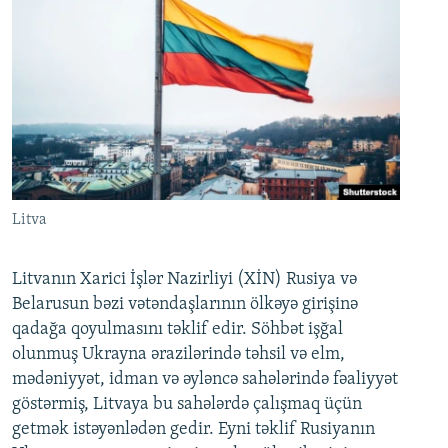
Litva
Litvanın Xarici İşlər Nazirliyi (XİN) Rusiya və
Belarusun bəzi vətəndaşlarının ölkəyə girişinə
qadağa qoyulmasını təklif edir. Söhbət işğal
olunmuş Ukrayna ərazilərində təhsil və elm,
mədəniyyət, idman və əyləncə sahələrində fəaliyyət
göstərmiş, Litvaya bu sahələrdə çalışmaq üçün
getmək istəyənlədən gedir. Eyni təklif Rusiyanın