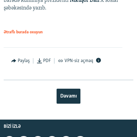
barədə Rumıniya prezidenti
Nikuşor Dan
X sosial
şəbəkəsində yazıb.
Ətraflı burada oxuyun
Paylaş
PDF
VPN-siz açmaq
Davamı
BIZI IZLƏ