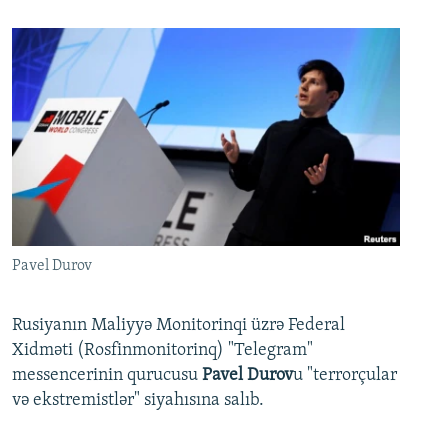
Pavel Durov
Rusiyanın Maliyyə Monitorinqi üzrə Federal
Xidməti (Rosfinmonitorinq) "Telegram"
messencerinin qurucusu
Pavel Durov
u "terrorçular
və ekstremistlər" siyahısına salıb.