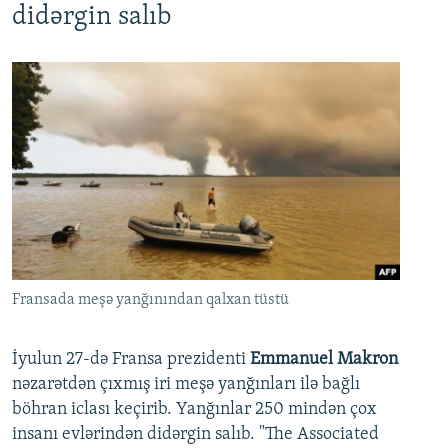
didərgin salıb
Fransada meşə yanğınından qalxan tüstü
İyulun 27-də Fransa prezidenti
Emmanuel Makron
nəzarətdən çıxmış iri meşə yanğınları ilə bağlı
böhran iclası keçirib. Yanğınlar 250 mindən çox
insanı evlərindən didərgin salıb. "The Associated