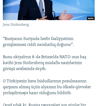
İNFOQRAFIKA
AZƏRBAYCAN ƏDƏBIYYATI KITABXANASI
MISSIYAMIZ
BIZI IZLƏ
KARIKATURA
İSLAM VƏ DEMOKRATIYA
PEŞƏ ETIKASI VƏ JURNALISTIKA STANDARTLARIMIZ
İZ - MƏDƏNIYYƏT PROQRAMI
MATERIALLARIMIZDAN ISTIFADƏ
Jens Stoltenberg
AZADLIQRADIOSU MOBIL TELEFONUNUZDA
RFE/RL-in bütün saytları
BIZIMLƏ ƏLAQƏ
“Rusiyanın Suriyada hərbi fəaliyyətinin
genişlənməsi ciddi narahatlıq doğurur”.
XƏBƏR BÜLLETENLƏRIMIZ
Bunu oktyabrın 8-də Brüsseldə NATO-nun baş
katibi Jens Stoltenberq müdafiə nazirlərinin
görüşü ərəfəsində deyib.
O Türkiyənin hava hüdudlarının pozulmasının
qarşısını almaq üçün alyansın bu ölkədə qüvvələr
yerləşdirməyə hazır olduğunu bildirib.
Qeyd edək ki, Rusiya təyyarələri son günlər bir