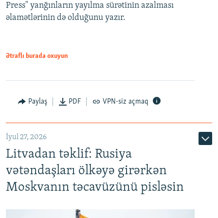
Press" yanğınların yayılma sürətinin azalması
əlamətlərinin də olduğunu yazır.
Ətraflı burada oxuyun
Paylaş
PDF
VPN-siz açmaq
İyul 27, 2026
Litvadan təklif: Rusiya
vətəndaşları ölkəyə girərkən
Moskvanın təcavüzünü pisləsin