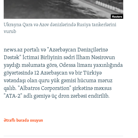
Ukrayna Qara və Azov dənizlərində Rusiya tankerlərini
vurub
news.az portalı və "Azərbaycan Dənizçilərinə
Dəstək" İctimai Birliyinin sədri İlham Nəsirovun
yaydığı məlumata görə, Odessa limanı yaxınlığında
göyərtəsində 12 Azərbaycan və bir Türkiyə
vətəndaşı olan quru yük gəmisi hücuma məruz
qalıb. "Albatros Corporation" şirkətinə məxsus
"ATA-2" adlı gəmiyə üç dron zərbəsi endirilib.
Ətraflı burada oxuyun