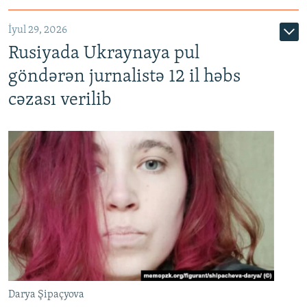
İyul 29, 2026
Rusiyada Ukraynaya pul
göndərən jurnalistə 12 il həbs
cəzası verilib
Darya Şipaçyova