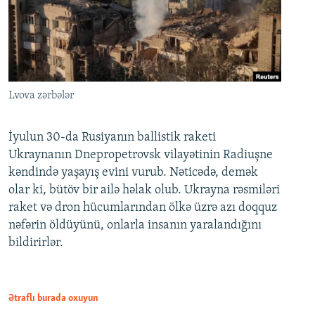
Lvova zərbələr
İyulun 30-da Rusiyanın ballistik raketi
Ukraynanın Dnepropetrovsk vilayətinin Radiuşne
kəndində yaşayış evini vurub. Nəticədə, demək
olar ki, bütöv bir ailə həlak olub. Ukrayna rəsmiləri
raket və dron hücumlarından ölkə üzrə azı doqquz
nəfərin öldüyünü, onlarla insanın yaralandığını
bildirirlər.
Ətraflı burada oxuyun