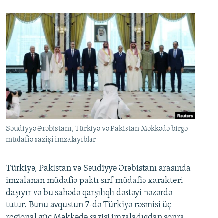
Səudiyyə Ərəbistanı, Türkiyə və Pakistan Məkkədə birgə
müdafiə sazişi imzalayıblar
Türkiyə, Pakistan və Səudiyyə Ərəbistanı arasında
imzalanan müdafiə paktı sırf müdafiə xarakteri
daşıyır və bu sahədə qarşılıqlı dəstəyi nəzərdə
tutur. Bunu avqustun 7-də Türkiyə rəsmisi üç
regional güc Məkkədə sazişi imzaladıqdan sonra