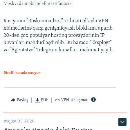
Moskvada mobil telefon istifadəçisi
Rusiyanın "Roskomnadzor" xidməti ölkədə VPN
xidmətlərinə qarşı genişmiqyaslı bloklama aparıb.
20-dən çox populyar hostinq provayderinin IP
ünvanları məhdudlaşdırılıb. Bu barədə "Eksployt"
və "Agentstvo" Telegram kanalları məlumat yayıb.
Ətraflı burada oxuyun
Paylaş
PDF
VPN-siz açmaq
Avqust 03, 2026