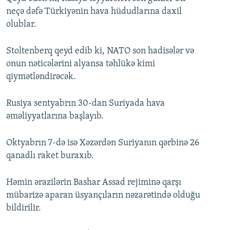
neçə dəfə Türkiyənin hava hüdudlarına daxil
olublar.
Stoltenberq qeyd edib ki, NATO son hadisələr və
onun nəticələrini alyansa təhlükə kimi
qiymətləndirəcək.
Rusiya sentyabrın 30-dan Suriyada hava
əməliyyatlarına başlayıb.
Oktyabrın 7-də isə Xəzərdən Suriyanın qərbinə 26
qanadlı raket buraxıb.
Həmin ərazilərin Bashar Assad rejiminə qarşı
mübarizə aparan üsyançıların nəzarətində olduğu
bildirilir.