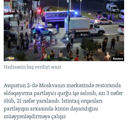
Hadisənin baş verdiyi ərazi
Avqustun 2-də Moskvanın mərkəzində restoranda
əldəqayırma partlayıcı qurğu işə salınıb, azı 3 nəfər
ölüb, 21 nəfər yaralanıb. İstintaq orqanları
partlayışın arxasında kimin dayandığını
müəyyənləşdirməyə çalışır.