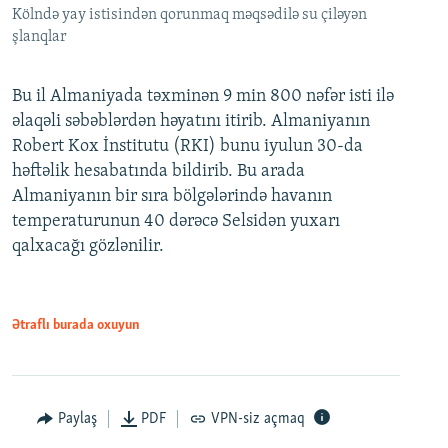
Kölndə yay istisindən qorunmaq məqsədilə su çiləyən
şlanqlar
Bu il Almaniyada təxminən 9 min 800 nəfər isti ilə
əlaqəli səbəblərdən həyatını itirib. Almaniyanın
Robert Kox İnstitutu (RKI) bunu iyulun 30-da
həftəlik hesabatında bildirib. Bu arada
Almaniyanın bir sıra bölgələrində havanın
temperaturunun 40 dərəcə Selsidən yuxarı
qalxacağı gözlənilir.
Ətraflı burada oxuyun
Paylaş
PDF
VPN-siz açmaq