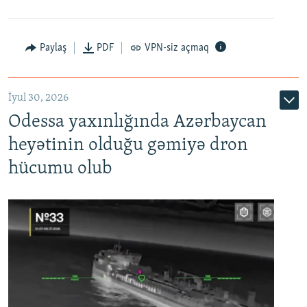
Paylaş
PDF
VPN-siz açmaq
İyul 30, 2026
Odessa yaxınlığında Azərbaycan
heyətinin olduğu gəmiyə dron
hücumu olub