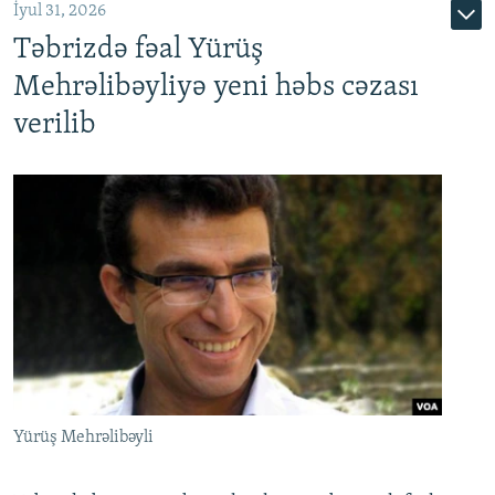
İyul 31, 2026
Təbrizdə fəal Yürüş
Mehrəlibəyliyə yeni həbs cəzası
verilib
Yürüş Mehrəlibəyli