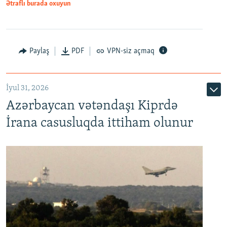
Ətraflı burada oxuyun
Paylaş
PDF
VPN-siz açmaq
İyul 31, 2026
Azərbaycan vətəndaşı Kiprdə
İrana casusluqda ittiham olunur