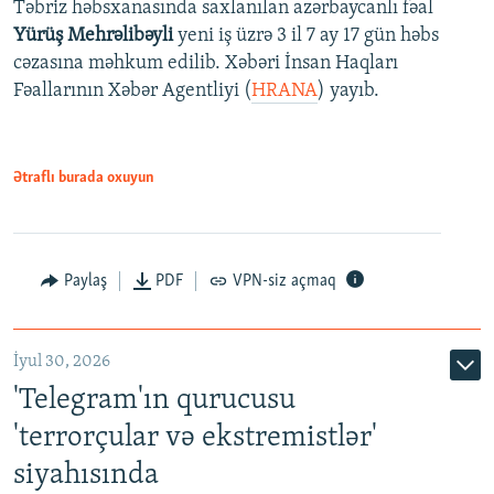
Təbriz həbsxanasında saxlanılan azərbaycanlı fəal
Yürüş Mehrəlibəyli
yeni iş üzrə 3 il 7 ay 17 gün həbs
cəzasına məhkum edilib. Xəbəri İnsan Haqları
Fəallarının Xəbər Agentliyi (
HRANA
) yayıb.
Ətraflı burada oxuyun
Paylaş
PDF
VPN-siz açmaq
İyul 30, 2026
'Telegram'ın qurucusu
'terrorçular və ekstremistlər'
siyahısında