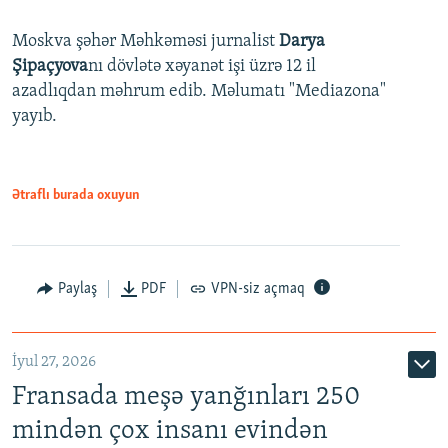
Moskva şəhər Məhkəməsi jurnalist
Darya
Şipaçyova
nı dövlətə xəyanət işi üzrə 12 il
azadlıqdan məhrum edib. Məlumatı "Mediazona"
yayıb.
Ətraflı burada oxuyun
Paylaş
PDF
VPN-siz açmaq
İyul 27, 2026
Fransada meşə yanğınları 250
mindən çox insanı evindən