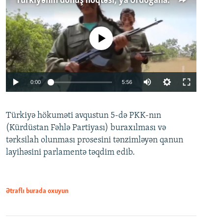
Türkiyənin dönüş nöqtəsi, ya Ərdoğana üçüncü şans: PKK ilə qəfil barışıq nə deməkdir?
No media source currently available
Auto
0:00
5:56
240p
Türkiyə hökuməti avqustun 5-də PKK-nın
360p
(Kürdüstan Fəhlə Partiyası) buraxılması və
480p
Auto
240p
360p
480p
tərksilah olunması prosesini tənzimləyən qanun
720p
layihəsini parlamentə təqdim edib.
720p
1080p
1080p
Ətraflı burada oxuyun