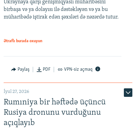
Ukraynaya qarşı genişmiqyaslı müharibəsini
birbaşa və ya dolayısı ilə dəstəkləyən və ya bu
müharibədə iştirak edən şəxsləri də nəzərdə tutur.
Ətraflı burada oxuyun
Paylaş
PDF
VPN-siz açmaq
İyul 27, 2026
Rumıniya bir həftədə üçüncü
Rusiya dronunu vurduğunu
açıqlayıb