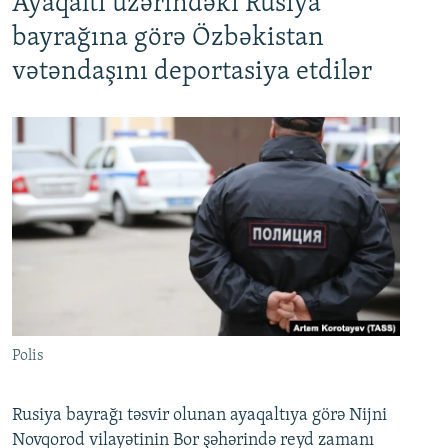
Ayaqaltı üzərindəki Rusiya
bayrağına görə Özbəkistan
vətəndaşını deportasiya etdilər
Polis
Rusiya bayrağı təsvir olunan ayaqaltıya görə Nijni
Novqorod vilayətinin Bor şəhərində reyd zamanı