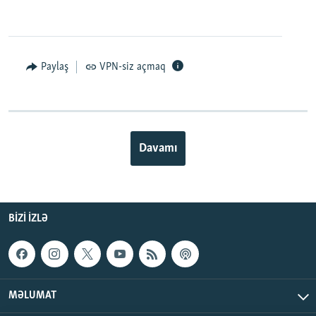
Paylaş
VPN-siz açmaq
Davamı
BIZI IZLƏ
MƏLUMAT