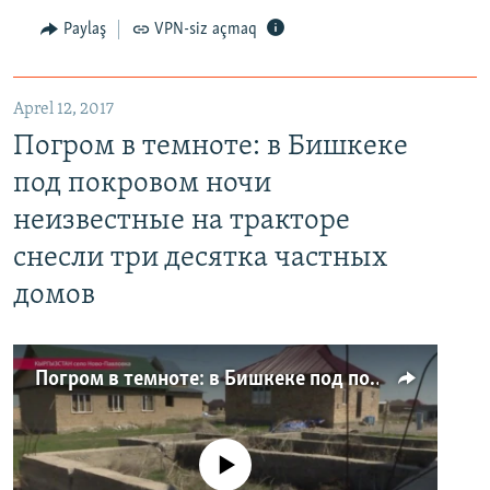
Paylaş
VPN-siz açmaq
Aprel 12, 2017
Погром в темноте: в Бишкеке
под покровом ночи
неизвестные на тракторе
снесли три десятка частных
домов
Погром в темноте: в Бишкеке под покровом ночи неизвестные на тракторе снесли три десятка частных домов
No media source currently available