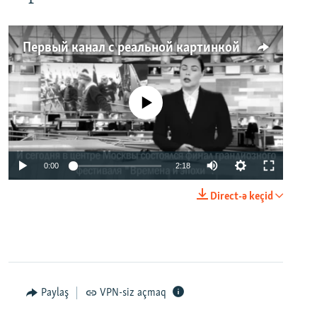
Первый канал с реальной картинкой
No media source currently available
0:00
2:18
Direct-ə keçid
Paylaş
VPN-siz açmaq