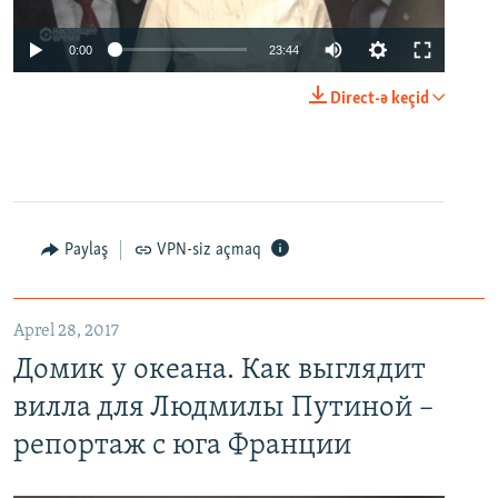
0:00
23:44
Direct-ə keçid
Paylaş
VPN-siz açmaq
Aprel 28, 2017
Домик у океана. Как выглядит
вилла для Людмилы Путиной –
репортаж с юга Франции