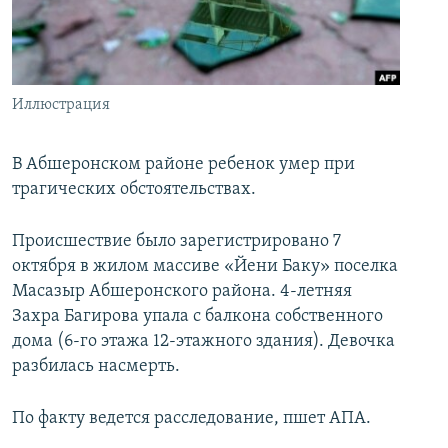
İNFOQRAFIKA
AZƏRBAYCAN ƏDƏBIYYATI KITABXANASI
MISSIYAMIZ
BIZI IZLƏ
KARIKATURA
İSLAM VƏ DEMOKRATIYA
PEŞƏ ETIKASI VƏ JURNALISTIKA STANDARTLARIMIZ
İZ - MƏDƏNIYYƏT PROQRAMI
MATERIALLARIMIZDAN ISTIFADƏ
Иллюстрация
AZADLIQRADIOSU MOBIL TELEFONUNUZDA
RFE/RL-in bütün saytları
BIZIMLƏ ƏLAQƏ
В Абшеронском районе ребенок умер при
трагических обстоятельствах.
XƏBƏR BÜLLETENLƏRIMIZ
Происшествие было зарегистрировано 7
октября в жилом массиве «Йени Баку» поселка
Масазыр Абшеронского района. 4-летняя
Захра Багирова упала с балкона собственного
дома (6-го этажа 12-этажного здания). Девочка
разбилась насмерть.
По факту ведется расследование, пшет АПА.