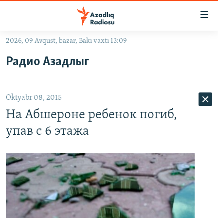
Keçid
linkləri
Əsas
2026, 09 Avqust, bazar, Bakı vaxtı 13:09
məzmuna
GÜNDƏM
Радио Азадлыг
qayıt
#İZAHLA
Əsas
KORRUPSIOMETR
naviqasiyaya
Oktyabr 08, 2015
qayıt
#ƏSLINDƏ
Axtarışa
На Абшероне ребенок погиб,
FƏRQƏ BAX
keç
упав с 6 этажа
QANUNI DOĞRU
ARAŞDIRMA
MULTIMEDIA
RADIO ARXIV
VIDEO
HAQQIMIZDA
FOTOQALEREYA
OXU ZALI