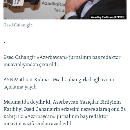
İNFOQRAFIKA
AZƏRBAYCAN ƏDƏBIYYATI KITABXANASI
MISSIYAMIZ
BIZI IZLƏ
KARIKATURA
İSLAM VƏ DEMOKRATIYA
PEŞƏ ETIKASI VƏ JURNALISTIKA STANDARTLARIMIZ
Əsəd Cahangir.
İZ - MƏDƏNIYYƏT PROQRAMI
MATERIALLARIMIZDAN ISTIFADƏ
AZADLIQRADIOSU MOBIL TELEFONUNUZDA
RFE/RL-in bütün saytları
-
BIZIMLƏ ƏLAQƏ
Əsəd Cahangir «Azərbaycan» jurnalının baş redaktor
XƏBƏR BÜLLETENLƏRIMIZ
müavinliyindən çıxarıldı.
AYB Mətbuat Xidməti Əsəd Cahangirlə bağlı rəsmi
açıqlama yayıb.
Məlumatda deyilir ki, Azərbaycan Yazıçılar Birliyinin
Katibliyi Əsəd Cahangirin ərizəsini nəzərə alaraq onu öz
xahişi ilə «Azərbaycan» jurnalının baş redaktor
müavini vəzifəsindən azad edib.