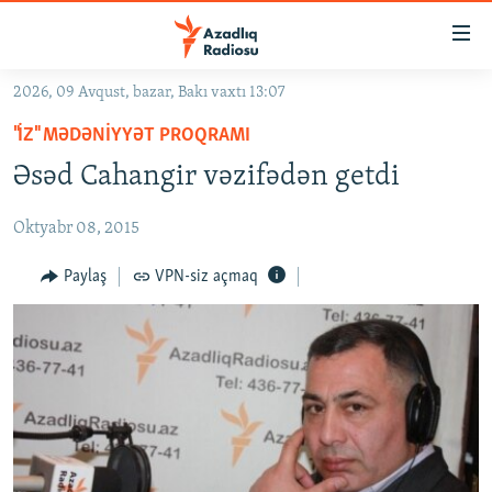
Keçid
linkləri
Əsas
2026, 09 Avqust, bazar, Bakı vaxtı 13:07
məzmuna
GÜNDƏM
"İZ" MƏDƏNIYYƏT PROQRAMI
qayıt
#İZAHLA
Əsas
Əsəd Cahangir vəzifədən getdi
KORRUPSIOMETR
naviqasiyaya
qayıt
Oktyabr 08, 2015
#ƏSLINDƏ
Axtarışa
FƏRQƏ BAX
Paylaş
VPN-siz açmaq
keç
QANUNI DOĞRU
ARAŞDIRMA
MULTIMEDIA
RADIO ARXIV
VIDEO
HAQQIMIZDA
FOTOQALEREYA
OXU ZALI