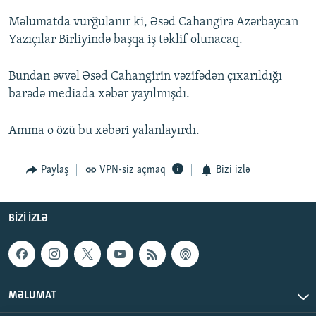
Məlumatda vurğulanır ki, Əsəd Cahangirə Azərbaycan
Yazıçılar Birliyində başqa iş təklif olunacaq.
Bundan əvvəl Əsəd Cahangirin vəzifədən çıxarıldığı
barədə mediada xəbər yayılmışdı.
Amma o özü bu xəbəri yalanlayırdı.
Paylaş
VPN-siz açmaq
Bizi izlə
BIZI IZLƏ
MƏLUMAT