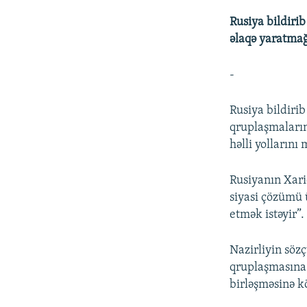
Rusiya bildiri
əlaqə yaratmağ
-
Rusiya bildiri
qruplaşmaların
həlli yollarını
Rusiyanın Xari
siyasi çözümü 
etmək istəyir”.
Nazirliyin söz
qruplaşmasına 
birləşməsinə k