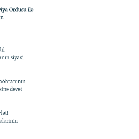
riya Ordusu ilə
r.
il
nın siyasi
 böhranının
sinə dəvət
ləti
ələrinin