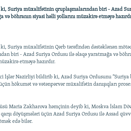
b ki, Suriya müxalifətinin qruplaşmalarından biri - Azad Su
a və böhranın siyasi həlli yollarını müzakirə etməyə hazırdı
b ki, Suriya müxalifətinin Qərb tərəfindən dəstəklənən mötəd
dan biri - Azad Suriya Ordusu ilə əlaqə yaratmağa və böhra
 müzakirə etməyə hazırdır.
ci İşlər Nazirliyi bildirib ki, Azad Suriya Ordusunu “Suriya
üçün hökumət və vətənpərvər müxalifətin danışıqları prose
çüsü Maria Zakharova həmçinin deyib ki, Moskva İslam Döv
qarşı döyüşmələri üçün Azad Suriya Ordusu ilə Assad qüvv
ömək edə bilər.