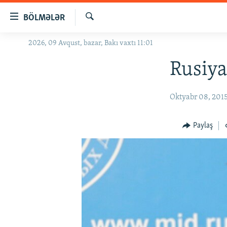
Keçid
BÖLMƏLƏR
linkləri
Axtar
Əsas
2026, 09 Avqust, bazar, Bakı vaxtı 11:01
GÜNDƏM
məzmuna
#İZAHLA
Rusiya
qayıt
Əsas
KORRUPSIOMETR
naviqasiyaya
Oktyabr 08, 201
#ƏSLINDƏ
qayıt
Axtarışa
FƏRQƏ BAX
Paylaş
keç
QANUNI DOĞRU
ARAŞDIRMA
MULTIMEDIA
RADIO ARXIV
VIDEO
HAQQIMIZDA
FOTOQALEREYA
OXU ZALI