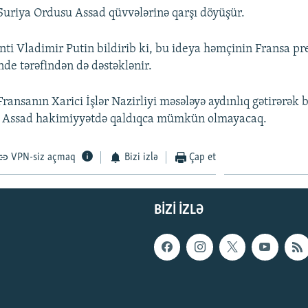
uriya Ordusu Assad qüvvələrinə qarşı döyüşür.
nti Vladimir Putin bildirib ki, bu ideya həmçinin Fransa pr
nde tərəfindən də dəstəklənir.
ransanın Xarici İşlər Nazirliyi məsələyə aydınlıq gətirərək bi
q Assad hakimiyyətdə qaldıqca mümkün olmayacaq.
VPN-siz açmaq
Bizi izlə
Çap et
BIZI IZLƏ