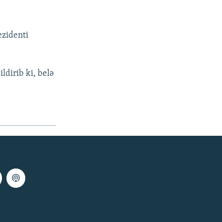
ezidenti
ldirib ki, belə