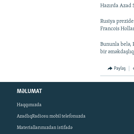
Hazırda Azad S
Rusiya prezide
Francois Holla
Bununla belə, F
bir əməkdaşlı
Paylaş
MƏLUMAT
Haqqımızda
AzadlıqRadiosu mobil telefonuzda
Materiallarımızdan istifadə
BIZI IZLƏ