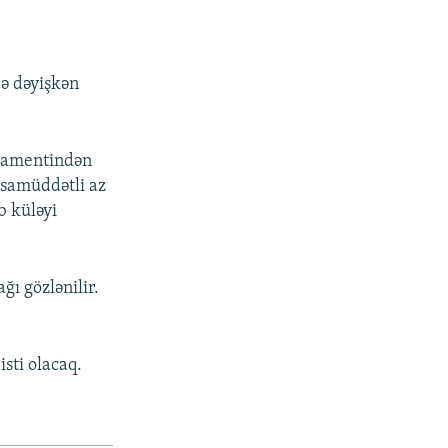
də dəyişkən
rtamentindən
ısamüddətli az
b küləyi
ğı gözlənilir.
isti olacaq.