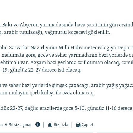
 Bakı və Abşeron yarımadasında hava şəraitinin gün ərzin
, arabir tutulacağı, yağmurlu keçəcəyi gözlənilir.
əbii Sərvətlər Nazirliyinin Milli Hidrometeorologiya Depa
 məlumata görə, gecə və səhər yarımadanın bəzi yerlərdə q
 ehtimalı var. Axşam bəzi yerlərdə zəif duman olacaq, cənu
-19, gündüz 22-27 dərəcə isti olacaq.
 və səhər bəzi yerlərdə şimşək çaxacağı, arabir yağış yağaca
şam mülayim qərb küləyi ilə əvəz olunacaq.
düz 22-27, dağlıq ərazilərdə gecə 5-10, gündüz 11-16 dərəcə 
VPN-siz açmaq
Bizi izlə
Çap et