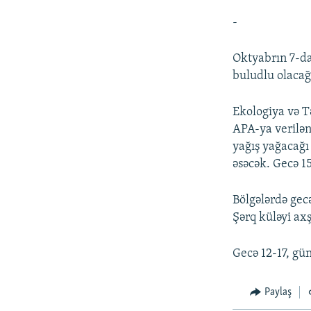
-
Oktyabrın 7-da
buludlu olacağı
Ekologiya və T
APA-ya verilən
yağış yağacağı
əsəcək. Gecə 15
Bölgələrdə gecə
Şərq küləyi ax
Gecə 12-17, gün
Paylaş