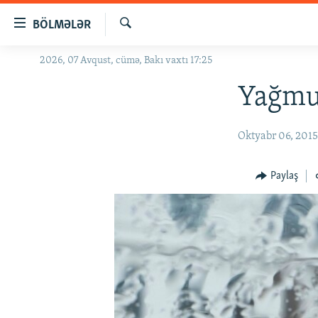
Keçid
BÖLMƏLƏR
linkləri
Axtar
Əsas
2026, 07 Avqust, cümə, Bakı vaxtı 17:25
GÜNDƏM
məzmuna
#İZAHLA
Yağmu
qayıt
Əsas
KORRUPSIOMETR
naviqasiyaya
Oktyabr 06, 201
#ƏSLINDƏ
qayıt
Axtarışa
FƏRQƏ BAX
Paylaş
keç
QANUNI DOĞRU
ARAŞDIRMA
MULTIMEDIA
RADIO ARXIV
VIDEO
HAQQIMIZDA
FOTOQALEREYA
OXU ZALI