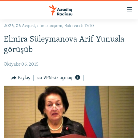
Keçid
linkləri
Əsas
2026, 06 Avqust, cümə axşamı, Bakı vaxtı 17:10
məzmuna
GÜNDƏM
Elmira Süleymanova Arif Yunusla
qayıt
#İZAHLA
Əsas
görüşüb
KORRUPSIOMETR
naviqasiyaya
qayıt
Oktyabr 06, 2015
#ƏSLINDƏ
Axtarışa
FƏRQƏ BAX
Paylaş
VPN-siz açmaq
keç
QANUNI DOĞRU
ARAŞDIRMA
MULTIMEDIA
RADIO ARXIV
VIDEO
HAQQIMIZDA
FOTOQALEREYA
OXU ZALI