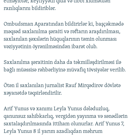
etməyiblər, keyfiyyətli qida və tibbi xidmətdən
razılıqlarını bildiriblər.
Ombudsman Aparatından bildirirlər ki, başçəkmədə
məqsəd saxlanılma şəraiti və rəftarın araşdırılması,
saxlanılan şəxslərin hüquqlarının təmin olunması
vəziyyətinin öyrənilməsindən ibarət olub.
Saxlanılma şəraitinin daha da təkmilləşdirilməsi ilə
bağlı müəssisə rəhbərliyinə müvafiq tövsiyələr verilib.
Ötən il saxlanılan jurnalist Rauf Mirqədirov dövlətə
xəyanətdə təqsirləndirilir.
Arif Yunus və xanımı Leyla Yunus dələduzluq,
qanunsuz sahibkarlıq, vergidən yayınma və sənədlərin
saxtalaşdırılmasında ittiham olunurlar. Arif Yunus 7,
Leyla Yunus 8 il yarım azadlıqdan məhrum