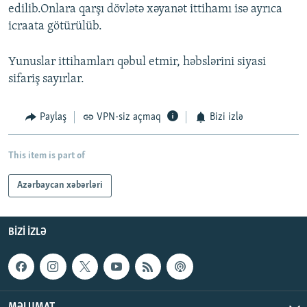
edilib.Onlara qarşı dövlətə xəyanət ittihamı isə ayrıca
icraata götürülüb.
Yunuslar ittihamları qəbul etmir, həbslərini siyasi
sifariş sayırlar.
Paylaş
VPN-siz açmaq
Bizi izlə
This item is part of
Azərbaycan xəbərləri
BIZI IZLƏ