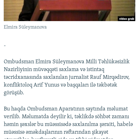
İNFOQRAFIKA
AZƏRBAYCAN ƏDƏBIYYATI KITABXANASI
MISSIYAMIZ
BIZI IZLƏ
KARIKATURA
İSLAM VƏ DEMOKRATIYA
PEŞƏ ETIKASI VƏ JURNALISTIKA STANDARTLARIMIZ
Elmira Süleymanova
İZ - MƏDƏNIYYƏT PROQRAMI
MATERIALLARIMIZDAN ISTIFADƏ
AZADLIQRADIOSU MOBIL TELEFONUNUZDA
RFE/RL-in bütün saytları
-
BIZIMLƏ ƏLAQƏ
Ombudsman Elmira Süleymanova Milli Təhlükəsizlik
XƏBƏR BÜLLETENLƏRIMIZ
Nazirliyinin müvəqqəti saxlama və istintaq
təcridxanasında saxlanılan jurnalist Rauf Mirqədirov,
konfliktoloq Arif Yunus və başqaları ilə təkbətək
görüşüb.
Bu haqda Ombudsman Aparatının saytında məlumat
verilib. Məlumatda deyilir ki, təklikdə söhbət zamanı
həmin şəxslər bu müəssisədə saxlanılma şəraiti, habelə
müəssisə əməkdaşlarının rəftarından şikayət