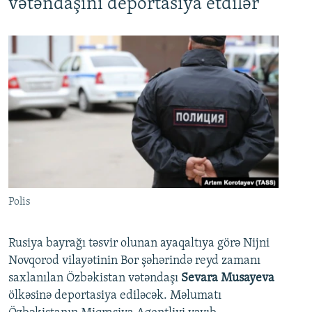
vətəndaşını deportasiya etdilər
Polis
Rusiya bayrağı təsvir olunan ayaqaltıya görə Nijni
Novqorod vilayətinin Bor şəhərində reyd zamanı
saxlanılan Özbəkistan vətəndaşı
Sevara Musayeva
ölkəsinə deportasiya ediləcək. Məlumatı