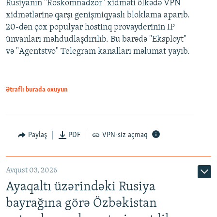
Rusiyanın "Roskomnadzor" xidməti ölkədə VPN
xidmətlərinə qarşı genişmiqyaslı bloklama aparıb.
20-dən çox populyar hostinq provayderinin IP
ünvanları məhdudlaşdırılıb. Bu barədə "Eksployt"
və "Agentstvo" Telegram kanalları məlumat yayıb.
Ətraflı burada oxuyun
Paylaş
PDF
VPN-siz açmaq
Avqust 03, 2026
Ayaqaltı üzərindəki Rusiya
bayrağına görə Özbəkistan