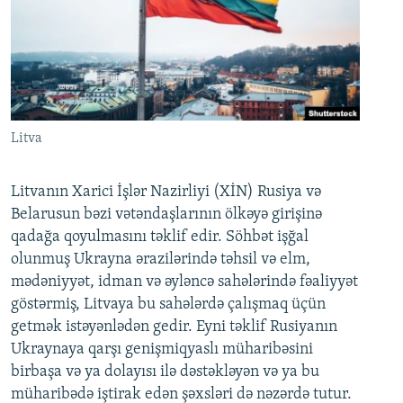
Litva
Litvanın Xarici İşlər Nazirliyi (XİN) Rusiya və
Belarusun bəzi vətəndaşlarının ölkəyə girişinə
qadağa qoyulmasını təklif edir. Söhbət işğal
olunmuş Ukrayna ərazilərində təhsil və elm,
mədəniyyət, idman və əyləncə sahələrində fəaliyyət
göstərmiş, Litvaya bu sahələrdə çalışmaq üçün
getmək istəyənlədən gedir. Eyni təklif Rusiyanın
Ukraynaya qarşı genişmiqyaslı müharibəsini
birbaşa və ya dolayısı ilə dəstəkləyən və ya bu
müharibədə iştirak edən şəxsləri də nəzərdə tutur.