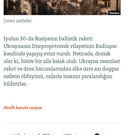
Lvova zərbələr
İyulun 30-da Rusiyanın ballistik raketi
Ukraynanın Dnepropetrovsk vilayətinin Radiuşne
kəndində yaşayış evini vurub. Nəticədə, demək
olar ki, bütöv bir ailə həlak olub. Ukrayna rəsmiləri
raket və dron hücumlarından ölkə üzrə azı doqquz
nəfərin öldüyünü, onlarla insanın yaralandığını
bildirirlər.
Ətraflı burada oxuyun