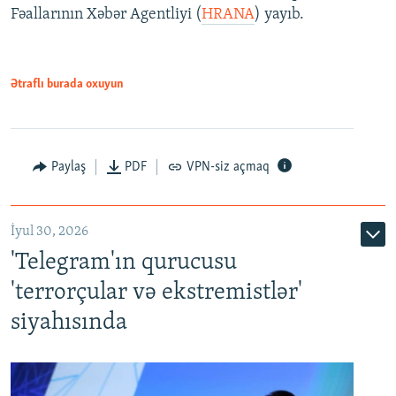
Fəallarının Xəbər Agentliyi (
HRANA
) yayıb.
Ətraflı burada oxuyun
Paylaş
PDF
VPN-siz açmaq
İyul 30, 2026
'Telegram'ın qurucusu
'terrorçular və ekstremistlər'
siyahısında