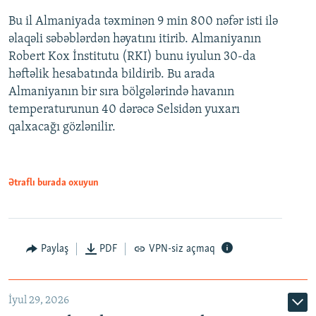
Bu il Almaniyada təxminən 9 min 800 nəfər isti ilə
əlaqəli səbəblərdən həyatını itirib. Almaniyanın
Robert Kox İnstitutu (RKI) bunu iyulun 30-da
həftəlik hesabatında bildirib. Bu arada
Almaniyanın bir sıra bölgələrində havanın
temperaturunun 40 dərəcə Selsidən yuxarı
qalxacağı gözlənilir.
Ətraflı burada oxuyun
Paylaş
PDF
VPN-siz açmaq
İyul 29, 2026