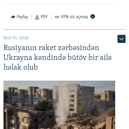
Paylaş
PDF
VPN-siz açmaq
İyul 30, 2026
Rusiyanın raket zərbəsindən
Ukrayna kəndində bütöv bir ailə
həlak olub