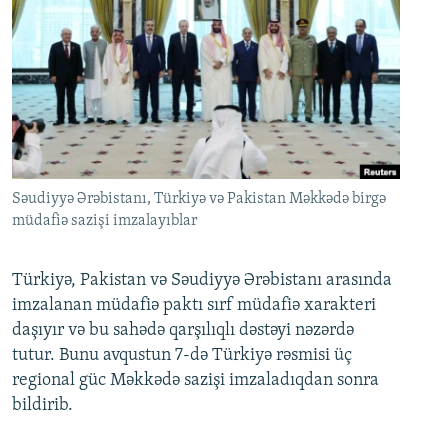
Səudiyyə Ərəbistanı, Türkiyə və Pakistan Məkkədə birgə
müdafiə sazişi imzalayıblar
Türkiyə, Pakistan və Səudiyyə Ərəbistanı arasında
imzalanan müdafiə paktı sırf müdafiə xarakteri
daşıyır və bu sahədə qarşılıqlı dəstəyi nəzərdə
tutur. Bunu avqustun 7-də Türkiyə rəsmisi üç
regional güc Məkkədə sazişi imzaladıqdan sonra
bildirib.