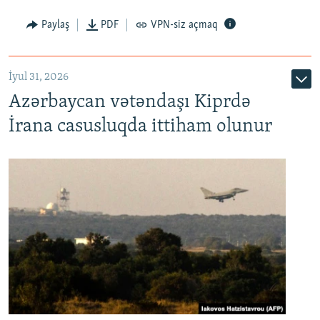
Paylaş
PDF
VPN-siz açmaq
İyul 31, 2026
Azərbaycan vətəndaşı Kiprdə
İrana casusluqda ittiham olunur