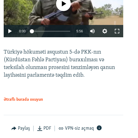
No media source currently available
Auto
0:00
5:56
240p
Türkiyə hökuməti avqustun 5-də PKK-nın
360p
(Kürdüstan Fəhlə Partiyası) buraxılması və
480p
Auto
240p
360p
480p
tərksilah olunması prosesini tənzimləyən qanun
720p
layihəsini parlamentə təqdim edib.
720p
1080p
1080p
Ətraflı burada oxuyun
Paylaş
PDF
VPN-siz açmaq