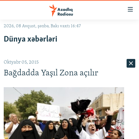
Keçid
linkləri
Əsas
2026, 08 Avqust, şənbə, Bakı vaxtı 16:47
məzmuna
GÜNDƏM
Dünya xəbərləri
qayıt
#İZAHLA
Əsas
KORRUPSIOMETR
naviqasiyaya
Oktyabr 05, 2015
qayıt
#ƏSLINDƏ
Axtarışa
Bağdadda Yaşıl Zona açılır
FƏRQƏ BAX
keç
QANUNI DOĞRU
ARAŞDIRMA
MULTIMEDIA
RADIO ARXIV
VIDEO
HAQQIMIZDA
FOTOQALEREYA
OXU ZALI