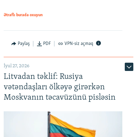
Ətraflı burada oxuyun
Paylaş
PDF
VPN-siz açmaq
İyul 27, 2026
Litvadan təklif: Rusiya
vətəndaşları ölkəyə girərkən
Moskvanın təcavüzünü pisləsin