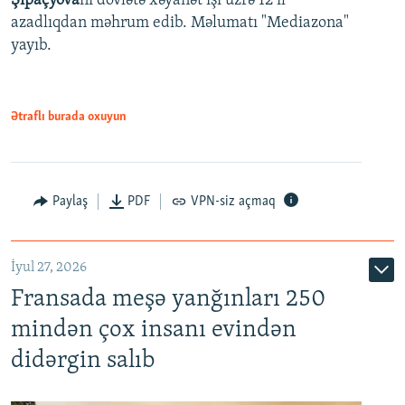
Şipaçyova
nı dövlətə xəyanət işi üzrə 12 il
azadlıqdan məhrum edib. Məlumatı "Mediazona"
yayıb.
Ətraflı burada oxuyun
Paylaş
PDF
VPN-siz açmaq
İyul 27, 2026
Fransada meşə yanğınları 250
mindən çox insanı evindən
didərgin salıb