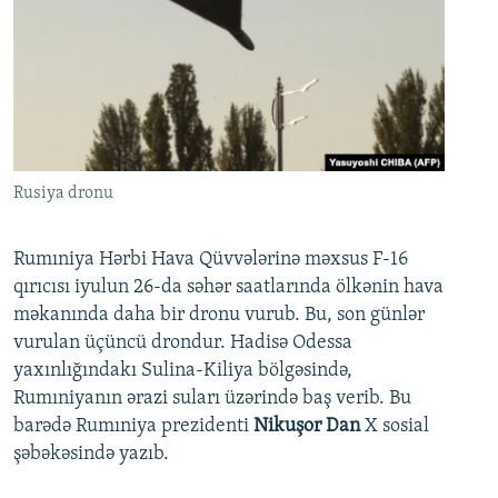
Rusiya dronu
Rumıniya Hərbi Hava Qüvvələrinə məxsus F-16
qırıcısı iyulun 26-da səhər saatlarında ölkənin hava
məkanında daha bir dronu vurub. Bu, son günlər
vurulan üçüncü drondur. Hadisə Odessa
yaxınlığındakı Sulina-Kiliya bölgəsində,
Rumıniyanın ərazi suları üzərində baş verib. Bu
barədə Rumıniya prezidenti
Nikuşor Dan
X sosial
şəbəkəsində yazıb.