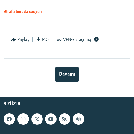
Ətraflı burada oxuyun
Paylaş
PDF
VPN-siz açmaq
Davamı
BIZI IZLƏ