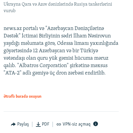
Ukrayna Qara və Azov dənizlərində Rusiya tankerlərini
vurub
news.az portalı və "Azərbaycan Dənizçilərinə
Dəstək" İctimai Birliyinin sədri İlham Nəsirovun
yaydığı məlumata görə, Odessa limanı yaxınlığında
göyərtəsində 12 Azərbaycan və bir Türkiyə
vətəndaşı olan quru yük gəmisi hücuma məruz
qalıb. "Albatros Corporation" şirkətinə məxsus
"ATA-2" adlı gəmiyə üç dron zərbəsi endirilib.
Ətraflı burada oxuyun
Paylaş
PDF
VPN-siz açmaq