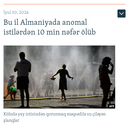
İyul 30, 2026
Bu il Almaniyada anomal
istilərdən 10 min nəfər ölüb
Kölndə yay istisindən qorunmaq məqsədilə su çiləyən
şlanqlar