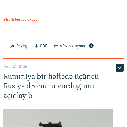
Ətraflı burada oxuyun
Paylaş
PDF
VPN-siz açmaq
İyul 27, 2026
Rumıniya bir həftədə üçüncü
Rusiya dronunu vurduğunu
açıqlayıb