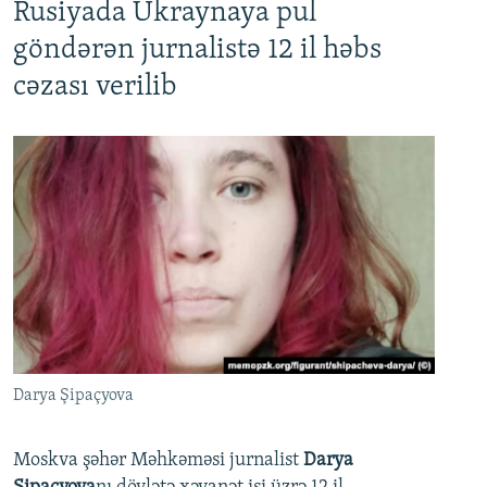
Rusiyada Ukraynaya pul
göndərən jurnalistə 12 il həbs
cəzası verilib
Darya Şipaçyova
Moskva şəhər Məhkəməsi jurnalist
Darya