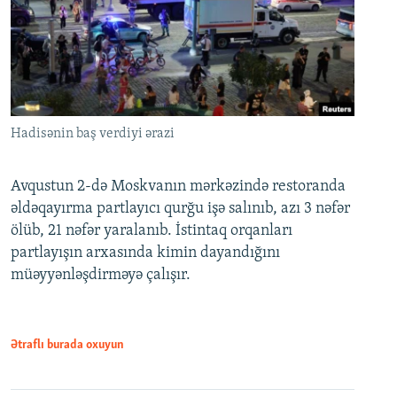
Hadisənin baş verdiyi ərazi
Avqustun 2-də Moskvanın mərkəzində restoranda
əldəqayırma partlayıcı qurğu işə salınıb, azı 3 nəfər
ölüb, 21 nəfər yaralanıb. İstintaq orqanları
partlayışın arxasında kimin dayandığını
müəyyənləşdirməyə çalışır.
Ətraflı burada oxuyun