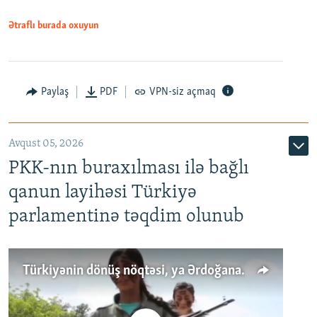
Ətraflı burada oxuyun
Paylaş
PDF
VPN-siz açmaq
Avqust 05, 2026
PKK-nın buraxılması ilə bağlı
qanun layihəsi Türkiyə
parlamentinə təqdim olunub
Türkiyənin dönüş nöqtəsi, ya Ərdoğana üçüncü şans: PKK ilə qəfil barışıq nə deməkdir?