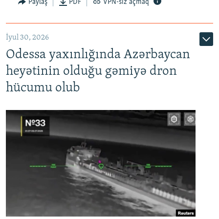
Paylaş
PDF
VPN-siz açmaq
İyul 30, 2026
Odessa yaxınlığında Azərbaycan
heyətinin olduğu gəmiyə dron
hücumu olub