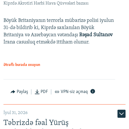
Kiprdə Akrotiri Hərbi Hava Qüvvələri bazası
Böyük Britaniyanın terrorla mübarizə polisi iyulun
31-də bildirib ki, Kiprdə saxlanılan Böyük
Britaniya və Azərbaycan vətəndaşı
Rəşad Sultanov
İrana casusluq etməkdə ittiham olunur.
Ətraflı burada oxuyun
Paylaş
PDF
VPN-siz açmaq
İyul 31, 2026
Təbrizdə fəal Yürüş