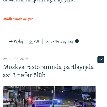
Özbəkistanın Miqrasiya Agentliyi yayıb.
Ətraflı burada oxuyun
Paylaş
PDF
VPN-siz açmaq
Avqust 03, 2026
Moskva restoranında partlayışda
azı 3 nəfər ölüb