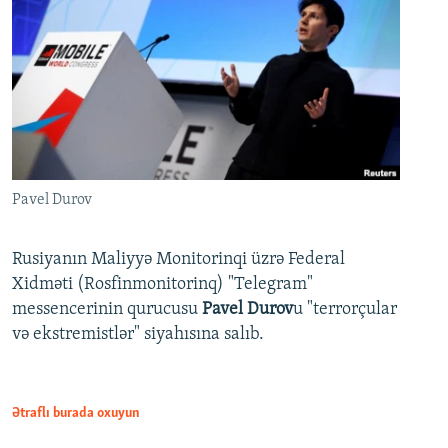
Pavel Durov
Rusiyanın Maliyyə Monitorinqi üzrə Federal
Xidməti (Rosfinmonitorinq) "Telegram"
messencerinin qurucusu
Pavel Durov
u "terrorçular
və ekstremistlər" siyahısına salıb.
Ətraflı burada oxuyun