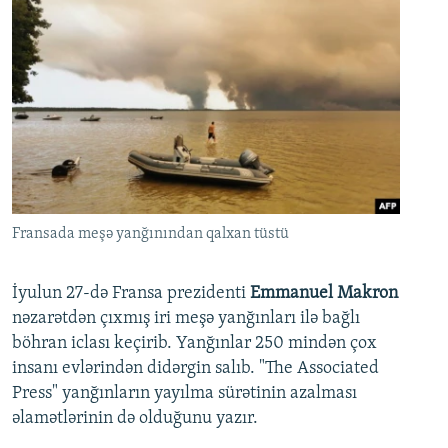
Fransada meşə yanğınından qalxan tüstü
İyulun 27-də Fransa prezidenti
Emmanuel Makron
nəzarətdən çıxmış iri meşə yanğınları ilə bağlı
böhran iclası keçirib. Yanğınlar 250 mindən çox
insanı evlərindən didərgin salıb. "The Associated
Press" yanğınların yayılma sürətinin azalması
əlamətlərinin də olduğunu yazır.