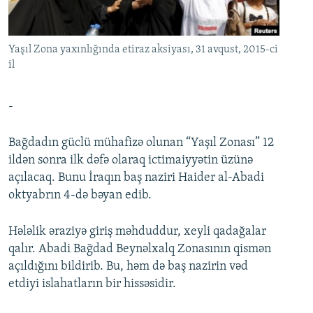
İNFOQRAFIKA
AZƏRBAYCAN ƏDƏBIYYATI KITABXANASI
MISSIYAMIZ
BIZI IZLƏ
KARIKATURA
İSLAM VƏ DEMOKRATIYA
PEŞƏ ETIKASI VƏ JURNALISTIKA STANDARTLARIMIZ
Yaşıl Zona yaxınlığında etiraz aksiyası, 31 avqust, 2015-ci
İZ - MƏDƏNIYYƏT PROQRAMI
MATERIALLARIMIZDAN ISTIFADƏ
il
AZADLIQRADIOSU MOBIL TELEFONUNUZDA
RFE/RL-in bütün saytları
-
BIZIMLƏ ƏLAQƏ
XƏBƏR BÜLLETENLƏRIMIZ
Bağdadın güclü mühafizə olunan “Yaşıl Zonası” 12
ildən sonra ilk dəfə olaraq ictimaiyyətin üzünə
açılacaq. Bunu İraqın baş naziri Haider al-Abadi
oktyabrın 4-də bəyan edib.
Hələlik əraziyə giriş məhduddur, xeyli qadağalar
qalır. Abadi Bağdad Beynəlxalq Zonasının qismən
açıldığını bildirib. Bu, həm də baş nazirin vəd
etdiyi islahatların bir hissəsidir.