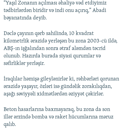
“Yaşıl Zonanın açılması əhaliyə vəd etdiyimiz
tədbirlərdən biridir və indi onu açırıq,” Abadi
bəyanatında deyib.
Dəclə çayının qərb sahilində, 10 kvadrat
kilometrlik ərazidə yerləşən bu zona 2003-cü ildə,
ABŞ-ın işğalından sonra ətraf aləmdən təcrid
olunub. Hazırda burada siyasi qurumlar və
səfirliklər yerləşir.
İraqlılar həmişə gileylənirlər ki, rəhbərləri qorunan
ərazidə yaşayır, özləri isə gündəlik zorakılıqdan,
aşağı səviyyəli xidmətlərdən əziyyət çəkirlər.
Beton hasarlarına baxmayaraq, bu zona da son
illər ərzində bomba və raket hücumlarına məruz
qalıb.