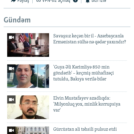
Paylaş
VPN-siz açmaq
Bizi izlə
Gündəm
Savaşsız keçən bir il - Azərbaycanla
Ermənistan sülhə nə qədər yaxındır?
'Guya Əli Kərimliyə 850 min
göndərib' – keçmiş mühafizəçi
tutuldu, Bakıya verilə bilər
Elvin Mustafayev azadlıqda:
'Milyonluq yox, minlik korrupsiya
var'
Gürcüstan ali təhsili pulsuz etdi