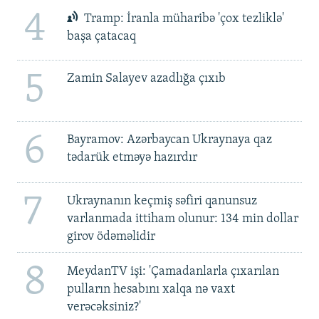
4
Tramp: İranla müharibə 'çox tezliklə'
başa çatacaq
5
Zamin Salayev azadlığa çıxıb
6
Bayramov: Azərbaycan Ukraynaya qaz
tədarük etməyə hazırdır
7
Ukraynanın keçmiş səfiri qanunsuz
varlanmada ittiham olunur: 134 min dollar
girov ödəməlidir
8
MeydanTV işi: 'Çamadanlarla çıxarılan
pulların hesabını xalqa nə vaxt
verəcəksiniz?'