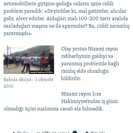
avtomobillərin girişinə qadağa onların işinə ciddi
problem yaradıb: «Deyirdilər ki, mal gətirirlər, alıcılar
gəlir, alver edirlər. Aldıqları malı 100-200 metr aralıda
saxladıqları maşına nə ilə aparsınlar? Bu, ciddi narazılıq
yaratmışdı».
Olay yerinə Nizami rayon
rəhbərliyinin gəldiyi və
yaranmış problemlə bağlı
razılıq əldə olunduğu
bildirilir.
Bakıda aksiya - 3 oktyabr
2015.
Nizami rayon İcra
Hakimiyyətindən iş günü
olmadığı üçün sualımıza cavab ala bilmədik. ​