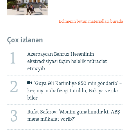
Bölmənin bütün materialları burada
Çox izlənən
1
Azərbaycan Bəhruz Həsənlinin
ekstradisiyası üçün hələlik müraciət
etməyib
2
'Guya Əli Kərimliyə 850 min göndərib' –
keçmiş mühafizəçi tutuldu, Bakıya verilə
bilər
3
Rüfət Səfərov: 'Mənim günahımdır ki, ABŞ
mənə mükafat verib?'