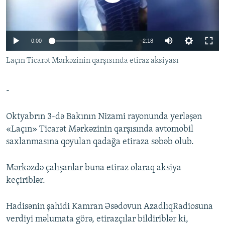
İNFOQRAFIKA
AZƏRBAYCAN ƏDƏBIYYATI KITABXANASI
MISSIYAMIZ
BIZI IZLƏ
KARIKATURA
İSLAM VƏ DEMOKRATIYA
PEŞƏ ETIKASI VƏ JURNALISTIKA STANDARTLARIMIZ
0:00
2:18
İZ - MƏDƏNIYYƏT PROQRAMI
MATERIALLARIMIZDAN ISTIFADƏ
Laçın Ticarət Mərkəzinin qarşısında etiraz aksiyası
AZADLIQRADIOSU MOBIL TELEFONUNUZDA
RFE/RL-in bütün saytları
BIZIMLƏ ƏLAQƏ
-
XƏBƏR BÜLLETENLƏRIMIZ
Oktyabrın 3-də Bakının Nizami rayonunda yerləşən
«Laçın» Ticarət Mərkəzinin qarşısında avtomobil
saxlanmasına qoyulan qadağa etiraza səbəb olub.
Mərkəzdə çalışanlar buna etiraz olaraq aksiya
keçiriblər.
Hadisənin şahidi Kamran Əsədovun AzadlıqRadiosuna
verdiyi məlumata görə, etirazçılar bildiriblər ki,