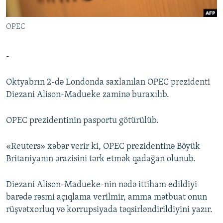
İNFOQRAFIKA
AZƏRBAYCAN ƏDƏBIYYATI KITABXANASI
MISSIYAMIZ
BIZI IZLƏ
OPEC
KARIKATURA
İSLAM VƏ DEMOKRATIYA
PEŞƏ ETIKASI VƏ JURNALISTIKA STANDARTLARIMIZ
İZ - MƏDƏNIYYƏT PROQRAMI
MATERIALLARIMIZDAN ISTIFADƏ
-
AZADLIQRADIOSU MOBIL TELEFONUNUZDA
RFE/RL-in bütün saytları
BIZIMLƏ ƏLAQƏ
Oktyabrın 2-də Londonda saxlanılan OPEC prezidenti
Diezani Alison-Madueke zaminə buraxılıb.
XƏBƏR BÜLLETENLƏRIMIZ
OPEC prezidentinin pasportu götürülüb.
«Reuters» xəbər verir ki, OPEC prezidentinə Böyük
Britaniyanın ərazisini tərk etmək qadağan olunub.
Diezani Alison-Madueke-nin nədə ittiham edildiyi
barədə rəsmi açıqlama verilmir, amma mətbuat onun
rüşvətxorluq və korrupsiyada təqsirləndirildiyini yazır.