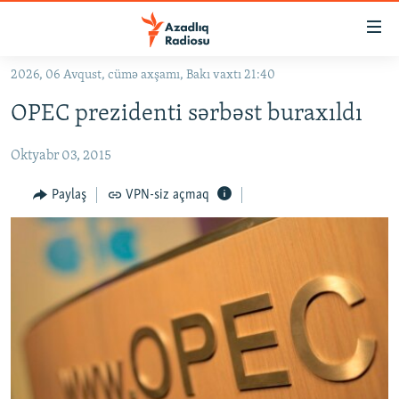
Keçid
linkləri
Əsas
2026, 06 Avqust, cümə axşamı, Bakı vaxtı 21:40
məzmuna
GÜNDƏM
OPEC prezidenti sərbəst buraxıldı
qayıt
#İZAHLA
Əsas
Oktyabr 03, 2015
KORRUPSIOMETR
naviqasiyaya
qayıt
#ƏSLINDƏ
Paylaş
VPN-siz açmaq
Axtarışa
FƏRQƏ BAX
keç
QANUNI DOĞRU
ARAŞDIRMA
MULTIMEDIA
RADIO ARXIV
VIDEO
HAQQIMIZDA
FOTOQALEREYA
OXU ZALI