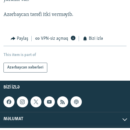
Azərbaycan tərəfi itki verməyib.
Paylaş
VPN-siz açmaq
Bizi izlə
This item is part of
Azərbaycan xəbərləri
BIZI IZLƏ
MƏLUMAT