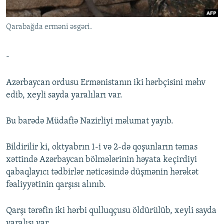
İNFOQRAFIKA
AZƏRBAYCAN ƏDƏBIYYATI KITABXANASI
MISSIYAMIZ
BIZI IZLƏ
Qarabağda erməni əsgəri.
KARIKATURA
İSLAM VƏ DEMOKRATIYA
PEŞƏ ETIKASI VƏ JURNALISTIKA STANDARTLARIMIZ
İZ - MƏDƏNIYYƏT PROQRAMI
MATERIALLARIMIZDAN ISTIFADƏ
-
AZADLIQRADIOSU MOBIL TELEFONUNUZDA
RFE/RL-in bütün saytları
BIZIMLƏ ƏLAQƏ
Azərbaycan ordusu Ermənistanın iki hərbçisini məhv
edib, xeyli sayda yaralıları var.
XƏBƏR BÜLLETENLƏRIMIZ
Bu barədə Müdafiə Nazirliyi məlumat yayıb.
Bildirilir ki, oktyabrın 1-i və 2-də qoşunların təmas
xəttində Azərbaycan bölmələrinin həyata keçirdiyi
qabaqlayıcı tədbirlər nəticəsində düşmənin hərəkət
fəaliyyətinin qarşısı alınıb.
Qarşı tərəfin iki hərbi qulluqçusu öldürülüb, xeyli sayda
yaralısı var.