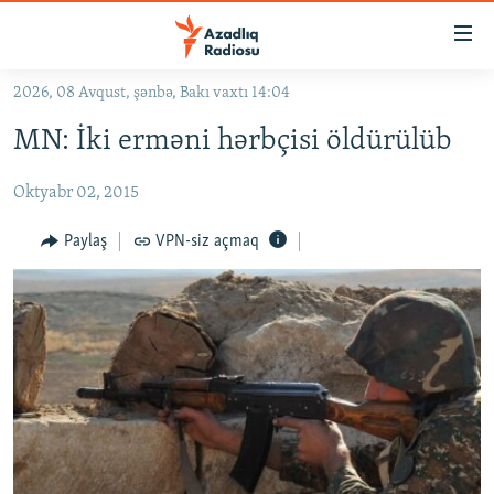
Keçid
linkləri
Əsas
2026, 08 Avqust, şənbə, Bakı vaxtı 14:04
məzmuna
GÜNDƏM
MN: İki erməni hərbçisi öldürülüb
qayıt
#İZAHLA
Əsas
Oktyabr 02, 2015
KORRUPSIOMETR
naviqasiyaya
qayıt
#ƏSLINDƏ
Paylaş
VPN-siz açmaq
Axtarışa
FƏRQƏ BAX
keç
QANUNI DOĞRU
ARAŞDIRMA
MULTIMEDIA
RADIO ARXIV
VIDEO
HAQQIMIZDA
FOTOQALEREYA
OXU ZALI