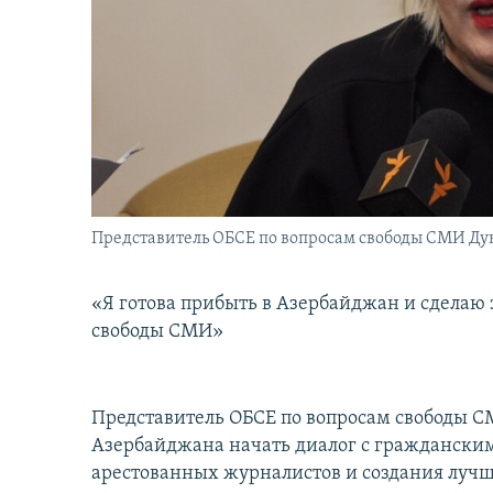
İNFOQRAFIKA
AZƏRBAYCAN ƏDƏBIYYATI KITABXANASI
MISSIYAMIZ
KARIKATURA
İSLAM VƏ DEMOKRATIYA
PEŞƏ ETIKASI VƏ JURNALISTIKA
STANDARTLARIMIZ
İZ - MƏDƏNIYYƏT PROQRAMI
MATERIALLARIMIZDAN ISTIFADƏ
AZADLIQRADIOSU MOBIL TELEFONUNUZDA
BIZIMLƏ ƏLAQƏ
XƏBƏR BÜLLETENLƏRIMIZ
Представитель ОБСЕ по вопросам свободы СМИ Д
«Я готова прибыть в Азербайджан и сделаю
свободы СМИ»
Представитель ОБСЕ по вопросам свободы С
Азербайджана начать диалог с граждански
арестованных журналистов и создания лучши