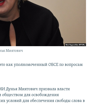
унья Миятович
 это как уполномоченный ОБСЕ по вопросам
МИ Дунья Миятович призвала власти
м обществом для освобождения
х условий для обеспечения свободы слова в