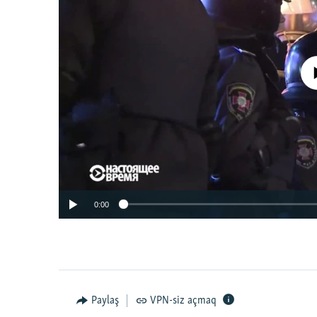
No media source 
0:00
Paylaş
VPN-siz açmaq