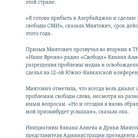
этой стране.
«Я готова прибыть в Азербайджан и сделаю
свободы СМИ», сказала Миятович, срок дейс
этого года.
Призыв Миятович прозвучал во вторник в Т
«Наше Время» радио «Свобода» Кянана Алие
разрешения проблемы медиа и освобождени
сделал на 12-ой Южно-Кавказской конфере
Миятович отметила, что всегда вела диалог
проблемам свободы слова, несмотря на разно
иным вопросам. «Но и сегодня я вновь обра
мой призывбудет услышан», сказала она.
Инициативы Кянана Алиева и Дуньи Миятов
представителя Администрации президента 