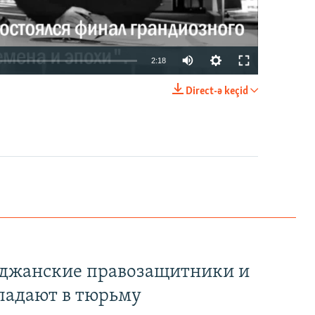
2:18
Direct-ə keçid
EMBED
PAYLAŞ
йджанские правозащитники и
падают в тюрьму