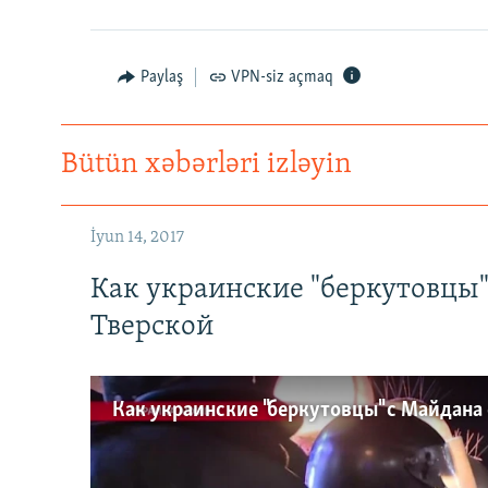
Paylaş
VPN-siz açmaq
Bütün xəbərləri izləyin
İyun 14, 2017
Как украинские "беркутовцы
Тверской