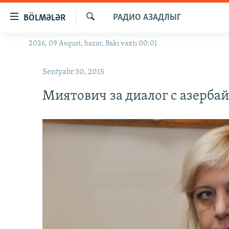
Keçid
РАДИО АЗАДЛЫГ
BÖLMƏLƏR
linkləri
Axtar
Əsas
2026, 09 Avqust, bazar, Bakı vaxtı 00:01
GÜNDƏM
məzmuna
#İZAHLA
qayıt
Sentyabr 30, 2015
Əsas
KORRUPSIOMETR
naviqasiyaya
Миятович за диалог с азерб
#ƏSLINDƏ
qayıt
Axtarışa
FƏRQƏ BAX
keç
QANUNI DOĞRU
ARAŞDIRMA
MULTIMEDIA
RADIO ARXIV
VIDEO
HAQQIMIZDA
FOTOQALEREYA
OXU ZALI