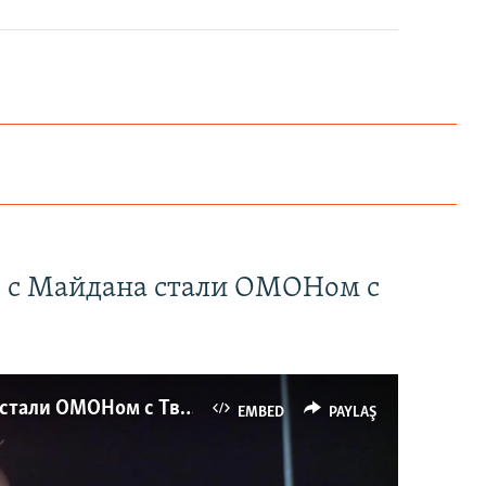
" с Майдана стали ОМОНом с
Как украинские "беркутовцы" с Майдана стали ОМОНом с Тверской
EMBED
PAYLAŞ