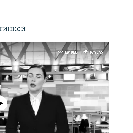
ртинкой
EMBED
PAYLAŞ
currently available