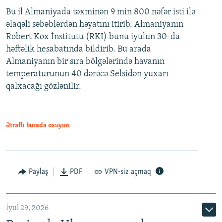
Bu il Almaniyada təxminən 9 min 800 nəfər isti ilə
əlaqəli səbəblərdən həyatını itirib. Almaniyanın
Robert Kox İnstitutu (RKI) bunu iyulun 30-da
həftəlik hesabatında bildirib. Bu arada
Almaniyanın bir sıra bölgələrində havanın
temperaturunun 40 dərəcə Selsidən yuxarı
qalxacağı gözlənilir.
Ətraflı burada oxuyun
Paylaş
PDF
VPN-siz açmaq
İyul 29, 2026