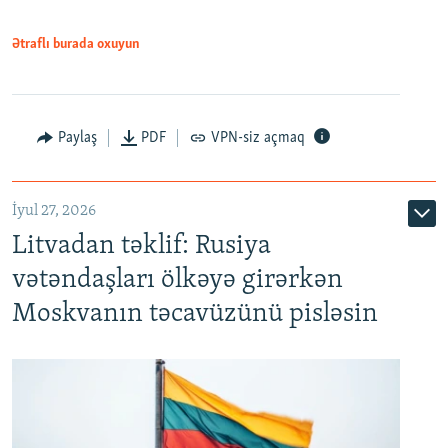
Ətraflı burada oxuyun
Paylaş
PDF
VPN-siz açmaq
İyul 27, 2026
Litvadan təklif: Rusiya
vətəndaşları ölkəyə girərkən
Moskvanın təcavüzünü pisləsin