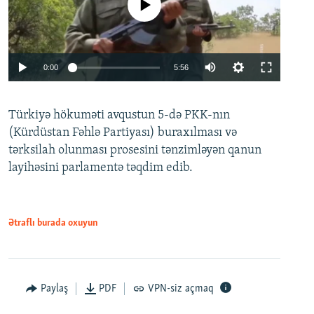
No media source currently available
Auto
0:00
5:56
240p
Türkiyə hökuməti avqustun 5-də PKK-nın
360p
(Kürdüstan Fəhlə Partiyası) buraxılması və
480p
Auto
240p
360p
480p
tərksilah olunması prosesini tənzimləyən qanun
720p
layihəsini parlamentə təqdim edib.
720p
1080p
1080p
Ətraflı burada oxuyun
Paylaş
PDF
VPN-siz açmaq