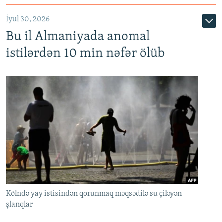
İyul 30, 2026
Bu il Almaniyada anomal
istilərdən 10 min nəfər ölüb
Kölndə yay istisindən qorunmaq məqsədilə su çiləyən
şlanqlar