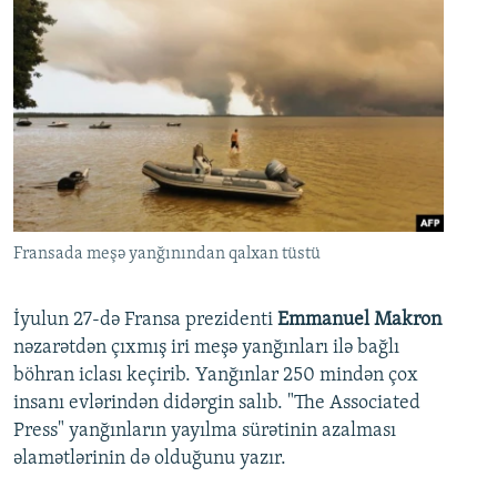
Fransada meşə yanğınından qalxan tüstü
İyulun 27-də Fransa prezidenti
Emmanuel Makron
nəzarətdən çıxmış iri meşə yanğınları ilə bağlı
böhran iclası keçirib. Yanğınlar 250 mindən çox
insanı evlərindən didərgin salıb. "The Associated
Press" yanğınların yayılma sürətinin azalması
əlamətlərinin də olduğunu yazır.