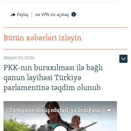
Paylaş
VPN-siz açmaq
Bütün xəbərləri izləyin
Avqust 05, 2026
PKK-nın buraxılması ilə bağlı
qanun layihəsi Türkiyə
parlamentinə təqdim olunub
Türkiyənin dönüş nöqtəsi, ya Ərdoğana üçüncü şans: PKK ilə qəfil barışıq nə deməkdir?