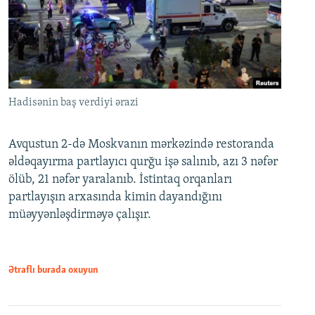
Hadisənin baş verdiyi ərazi
Avqustun 2-də Moskvanın mərkəzində restoranda
əldəqayırma partlayıcı qurğu işə salınıb, azı 3 nəfər
ölüb, 21 nəfər yaralanıb. İstintaq orqanları
partlayışın arxasında kimin dayandığını
müəyyənləşdirməyə çalışır.
Ətraflı burada oxuyun