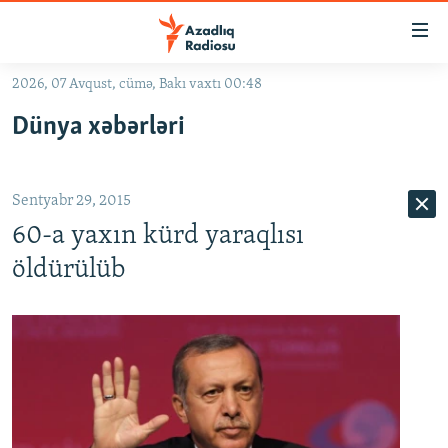
Keçid
linkləri
Əsas
2026, 07 Avqust, cümə, Bakı vaxtı 00:48
məzmuna
GÜNDƏM
Dünya xəbərləri
qayıt
#İZAHLA
Əsas
KORRUPSIOMETR
naviqasiyaya
Sentyabr 29, 2015
qayıt
#ƏSLINDƏ
Axtarışa
60-a yaxın kürd yaraqlısı
FƏRQƏ BAX
keç
öldürülüb
QANUNI DOĞRU
ARAŞDIRMA
MULTIMEDIA
RADIO ARXIV
VIDEO
HAQQIMIZDA
FOTOQALEREYA
OXU ZALI