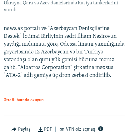
Ukrayna Qara və Azov dənizlərində Rusiya tankerlərini
vurub
news.az portalı və "Azərbaycan Dənizçilərinə
Dəstək" İctimai Birliyinin sədri İlham Nəsirovun
yaydığı məlumata görə, Odessa limanı yaxınlığında
göyərtəsində 12 Azərbaycan və bir Türkiyə
vətəndaşı olan quru yük gəmisi hücuma məruz
qalıb. "Albatros Corporation" şirkətinə məxsus
"ATA-2" adlı gəmiyə üç dron zərbəsi endirilib.
Ətraflı burada oxuyun
Paylaş
PDF
VPN-siz açmaq