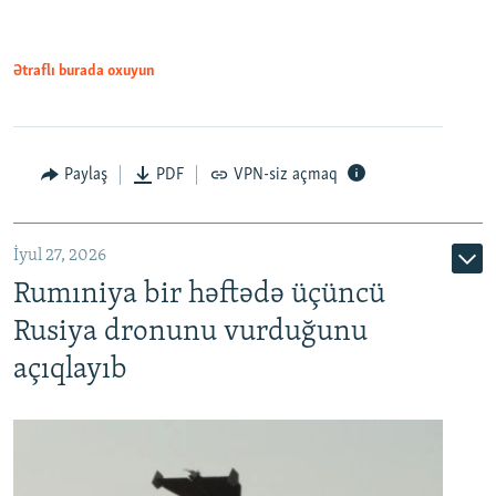
Ətraflı burada oxuyun
Paylaş
PDF
VPN-siz açmaq
İyul 27, 2026
Rumıniya bir həftədə üçüncü
Rusiya dronunu vurduğunu
açıqlayıb