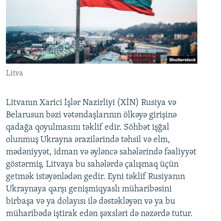
Litva
Litvanın Xarici İşlər Nazirliyi (XİN) Rusiya və
Belarusun bəzi vətəndaşlarının ölkəyə girişinə
qadağa qoyulmasını təklif edir. Söhbət işğal
olunmuş Ukrayna ərazilərində təhsil və elm,
mədəniyyət, idman və əyləncə sahələrində fəaliyyət
göstərmiş, Litvaya bu sahələrdə çalışmaq üçün
getmək istəyənlədən gedir. Eyni təklif Rusiyanın
Ukraynaya qarşı genişmiqyaslı müharibəsini
birbaşa və ya dolayısı ilə dəstəkləyən və ya bu
müharibədə iştirak edən şəxsləri də nəzərdə tutur.