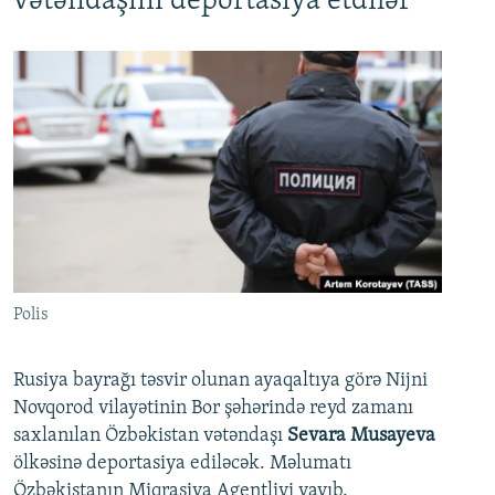
vətəndaşını deportasiya etdilər
Polis
Rusiya bayrağı təsvir olunan ayaqaltıya görə Nijni
Novqorod vilayətinin Bor şəhərində reyd zamanı
saxlanılan Özbəkistan vətəndaşı
Sevara Musayeva
ölkəsinə deportasiya ediləcək. Məlumatı
Özbəkistanın Miqrasiya Agentliyi yayıb.