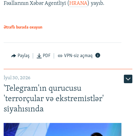
Fəallarının Xəbər Agentliyi (
HRANA
) yayıb.
Ətraflı burada oxuyun
Paylaş
PDF
VPN-siz açmaq
İyul 30, 2026
'Telegram'ın qurucusu
'terrorçular və ekstremistlər'
siyahısında