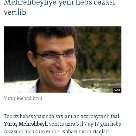
Mehrəlibəyliyə yeni həbs cəzası
verilib
Yürüş Mehrəlibəyli
Təbriz həbsxanasında saxlanılan azərbaycanlı fəal
Yürüş Mehrəlibəyli
yeni iş üzrə 3 il 7 ay 17 gün həbs
cəzasına məhkum edilib. Xəbəri İnsan Haqları