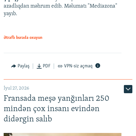
azadlıqdan məhrum edib. Məlumatı "Mediazona"
yayıb.
Ətraflı burada oxuyun
Paylaş
PDF
VPN-siz açmaq
İyul 27, 2026
Fransada meşə yanğınları 250
mindən çox insanı evindən
didərgin salıb