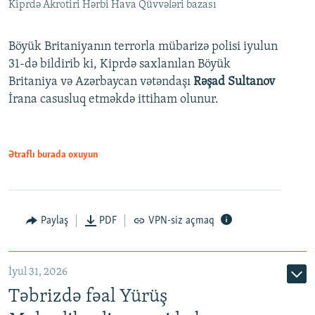
Kiprdə Akrotiri Hərbi Hava Qüvvələri bazası
Böyük Britaniyanın terrorla mübarizə polisi iyulun
31-də bildirib ki, Kiprdə saxlanılan Böyük
Britaniya və Azərbaycan vətəndaşı
Rəşad Sultanov
İrana casusluq etməkdə ittiham olunur.
Ətraflı burada oxuyun
Paylaş
PDF
VPN-siz açmaq
İyul 31, 2026
Təbrizdə fəal Yürüş