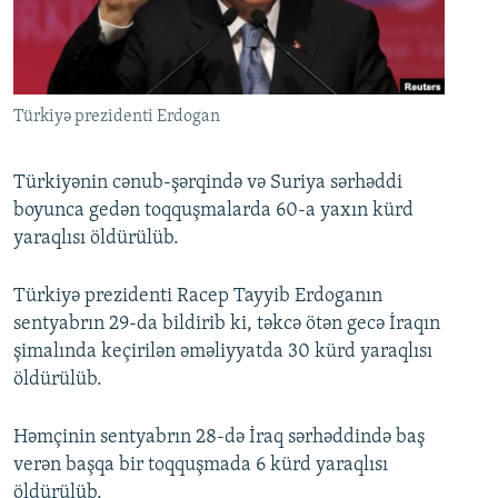
İNFOQRAFIKA
AZƏRBAYCAN ƏDƏBIYYATI KITABXANASI
MISSIYAMIZ
BIZI IZLƏ
KARIKATURA
İSLAM VƏ DEMOKRATIYA
PEŞƏ ETIKASI VƏ JURNALISTIKA STANDARTLARIMIZ
İZ - MƏDƏNIYYƏT PROQRAMI
MATERIALLARIMIZDAN ISTIFADƏ
Türkiyə prezidenti Erdogan
AZADLIQRADIOSU MOBIL TELEFONUNUZDA
RFE/RL-in bütün saytları
BIZIMLƏ ƏLAQƏ
Türkiyənin cənub-şərqində və Suriya sərhəddi
boyunca gedən toqquşmalarda 60-a yaxın kürd
XƏBƏR BÜLLETENLƏRIMIZ
yaraqlısı öldürülüb.
Türkiyə prezidenti Racep Tayyib Erdoganın
sentyabrın 29-da bildirib ki, təkcə ötən gecə İraqın
şimalında keçirilən əməliyyatda 30 kürd yaraqlısı
öldürülüb.
Həmçinin sentyabrın 28-də İraq sərhəddində baş
verən başqa bir toqquşmada 6 kürd yaraqlısı
öldürülüb.