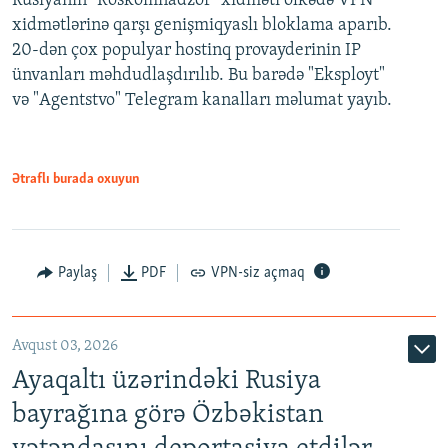
Rusiyanın "Roskomnadzor" xidməti ölkədə VPN
xidmətlərinə qarşı genişmiqyaslı bloklama aparıb.
20-dən çox populyar hostinq provayderinin IP
ünvanları məhdudlaşdırılıb. Bu barədə "Eksployt"
və "Agentstvo" Telegram kanalları məlumat yayıb.
Ətraflı burada oxuyun
Paylaş
PDF
VPN-siz açmaq
Avqust 03, 2026
Ayaqaltı üzərindəki Rusiya
bayrağına görə Özbəkistan