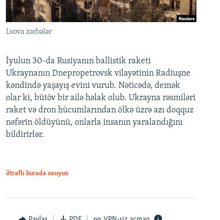
Lvova zərbələr
İyulun 30-da Rusiyanın ballistik raketi
Ukraynanın Dnepropetrovsk vilayətinin Radiuşne
kəndində yaşayış evini vurub. Nəticədə, demək
olar ki, bütöv bir ailə həlak olub. Ukrayna rəsmiləri
raket və dron hücumlarından ölkə üzrə azı doqquz
nəfərin öldüyünü, onlarla insanın yaralandığını
bildirirlər.
Ətraflı burada oxuyun
Paylaş
PDF
VPN-siz açmaq