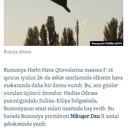
Rusiya dronu
Rumıniya Hərbi Hava Qüvvələrinə məxsus F-16
qırıcısı iyulun 26-da səhər saatlarında ölkənin hava
məkanında daha bir dronu vurub. Bu, son günlər
vurulan üçüncü drondur. Hadisə Odessa
yaxınlığındakı Sulina-Kiliya bölgəsində,
Rumıniyanın ərazi suları üzərində baş verib. Bu
barədə Rumıniya prezidenti
Nikuşor Dan
X sosial
şəbəkəsində yazıb.