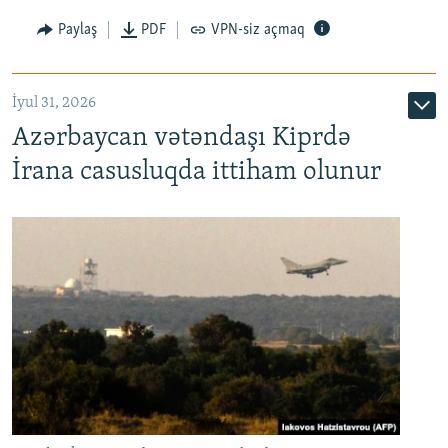
Paylaş
PDF
VPN-siz açmaq
İyul 31, 2026
Azərbaycan vətəndaşı Kiprdə
İrana casusluqda ittiham olunur