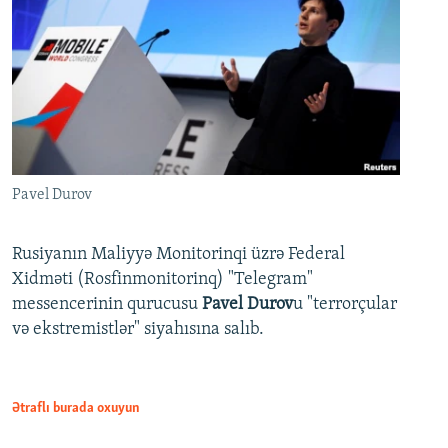
Pavel Durov
Rusiyanın Maliyyə Monitorinqi üzrə Federal
Xidməti (Rosfinmonitorinq) "Telegram"
messencerinin qurucusu
Pavel Durov
u "terrorçular
və ekstremistlər" siyahısına salıb.
Ətraflı burada oxuyun