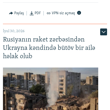
Paylaş
PDF
VPN-siz açmaq
İyul 30, 2026
Rusiyanın raket zərbəsindən
Ukrayna kəndində bütöv bir ailə
həlak olub