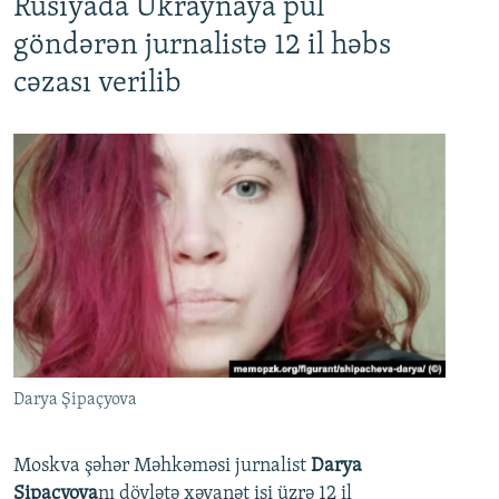
Rusiyada Ukraynaya pul
göndərən jurnalistə 12 il həbs
cəzası verilib
Darya Şipaçyova
Moskva şəhər Məhkəməsi jurnalist
Darya
Şipaçyova
nı dövlətə xəyanət işi üzrə 12 il