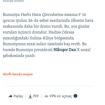
Rusiya dronu
Rumıniya Hərbi Hava Qüvvələrinə məxsus F-16
qırıcısı iyulun 26-da səhər saatlarında ölkənin hava
məkanında daha bir dronu vurub. Bu, son günlər
vurulan üçüncü drondur. Hadisə Odessa
yaxınlığındakı Sulina-Kiliya bölgəsində,
Rumıniyanın ərazi suları üzərində baş verib. Bu
barədə Rumıniya prezidenti
Nikuşor Dan
X sosial
şəbəkəsində yazıb.
Ətraflı burada oxuyun
Paylaş
PDF
VPN-siz açmaq