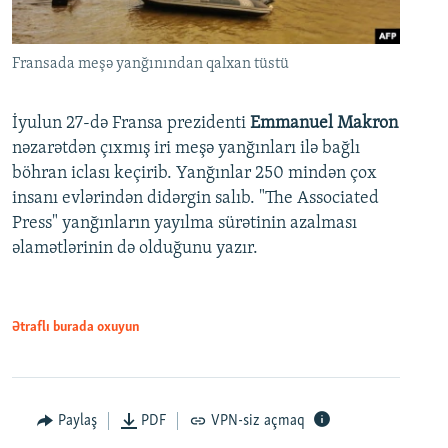
Fransada meşə yanğınından qalxan tüstü
İyulun 27-də Fransa prezidenti
Emmanuel Makron
nəzarətdən çıxmış iri meşə yanğınları ilə bağlı
böhran iclası keçirib. Yanğınlar 250 mindən çox
insanı evlərindən didərgin salıb. "The Associated
Press" yanğınların yayılma sürətinin azalması
əlamətlərinin də olduğunu yazır.
Ətraflı burada oxuyun
Paylaş
PDF
VPN-siz açmaq