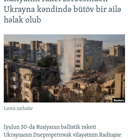
Ukrayna kəndində bütöv bir ailə
həlak olub
Lvova zərbələr
İyulun 30-da Rusiyanın ballistik raketi
Ukraynanın Dnepropetrovsk vilayətinin Radiuşne