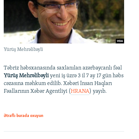
Yürüş Mehrəlibəyli
Təbriz həbsxanasında saxlanılan azərbaycanlı fəal
Yürüş Mehrəlibəyli
yeni iş üzrə 3 il 7 ay 17 gün həbs
cəzasına məhkum edilib. Xəbəri İnsan Haqları
Fəallarının Xəbər Agentliyi (
HRANA
) yayıb.
Ətraflı burada oxuyun