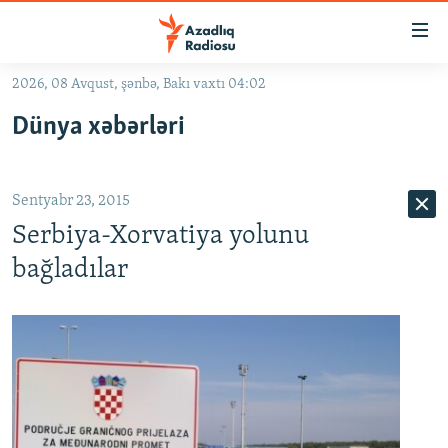
Keçid
linkləri
Əsas
2026, 08 Avqust, şənbə, Bakı vaxtı 04:02
məzmuna
GÜNDƏM
Dünya xəbərləri
qayıt
#İZAHLA
Əsas
KORRUPSIOMETR
naviqasiyaya
Sentyabr 23, 2015
qayıt
#ƏSLINDƏ
Axtarışa
Serbiya-Xorvatiya yolunu
FƏRQƏ BAX
keç
bağladılar
QANUNI DOĞRU
ARAŞDIRMA
MULTIMEDIA
RADIO ARXIV
VIDEO
HAQQIMIZDA
FOTOQALEREYA
OXU ZALI