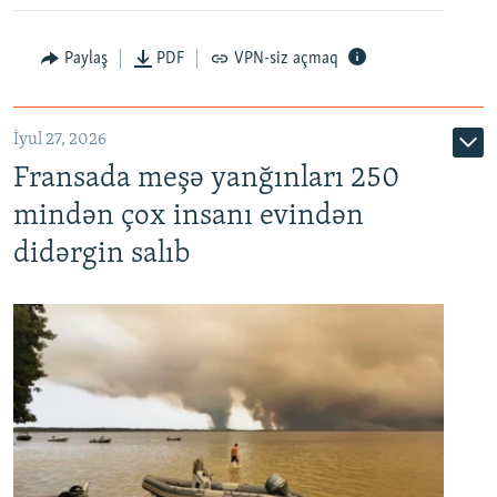
Paylaş
PDF
VPN-siz açmaq
İyul 27, 2026
Fransada meşə yanğınları 250
mindən çox insanı evindən
didərgin salıb