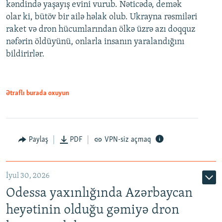
kəndində yaşayış evini vurub. Nəticədə, demək
olar ki, bütöv bir ailə həlak olub. Ukrayna rəsmiləri
raket və dron hücumlarından ölkə üzrə azı doqquz
nəfərin öldüyünü, onlarla insanın yaralandığını
bildirirlər.
Ətraflı burada oxuyun
Paylaş
PDF
VPN-siz açmaq
İyul 30, 2026
Odessa yaxınlığında Azərbaycan
heyətinin olduğu gəmiyə dron