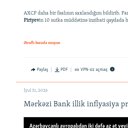
AXCP daha bir fəalının saxlandığını bildirib. Pa
Piriyev
in 10 sutka müddətinə inzibati qaydada hə
Ətraflı burada oxuyun
Paylaş
PDF
VPN-siz açmaq
İyul 31, 2026
Mərkəzi Bank illik inflyasiya p