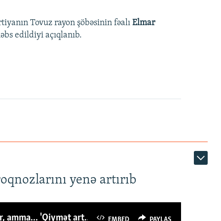
rtiyanın Tovuz rayon şöbəsinin fəalı
Elmar
bs edildiyi açıqlanıb.
roqnozlarını yenə artırıb
Azərbaycanlı avropalıdan iki dəfə az ət yeyir, amma... 'Qiymət artımı qaçılmazdır'
EMBED
PAYLAŞ