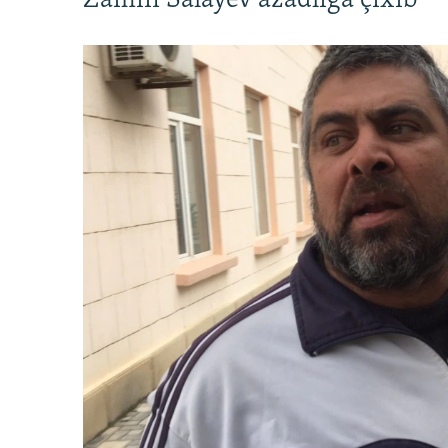
Zamin Salayev azadlığa çıxıb