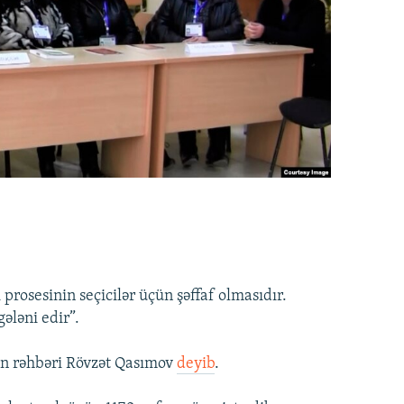
rosesinin seçicilər üçün şəffaf olmasıdır.
ələni edir”.
n rəhbəri Rövzət Qasımov
deyib
.