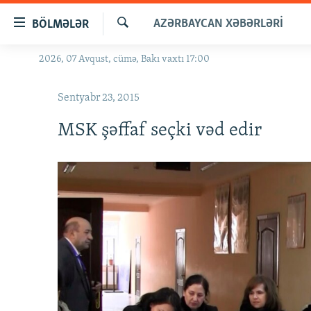
Keçid
AZƏRBAYCAN XƏBƏRLƏRI
BÖLMƏLƏR
linkləri
Axtar
Əsas
2026, 07 Avqust, cümə, Bakı vaxtı 17:00
GÜNDƏM
məzmuna
#İZAHLA
qayıt
Sentyabr 23, 2015
Əsas
KORRUPSIOMETR
naviqasiyaya
MSK şəffaf seçki vəd edir
#ƏSLINDƏ
qayıt
Axtarışa
FƏRQƏ BAX
keç
QANUNI DOĞRU
ARAŞDIRMA
MULTIMEDIA
RADIO ARXIV
VIDEO
HAQQIMIZDA
FOTOQALEREYA
OXU ZALI