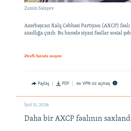
Zamin Salayev
Azərbaycan Xalq Cəbhəsi Partiyası (AXCP) fəalı
azadlığa çıxıb. Bu barədə siyasi fəallar sosial ş
Ətraflı burada oxuyun
Paylaş
PDF
VPN-siz açmaq
İyul 31, 2026
Daha bir AXCP fəalının saxlandığ