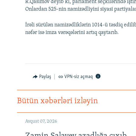
R.Qasımov deyib ki, parlament seçkilərində işti
Onlardan 525-nin namizədliyini siyasi partiyalar
İrəli sürülən namizədliklərin 1014-ü təsdiq edili
nəfər isə imza vərəqələrini artıq qaytarıb.
Paylaş
VPN-siz açmaq
Bütün xəbərləri izləyin
Avqust 07, 2026