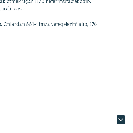
rak etmək üçün 1170 nəfər müraciət edib.
 irəli sürüb.
b. Onlardan 881-i imza vərəqələrini alıb, 176