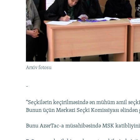
İNFOQRAFIKA
AZƏRBAYCAN ƏDƏBIYYATI KITABXANASI
MISSIYAMIZ
KARIKATURA
İSLAM VƏ DEMOKRATIYA
PEŞƏ ETIKASI VƏ JURNALISTIKA
STANDARTLARIMIZ
İZ - MƏDƏNIYYƏT PROQRAMI
MATERIALLARIMIZDAN ISTIFADƏ
AZADLIQRADIOSU MOBIL TELEFONUNUZDA
BIZIMLƏ ƏLAQƏ
XƏBƏR BÜLLETENLƏRIMIZ
Arxiv fotosu
-
“Seçkilərin keçirilməsində ən mühüm amil seçki p
Bunun üçün Mərkəzi Seçki Komissiyası əlindən g
Bunu AzərTac-a müsahibəsində MSK katibliyini