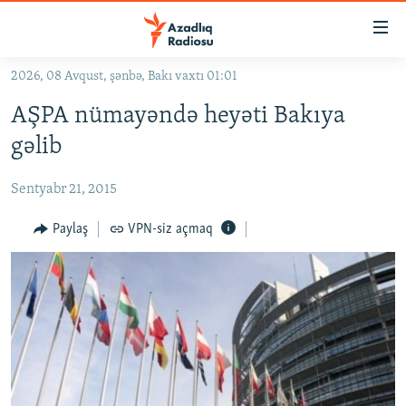
Keçid
linkləri
Əsas
2026, 08 Avqust, şənbə, Bakı vaxtı 01:01
məzmuna
GÜNDƏM
AŞPA nümayəndə heyəti Bakıya
qayıt
#İZAHLA
Əsas
gəlib
KORRUPSIOMETR
naviqasiyaya
qayıt
Sentyabr 21, 2015
#ƏSLINDƏ
Axtarışa
FƏRQƏ BAX
Paylaş
VPN-siz açmaq
keç
QANUNI DOĞRU
ARAŞDIRMA
MULTIMEDIA
RADIO ARXIV
VIDEO
HAQQIMIZDA
FOTOQALEREYA
OXU ZALI