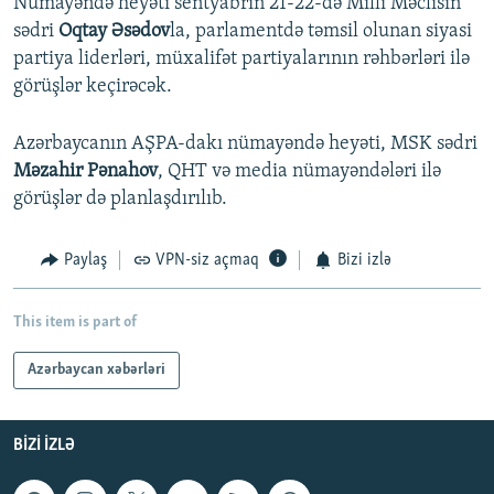
Nümayəndə heyəti sentyabrın 21-22-də Milli Məclisin
sədri
Oqtay Əsədov
la, parlamentdə təmsil olunan siyasi
partiya liderləri, müxalifət partiyalarının rəhbərləri ilə
görüşlər keçirəcək.
Azərbaycanın AŞPA-dakı nümayəndə heyəti, MSK sədri
Məzahir Pənahov
, QHT və media nümayəndələri ilə
görüşlər də planlaşdırılıb.
Paylaş
VPN-siz açmaq
Bizi izlə
This item is part of
Azərbaycan xəbərləri
BIZI IZLƏ