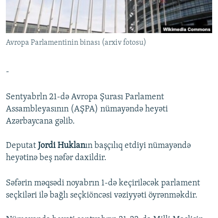
İNFOQRAFIKA
AZƏRBAYCAN ƏDƏBIYYATI KITABXANASI
MISSIYAMIZ
BIZI IZLƏ
KARIKATURA
İSLAM VƏ DEMOKRATIYA
PEŞƏ ETIKASI VƏ JURNALISTIKA STANDARTLARIMIZ
Avropa Parlamentinin binası (arxiv fotosu)
İZ - MƏDƏNIYYƏT PROQRAMI
MATERIALLARIMIZDAN ISTIFADƏ
AZADLIQRADIOSU MOBIL TELEFONUNUZDA
RFE/RL-in bütün saytları
-
BIZIMLƏ ƏLAQƏ
Sentyabrln 21-də Avropa Şurası Parlament
XƏBƏR BÜLLETENLƏRIMIZ
Assambleyasının (AŞPA) nümayəndə heyəti
Azərbaycana gəlib.
Deputat
Jordi Huklan
ın başçılıq etdiyi nümayəndə
heyətinə beş nəfər daxildir.
Səfərin məqsədi noyabrın 1-də keçiriləcək parlament
seçkiləri ilə bağlı seçkiöncəsi vəziyyəti öyrənməkdir.