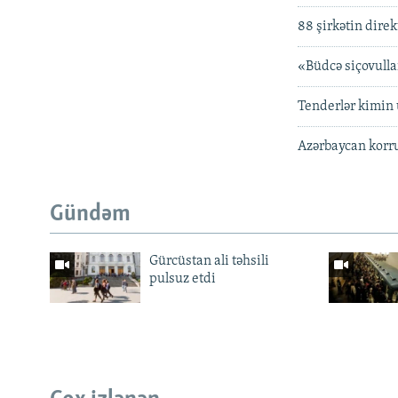
88 şirkətin dire
«Büdcə siçovulla
Tenderlər kimin
Azərbaycan korru
Gündəm
Gürcüstan ali təhsili
pulsuz etdi