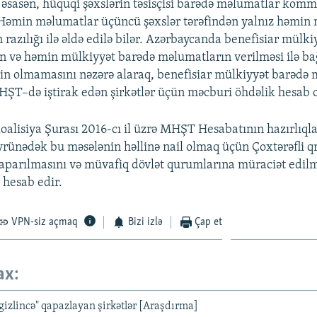
 əsasən, hüquqi şəxslərin təsisçisi barədə məlumatlar komme
Həmin məlumatlar üçüncü şəxslər tərəfindən yalnız həmin 
razılığı ilə əldə edilə bilər. Azərbaycanda benefisiar mülki
n və həmin mülkiyyət barədə məlumatların verilməsi ilə bağ
in olmamasını nəzərə alaraq, benefisiar mülkiyyət barədə
ŞT–də iştirak edən şirkətlər üçün məcburi öhdəlik hesab
oalisiya Şurası 2016-cı il üzrə MHŞT Hesabatının hazırlıqla
rünədək bu məsələnin həllinə nail olmaq üçün Çoxtərəfli 
aparılmasını və müvafiq dövlət qurumlarına müraciət edilm
hesab edir.
VPN-siz açmaq
Bizi izlə
Çap et
ax:
"gizlincə" qapazlayan şirkətlər [Araşdırma]