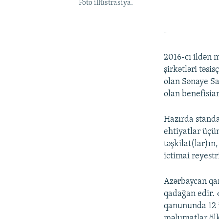
Foto illüstrasiya.
-
2016-cı ildən 
şirkətləri təsi
olan Sənaye Sa
olan benefisia
Hazırda standa
ehtiyatlar üçün
təşkilat(lar)ın
ictimai reyestr
Azərbaycan qan
qadağan edir. 
qanununda 12 iy
məlumatlar öl