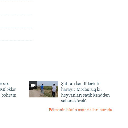
r sıx
Şabran kəndlilərinin
— Küləklər
harayı: 'Məcburuq ki,
a böhranı
heyvanları satıb kənddən
şəhərə köçək'
Bölmənin bütün materialları burada