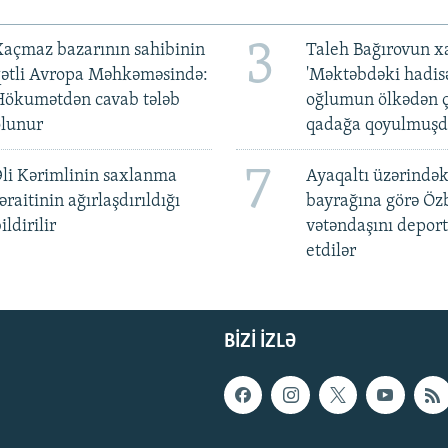
3
açmaz bazarının sahibinin
Taleh Bağırovun x
qətli Avropa Məhkəməsində:
'Məktəbdəki hadis
Hökumətdən cavab tələb
oğlumun ölkədən ç
olunur
qadağa qoyulmuşd
7
li Kərimlinin saxlanma
Ayaqaltı üzərindək
əraitinin ağırlaşdırıldığı
bayrağına görə Öz
ildirilir
vətəndaşını deport
etdilər
BIZI IZLƏ