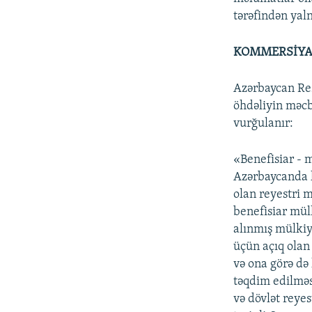
tərəfindən yaln
KOMMERSİYA 
Azərbaycan Re
öhdəliyin məcb
vurğulanır:
«Benefisiar - 
Azərbaycanda k
olan reyestri 
benefisiar mül
alınmış mülkiy
üçün açıq olan
və ona görə də
təqdim edilmə
və dövlət reye