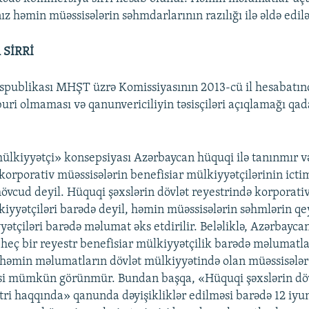
ız həmin müəssisələrin səhmdarlarının razılığı ilə əldə edilə
SİRRİ
spublikası MHŞT üzrə Komissiyasının 2013-cü il hesabatın
uri olmaması və qanunvericiliyin təsisçiləri açıqlamağı qad
mülkiyyətçi» konsepsiyası Azərbaycan hüquqi ilə tanınmır v
orporativ müəssisələrin benefisiar mülkiyyətçilərinin icti
mövcud deyil. Hüquqi şəxslərin dövlət reyestrində korporati
kiyyətçiləri barədə deyil, həmin müəssisələrin səhmlərin q
yətçiləri barədə məlumat əks etdirilir. Beləliklə, Azərbayca
 heç bir reyestr benefisiar mülkiyyətçilik barədə məlumatla
 həmin məlumatların dövlət mülkiyyətində olan müəssisələr
si mümkün görünmür. Bundan başqa, «Hüquqi şəxslərin döv
stri haqqında» qanunda dəyişikliklər edilməsi barədə 12 iyun