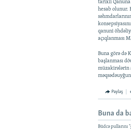
tarixli Qanuna
hesab olunur. 
səhmdarlarının 
konsepsiyasını
qanuni öhdəliy
açıqlanması MH
Buna görə də K
başlanması döv
müzakirələrin 
məqsədəuyğun 
Paylaş
Buna da b
Büdcə pullarını 