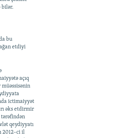
 bilər.
da bu
ağan etdiyi
ə
maiyyətə açıq
v müəssisənin
eydiyyata
nda ictimaiyyət
rı əks etdirmir
 tərəfindən
lət qeydiyyatı
 2012–ci il