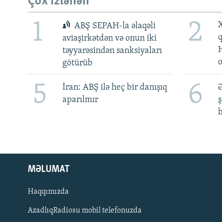
Çox izlənən
1
2
X
ABŞ SEPAH-la əlaqəli
aviaşirkətdən və onun iki
təyyarəsindən sanksiyaları
götürüb
5
6
İran: ABŞ ilə heç bir danışıq
Ə
aparılmır
ş
b
MƏLUMAT
Haqqımızda
AzadlıqRadiosu mobil telefonuzda