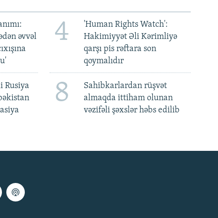
4
anımı:
'Human Rights Watch':
ədən əvvəl
Hakimiyyət Əli Kərimliyə
ıxışına
qarşı pis rəftara son
u'
qoymalıdır
8
i Rusiya
Sahibkarlardan rüşvət
bəkistan
almaqda ittiham olunan
asiya
vəzifəli şəxslər həbs edilib