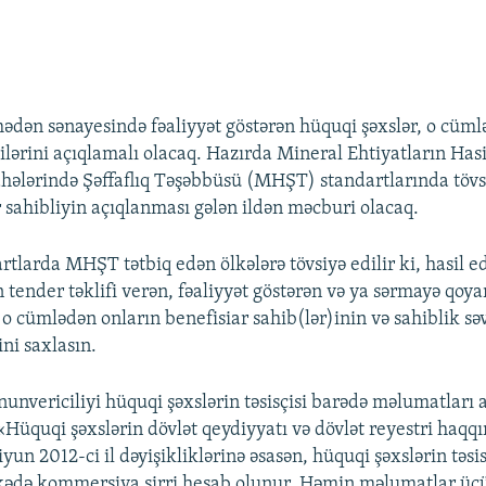
mədən sənayesində fəaliyyət göstərən hüquqi şəxslər, o cüml
sçilərini açıqlamalı olacaq. Hazırda Mineral Ehtiyatların Hasi
hələrində Şəffaflıq Təşəbbüsü (MHŞT) standartlarında tövs
r sahibliyin açıqlanması gələn ildən məcburi olacaq.
rtlarda MHŞT tətbiq edən ölkələrə tövsiyə edilir ki, hasil e
 tender təklifi verən, fəaliyyət göstərən və ya sərmayə qoy
, o cümlədən onların benefisiar sahib(lər)inin və sahiblik sə
ini saxlasın.
unvericiliyi hüquqi şəxslərin təsisçisi barədə məlumatları 
«Hüquqi şəxslərin dövlət qeydiyyatı və dövlət reyestri haqq
un 2012-ci il dəyişikliklərinə əsasən, hüquqi şəxslərin təsi
kədə kommersiya sirri hesab olunur. Həmin məlumatlar üçü