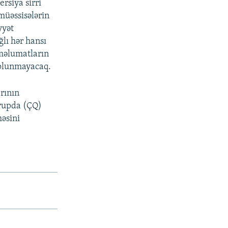
rsiya sirri
müəssisələrin
yyət
lı hər hansı
 məlumatların
 olunmayacaq.
rının
qrupda (ÇQ)
əsini