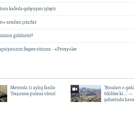
ktoru kafedə qabyuyan işləyir
rı» aradan çıxırlar
 üzünü güldürür?
psiyasının fəqərə sütunu - «Proxy»lər
Metroda 11 aylıq fasilə:
'Binaları o qədə
'Daşınma pulsuz olsun'
tikiblər ki...' 
şəhərində hav