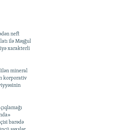
ədən neft
latı ilə Məşğul
iyə xarakterli
dilən mineral
an korporativ
viyyəsinin
açıqlamağı
ında»
sçisi barədə
ncü şəxslər