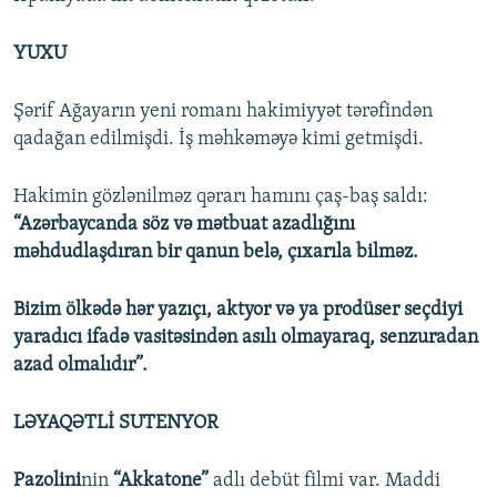
YUXU
Şərif Ağayarın yeni romanı hakimiyyət tərəfindən
qadağan edilmişdi. İş məhkəməyə kimi getmişdi.
Hakimin gözlənilməz qərarı hamını çaş-baş saldı:
“Azərbaycanda söz və mətbuat azadlığını
məhdudlaşdıran bir qanun belə, çıxarıla bilməz.
Bizim ölkədə hər yazıçı, aktyor və ya prodüser seçdiyi
yaradıcı ifadə vasitəsindən asılı olmayaraq, senzuradan
azad olmalıdır”.
LƏYAQƏTLİ SUTENYOR
Pazolini
nin
“Akkatone”
adlı debüt filmi var. Maddi