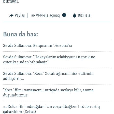
bilmədi.
Paylaş
VPN-siz açmaq
Bizi izlə
Buna da bax:
Sevda Sultanova. Berqmanın "Persona"sı
Sevda Sultanova: "Hekayələrim ədəbiyyatdan çox kino
estetikasından bəhrələnir"
Sevda Sultanova. "Xoca" Xocalı ağrısını hiss etdirmir,
adiləşdirir...
"Xoca" filmi tamaşaçını intriqada saxlaya bilir, amma
düşündürmür
««Dolu» filmində ağdamizm və qarabağizm həddən artıq
qabardılır» (Debat)