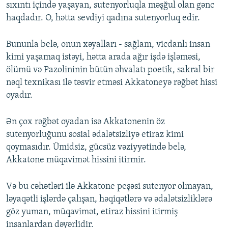
sıxıntı içində yaşayan, sutenyorluqla məşğul olan gənc
haqdadır. O, hətta sevdiyi qadına sutenyorluq edir.
Bununla belə, onun xəyalları - sağlam, vicdanlı insan
kimi yaşamaq istəyi, hətta arada ağır işdə işləməsi,
ölümü və Pazolininin bütün əhvalatı poetik, sakral bir
nəql texnikası ilə təsvir etməsi Akkatoneyə rəğbət hissi
oyadır.
Ən çox rəğbət oyadan isə Akkatonenin öz
sutenyorluğunu sosial ədalətsizliyə etiraz kimi
qoymasıdır. Ümidsiz, gücsüz vəziyyətində belə,
Akkatone müqavimət hissini itirmir.
Və bu cəhətləri ilə Akkatone peşəsi sutenyor olmayan,
ləyaqətli işlərdə çalışan, həqiqətlərə və ədalətsizliklərə
göz yuman, müqavimət, etiraz hissini itirmiş
insanlardan dəyərlidir.