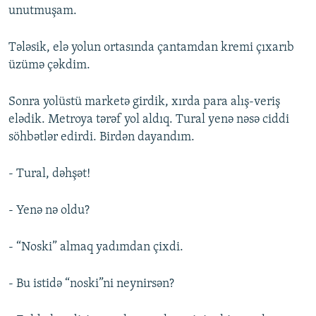
unutmuşam.
Tələsik, elə yolun ortasında çantamdan kremi çıxarıb
üzümə çəkdim.
Sonra yolüstü marketə girdik, xırda para alış-veriş
elədik. Metroya tərəf yol aldıq. Tural yenə nəsə ciddi
söhbətlər edirdi. Birdən dayandım.
- Tural, dəhşət!
- Yenə nə oldu?
- “Noski” almaq yadımdan çixdi.
- Bu istidə “noski”ni neynirsən?