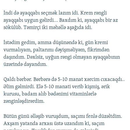
İndi də ayaqqabı seçmək lazım idi. Krem rəngli
ayaqqabı uygun gəlirdi... Baxdım ki, ayaqqabı bir az
sökülüb. Təmirçi iki məhəllə aşağıda idi.
İstədim gedim, amma düşünəndə ki, gün kremi
vurmalıyam, paltarımı dəyişməliyəm, fikrimdən
daşındım. Dəxlsiz, uyğun rəngi olmayan ayaqqabının
üzərində dayandım.
Qaldı bərbər. Bərbərə də 5-10 manat xərcim cıxacaqdı..
Əlim gəlmirdi. Elə 5-10 manati verib kişmiş, ərik
kurusu, badam alıb bədənimi vitaminlərlə
zənginləşdirərdim.
Bütün günü əlləşib vuruşdum, saçımı fenlə düzəltdim.
Axşam yatanda arxası üstə uzandım ki, saçım