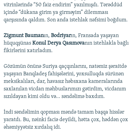
vitrinlərində “50 faiz endirim” yazılmışdı. Tərəddüd
içində “dükana girim ya girməyim” dilemması
qarşısında qaldım. Son anda istehlak nəfsimi boğdum.
Zigmunt Bauman
ın,
Bodriyar
ın, Fransada yaşayan
hüquqşünas
Konul Derya Qasımova
nın istehlakla bağlı
fikirlərini xatırladım.
Gözümün önünə Suriya qaçqınlarını, natəmiz şəraitdə
yaşayan Banqladeş fahişələrini, yoxsulluqda sürünən
meksikalıları, dar, havasız həbsxana kameralarında
saxlanılan vicdan məhbuslarımızı gətirdim, vicdanım
sızıldayan kimi oldu və... səndəlimə baxdım.
İndi səndəlimin qopması məndə tamam başqa hisslər
yaratdı. Bu, nəinki faciə deyildi, hətta çox, həddən çox
əhəmiyyətsiz xırdalıq idi.