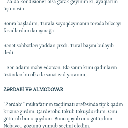
- Zalda kondisioner olsa gərək geyinim ki, ayaqlarım
üşüməsin.
Sonra başladım, Turala soyuqdəymənin törədə biləcəyi
fəsadlardan danışmağa.
Sənət söhbətləri yaddan çıxdı. Tural başını bulayib
dedi:
- Sən adamı məhv edərsən. Elə sənin kimi qadınların
üzündən bu ölkədə sənət zad yaranmır.
ZƏRDABİ VƏ ALMODOVAR
“Zərdabi” mükafatının təqdimatı ərəfəsində tipik qadın
krizinə girdim. Qarderobu töküb töküşdürdüm. Onu
götürüb bunu qoydum. Bunu qoyub onu götürdüm.
Nəhayət, gözümü yumub seçimi elədim.