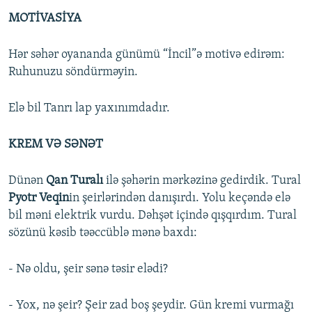
MOTİVASİYA
Hər səhər oyananda günümü “İncil”ə motivə edirəm:
Ruhunuzu söndürməyin.
Elə bil Tanrı lap yaxınımdadır.
KREM VƏ SƏNƏT
Dünən
Qan Turalı
ilə şəhərin mərkəzinə gedirdik. Tural
Pyotr Veqin
in şeirlərindən danışırdı. Yolu keçəndə elə
bil məni elektrik vurdu. Dəhşət içində qışqırdım. Tural
sözünü kəsib təəccüblə mənə baxdı:
- Nə oldu, şeir sənə təsir elədi?
- Yox, nə şeir? Şeir zad boş şeydir. Gün kremi vurmağı