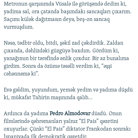
Metronun qarşısımda Vüsalə ilə görüşəndə dedim ki,
yadima sal, ora çatanda başımdakı sancaqları çıxarım.
Saçımı külək dağıtmasın deyə, beş-on sancaq
vurmuşdum.
Nəsə, tədbir oldu, bitdi, şəkil zad çəkdirdik. Zaldan
çıxanda, dəhlizdəki güzgüyə baxdım. Gördüm ki,
yanağımın bir tərəfində ənlik çoxdur. Bir az bunalıma
girdim. Sonra da özümə təsəlli verdim ki, “əşşi
cəhənnəmə ki”.
Evə gəldim, yuyundum, yemək yedim və yadıma düşdü
ki, mükafat Tahirin maşınında qalıb...
Ardınca da yadıma
Pedro Almodovar
düsdü. Onun
filmlərində qəhrəmanları yalnız “El Pais” qəzetini
oxuyurlar. Çünki “El Pais” diktator Frankodan sonrakı
İspaniyada ilk demokratik qəzetdir.