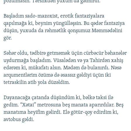
pozulmasın. Tərslikdən yuxum da gəlmirdi.
Başladım sado-mazoxist, erotik fantaziyalara
qapılmağa ki, beynim yüngülləşsin. Bu qədər fantaziya
düşün, yuxuda da rəhmətlik qonşumuz Məmmədəlini
gör.
Səhər oldu, tədbirə getməmək üçün cürbəcür bəhanələr
uydurmağa başladım. Vüsalədən və ya Tahirdən xahiş
edərəm ki, mükafatı alsın. Mədəm də bulanırdı. Nəsə
arqumentlərim özümə də əsassız gəldiyi üçün iki
tetraskilin atib yola düzəldim.
Dayanacağa çatanda düşündüm ki, bəlkə taksi ilə
gedim. “Xətai” metrosuna beş manata aparırdılar. Beş
manatıma heyifim gəlirdi. Elə götür-qoy edirdim ki,
avtobus gəldi.