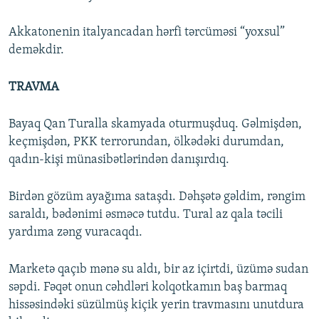
Akkatonenin italyancadan hərfi tərcüməsi “yoxsul”
deməkdir.
TRAVMA
Bayaq Qan Turalla skamyada oturmuşduq. Gəlmişdən,
keçmişdən, PKK terrorundan, ölkədəki durumdan,
qadın-kişi münasibətlərindən danışırdıq.
Birdən gözüm ayağıma sataşdı. Dəhşətə gəldim, rəngim
saraldı, bədənimi əsməcə tutdu. Tural az qala təcili
yardıma zəng vuracaqdı.
Marketə qaçıb mənə su aldı, bir az içirtdi, üzümə sudan
səpdi. Fəqət onun cəhdləri kolqotkamın baş barmaq
hissəsindəki süzülmüş kiçik yerin travmasını unutdura