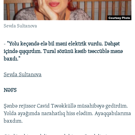
İNFOQRAFIKA
AZƏRBAYCAN ƏDƏBIYYATI KITABXANASI
MISSIYAMIZ
BIZI IZLƏ
KARIKATURA
İSLAM VƏ DEMOKRATIYA
PEŞƏ ETIKASI VƏ JURNALISTIKA STANDARTLARIMIZ
Sevda Sultanova
İZ - MƏDƏNIYYƏT PROQRAMI
MATERIALLARIMIZDAN ISTIFADƏ
AZADLIQRADIOSU MOBIL TELEFONUNUZDA
RFE/RL-in bütün saytları
-
"Yolu keçəndə elə bil məni elektrik vurdu. Dəhşət
BIZIMLƏ ƏLAQƏ
içində qışqırdım. Tural sözünü kəsib təəccüblə mənə
baxdı."
XƏBƏR BÜLLETENLƏRIMIZ
Sevda Sultanova
NƏFS
Şənbə rejissor Cavid Təvəkküllə müsahibəyə gedirdim.
Yolda ayağımda narahatlıq hiss elədim. Ayaqqabılarıma
baxdım.