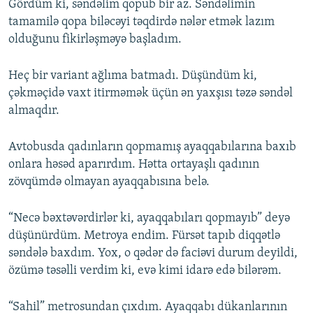
Gördüm ki, səndəlim qopub bir az. Səndəlimin
tamamilə qopa biləcəyi təqdirdə nələr etmək lazım
olduğunu fikirləşməyə başladım.
Heç bir variant ağlıma batmadı. Düşündüm ki,
çəkməçidə vaxt itirməmək üçün ən yaxşısı təzə səndəl
almaqdır.
Avtobusda qadınların qopmamış ayaqqabılarına baxıb
onlara həsəd aparırdım. Hətta ortayaşlı qadının
zövqümdə olmayan ayaqqabısına belə.
“Necə bəxtəvərdirlər ki, ayaqqabıları qopmayıb” deyə
düşünürdüm. Metroya endim. Fürsət tapıb diqqətlə
səndələ baxdım. Yox, o qədər də faciəvi durum deyildi,
özümə təsəlli verdim ki, evə kimi idarə edə bilərəm.
“Sahil” metrosundan çıxdım. Ayaqqabı dükanlarının