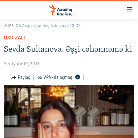
Keçid
linkləri
Əsas
2026, 08 Avqust, şənbə, Bakı vaxtı 13:02
məzmuna
GÜNDƏM
OXU ZALI
qayıt
#İZAHLA
Əsas
Sevda Sultanova. Əşşi cəhənnəmə ki
KORRUPSIOMETR
naviqasiyaya
qayıt
Sentyabr 19, 2015
#ƏSLINDƏ
Axtarışa
FƏRQƏ BAX
Paylaş
VPN-siz açmaq
keç
QANUNI DOĞRU
ARAŞDIRMA
MULTIMEDIA
RADIO ARXIV
VIDEO
HAQQIMIZDA
FOTOQALEREYA
OXU ZALI