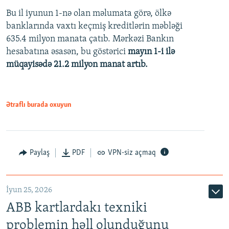
Bu il iyunun 1-nə olan məlumata görə, ölkə
360p
banklarında vaxtı keçmiş kreditlərin məbləği
480p
635.4 milyon manata çatıb. Mərkəzi Bankın
720p
hesabatına əsasən, bu göstərici
mayın 1-i ilə
müqayisədə 21.2 milyon manat artıb.
1080p
Ətraflı burada oxuyun
Auto
240p
360p
480p
Paylaş
PDF
VPN-siz açmaq
720p
1080p
İyun 25, 2026
ABB kartlardakı texniki
problemin həll olunduğunu