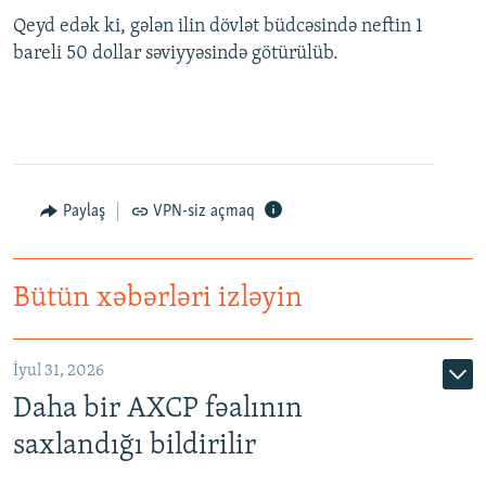
Qeyd edək ki, gələn ilin dövlət büdcəsində neftin 1
bareli 50 dollar səviyyəsində götürülüb.
Paylaş
VPN-siz açmaq
Bütün xəbərləri izləyin
İyul 31, 2026
Daha bir AXCP fəalının
saxlandığı bildirilir