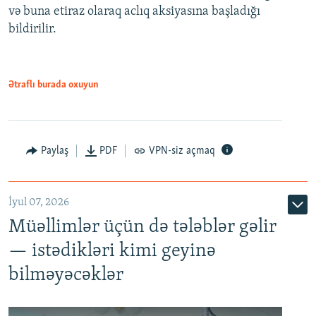
və buna etiraz olaraq aclıq aksiyasına başladığı
1080p
bildirilir.
Ətraflı burada oxuyun
Paylaş
PDF
VPN-siz açmaq
İyul 07, 2026
Müəllimlər üçün də tələblər gəlir
— istədikləri kimi geyinə
bilməyəcəklər