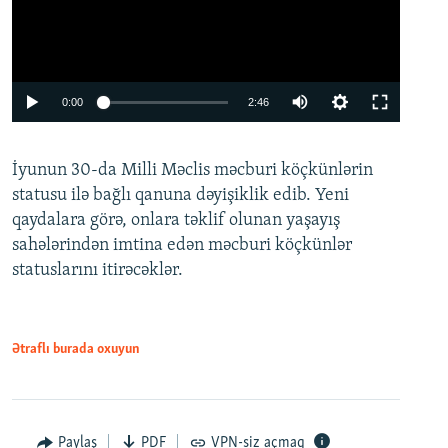
Auto
0:00
2:46
240p
İyunun 30-da Milli Məclis məcburi köçkünlərin
360p
statusu ilə bağlı qanuna dəyişiklik edib. Yeni
480p
qaydalara görə, onlara təklif olunan yaşayış
720p
sahələrindən imtina edən məcburi köçkünlər
statuslarını itirəcəklər.
1080p
Ətraflı burada oxuyun
Auto
240p
360p
480p
Paylaş
PDF
VPN-siz açmaq