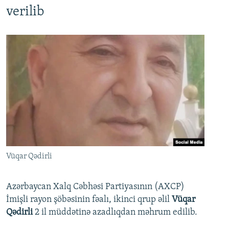
verilib
Vüqar Qədirli
Azərbaycan Xalq Cəbhəsi Partiyasının (AXCP)
İmişli rayon şöbəsinin fəalı, ikinci qrup əlil
Vüqar
Qədirli
2 il müddətinə azadlıqdan məhrum edilib.