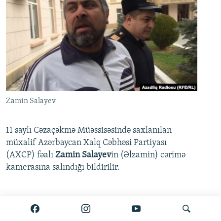
Zamin Salayev
11 saylı Cəzaçəkmə Müəssisəsində saxlanılan
müxalif Azərbaycan Xalq Cəbhəsi Partiyası
(AXCP) fəalı
Zamin Salayev
in (Əlzamin) cərimə
kamerasına salındığı bildirilir.
Ətraflı burada oxuyun