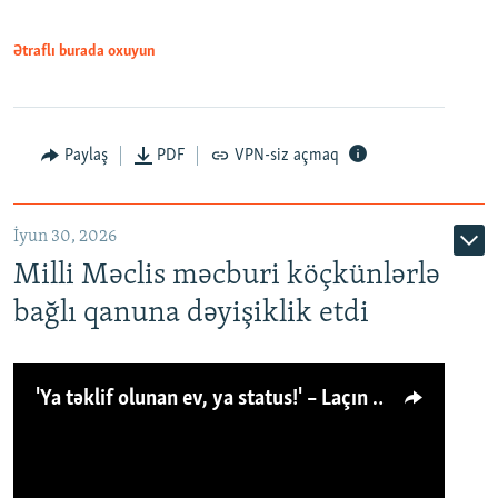
Ətraflı burada oxuyun
Paylaş
PDF
VPN-siz açmaq
İyun 30, 2026
Milli Məclis məcburi köçkünlərlə
bağlı qanuna dəyişiklik etdi
'Ya təklif olunan ev, ya status!' – Laçın köçkünü: 'Laçından başqa heç hara!'