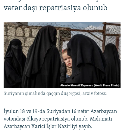
720p
1080p
vətəndaşı repatriasiya olunub
Suriyanın şimalında qaçqın düşərgəsi, arxiv fotosu
İyulun 18 və 19-da Suriyadan 16 nəfər Azərbaycan
vətəndaşı ölkəyə repatriasiya olunub. Məlumatı
Azərbaycan Xarici İşlər Nazirliyi yayıb.