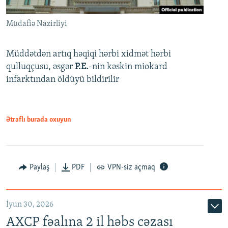
Müdafiə Nazirliyi
Müddətdən artıq həqiqi hərbi xidmət hərbi
qulluqçusu, əsgər
P.E.
-nin kəskin miokard
infarktından öldüyü bildirilir
Ətraflı burada oxuyun
Paylaş
PDF
VPN-siz açmaq
İyun 30, 2026
AXCP fəalına 2 il həbs cəzası