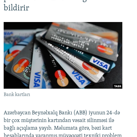
bildirir
Bank kartları
Azərbaycan Beynəlxalq Bankı (ABB) iyunun 24-də
bir çox müştərinin kartından vəsait silinməsi ilə
bağlı açıqlama yayıb. Məlumata görə, bəzi kart
hesablarında yaranmış müvəqqəti texniki problem