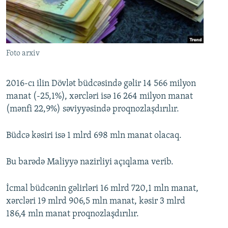
İNFOQRAFIKA
AZƏRBAYCAN ƏDƏBIYYATI KITABXANASI
MISSIYAMIZ
BIZI IZLƏ
KARIKATURA
İSLAM VƏ DEMOKRATIYA
PEŞƏ ETIKASI VƏ JURNALISTIKA STANDARTLARIMIZ
İZ - MƏDƏNIYYƏT PROQRAMI
MATERIALLARIMIZDAN ISTIFADƏ
Foto arxiv
AZADLIQRADIOSU MOBIL TELEFONUNUZDA
RFE/RL-in bütün saytları
BIZIMLƏ ƏLAQƏ
2016-cı ilin Dövlət büdcəsində gəlir 14 566 milyon
manat (-25,1%), xərcləri isə 16 264 milyon manat
XƏBƏR BÜLLETENLƏRIMIZ
(mənfi 22,9%) səviyyəsində proqnozlaşdırılır.
Büdcə kəsiri isə 1 mlrd 698 mln manat olacaq.
Bu barədə Maliyyə nazirliyi açıqlama verib.
İcmal büdcənin gəlirləri 16 mlrd 720,1 mln manat,
xərcləri 19 mlrd 906,5 mln manat, kəsir 3 mlrd
186,4 mln manat proqnozlaşdırılır.