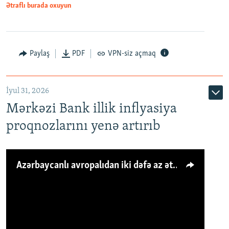
Ətraflı burada oxuyun
Paylaş
PDF
VPN-siz açmaq
İyul 31, 2026
Mərkəzi Bank illik inflyasiya
proqnozlarını yenə artırıb
Azərbaycanlı avropalıdan iki dəfə az ət yeyir, amma... 'Qiymət artımı qaçılmazdır'