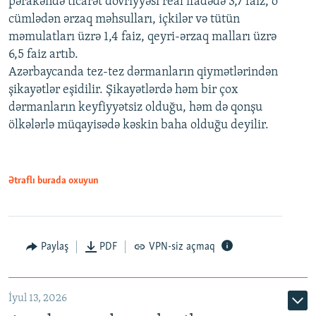
pərakəndə ticarət dövriyyəsi real ifadədə 3,7 faiz, o
cümlədən ərzaq məhsulları, içkilər və tütün
məmulatları üzrə 1,4 faiz, qeyri-ərzaq malları üzrə
6,5 faiz artıb.
Azərbaycanda tez-tez dərmanların qiymətlərindən
şikayətlər eşidilir. Şikayətlərdə həm bir çox
dərmanların keyfiyyətsiz olduğu, həm də qonşu
ölkələrlə müqayisədə kəskin baha olduğu deyilir.
Ətraflı burada oxuyun
Paylaş
PDF
VPN-siz açmaq
İyul 13, 2026