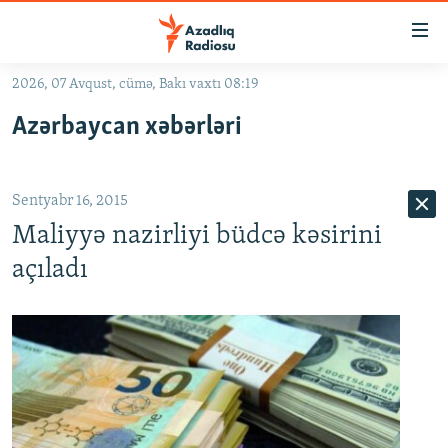
Keçid
linkləri
Əsas
2026, 07 Avqust, cümə, Bakı vaxtı 08:19
məzmuna
GÜNDƏM
Azərbaycan xəbərləri
qayıt
#İZAHLA
Əsas
KORRUPSIOMETR
naviqasiyaya
Sentyabr 16, 2015
qayıt
#ƏSLINDƏ
Axtarışa
Maliyyə nazirliyi büdcə kəsirini
FƏRQƏ BAX
keç
açıladı
QANUNI DOĞRU
ARAŞDIRMA
MULTIMEDIA
RADIO ARXIV
VIDEO
HAQQIMIZDA
FOTOQALEREYA
OXU ZALI