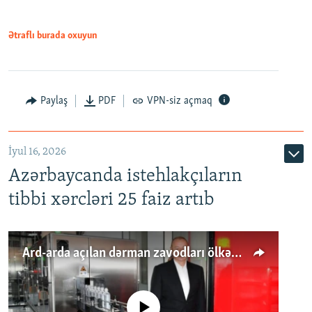
Ətraflı burada oxuyun
Paylaş
PDF
VPN-siz açmaq
İyul 16, 2026
Azərbaycanda istehlakçıların
tibbi xərcləri 25 faiz artıb
Ard-arda açılan dərman zavodları ölkənin tələbatını ödəyirmi?
No media source currently available