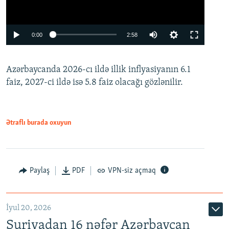
Auto
0:00
2:58
240p
Azərbaycanda 2026-cı ildə illik inflyasiyanın 6.1
360p
faiz, 2027-ci ildə isə 5.8 faiz olacağı gözlənilir.
480p
720p
1080p
Ətraflı burada oxuyun
Paylaş
PDF
VPN-siz açmaq
İyul 20, 2026
Auto
240p
360p
480p
Suriyadan 16 nəfər Azərbaycan