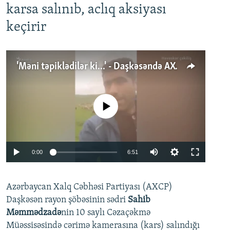
karsa salınıb, aclıq aksiyası
keçirir
'Məni təpiklədilər ki...' - Daşkəsəndə AXCP fəalının yaxınları onun həbsinə etiraz edirlər
No media source currently available
Auto
0:00
6:51
240p
Azərbaycan Xalq Cəbhəsi Partiyası (AXCP)
360p
Daşkəsən rayon şöbəsinin sədri
Sahib
480p
Auto
240p
360p
480p
Məmmədzadə
nin 10 saylı Cəzaçəkmə
720p
Müəssisəsində cərimə kamerasına (kars) salındığı
720p
1080p