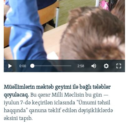
Auto
0:00
2:58
240p
Müəllimlərin məktəb geyimi ilə bağlı tələblər
360p
qoyulacaq.
Bu qərar Milli Məclisin bu gün —
480p
iyulun 7-də keçirilən iclasında "Ümumi təhsil
720p
haqqında" qanuna təklif edilən dəyişikliklərdə
əksini tapıb.
1080p