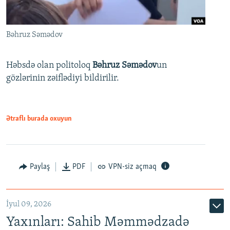
Bəhruz Səmədov
Həbsdə olan politoloq
Bəhruz Səmədov
un
gözlərinin zəiflədiyi bildirilir.
Ətraflı burada oxuyun
Paylaş
PDF
VPN-siz açmaq
İyul 09, 2026
Yaxınları: Sahib Məmmədzadə