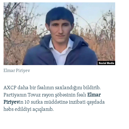
Elmar Piriyev
AXCP daha bir fəalının saxlandığını bildirib.
Partiyanın Tovuz rayon şöbəsinin fəalı
Elmar
Piriyev
in 10 sutka müddətinə inzibati qaydada
həbs edildiyi açıqlanıb.