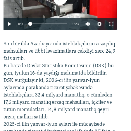
Auto
0:00
5:23
240p
Son bir ildə Azərbaycanda istehlakçıların
360p
əczaçılıq
məhsulları və tibbi ləvazimatlara çəkdiyi xərc 24,9
480p
Auto
240p
360p
480p
faiz artıb.
720p
Bu barədə Dövlət Statistika Komitəsinin (DSK) bu
720p
1080p
gün, iyulun 16-da yaydığı məlumatda bildirilir.
1080p
DSK vurğulayır ki, 2026-cı ilin yanvar-iyun
aylarında pərakəndə ticarət şəbəkəsində
istehlakçılara 32,4 milyard manatlıq, o cümlədən
17,6 milyard manatlıq ərzaq məhsulları, içkilər və
tütün məmulatları, 14,8 milyard manatlıq qeyri-
ərzaq malları satılıb.
2025-ci ilin yanvar-iyun ayları ilə müqayisədə