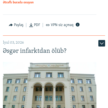
Ətraflı burada oxuyun
Auto
240p
360p
480p
Paylaş
PDF
VPN-siz açmaq
720p
1080p
İyul 03, 2026
Əsgər infarktdan ölüb?