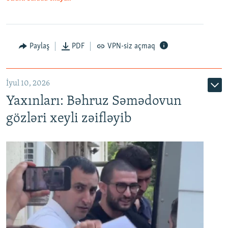
Paylaş
PDF
VPN-siz açmaq
İyul 10, 2026
Yaxınları: Bəhruz Səmədovun
gözləri xeyli zəifləyib