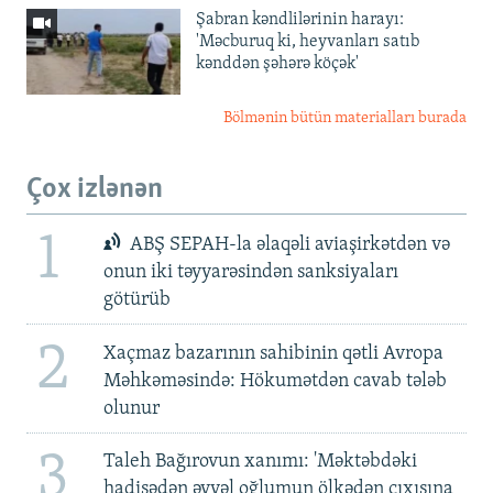
Şabran kəndlilərinin harayı:
'Məcburuq ki, heyvanları satıb
kənddən şəhərə köçək'
Bölmənin bütün materialları burada
Çox izlənən
1
ABŞ SEPAH-la əlaqəli aviaşirkətdən və
onun iki təyyarəsindən sanksiyaları
götürüb
2
Xaçmaz bazarının sahibinin qətli Avropa
Məhkəməsində: Hökumətdən cavab tələb
olunur
3
Taleh Bağırovun xanımı: 'Məktəbdəki
hadisədən əvvəl oğlumun ölkədən çıxışına