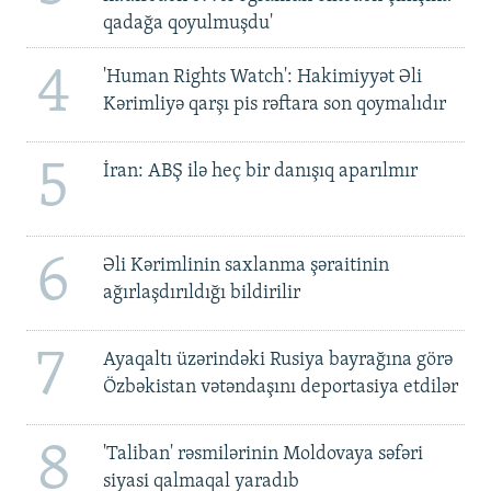
qadağa qoyulmuşdu'
4
'Human Rights Watch': Hakimiyyət Əli
Kərimliyə qarşı pis rəftara son qoymalıdır
5
İran: ABŞ ilə heç bir danışıq aparılmır
6
Əli Kərimlinin saxlanma şəraitinin
ağırlaşdırıldığı bildirilir
7
Ayaqaltı üzərindəki Rusiya bayrağına görə
Özbəkistan vətəndaşını deportasiya etdilər
8
'Taliban' rəsmilərinin Moldovaya səfəri
siyasi qalmaqal yaradıb