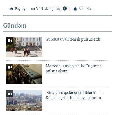
Paylaş
VPN-siz açmaq
Bizi izlə
Gündəm
Gürcüstan ali təhsili pulsuz etdi
Metroda 11 aylıq fasilə: 'Daşınma
pulsuz olsun'
'Binaları o qədər sıx tikiblər ki...' —
Küləklər şəhərində hava böhranı