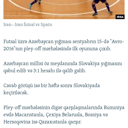
İNFOQRAFIKA
AZƏRBAYCAN ƏDƏBIYYATI KITABXANASI
MISSIYAMIZ
BIZI IZLƏ
KARIKATURA
İSLAM VƏ DEMOKRATIYA
PEŞƏ ETIKASI VƏ JURNALISTIKA STANDARTLARIMIZ
Iran--Iran futsal vs Spain
İZ - MƏDƏNIYYƏT PROQRAMI
MATERIALLARIMIZDAN ISTIFADƏ
AZADLIQRADIOSU MOBIL TELEFONUNUZDA
RFE/RL-in bütün saytları
Futsal üzrə Azərbaycan yığması sentyabrın 15-də "Avro-
BIZIMLƏ ƏLAQƏ
2016"nın pley-off mərhələsində ilk oyununa çıxıb.
XƏBƏR BÜLLETENLƏRIMIZ
Azərbaycan millisi öz meydanında Slovakiya yığmasını
qəbul edib və 3:1 hesabı ilə qalib gəlib.
Cavab görüşü isə bir həftə sonra Slovakiyada
keçiriləcək.
Pley-off mərhələsinin digər qarşılaşmalarında Rumıniya
evdə Macarıstanla, Çexiya Belarusla, Bosniya və
Hersoqovina isə Qazaxıstanla qarşır.