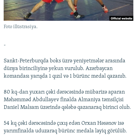
İNFOQRAFIKA
AZƏRBAYCAN ƏDƏBIYYATI KITABXANASI
MISSIYAMIZ
BIZI IZLƏ
KARIKATURA
İSLAM VƏ DEMOKRATIYA
PEŞƏ ETIKASI VƏ JURNALISTIKA STANDARTLARIMIZ
Foto illüstrasiya.
İZ - MƏDƏNIYYƏT PROQRAMI
MATERIALLARIMIZDAN ISTIFADƏ
AZADLIQRADIOSU MOBIL TELEFONUNUZDA
RFE/RL-in bütün saytları
-
BIZIMLƏ ƏLAQƏ
Sankt-Peterburqda boks üzrə yeniyetmələr arasında
XƏBƏR BÜLLETENLƏRIMIZ
dünya birinciliyinə yekun vurulub. Azərbaycan
komandası yarışda 1 qızıl və 1 bürünc medal qazanıb.
80 kq-dan yuxarı çəki dərəcəsində mübarizə aparan
Məhəmməd Abdullayev finalda Almaniya təmsilçisi
Daniel Malsam üzərində qələbə qazanaraq birinci olub.
54 kq çəki dərəcəsində çıxış edən Orxan Həsənov isə
yarımfinalda uduzaraq bürünc medala layiq görülüb.