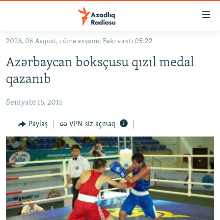
Keçid
linkləri
Əsas
2026, 06 Avqust, cümə axşamı, Bakı vaxtı 05:22
məzmuna
GÜNDƏM
Azərbaycan boksçusu qızıl medal
qayıt
#İZAHLA
Əsas
qazanıb
KORRUPSIOMETR
naviqasiyaya
qayıt
Sentyabr 15, 2015
#ƏSLINDƏ
Axtarışa
FƏRQƏ BAX
Paylaş
VPN-siz açmaq
keç
QANUNI DOĞRU
ARAŞDIRMA
MULTIMEDIA
RADIO ARXIV
VIDEO
HAQQIMIZDA
FOTOQALEREYA
OXU ZALI