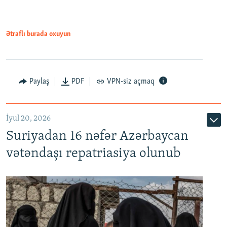
720p
1080p
Ətraflı burada oxuyun
Paylaş
PDF
VPN-siz açmaq
İyul 20, 2026
Auto
240p
360p
480p
Suriyadan 16 nəfər Azərbaycan
720p
1080p
vətəndaşı repatriasiya olunub