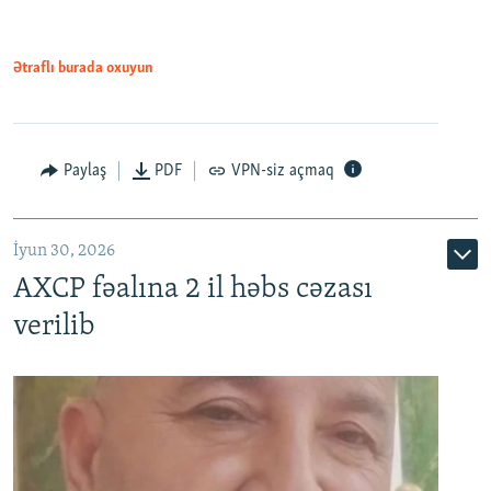
Ətraflı burada oxuyun
Paylaş
PDF
VPN-siz açmaq
İyun 30, 2026
AXCP fəalına 2 il həbs cəzası
verilib