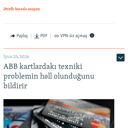
Ətraflı burada oxuyun
Auto
240p
360p
480p
Paylaş
PDF
VPN-siz açmaq
720p
1080p
İyun 25, 2026
ABB kartlardakı texniki
problemin həll olunduğunu
bildirir