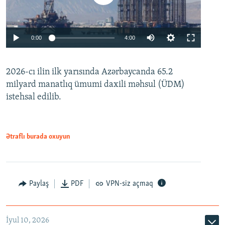
Auto
0:00
4:00
240p
2026-cı ilin ilk yarısında Azərbaycanda 65.2
360p
milyard manatlıq ümumi daxili məhsul (ÜDM)
480p
Auto
240p
360p
480p
istehsal edilib.
720p
720p
1080p
1080p
Ətraflı burada oxuyun
Paylaş
PDF
VPN-siz açmaq
İyul 10, 2026