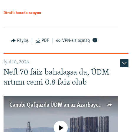
Ətraflı burada oxuyun
Paylaş
PDF
VPN-siz açmaq
İyul 10, 2026
Neft 70 faiz bahalaşsa da, ÜDM
artımı cəmi 0.8 faiz olub
Cənubi Qafqazda ÜDM ən az Azərbaycanda artır: Qonşuları niyə Bakını qabaqlaya bilir?
No media source currently available