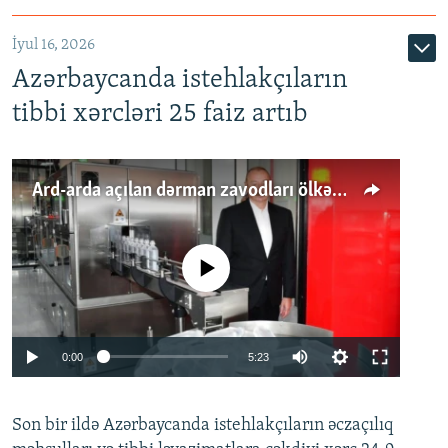
İyul 16, 2026
Azərbaycanda istehlakçıların
tibbi xərcləri 25 faiz artıb
Ard-arda açılan dərman zavodları ölkənin tələbatını ödəyirmi?
No media source currently available
Auto
0:00
5:23
240p
Son bir ildə Azərbaycanda istehlakçıların
360p
əczaçılıq