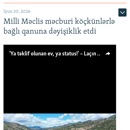
İyun 30, 2026
Milli Məclis məcburi köçkünlərlə
bağlı qanuna dəyişiklik etdi
'Ya təklif olunan ev, ya status!' – Laçın köçkünü: 'Laçından başqa heç hara!'