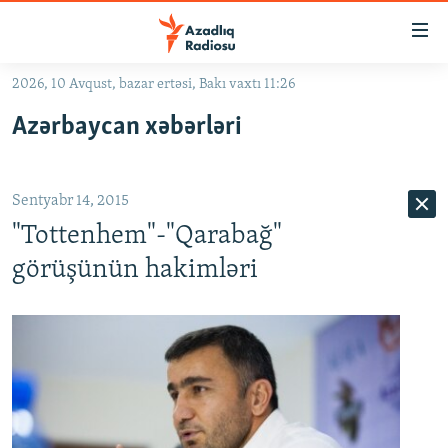
Keçid
linkləri
Əsas
2026, 10 Avqust, bazar ertəsi, Bakı vaxtı 11:26
məzmuna
GÜNDƏM
Azərbaycan xəbərləri
qayıt
#İZAHLA
Əsas
KORRUPSIOMETR
naviqasiyaya
Sentyabr 14, 2015
qayıt
#ƏSLINDƏ
Axtarışa
"Tottenhem"-"Qarabağ"
FƏRQƏ BAX
keç
görüşünün hakimləri
QANUNI DOĞRU
ARAŞDIRMA
MULTIMEDIA
RADIO ARXIV
VIDEO
HAQQIMIZDA
FOTOQALEREYA
OXU ZALI