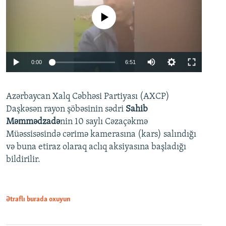
No media source currently available
Auto
0:00
6:51
240p
Azərbaycan Xalq Cəbhəsi Partiyası (AXCP)
360p
Daşkəsən rayon şöbəsinin sədri
Sahib
480p
Auto
240p
360p
480p
Məmmədzadə
nin 10 saylı Cəzaçəkmə
720p
Müəssisəsində cərimə kamerasına (kars) salındığı
720p
1080p
və buna etiraz olaraq aclıq aksiyasına başladığı
1080p
bildirilir.
Ətraflı burada oxuyun