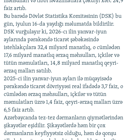
məhsulları və tibbi ləvazimatlara çəkdiyi xərc 24,9
480p
Auto
240p
360p
480p
faiz artıb.
720p
Bu barədə Dövlət Statistika Komitəsinin (DSK) bu
720p
1080p
gün, iyulun 16-da yaydığı məlumatda bildirilir.
1080p
DSK vurğulayır ki, 2026-cı ilin yanvar-iyun
aylarında pərakəndə ticarət şəbəkəsində
istehlakçılara 32,4 milyard manatlıq, o cümlədən
17,6 milyard manatlıq ərzaq məhsulları, içkilər və
tütün məmulatları, 14,8 milyard manatlıq qeyri-
ərzaq malları satılıb.
2025-ci ilin yanvar-iyun ayları ilə müqayisədə
pərakəndə ticarət dövriyyəsi real ifadədə 3,7 faiz, o
cümlədən ərzaq məhsulları, içkilər və tütün
məmulatları üzrə 1,4 faiz, qeyri-ərzaq malları üzrə
6,5 faiz artıb.
Azərbaycanda tez-tez dərmanların qiymətlərindən
şikayətlər eşidilir. Şikayətlərdə həm bir çox
dərmanların keyfiyyətsiz olduğu, həm də qonşu