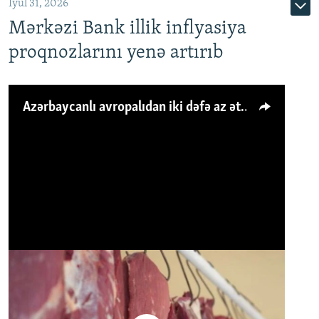
İyul 31, 2026
Mərkəzi Bank illik inflyasiya
proqnozlarını yenə artırıb
Azərbaycanlı avropalıdan iki dəfə az ət yeyir, amma... 'Qiymət artımı qaçılmazdır'