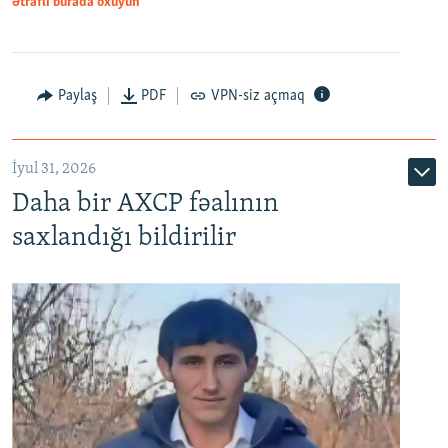
Ətraflı burada oxuyun
Paylaş
PDF
VPN-siz açmaq
İyul 31, 2026
Daha bir AXCP fəalının
saxlandığı bildirilir