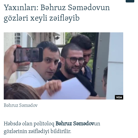
Yaxınları: Bəhruz Səmədovun
gözləri xeyli zəifləyib
Bəhruz Səmədov
Həbsdə olan politoloq
Bəhruz Səmədov
un
gözlərinin zəiflədiyi bildirilir.