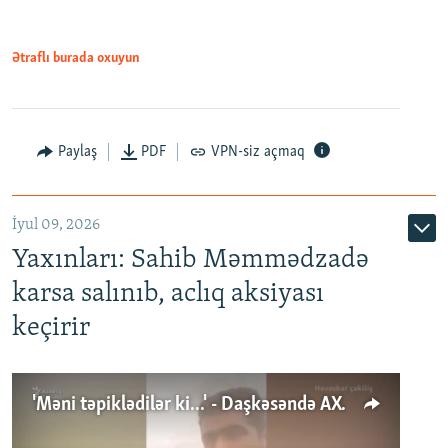
Ətraflı burada oxuyun
Paylaş
PDF
VPN-siz açmaq
İyul 09, 2026
Yaxınları: Sahib Məmmədzadə
karsa salınıb, aclıq aksiyası
keçirir
'Məni təpiklədilər ki...' - Daşkəsəndə AXCP fəalının yaxınları onun həbsinə etiraz edirlər