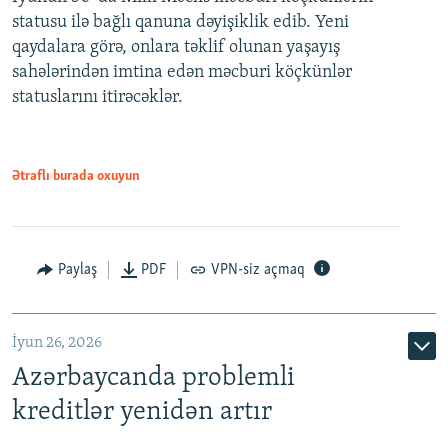
statusu ilə bağlı qanuna dəyişiklik edib. Yeni
480p
qaydalara görə, onlara təklif olunan yaşayış
720p
sahələrindən imtina edən məcburi köçkünlər
statuslarını itirəcəklər.
1080p
Ətraflı burada oxuyun
Auto
240p
360p
480p
Paylaş
PDF
VPN-siz açmaq
720p
1080p
İyun 26, 2026
Azərbaycanda problemli
kreditlər yenidən artır