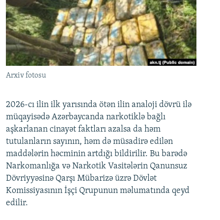
Arxiv fotosu
2026-cı ilin ilk yarısında ötən ilin analoji dövrü ilə
müqayisədə Azərbaycanda narkotiklə bağlı
aşkarlanan cinayət faktları azalsa da həm
tutulanların sayının, həm də müsadirə edilən
maddələrin həcminin artdığı bildirilir. Bu barədə
Narkomanlığa və Narkotik Vasitələrin Qanunsuz
Dövriyyəsinə Qarşı Mübarizə üzrə Dövlət
Komissiyasının İşçi Qrupunun məlumatında qeyd
edilir.