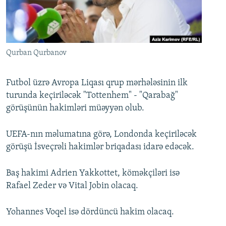
İNFOQRAFIKA
AZƏRBAYCAN ƏDƏBIYYATI KITABXANASI
MISSIYAMIZ
BIZI IZLƏ
KARIKATURA
İSLAM VƏ DEMOKRATIYA
PEŞƏ ETIKASI VƏ JURNALISTIKA STANDARTLARIMIZ
İZ - MƏDƏNIYYƏT PROQRAMI
MATERIALLARIMIZDAN ISTIFADƏ
Qurban Qurbanov
AZADLIQRADIOSU MOBIL TELEFONUNUZDA
RFE/RL-in bütün saytları
BIZIMLƏ ƏLAQƏ
Futbol üzrə Avropa Liqası qrup mərhələsinin ilk
turunda keçiriləcək "Tottenhem" - "Qarabağ"
XƏBƏR BÜLLETENLƏRIMIZ
görüşünün hakimləri müəyyən olub.
UEFA-nın məlumatına görə, Londonda keçiriləcək
görüşü İsveçrəli hakimlər briqadası idarə edəcək.
Baş hakimi Adrien Yakkottet, köməkçiləri isə
Rafael Zeder və Vital Jobin olacaq.
Yohannes Voqel isə dördüncü hakim olacaq.