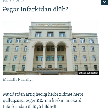
İyul 03, 2026
Əsgər infarktdan ölüb?
Müdafiə Nazirliyi
Müddətdən artıq həqiqi hərbi xidmət hərbi
qulluqçusu, əsgər
P.E.
-nin kəskin miokard
infarktından öldüyü bildirilir