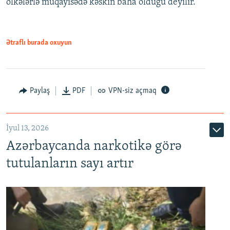
ölkələrlə müqayisədə kəskin baha olduğu deyilir.
Ətraflı burada oxuyun
Paylaş
PDF
VPN-siz açmaq
İyul 13, 2026
Azərbaycanda narkotikə görə
tutulanların sayı artır