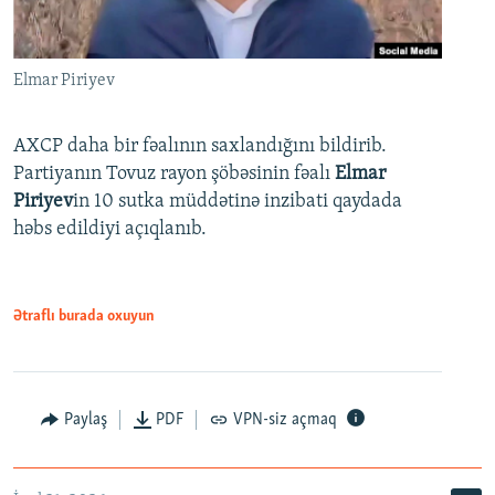
Elmar Piriyev
AXCP daha bir fəalının saxlandığını bildirib.
Partiyanın Tovuz rayon şöbəsinin fəalı
Elmar
Piriyev
in 10 sutka müddətinə inzibati qaydada
həbs edildiyi açıqlanıb.
Ətraflı burada oxuyun
Paylaş
PDF
VPN-siz açmaq