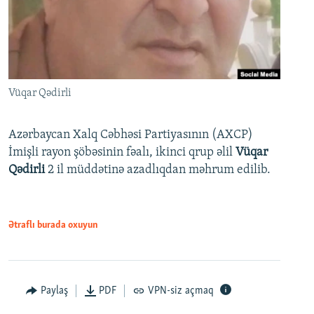
Vüqar Qədirli
Azərbaycan Xalq Cəbhəsi Partiyasının (AXCP)
İmişli rayon şöbəsinin fəalı, ikinci qrup əlil
Vüqar
Qədirli
2 il müddətinə azadlıqdan məhrum edilib.
Ətraflı burada oxuyun
Paylaş
PDF
VPN-siz açmaq