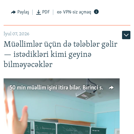
Paylaş
PDF
VPN-siz açmaq
İyul 07, 2026
Müəllimlər üçün də tələblər gəlir
— istədikləri kimi geyinə
bilməyəcəklər
50 min müəllim işini itirə bilər. Birinci sinfə gedənlər azalır