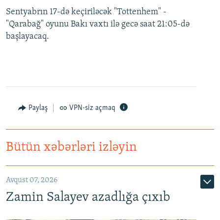
Sentyabrın 17-də keçiriləcək "Tottenhem" -
"Qarabağ" oyunu Bakı vaxtı ilə gecə saat 21:05-də
başlayacaq.
Paylaş
VPN-siz açmaq
Bütün xəbərləri izləyin
Avqust 07, 2026
Zamin Salayev azadlığa çıxıb