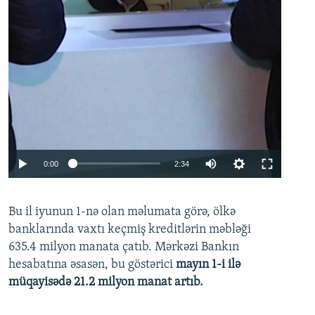
Auto
0:00
2:34
240p
Bu il iyunun 1-nə olan məlumata görə, ölkə
360p
banklarında vaxtı keçmiş kreditlərin məbləği
480p
635.4 milyon manata çatıb. Mərkəzi Bankın
720p
hesabatına əsasən, bu göstərici
mayın 1-i ilə
müqayisədə 21.2 milyon manat artıb.
1080p