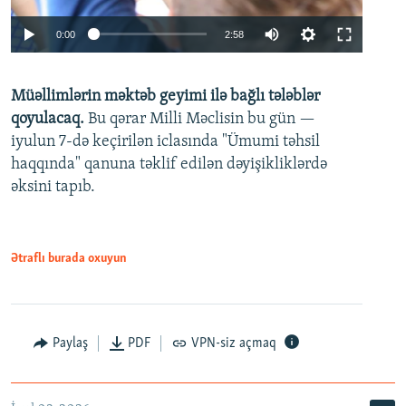
Auto
0:00
2:58
240p
Müəllimlərin məktəb geyimi ilə bağlı tələblər
360p
qoyulacaq.
Bu qərar Milli Məclisin bu gün —
480p
iyulun 7-də keçirilən iclasında "Ümumi təhsil
720p
haqqında" qanuna təklif edilən dəyişikliklərdə
əksini tapıb.
1080p
Ətraflı burada oxuyun
Auto
240p
360p
480p
Paylaş
PDF
VPN-siz açmaq
720p
1080p