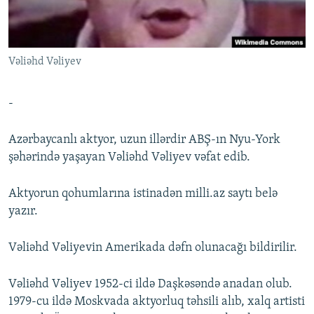
İNFOQRAFIKA
AZƏRBAYCAN ƏDƏBIYYATI KITABXANASI
MISSIYAMIZ
BIZI IZLƏ
KARIKATURA
İSLAM VƏ DEMOKRATIYA
PEŞƏ ETIKASI VƏ JURNALISTIKA STANDARTLARIMIZ
Vəliəhd Vəliyev
İZ - MƏDƏNIYYƏT PROQRAMI
MATERIALLARIMIZDAN ISTIFADƏ
AZADLIQRADIOSU MOBIL TELEFONUNUZDA
RFE/RL-in bütün saytları
-
BIZIMLƏ ƏLAQƏ
Azərbaycanlı aktyor, uzun illərdir ABŞ-ın Nyu-York
XƏBƏR BÜLLETENLƏRIMIZ
şəhərində yaşayan Vəliəhd Vəliyev vəfat edib.
Aktyorun qohumlarına istinadən milli.az saytı belə
yazır.
Vəliəhd Vəliyevin Amerikada dəfn olunacağı bildirilir.
Vəliəhd Vəliyev 1952-ci ildə Daşkəsəndə anadan olub.
1979-cu ildə Moskvada aktyorluq təhsili alıb, xalq artisti