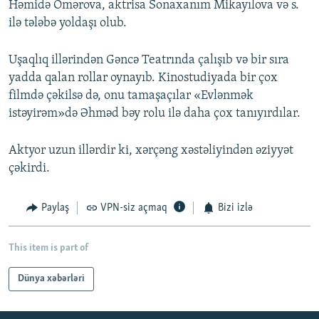
Həmidə Ömərova, aktrisa Sonaxanım Mikayılova və s.
ilə tələbə yoldaşı olub.
Uşaqlıq illərindən Gəncə Teatrında çalışıb və bir sıra
yadda qalan rollar oynayıb. Kinostudiyada bir çox
filmdə çəkilsə də, onu tamaşaçılar «Evlənmək
istəyirəm»də Əhməd bəy rolu ilə daha çox tanıyırdılar.
Aktyor uzun illərdir ki, xərçəng xəstəliyindən əziyyət
çəkirdi.
Paylaş
VPN-siz açmaq
Bizi izlə
This item is part of
Dünya xəbərləri