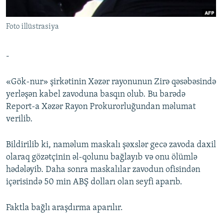
İNFOQRAFIKA
AZƏRBAYCAN ƏDƏBIYYATI KITABXANASI
MISSIYAMIZ
BIZI IZLƏ
Foto illüstrasiya
KARIKATURA
İSLAM VƏ DEMOKRATIYA
PEŞƏ ETIKASI VƏ JURNALISTIKA STANDARTLARIMIZ
İZ - MƏDƏNIYYƏT PROQRAMI
MATERIALLARIMIZDAN ISTIFADƏ
-
AZADLIQRADIOSU MOBIL TELEFONUNUZDA
RFE/RL-in bütün saytları
BIZIMLƏ ƏLAQƏ
«Gök-nur» şirkətinin Xəzər rayonunun Zirə qəsəbəsində
yerləşən kabel zavoduna basqın olub. Bu barədə
XƏBƏR BÜLLETENLƏRIMIZ
Report-a Xəzər Rayon Prokurorluğundan məlumat
verilib.
Bildirilib ki, naməlum maskalı şəxslər gecə zavoda daxil
olaraq gözətçinin əl-qolunu bağlayıb və onu ölümlə
hədələyib. Daha sonra maskalılar zavodun ofisindən
içərisində 50 min ABŞ dolları olan seyfi aparıb.
Faktla bağlı araşdırma aparılır.