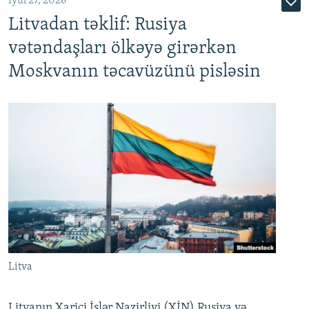
İyul 27, 2026
Litvadan təklif: Rusiya
vətəndaşları ölkəyə girərkən
Moskvanın təcavüzünü pisləsin
Litva
Litvanın Xarici İşlər Nazirliyi (XİN) Rusiya və