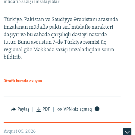
müdafiə sazişi imzalayıblar
Türkiyə, Pakistan və Səudiyyə Ərəbistanı arasında
imzalanan müdafiə paktı sırf müdafiə xarakteri
daşıyır və bu sahədə qarşılıqlı dəstəyi nəzərdə
tutur. Bunu avqustun 7-də Türkiyə rəsmisi üç
regional güc Məkkədə sazişi imzaladıqdan sonra
bildirib.
Ətraflı burada oxuyun
Paylaş
PDF
VPN-siz açmaq
Avqust 05, 2026