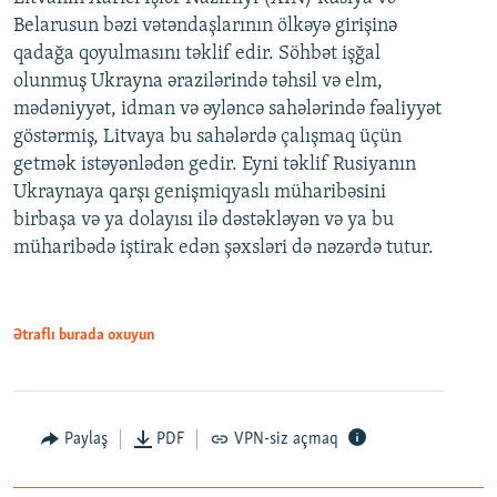
Belarusun bəzi vətəndaşlarının ölkəyə girişinə
qadağa qoyulmasını təklif edir. Söhbət işğal
olunmuş Ukrayna ərazilərində təhsil və elm,
mədəniyyət, idman və əyləncə sahələrində fəaliyyət
göstərmiş, Litvaya bu sahələrdə çalışmaq üçün
getmək istəyənlədən gedir. Eyni təklif Rusiyanın
Ukraynaya qarşı genişmiqyaslı müharibəsini
birbaşa və ya dolayısı ilə dəstəkləyən və ya bu
müharibədə iştirak edən şəxsləri də nəzərdə tutur.
Ətraflı burada oxuyun
Paylaş
PDF
VPN-siz açmaq