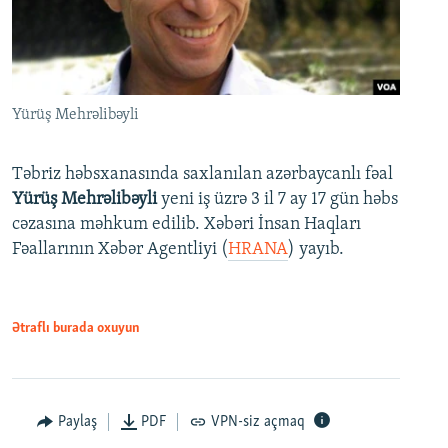
Yürüş Mehrəlibəyli
Təbriz həbsxanasında saxlanılan azərbaycanlı fəal
Yürüş Mehrəlibəyli
yeni iş üzrə 3 il 7 ay 17 gün həbs
cəzasına məhkum edilib. Xəbəri İnsan Haqları
Fəallarının Xəbər Agentliyi (
HRANA
) yayıb.
Ətraflı burada oxuyun
Paylaş
PDF
VPN-siz açmaq