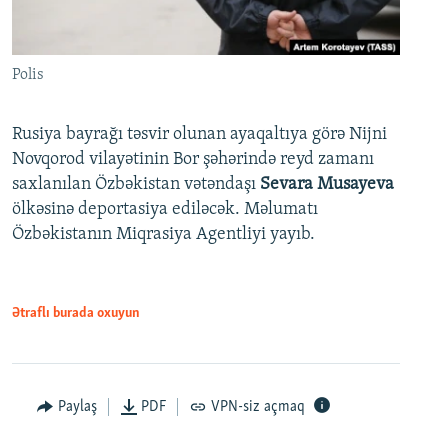
Polis
Rusiya bayrağı təsvir olunan ayaqaltıya görə Nijni
Novqorod vilayətinin Bor şəhərində reyd zamanı
saxlanılan Özbəkistan vətəndaşı
Sevara Musayeva
ölkəsinə deportasiya ediləcək. Məlumatı
Özbəkistanın Miqrasiya Agentliyi yayıb.
Ətraflı burada oxuyun
Paylaş
PDF
VPN-siz açmaq