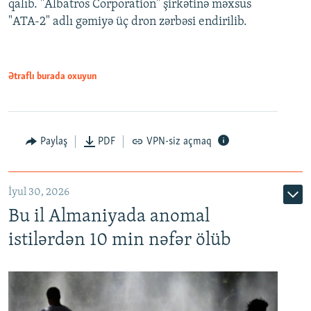
qalıb. "Albatros Corporation" şirkətinə məxsus
"ATA-2" adlı gəmiyə üç dron zərbəsi endirilib.
Ətraflı burada oxuyun
Paylaş
PDF
VPN-siz açmaq
İyul 30, 2026
Bu il Almaniyada anomal
istilərdən 10 min nəfər ölüb