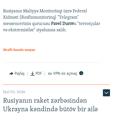
Rusiyanın Maliyyə Monitorinqi üzrə Federal
Xidməti (Rosfinmonitorinq) "Telegram"
messencerinin qurucusu
Pavel Durov
u "terrorçular
və ekstremistlər" siyahısına salıb.
Ətraflı burada oxuyun
Paylaş
PDF
VPN-siz açmaq
İyul 30, 2026
Rusiyanın raket zərbəsindən
Ukrayna kəndində bütöv bir ailə