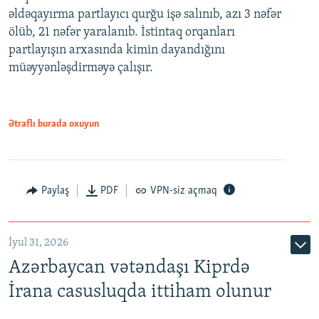
əldəqayırma partlayıcı qurğu işə salınıb, azı 3 nəfər
ölüb, 21 nəfər yaralanıb. İstintaq orqanları
partlayışın arxasında kimin dayandığını
müəyyənləşdirməyə çalışır.
Ətraflı burada oxuyun
Paylaş
PDF
VPN-siz açmaq
İyul 31, 2026
Azərbaycan vətəndaşı Kiprdə
İrana casusluqda ittiham olunur