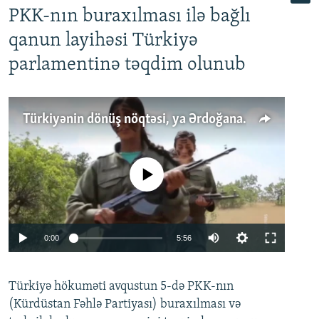
PKK-nın buraxılması ilə bağlı
qanun layihəsi Türkiyə
parlamentinə təqdim olunub
Türkiyənin dönüş nöqtəsi, ya Ərdoğana üçüncü şans: PKK ilə qəfil barışıq nə deməkdir?
No media source currently available
Auto
0:00
5:56
240p
Türkiyə hökuməti avqustun 5-də PKK-nın
360p
(Kürdüstan Fəhlə Partiyası) buraxılması və
480p
Auto
240p
360p
480p