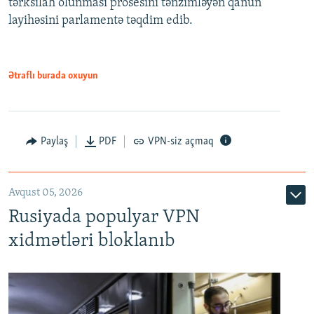
tərksilah olunması prosesini tənzimləyən qanun
720p
layihəsini parlamentə təqdim edib.
720p
1080p
1080p
Ətraflı burada oxuyun
Paylaş
PDF
VPN-siz açmaq
Avqust 05, 2026
Rusiyada populyar VPN
xidmətləri bloklanıb