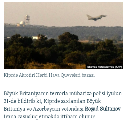
Kiprdə Akrotiri Hərbi Hava Qüvvələri bazası
Böyük Britaniyanın terrorla mübarizə polisi iyulun
31-də bildirib ki, Kiprdə saxlanılan Böyük
Britaniya və Azərbaycan vətəndaşı
Rəşad Sultanov
İrana casusluq etməkdə ittiham olunur.