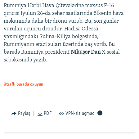
Rumıniya Hərbi Hava Qüvvələrinə məxsus F-16
qırıcısı iyulun 26-da səhər saatlarında ölkənin hava
məkanında daha bir dronu vurub. Bu, son günlər
vurulan üçüncü drondur. Hadisə Odessa
yaxınlığındakı Sulina-Kiliya bölgəsində,
Rumıniyanın ərazi suları üzərində baş verib. Bu
barədə Rumıniya prezidenti
Nikuşor Dan
X sosial
şəbəkəsində yazıb.
Ətraflı burada oxuyun
Paylaş
PDF
VPN-siz açmaq