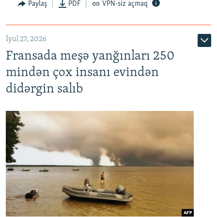
Paylaş
PDF
VPN-siz açmaq
İyul 27, 2026
Fransada meşə yanğınları 250
mindən çox insanı evindən
didərgin salıb