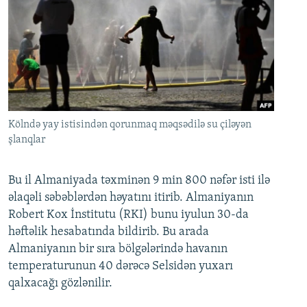
Kölndə yay istisindən qorunmaq məqsədilə su çiləyən
şlanqlar
Bu il Almaniyada təxminən 9 min 800 nəfər isti ilə
əlaqəli səbəblərdən həyatını itirib. Almaniyanın
Robert Kox İnstitutu (RKI) bunu iyulun 30-da
həftəlik hesabatında bildirib. Bu arada
Almaniyanın bir sıra bölgələrində havanın
temperaturunun 40 dərəcə Selsidən yuxarı
qalxacağı gözlənilir.