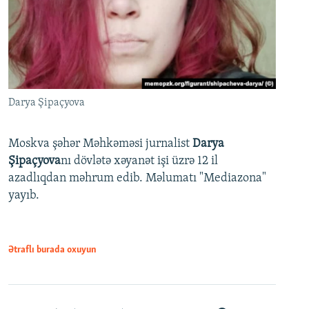
Darya Şipaçyova
Moskva şəhər Məhkəməsi jurnalist
Darya
Şipaçyova
nı dövlətə xəyanət işi üzrə 12 il
azadlıqdan məhrum edib. Məlumatı "Mediazona"
yayıb.
Ətraflı burada oxuyun