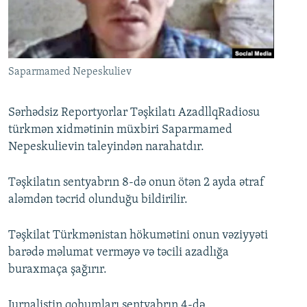
İNFOQRAFIKA
AZƏRBAYCAN ƏDƏBIYYATI KITABXANASI
MISSIYAMIZ
BIZI IZLƏ
KARIKATURA
İSLAM VƏ DEMOKRATIYA
PEŞƏ ETIKASI VƏ JURNALISTIKA STANDARTLARIMIZ
İZ - MƏDƏNIYYƏT PROQRAMI
MATERIALLARIMIZDAN ISTIFADƏ
Saparmamed Nepeskuliev
AZADLIQRADIOSU MOBIL TELEFONUNUZDA
RFE/RL-in bütün saytları
BIZIMLƏ ƏLAQƏ
Sərhədsiz Reportyorlar Təşkilatı AzadllqRadiosu
türkmən xidmətinin müxbiri Saparmamed
XƏBƏR BÜLLETENLƏRIMIZ
Nepeskulievin taleyindən narahatdır.
Təşkilatın sentyabrın 8-də onun ötən 2 ayda ətraf
aləmdən təcrid olunduğu bildirilir.
Təşkilat Türkmənistan hökumətini onun vəziyyəti
barədə məlumat verməyə və təcili azadlığa
buraxmaça şağırır.
Jurnalistin qohumları sentyabrın 4-də