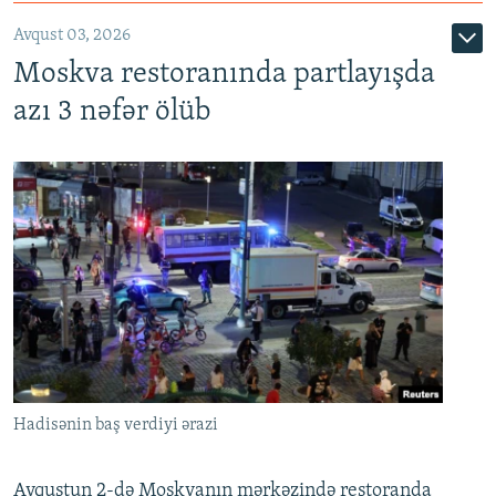
Avqust 03, 2026
Moskva restoranında partlayışda
azı 3 nəfər ölüb
Hadisənin baş verdiyi ərazi
Avqustun 2-də Moskvanın mərkəzində restoranda