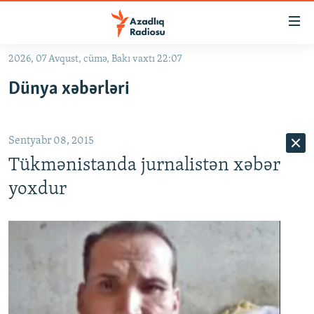
Keçid
linkləri
Əsas
2026, 07 Avqust, cümə, Bakı vaxtı 22:07
məzmuna
GÜNDƏM
Dünya xəbərləri
qayıt
#İZAHLA
Əsas
KORRUPSIOMETR
naviqasiyaya
Sentyabr 08, 2015
qayıt
#ƏSLINDƏ
Axtarışa
Tükmənistanda jurnalistən xəbər
FƏRQƏ BAX
keç
yoxdur
QANUNI DOĞRU
ARAŞDIRMA
MULTIMEDIA
RADIO ARXIV
VIDEO
HAQQIMIZDA
FOTOQALEREYA
OXU ZALI