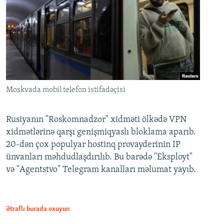
Moskvada mobil telefon istifadəçisi
Rusiyanın "Roskomnadzor" xidməti ölkədə VPN
xidmətlərinə qarşı genişmiqyaslı bloklama aparıb.
20-dən çox populyar hostinq provayderinin IP
ünvanları məhdudlaşdırılıb. Bu barədə "Eksployt"
və "Agentstvo" Telegram kanalları məlumat yayıb.
Ətraflı burada oxuyun