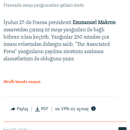
Fransada meşə yanğınından qalxan tüstü
İyulun 27-də Fransa prezidenti
Emmanuel Makron
nəzarətdən çıxmış iri meşə yanğınları ilə bağlı
böhran iclası keçirib. Yanğınlar 250 mindən çox
insanı evlərindən didərgin salıb. "The Associated
Press" yanğınların yayılma sürətinin azalması
əlamətlərinin də olduğunu yazır.
Ətraflı burada oxuyun
Paylaş
PDF
VPN-siz açmaq