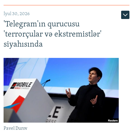
İyul 30, 2026
'Telegram'ın qurucusu
'terrorçular və ekstremistlər'
siyahısında
Pavel Durov