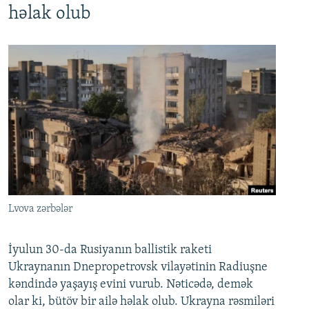
həlak olub
Lvova zərbələr
İyulun 30-da Rusiyanın ballistik raketi
Ukraynanın Dnepropetrovsk vilayətinin Radiuşne
kəndində yaşayış evini vurub. Nəticədə, demək
olar ki, bütöv bir ailə həlak olub. Ukrayna rəsmiləri