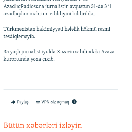
AzadlıqRadiosuna jurnalistin avqustun 31-də 3 il
azadlıqdan məhrum edildiyini bildiriblər.
Türkmənistan hakimiyyəti hələlik hökmü rəsmi
təsdiqləməyib.
35 yaşlı jurnalist iyulda Xəzərin sahilindəki Avaza
kurortunda yoxa çıxıb.
Paylaş
VPN-siz açmaq
Bütün xəbərləri izləyin