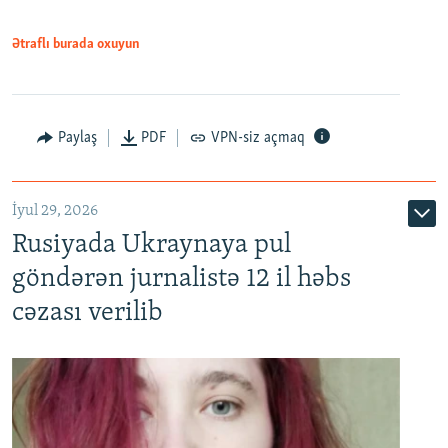
Ətraflı burada oxuyun
Paylaş
PDF
VPN-siz açmaq
İyul 29, 2026
Rusiyada Ukraynaya pul
göndərən jurnalistə 12 il həbs
cəzası verilib