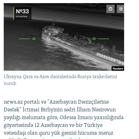
Ukrayna Qara və Azov dənizlərində Rusiya tankerlərini
vurub
news.az portalı və "Azərbaycan Dənizçilərinə
Dəstək" İctimai Birliyinin sədri İlham Nəsirovun
yaydığı məlumata görə, Odessa limanı yaxınlığında
göyərtəsində 12 Azərbaycan və bir Türkiyə
vətəndaşı olan quru yük gəmisi hücuma məruz