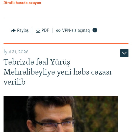
Ətraflı burada oxuyun
Paylaş
PDF
VPN-siz açmaq
İyul 31, 2026
Təbrizdə fəal Yürüş
Mehrəlibəyliyə yeni həbs cəzası
verilib