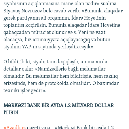
siyahısının açıqlanmasına mane olan nədir» sualına
Siyavuş Novruzov belə cavab verib: «Bununla əlaqədar
gərək partiyanın ali orqanının, İdarə Heyətinin
toplantısı keçirilsin. Bununla əlaqədar İdarə Heyətinə
qabaqcadan müraciət olunur və s. Yəni nə vaxt
olacaqsa, biz ictimaiyyətə açıqlayacağıq və bütün
siyahını YAP-ın saytında yerləşdirəcəyik».
O bildirib ki, siyahı tam dəqiqləşib, amma xırda
detallar qalır: «Namizədlərlə bağlı məlumatlar
olmalıdır. Bu məlumatlar həm bildirişdə, həm razılıq
ərizəsində, həm də protokolda olmalıdır. O baxımdan
texniki işlər gedir».
MƏRKƏZİ BANK BİR AYDA 1.2 MİLYARD DOLLAR
İTİRDİ
«Azadlıq»
qəzeti yazır: «Mərkəzi Bank bir ayda 1.2