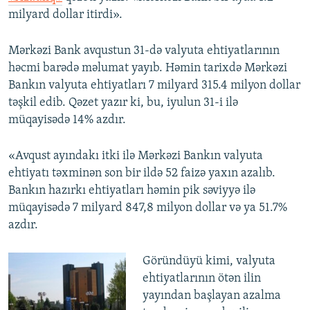
milyard dollar itirdi».
Mərkəzi Bank avqustun 31-də valyuta ehtiyatlarının
həcmi barədə məlumat yayıb. Həmin tarixdə Mərkəzi
Bankın valyuta ehtiyatları 7 milyard 315.4 milyon dollar
təşkil edib. Qəzet yazır ki, bu, iyulun 31-i ilə
müqayisədə 14% azdır.
«Avqust ayındakı itki ilə Mərkəzi Bankın valyuta
ehtiyatı təxminən son bir ildə 52 faizə yaxın azalıb.
Bankın hazırkı ehtiyatları həmin pik səviyyə ilə
müqayisədə 7 milyard 847,8 milyon dollar və ya 51.7%
azdır.
Göründüyü kimi, valyuta
ehtiyatlarının ötən ilin
yayından başlayan azalma