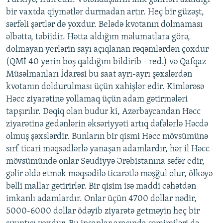
bir vaxtda qiymətlər durmadan artır. Heç bir güzəşt,
sərfəli şərtlər də yoxdur. Belədə kvotanın dolmaması
əlbəttə, təbiidir. Hətta aldığım məlumatlara görə,
dolmayan yerlərin sayı açıqlanan rəqəmlərdən çoxdur
(QMİ 40 yerin boş qaldığını bildirib - red.) və Qafqaz
Müsəlmanları İdarəsi bu saat ayrı-ayrı şəxslərdən
kvotanın doldurulması üçün xahişlər edir. Kimlərəsə
Həcc ziyarətinə yollamaq üçün adam gətirmələri
tapşırılır. Dəqiq olan budur ki, Azərbaycandan Həcc
ziyarətinə gedənlərin əksəriyyəti artıq dəfələrlə Həcdə
olmuş şəxslərdir. Bunların bir qismi Həcc mövsümünə
sırf ticari məqsədlərlə yanaşan adamlardır, hər il Həcc
mövsümündə onlar Səudiyyə Ərəbistanına səfər edir,
gəlir əldə etmək məqsədilə ticarətlə məşğul olur, ölkəyə
bəlli mallar gətirirlər. Bir qisim isə maddi cəhətdən
imkanlı adamlardır. Onlar üçün 4700 dollar nədir,
5000-6000 dollar ödəyib ziyarətə getməyin heç bir