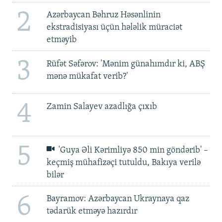
2
Azərbaycan Bəhruz Həsənlinin
ekstradisiyası üçün hələlik müraciət
etməyib
3
Rüfət Səfərov: 'Mənim günahımdır ki, ABŞ
mənə mükafat verib?'
4
Zamin Salayev azadlığa çıxıb
5
'Guya Əli Kərimliyə 850 min göndərib' –
keçmiş mühafizəçi tutuldu, Bakıya verilə
bilər
6
Bayramov: Azərbaycan Ukraynaya qaz
tədarük etməyə hazırdır