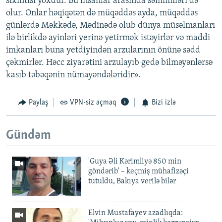
sıxıntısı yoxdur. Bu insanlar arasında səmimiləri də
olur. Onlar həqiqətən də müqəddəs ayda, müqəddəs
günlərdə Məkkədə, Mədinədə olub dünya müsəlmanları
ilə birlikdə ayinləri yerinə yetirmək istəyirlər və maddi
imkanları buna yetdiyindən arzularının önünə sədd
çəkmirlər. Həcc ziyarətini arzulayıb gedə bilməyənlərsə
kasıb təbəqənin nümayəndələridir».
Paylaş
VPN-siz açmaq
Bizi izlə
Gündəm
'Guya Əli Kərimliyə 850 min
göndərib' – keçmiş mühafizəçi
tutuldu, Bakıya verilə bilər
Elvin Mustafayev azadlıqda: