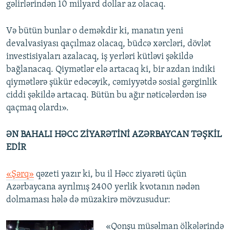
gəlirlərindən 10 milyard dollar az olacaq.
Və bütün bunlar o deməkdir ki, manatın yeni
devalvasiyası qaçılmaz olacaq, büdcə xərcləri, dövlət
investisiyaları azalacaq, iş yerləri kütləvi şəkildə
bağlanacaq. Qiymətlər elə artacaq ki, bir azdan indiki
qiymətlərə şükür edəcəyik, cəmiyyətdə sosial gərginlik
ciddi şəkildə artacaq. Bütün bu ağır nəticələrdən isə
qaçmaq olardı».
ƏN BAHALI HƏCC ZİYARƏTİNİ AZƏRBAYCAN TƏŞKİL
EDİR
«Şərq»
qəzeti yazır ki, bu il Həcc ziyarəti üçün
Azərbaycana ayrılmış 2400 yerlik kvotanın nədən
dolmaması hələ də müzakirə mövzusudur:
«Qonşu müsəlman ölkələrində