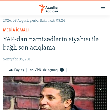
Keçid
linkləri
Əsas
2026, 08 Avqust, şənbə, Bakı vaxtı 08:24
məzmuna
GÜNDƏM
MEDIA ICMALI
qayıt
#İZAHLA
Əsas
YAP-dan namizədlərin siyahısı ilə
KORRUPSIOMETR
naviqasiyaya
bağlı son açıqlama
qayıt
#ƏSLINDƏ
Axtarışa
Sentyabr 05, 2015
FƏRQƏ BAX
keç
QANUNI DOĞRU
Paylaş
VPN-siz açmaq
ARAŞDIRMA
MULTIMEDIA
RADIO ARXIV
VIDEO
HAQQIMIZDA
FOTOQALEREYA
OXU ZALI