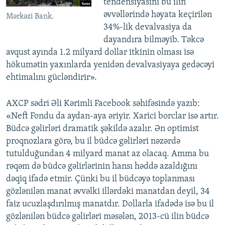
tendensiyasını bu ilin
əvvəllərində həyata keçirilən
Mərkəzi Bank.
34%-lik devalvasiya da
dayandıra bilməyib. Təkcə
avqust ayında 1.2 milyard dollar itkinin olması isə
hökumətin yaxınlarda yenidən devalvasiyaya gedəcəyi
ehtimalını gücləndirir».
AXCP sədri Əli Kərimli Facebook səhifəsində yazıb:
«Neft Fondu da aydan-aya əriyir. Xarici borclar isə artır.
Büdcə gəlirləri dramatik şəkildə azalır. Ən optimist
proqnozlara görə, bu il büdcə gəlirləri nəzərdə
tutulduğundan 4 milyard manat az olacaq. Amma bu
rəqəm də büdcə gəlirlərinin hansı həddə azaldığını
dəqiq ifadə etmir. Çünki bu il büdcəyə toplanması
gözlənilən manat əvvəlki illərdəki manatdan deyil, 34
faiz ucuzlaşdırılmış manatdır. Dollarla ifadədə isə bu il
gözlənilən büdcə gəlirləri məsələn, 2013-cü ilin büdcə