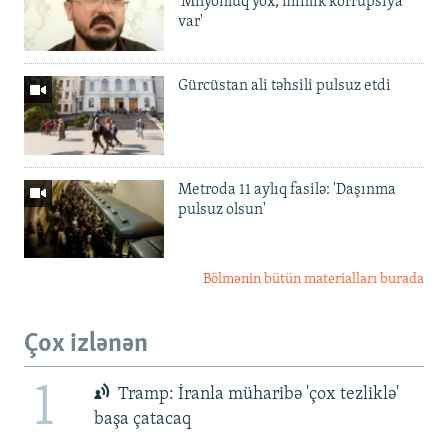
'Milyonluq yox, minlik korrupsiya
var'
Gürcüstan ali təhsili pulsuz etdi
Metroda 11 aylıq fasilə: 'Daşınma
pulsuz olsun'
Bölmənin bütün materialları burada
Çox izlənən
1
Tramp: İranla müharibə 'çox tezliklə'
başa çatacaq