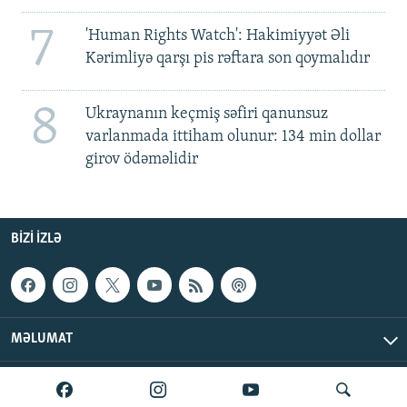
7
'Human Rights Watch': Hakimiyyət Əli
Kərimliyə qarşı pis rəftara son qoymalıdır
8
Ukraynanın keçmiş səfiri qanunsuz
varlanmada ittiham olunur: 134 min dollar
girov ödəməlidir
BIZI IZLƏ
MƏLUMAT
AzadlıqRadiosu © 2026 Inc. | Bütün hüquqlar qorunur