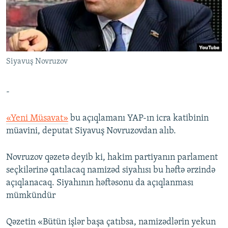
İNFOQRAFIKA
AZƏRBAYCAN ƏDƏBIYYATI KITABXANASI
MISSIYAMIZ
BIZI IZLƏ
KARIKATURA
İSLAM VƏ DEMOKRATIYA
PEŞƏ ETIKASI VƏ JURNALISTIKA STANDARTLARIMIZ
İZ - MƏDƏNIYYƏT PROQRAMI
MATERIALLARIMIZDAN ISTIFADƏ
Siyavuş Novruzov
AZADLIQRADIOSU MOBIL TELEFONUNUZDA
RFE/RL-in bütün saytları
BIZIMLƏ ƏLAQƏ
-
XƏBƏR BÜLLETENLƏRIMIZ
«Yeni Müsavat»
bu açıqlamanı YAP-ın icra katibinin
müavini, deputat Siyavuş Novruzovdan alıb.
Novruzov qəzetə deyib ki, hakim partiyanın parlament
seçkilərinə qatılacaq namizəd siyahısı bu həftə ərzində
açıqlanacaq. Siyahının həftəsonu da açıqlanması
mümkündür
Qəzetin «Bütün işlər başa çatıbsa, namizədlərin yekun