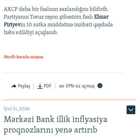
AXCP daha bir fəalının saxlandığını bildirib.
Partiyanın Tovuz rayon şöbəsinin fəalı
Elmar
Piriyev
in 10 sutka müddətinə inzibati qaydada
həbs edildiyi açıqlanıb.
Ətraflı burada oxuyun
Paylaş
PDF
VPN-siz açmaq
İyul 31, 2026
Mərkəzi Bank illik inflyasiya
proqnozlarını yenə artırıb