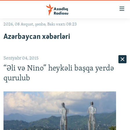
Keçid
linkləri
Əsas
2026, 08 Avqust, şənbə, Bakı vaxtı 08:23
məzmuna
GÜNDƏM
Azərbaycan xəbərləri
qayıt
#İZAHLA
Əsas
KORRUPSIOMETR
naviqasiyaya
Sentyabr 04, 2015
qayıt
#ƏSLINDƏ
Axtarışa
“Əli və Nino” heykəli başqa yerdə
FƏRQƏ BAX
keç
qurulub
QANUNI DOĞRU
ARAŞDIRMA
MULTIMEDIA
RADIO ARXIV
VIDEO
HAQQIMIZDA
FOTOQALEREYA
OXU ZALI