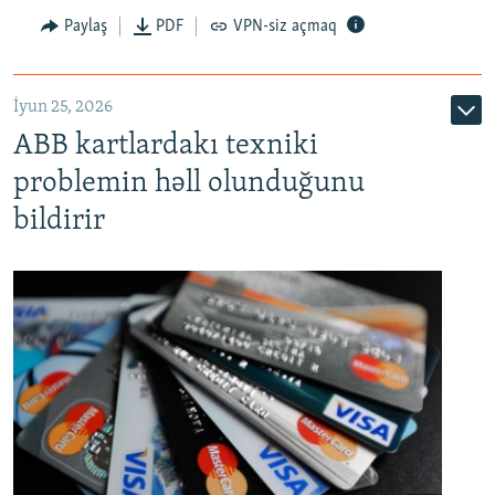
Auto
240p
360p
480p
Paylaş
PDF
VPN-siz açmaq
720p
1080p
İyun 25, 2026
ABB kartlardakı texniki
problemin həll olunduğunu
bildirir