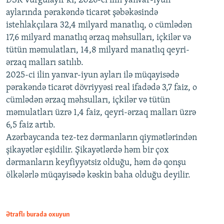
DSK vurğulayır ki, 2026-cı ilin yanvar-iyun
aylarında pərakəndə ticarət şəbəkəsində
istehlakçılara 32,4 milyard manatlıq, o cümlədən
17,6 milyard manatlıq ərzaq məhsulları, içkilər və
tütün məmulatları, 14,8 milyard manatlıq qeyri-
ərzaq malları satılıb.
2025-ci ilin yanvar-iyun ayları ilə müqayisədə
pərakəndə ticarət dövriyyəsi real ifadədə 3,7 faiz, o
cümlədən ərzaq məhsulları, içkilər və tütün
məmulatları üzrə 1,4 faiz, qeyri-ərzaq malları üzrə
6,5 faiz artıb.
Azərbaycanda tez-tez dərmanların qiymətlərindən
şikayətlər eşidilir. Şikayətlərdə həm bir çox
dərmanların keyfiyyətsiz olduğu, həm də qonşu
ölkələrlə müqayisədə kəskin baha olduğu deyilir.
Ətraflı burada oxuyun