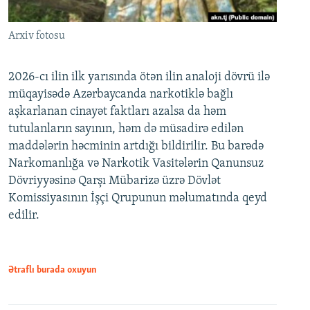
Arxiv fotosu
2026-cı ilin ilk yarısında ötən ilin analoji dövrü ilə
müqayisədə Azərbaycanda narkotiklə bağlı
aşkarlanan cinayət faktları azalsa da həm
tutulanların sayının, həm də müsadirə edilən
maddələrin həcminin artdığı bildirilir. Bu barədə
Narkomanlığa və Narkotik Vasitələrin Qanunsuz
Dövriyyəsinə Qarşı Mübarizə üzrə Dövlət
Komissiyasının İşçi Qrupunun məlumatında qeyd
edilir.
Ətraflı burada oxuyun