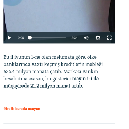
Auto
0:00
2:34
240p
Bu il iyunun 1-nə olan məlumata görə, ölkə
360p
banklarında vaxtı keçmiş kreditlərin məbləği
480p
635.4 milyon manata çatıb. Mərkəzi Bankın
720p
hesabatına əsasən, bu göstərici
mayın 1-i ilə
müqayisədə 21.2 milyon manat artıb.
1080p
Ətraflı burada oxuyun