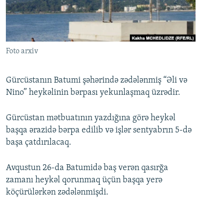
İNFOQRAFIKA
AZƏRBAYCAN ƏDƏBIYYATI KITABXANASI
MISSIYAMIZ
BIZI IZLƏ
KARIKATURA
İSLAM VƏ DEMOKRATIYA
PEŞƏ ETIKASI VƏ JURNALISTIKA STANDARTLARIMIZ
İZ - MƏDƏNIYYƏT PROQRAMI
MATERIALLARIMIZDAN ISTIFADƏ
Foto arxiv
AZADLIQRADIOSU MOBIL TELEFONUNUZDA
RFE/RL-in bütün saytları
BIZIMLƏ ƏLAQƏ
Gürcüstanın Batumi şəhərində zədələnmiş “Əli və
Nino” heykəlinin bərpası yekunlaşmaq üzrədir.
XƏBƏR BÜLLETENLƏRIMIZ
Gürcüstan mətbuatının yazdığına görə heykəl
başqa ərazidə bərpa edilib və işlər sentyabrın 5-də
başa çatdırılacaq.
Avqustun 26-da Batumidə baş verən qasırğa
zamanı heykəl qorunmaq üçün başqa yerə
köçürülərkən zədələnmişdi.