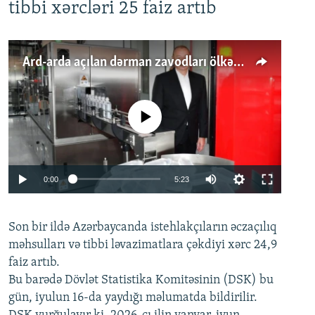
tibbi xərcləri 25 faiz artıb
Ard-arda açılan dərman zavodları ölkənin tələbatını ödəyirmi?
No media source currently available
Auto
0:00
5:23
240p
Son bir ildə Azərbaycanda istehlakçıların
360p
əczaçılıq
məhsulları və tibbi ləvazimatlara çəkdiyi xərc 24,9
480p
Auto
240p
360p
480p
faiz artıb.
720p
Bu barədə Dövlət Statistika Komitəsinin (DSK) bu
720p
1080p
gün, iyulun 16-da yaydığı məlumatda bildirilir.
1080p