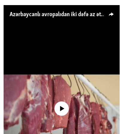
Azərbaycanlı avropalıdan iki dəfə az ət yeyir, amma... 'Qiymət artımı qaçılmazdır'
No media source currently available