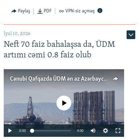
Paylaş
PDF
VPN-siz açmaq
İyul 10, 2026
Neft 70 faiz bahalaşsa da, ÜDM
artımı cəmi 0.8 faiz olub
Cənubi Qafqazda ÜDM ən az Azərbaycanda artır: Qonşuları niyə Bakını qabaqlaya bilir?
No media source currently available
Auto
0:00
4:00