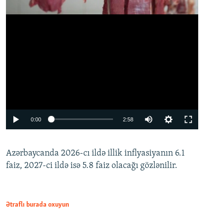
Auto
0:00
2:58
240p
Azərbaycanda 2026-cı ildə illik inflyasiyanın 6.1
360p
faiz, 2027-ci ildə isə 5.8 faiz olacağı gözlənilir.
480p
720p
1080p
Ətraflı burada oxuyun