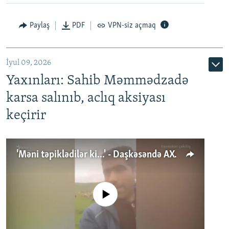
Paylaş
PDF
VPN-siz açmaq
İyul 09, 2026
Yaxınları: Sahib Məmmədzadə
karsa salınıb, aclıq aksiyası
keçirir
'Məni təpiklədilər ki...' - Daşkəsəndə AXCP fəalının yaxınları onun həbsinə etiraz edirlər
No media source currently available