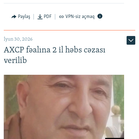
Paylaş
PDF
VPN-siz açmaq
İyun 30, 2026
AXCP fəalına 2 il həbs cəzası
verilib