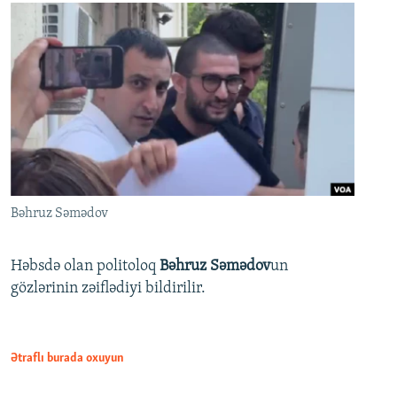
Bəhruz Səmədov
Həbsdə olan politoloq
Bəhruz Səmədov
un
gözlərinin zəiflədiyi bildirilir.
Ətraflı burada oxuyun