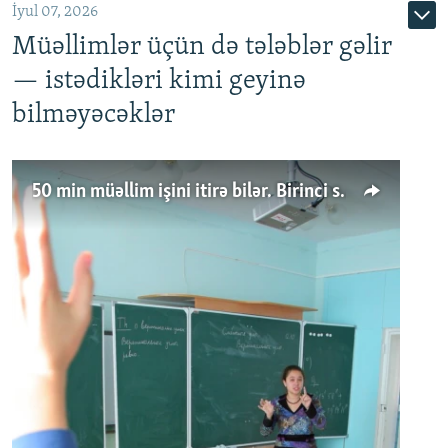
İyul 07, 2026
Müəllimlər üçün də tələblər gəlir
— istədikləri kimi geyinə
bilməyəcəklər
50 min müəllim işini itirə bilər. Birinci sinfə gedənlər azalır