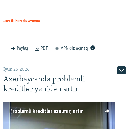
Ətraflı burada oxuyun
Auto
240p
360p
480p
Paylaş
PDF
VPN-siz açmaq
720p
1080p
İyun 26, 2026
Azərbaycanda problemli
kreditlər yenidən artır
Problemli kreditlər azalmır, artır