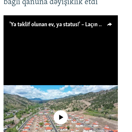
bağlı qanuna dəyişiklik etdi
'Ya təklif olunan ev, ya status!' – Laçın köçkünü: 'Laçından başqa heç hara!'
No media source currently available