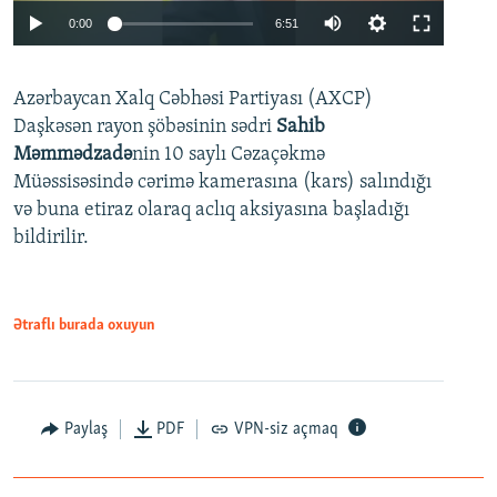
Auto
0:00
6:51
240p
Azərbaycan Xalq Cəbhəsi Partiyası (AXCP)
360p
Daşkəsən rayon şöbəsinin sədri
Sahib
480p
Auto
240p
360p
480p
Məmmədzadə
nin 10 saylı Cəzaçəkmə
720p
Müəssisəsində cərimə kamerasına (kars) salındığı
720p
1080p
və buna etiraz olaraq aclıq aksiyasına başladığı
1080p
bildirilir.
Ətraflı burada oxuyun
Paylaş
PDF
VPN-siz açmaq