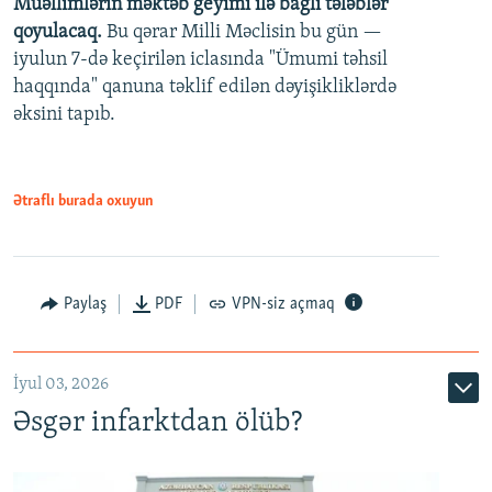
Müəllimlərin məktəb geyimi ilə bağlı tələblər
360p
qoyulacaq.
Bu qərar Milli Məclisin bu gün —
480p
iyulun 7-də keçirilən iclasında "Ümumi təhsil
720p
haqqında" qanuna təklif edilən dəyişikliklərdə
əksini tapıb.
1080p
Ətraflı burada oxuyun
Auto
240p
360p
480p
Paylaş
PDF
VPN-siz açmaq
720p
1080p
İyul 03, 2026
Əsgər infarktdan ölüb?