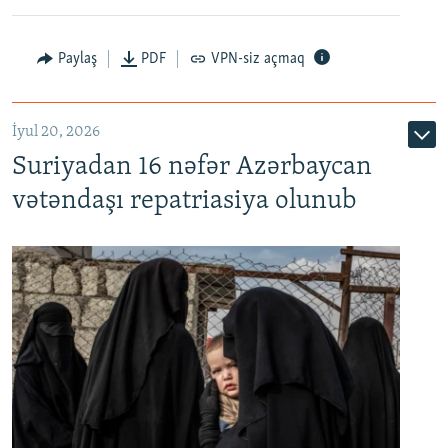
Paylaş
PDF
VPN-siz açmaq
İyul 20, 2026
Auto
240p
360p
480p
Suriyadan 16 nəfər Azərbaycan
720p
1080p
vətəndaşı repatriasiya olunub