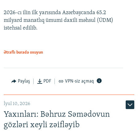
240p
2026-cı ilin ilk yarısında Azərbaycanda 65.2
360p
milyard manatlıq ümumi daxili məhsul (ÜDM)
480p
Auto
240p
360p
480p
istehsal edilib.
720p
720p
1080p
1080p
Ətraflı burada oxuyun
Paylaş
PDF
VPN-siz açmaq
İyul 10, 2026
Yaxınları: Bəhruz Səmədovun
gözləri xeyli zəifləyib