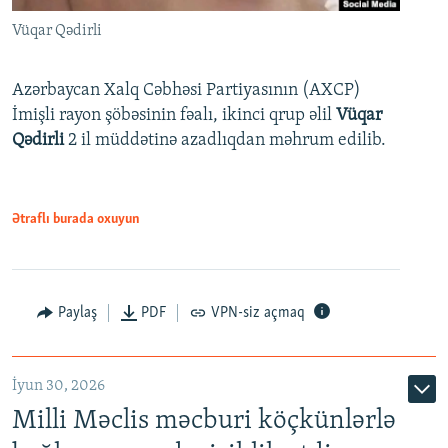
Vüqar Qədirli
Azərbaycan Xalq Cəbhəsi Partiyasının (AXCP)
İmişli rayon şöbəsinin fəalı, ikinci qrup əlil
Vüqar
Qədirli
2 il müddətinə azadlıqdan məhrum edilib.
Ətraflı burada oxuyun
Paylaş
PDF
VPN-siz açmaq
İyun 30, 2026
Milli Məclis məcburi köçkünlərlə