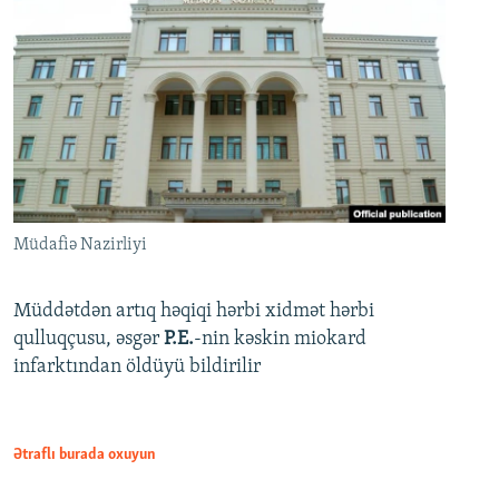
Müdafiə Nazirliyi
Müddətdən artıq həqiqi hərbi xidmət hərbi
qulluqçusu, əsgər
P.E.
-nin kəskin miokard
infarktından öldüyü bildirilir
Ətraflı burada oxuyun