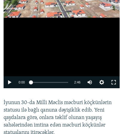
Auto
0:00
2:46
240p
İyunun 30-da Milli Məclis məcburi köçkünlərin
360p
statusu ilə bağlı qanuna dəyişiklik edib. Yeni
480p
qaydalara görə, onlara təklif olunan yaşayış
720p
sahələrindən imtina edən məcburi köçkünlər
statuslarını itirəcəklər.
1080p