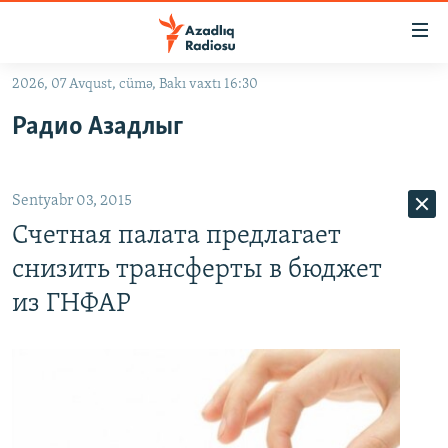
Keçid
linkləri
Əsas
2026, 07 Avqust, cümə, Bakı vaxtı 16:30
məzmuna
GÜNDƏM
Радио Азадлыг
qayıt
#İZAHLA
Əsas
KORRUPSIOMETR
naviqasiyaya
Sentyabr 03, 2015
qayıt
#ƏSLINDƏ
Axtarışa
Счетная палата предлагает
FƏRQƏ BAX
keç
снизить трансферты в бюджет
QANUNI DOĞRU
из ГНФАР
ARAŞDIRMA
MULTIMEDIA
RADIO ARXIV
VIDEO
HAQQIMIZDA
FOTOQALEREYA
OXU ZALI