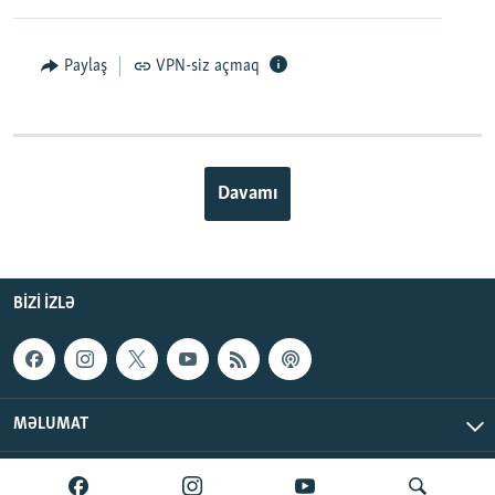
Paylaş
VPN-siz açmaq
Davamı
BIZI IZLƏ
MƏLUMAT
AzadlıqRadiosu © 2026 Inc. | Bütün hüquqlar qorunur