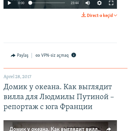
0:00
23:44
Direct-ə keçid
Paylaş
VPN-siz açmaq
Aprel 28, 2017
Домик у океана. Как выглядит
вилла для Людмилы Путиной –
репортаж с юга Франции
Домик у океана. Как выглядит вилла для Людмилы Путиной – репортаж с юга Франции