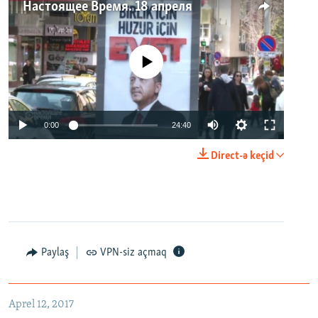
Настоящее Время. 18 апреля
No media source currently available
0:00
24:40
Direct-ə keçid
Paylaş
VPN-siz açmaq
Aprel 12, 2017