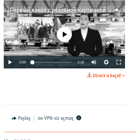
Первый канал с реальной картинкой
No media source currently available
0:00
2:18
Direct-ə keçid
Paylaş
VPN-siz açmaq