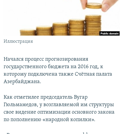
İNFOQRAFIKA
AZƏRBAYCAN ƏDƏBIYYATI KITABXANASI
MISSIYAMIZ
BIZI IZLƏ
KARIKATURA
İSLAM VƏ DEMOKRATIYA
PEŞƏ ETIKASI VƏ JURNALISTIKA STANDARTLARIMIZ
İZ - MƏDƏNIYYƏT PROQRAMI
MATERIALLARIMIZDAN ISTIFADƏ
AZADLIQRADIOSU MOBIL TELEFONUNUZDA
RFE/RL-in bütün saytları
Иллюстрация
BIZIMLƏ ƏLAQƏ
Начался процесс прогнозирования
XƏBƏR BÜLLETENLƏRIMIZ
государственного бюджета на 2016 год, к
которому подключена также Счётная палата
Азербайджана.
Как отметилее председатель Вугар
Гюльмамедов, у возглавляемой им структуры
свое видение оптимизации основного закона
по пополнению «народной копилки».