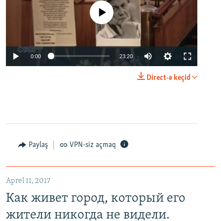
No media source currently available
0:00
23:20
Direct-ə keçid
Paylaş
VPN-siz açmaq
Aprel 11, 2017
Как живет город, который его
жители никогда не видели.