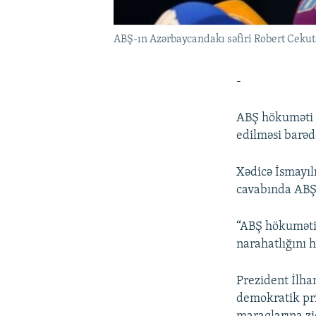
ABŞ-ın Azərbaycandakı səfiri Robert Cekut
-
ABŞ hökuməti j
edilməsi barəd
Xədicə İsmayı
cavabında ABŞ-
“ABŞ hökuməti 
narahatlığını h
Prezident İlha
demokratik pri