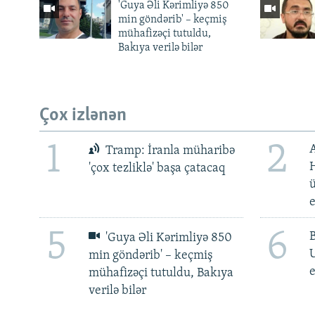
'Guya Əli Kərimliyə 850
min göndərib' – keçmiş
mühafizəçi tutuldu,
Bakıya verilə bilər
Çox izlənən
1
2
Tramp: İranla müharibə
H
'çox tezliklə' başa çatacaq
ü
5
6
'Guya Əli Kərimliyə 850
min göndərib' – keçmiş
e
mühafizəçi tutuldu, Bakıya
verilə bilər