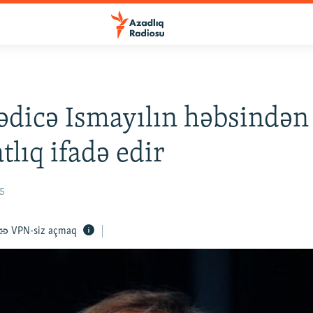
dicə Ismayılın həbsindən
tlıq ifadə edir
15
VPN-siz açmaq