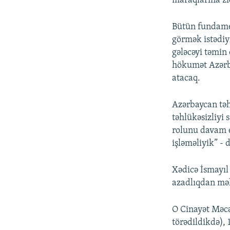
maraqlarına zi
Bütün fundamen
görmək istədiy
gələcəyi təmin
hökumət Azərba
atacaq.
Azərbaycan təh
təhlükəsizliyi
rolunu davam e
işləməliyik” - 
Xədicə İsmayıl 
azadlıqdan mə
O Cinayət Məcə
törədildikdə),