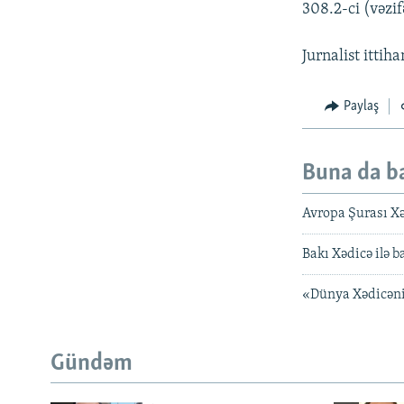
308.2-ci (vəzif
Jurnalist ittih
Paylaş
Buna da b
Avropa Şurası Xə
Bakı Xədicə ilə b
«Dünya Xədicən
Gündəm