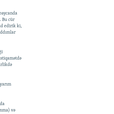
rbaycanda
. Bu cür
 edirik ki,
addımlar
ji
 istiqamətdə
rlikdə
 yarım
rda
ınma) və