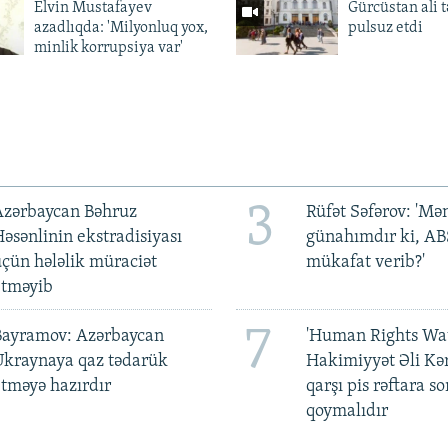
Elvin Mustafayev
Gürcüstan ali t
azadlıqda: 'Milyonluq yox,
pulsuz etdi
minlik korrupsiya var'
3
Azərbaycan Bəhruz
Rüfət Səfərov: 'M
əsənlinin ekstradisiyası
günahımdır ki, A
çün hələlik müraciət
mükafat verib?'
etməyib
7
Bayramov: Azərbaycan
'Human Rights Wat
Ukraynaya qaz tədarük
Hakimiyyət Əli Kə
tməyə hazırdır
qarşı pis rəftara so
qoymalıdır