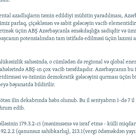
ddir.
tal azadlıqların təmin edildiyi mühitin yaradılması, Azə
imiz parlaq, çiçəklənən və sabit gələcəyin vacib elementidir
 etmək üçün ABŞ Azərbaycanla əməkdaşlığa sadiqdir və ümid
ycanın potensialından tam istifadə edilməsi üçün lazımi 
lükəsizlik sahəsində, o cümlədən də regional və qlobal ener
 sahələrində ABŞ-ın çox vacib tərəfdaşıdır. Azərbaycanın bu
tdirməsi və özünün demokratik gələcəyini qurması üçün bi
deyə bəyanatda bildirilir.
ötən ilin dekabrında həbs olunub. Bu il sentyabrın 1-də 7 il
hrum edib.
lləsinin 179.3.2-ci (mənimsəmə və israf etmə - külli miqda
 192.2.2 (qanunsuz sahibkarlıq), 213.1(vergi ödəməkdən yay