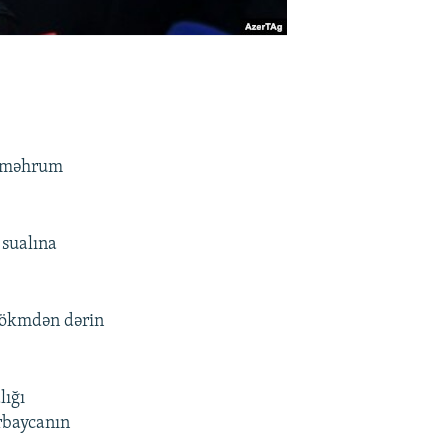
n məhrum
 sualına
hökmdən dərin
lığı
rbaycanın