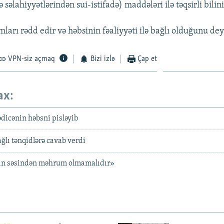
ə səlahiyyətlərindən sui-istifadə) maddələri ilə təqsirli bilini
amları rədd edir və həbsinin fəaliyyəti ilə bağlı olduğunu dey
VPN-siz açmaq
Bizi izlə
Çap et
ax:
dicənin həbsni pisləyib
ağlı tənqidlərə cavab verdi
in səsindən məhrum olmamalıdır»