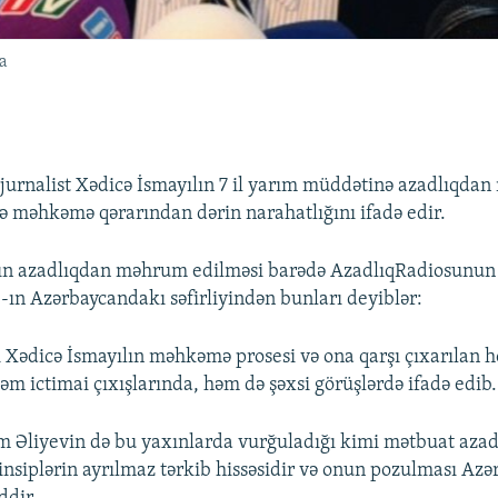
a
urnalist Xədicə İsmayılın 7 il yarım müddətinə azadlıqda
ə məhkəmə qərarından dərin narahatlığını ifadə edir.
lın azadlıqdan məhrum edilməsi barədə AzadlıqRadiosunun
ın Azərbaycandakı səfirliyindən bunları deyiblər:
Xədicə İsmayılın məhkəmə prosesi və ona qarşı çıxarılan 
əm ictimai çıxışlarında, həm də şəxsi görüşlərdə ifadə edib.
m Əliyevin də bu yaxınlarda vurğuladığı kimi mətbuat azad
nsiplərin ayrılmaz tərkib hissəsidir və onun pozulması Azə