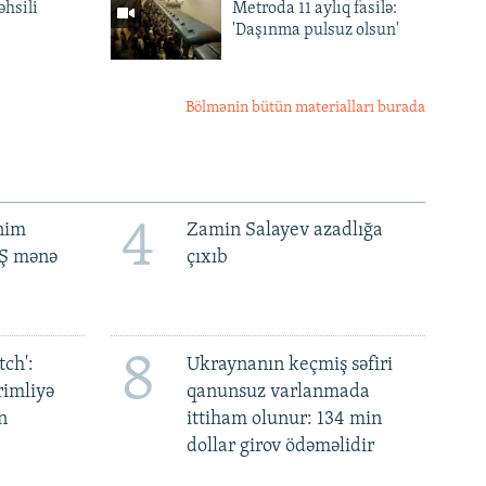
əhsili
Metroda 11 aylıq fasilə:
'Daşınma pulsuz olsun'
Bölmənin bütün materialları burada
4
ənim
Zamin Salayev azadlığa
BŞ mənə
çıxıb
8
ch':
Ukraynanın keçmiş səfiri
rimliyə
qanunsuz varlanmada
n
ittiham olunur: 134 min
dollar girov ödəməlidir