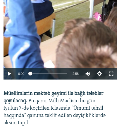
Auto
0:00
2:58
240p
Müəllimlərin məktəb geyimi ilə bağlı tələblər
360p
qoyulacaq.
Bu qərar Milli Məclisin bu gün —
480p
iyulun 7-də keçirilən iclasında "Ümumi təhsil
720p
haqqında" qanuna təklif edilən dəyişikliklərdə
əksini tapıb.
1080p