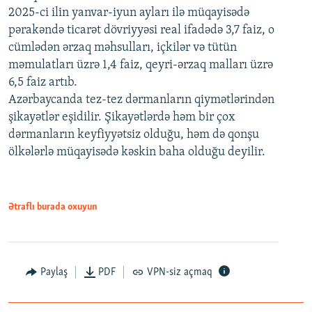
2025-ci ilin yanvar-iyun ayları ilə müqayisədə
pərakəndə ticarət dövriyyəsi real ifadədə 3,7 faiz, o
cümlədən ərzaq məhsulları, içkilər və tütün
məmulatları üzrə 1,4 faiz, qeyri-ərzaq malları üzrə
6,5 faiz artıb.
Azərbaycanda tez-tez dərmanların qiymətlərindən
şikayətlər eşidilir. Şikayətlərdə həm bir çox
dərmanların keyfiyyətsiz olduğu, həm də qonşu
ölkələrlə müqayisədə kəskin baha olduğu deyilir.
Ətraflı burada oxuyun
Paylaş
PDF
VPN-siz açmaq