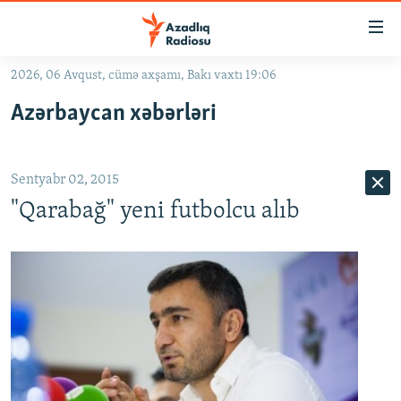
Keçid
linkləri
Əsas
2026, 06 Avqust, cümə axşamı, Bakı vaxtı 19:06
məzmuna
GÜNDƏM
Azərbaycan xəbərləri
qayıt
#İZAHLA
Əsas
KORRUPSIOMETR
naviqasiyaya
Sentyabr 02, 2015
qayıt
#ƏSLINDƏ
Axtarışa
"Qarabağ" yeni futbolcu alıb
FƏRQƏ BAX
keç
QANUNI DOĞRU
ARAŞDIRMA
MULTIMEDIA
RADIO ARXIV
VIDEO
HAQQIMIZDA
FOTOQALEREYA
OXU ZALI