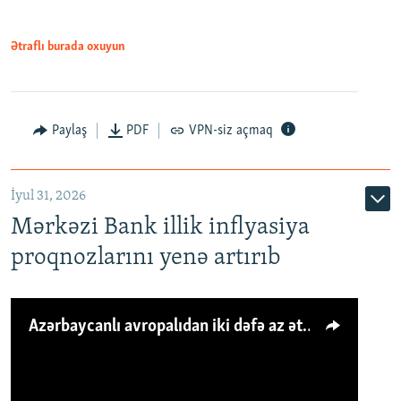
Ətraflı burada oxuyun
Paylaş
PDF
VPN-siz açmaq
İyul 31, 2026
Mərkəzi Bank illik inflyasiya
proqnozlarını yenə artırıb
Azərbaycanlı avropalıdan iki dəfə az ət yeyir, amma... 'Qiymət artımı qaçılmazdır'