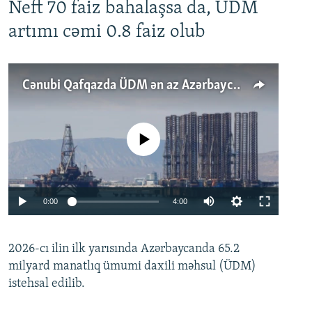
Neft 70 faiz bahalaşsa da, ÜDM
artımı cəmi 0.8 faiz olub
Cənubi Qafqazda ÜDM ən az Azərbaycanda artır: Qonşuları niyə Bakını qabaqlaya bilir?
No media source currently available
Auto
0:00
4:00
240p
2026-cı ilin ilk yarısında Azərbaycanda 65.2
360p
milyard manatlıq ümumi daxili məhsul (ÜDM)
480p
Auto
240p
360p
480p
istehsal edilib.
720p
720p
1080p