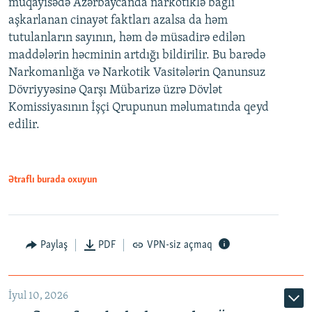
müqayisədə Azərbaycanda narkotiklə bağlı
aşkarlanan cinayət faktları azalsa da həm
tutulanların sayının, həm də müsadirə edilən
maddələrin həcminin artdığı bildirilir. Bu barədə
Narkomanlığa və Narkotik Vasitələrin Qanunsuz
Dövriyyəsinə Qarşı Mübarizə üzrə Dövlət
Komissiyasının İşçi Qrupunun məlumatında qeyd
edilir.
Ətraflı burada oxuyun
Paylaş
PDF
VPN-siz açmaq
İyul 10, 2026