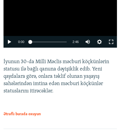
Auto
0:00
2:46
240p
İyunun 30-da Milli Məclis məcburi köçkünlərin
360p
statusu ilə bağlı qanuna dəyişiklik edib. Yeni
480p
qaydalara görə, onlara təklif olunan yaşayış
720p
sahələrindən imtina edən məcburi köçkünlər
statuslarını itirəcəklər.
1080p
Ətraflı burada oxuyun