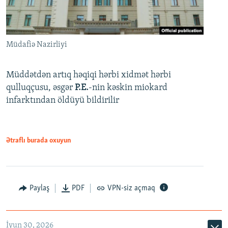
Müdafiə Nazirliyi
Müddətdən artıq həqiqi hərbi xidmət hərbi
qulluqçusu, əsgər
P.E.
-nin kəskin miokard
infarktından öldüyü bildirilir
Ətraflı burada oxuyun
Paylaş
PDF
VPN-siz açmaq
İyun 30, 2026