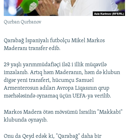
İNFOQRAFIKA
AZƏRBAYCAN ƏDƏBIYYATI KITABXANASI
MISSIYAMIZ
BIZI IZLƏ
KARIKATURA
İSLAM VƏ DEMOKRATIYA
PEŞƏ ETIKASI VƏ JURNALISTIKA STANDARTLARIMIZ
Qurban Qurbanov
İZ - MƏDƏNIYYƏT PROQRAMI
MATERIALLARIMIZDAN ISTIFADƏ
AZADLIQRADIOSU MOBIL TELEFONUNUZDA
RFE/RL-in bütün saytları
Qarabağ İspaniyalı futbolçu Mikel Markos
Maderanı transfer edib.
BIZIMLƏ ƏLAQƏ
XƏBƏR BÜLLETENLƏRIMIZ
29 yaşlı yarımmüdafiəçi ilə2 i illik müqavilə
imzalanıb. Artıq həm Maderanın, həm də klubun
digər yeni transferi, hücumçu Samuel
Armenterosun adıları Avropa Liqasının qrup
mərhələsində oynamaq üçün UEFA-ya verilib.
Markos Madera ötən mövsümü İsrailin "Makkabi"
klubunda oynayıb.
Onu da Qeyd edək ki, "Qarabağ" daha bir