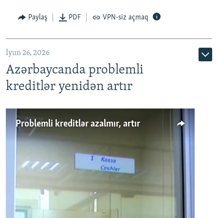
Auto
240p
360p
480p
Paylaş
PDF
VPN-siz açmaq
720p
1080p
İyun 26, 2026
Azərbaycanda problemli
kreditlər yenidən artır
Problemli kreditlər azalmır, artır