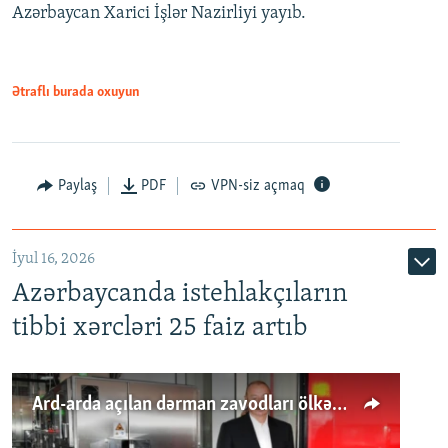
Azərbaycan Xarici İşlər Nazirliyi yayıb.
Ətraflı burada oxuyun
Paylaş
PDF
VPN-siz açmaq
İyul 16, 2026
Azərbaycanda istehlakçıların
tibbi xərcləri 25 faiz artıb
Ard-arda açılan dərman zavodları ölkənin tələbatını ödəyirmi?