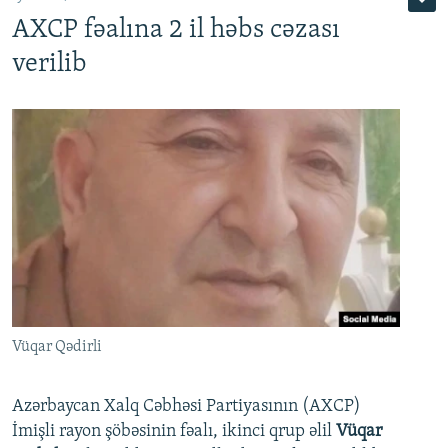
AXCP fəalına 2 il həbs cəzası
verilib
Vüqar Qədirli
Azərbaycan Xalq Cəbhəsi Partiyasının (AXCP)
İmişli rayon şöbəsinin fəalı, ikinci qrup əlil
Vüqar