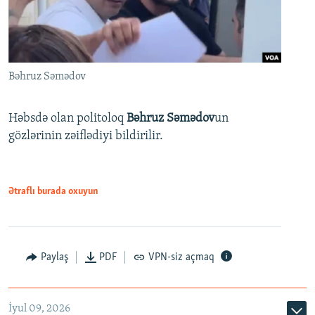
Bəhruz Səmədov
Həbsdə olan politoloq
Bəhruz Səmədov
un
gözlərinin zəiflədiyi bildirilir.
Ətraflı burada oxuyun
Paylaş
PDF
VPN-siz açmaq
İyul 09, 2026