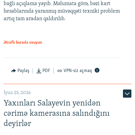
bağlı açıqlama yayıb. Məlumata görə, bəzi kart
hesablarında yaranmış müvəqqəti texniki problem
artıq tam aradan qaldırılıb.
Ətraflı burada oxuyun
Paylaş
PDF
VPN-siz açmaq
İyun 25, 2026
Yaxınları Salayevin yenidən
cərimə kamerasına salındığını
deyirlər