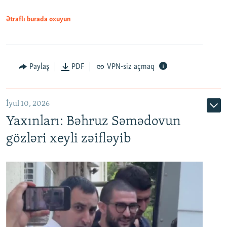
1080p
Ətraflı burada oxuyun
Paylaş
PDF
VPN-siz açmaq
İyul 10, 2026
Yaxınları: Bəhruz Səmədovun
gözləri xeyli zəifləyib