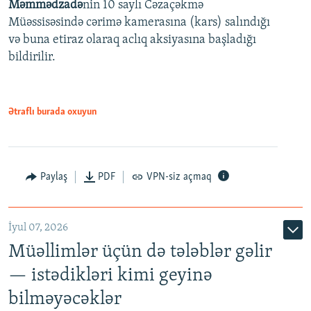
Məmmədzadə
nin 10 saylı Cəzaçəkmə
720p
Müəssisəsində cərimə kamerasına (kars) salındığı
720p
1080p
və buna etiraz olaraq aclıq aksiyasına başladığı
1080p
bildirilir.
Ətraflı burada oxuyun
Paylaş
PDF
VPN-siz açmaq
İyul 07, 2026
Müəllimlər üçün də tələblər gəlir
— istədikləri kimi geyinə
bilməyəcəklər