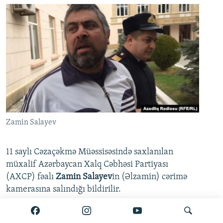
Zamin Salayev
11 saylı Cəzaçəkmə Müəssisəsində saxlanılan
müxalif Azərbaycan Xalq Cəbhəsi Partiyası
(AXCP) fəalı
Zamin Salayev
in (Əlzamin) cərimə
kamerasına salındığı bildirilir.