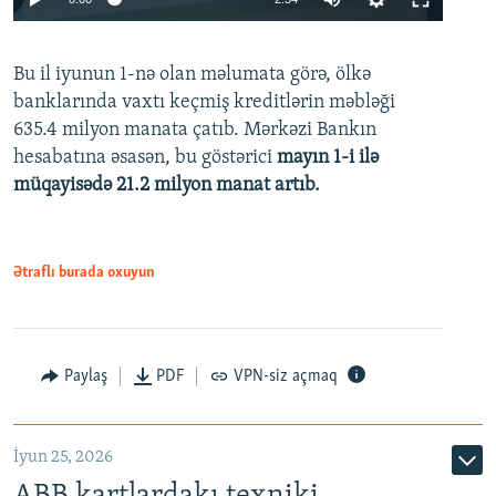
240p
Bu il iyunun 1-nə olan məlumata görə, ölkə
360p
banklarında vaxtı keçmiş kreditlərin məbləği
480p
635.4 milyon manata çatıb. Mərkəzi Bankın
720p
hesabatına əsasən, bu göstərici
mayın 1-i ilə
müqayisədə 21.2 milyon manat artıb.
1080p
Ətraflı burada oxuyun
Auto
240p
360p
480p
Paylaş
PDF
VPN-siz açmaq
720p
1080p
İyun 25, 2026