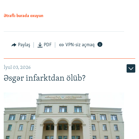
Ətraflı burada oxuyun
Auto
240p
360p
480p
Paylaş
PDF
VPN-siz açmaq
720p
1080p
İyul 03, 2026
Əsgər infarktdan ölüb?