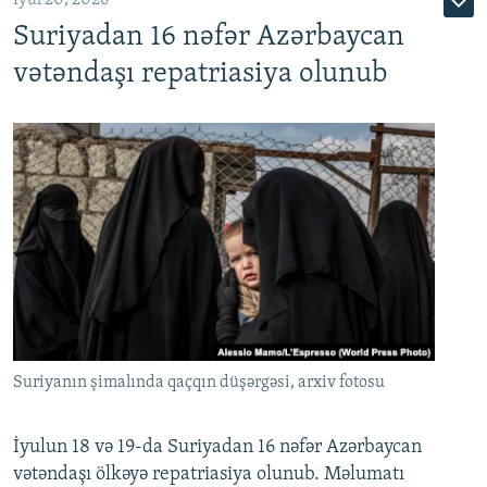
Suriyadan 16 nəfər Azərbaycan
720p
1080p
vətəndaşı repatriasiya olunub
Suriyanın şimalında qaçqın düşərgəsi, arxiv fotosu
İyulun 18 və 19-da Suriyadan 16 nəfər Azərbaycan
vətəndaşı ölkəyə repatriasiya olunub. Məlumatı