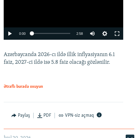
Auto
0:00
2:58
240p
Azərbaycanda 2026-cı ildə illik inflyasiyanın 6.1
360p
faiz, 2027-ci ildə isə 5.8 faiz olacağı gözlənilir.
480p
720p
1080p
Ətraflı burada oxuyun
Paylaş
PDF
VPN-siz açmaq
İyul 20, 2026
Auto
240p
360p
480p