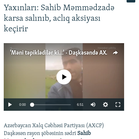
Yaxınları: Sahib Məmmədzadə
karsa salınıb, aclıq aksiyası
keçirir
'Məni təpiklədilər ki...' - Daşkəsəndə AXCP fəalının yaxınları onun həbsinə etiraz edirlər
No media source currently available
Auto
0:00
6:51
240p
Azərbaycan Xalq Cəbhəsi Partiyası (AXCP)
360p
Daşkəsən rayon şöbəsinin sədri
Sahib
480p
Auto
240p
360p
480p