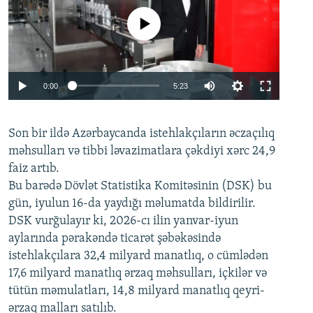
No media source currently available
Auto
0:00
5:23
240p
Son bir ildə Azərbaycanda istehlakçıların
360p
əczaçılıq
məhsulları və tibbi ləvazimatlara çəkdiyi xərc 24,9
480p
Auto
240p
360p
480p
faiz artıb.
720p
Bu barədə Dövlət Statistika Komitəsinin (DSK) bu
720p
1080p
gün, iyulun 16-da yaydığı məlumatda bildirilir.
1080p
DSK vurğulayır ki, 2026-cı ilin yanvar-iyun
aylarında pərakəndə ticarət şəbəkəsində
istehlakçılara 32,4 milyard manatlıq, o cümlədən
17,6 milyard manatlıq ərzaq məhsulları, içkilər və
tütün məmulatları, 14,8 milyard manatlıq qeyri-
ərzaq malları satılıb.