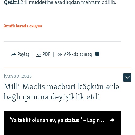
Qədirli
2 il müddətinə azadlıqdan məhrum edilib.
Ətraflı burada oxuyun
Paylaş
PDF
VPN-siz açmaq
İyun 30, 2026
Milli Məclis məcburi köçkünlərlə
bağlı qanuna dəyişiklik etdi
'Ya təklif olunan ev, ya status!' – Laçın köçkünü: 'Laçından başqa heç hara!'