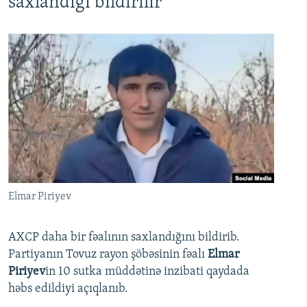
saxlandığı bildirilir
Elmar Piriyev
AXCP daha bir fəalının saxlandığını bildirib.
Partiyanın Tovuz rayon şöbəsinin fəalı
Elmar
Piriyev
in 10 sutka müddətinə inzibati qaydada
həbs edildiyi açıqlanıb.