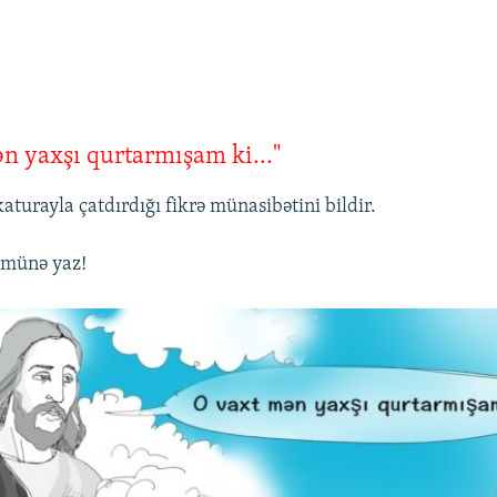
n yaxşı qurtarmışam ki..."
aturayla çatdırdığı fikrə münasibətini bildir.
ümünə yaz!