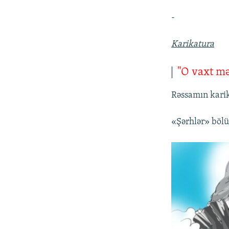
-
Karikatura
"O vaxt mə
Rəssamın karik
«Şərhlər» böl