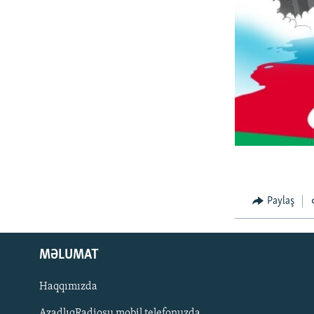
Paylaş
MƏLUMAT
Haqqımızda
AzadlıqRadiosu mobil telefonuzda