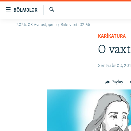
Keçid
BÖLMƏLƏR
linkləri
Axtar
Əsas
2026, 08 Avqust, şənbə, Bakı vaxtı 02:55
GÜNDƏM
məzmuna
KARIKATURA
#İZAHLA
qayıt
Əsas
O vaxt
KORRUPSIOMETR
naviqasiyaya
#ƏSLINDƏ
qayıt
Sentyabr 02, 20
Axtarışa
FƏRQƏ BAX
keç
QANUNI DOĞRU
Paylaş
ARAŞDIRMA
MULTIMEDIA
RADIO ARXIV
VIDEO
HAQQIMIZDA
FOTOQALEREYA
OXU ZALI