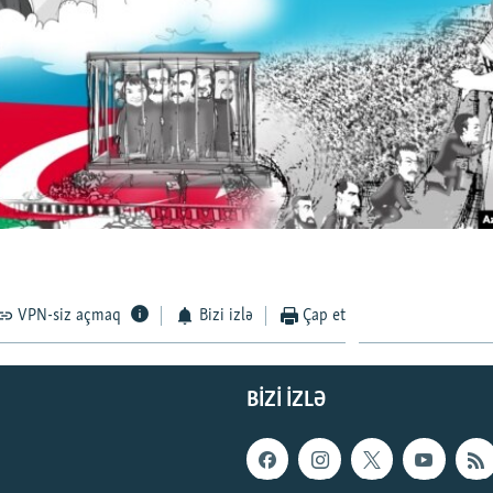
VPN-siz açmaq
Bizi izlə
Çap et
BIZI IZLƏ