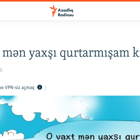
 mən yaxşı qurtarmışam ki
15
VPN-siz açmaq