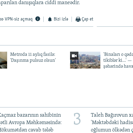
aparılan danışıqlara ciddi maneədir.
VPN-siz açmaq
Bizi izlə
Çap et
Metroda 11 aylıq fasilə:
'Binaları o qədə
'Daşınma pulsuz olsun'
tikiblər ki...' 
şəhərində hav
3
açmaz bazarının sahibinin
Taleh Bağırovun x
qətli Avropa Məhkəməsində:
'Məktəbdəki hadis
Hökumətdən cavab tələb
oğlumun ölkədən ç