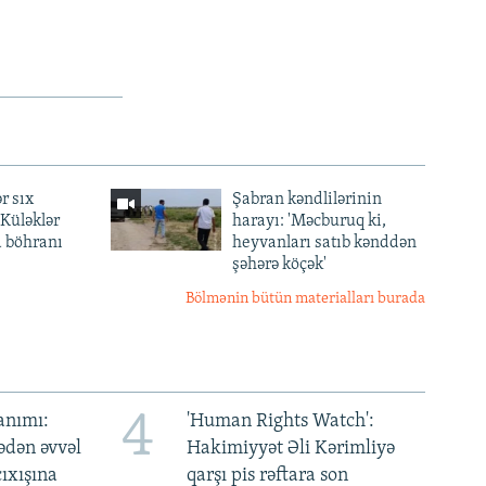
r sıx
Şabran kəndlilərinin
— Küləklər
harayı: 'Məcburuq ki,
a böhranı
heyvanları satıb kənddən
şəhərə köçək'
Bölmənin bütün materialları burada
4
anımı:
'Human Rights Watch':
ədən əvvəl
Hakimiyyət Əli Kərimliyə
ıxışına
qarşı pis rəftara son