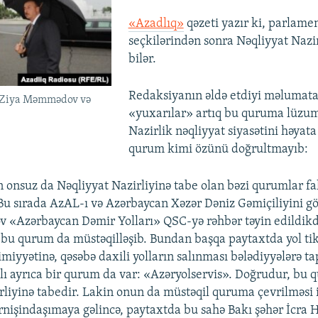
«Azadlıq»
qəzeti yazır ki, parlame
seçkilərindən sonra Nəqliyyat Nazir
bilər.
Redaksiyanın əldə etdiyi məlumata
i Ziya Məmmədov və
«yuxarılar» artıq bu quruma lüzu
Nazirlik nəqliyyat siyasətini həyata
qurum kimi özünü doğrultmayıb:
n onsuz da Nəqliyyat Nazirliyinə tabe olan bəzi qurumlar fa
 Bu sırada AzAL-ı və Azərbaycan Xəzər Dəniz Gəmiçiliyini g
 «Azərbaycan Dəmir Yolları» QSC-yə rəhbər təyin edildik
 bu qurum da müstəqilləşib. Bundan başqa paytaxtda yol tik
miyyətinə, qəsəbə daxili yolların salınması bələdiyyələrə tap
ağlı ayrıca bir qurum da var: «Azəryolservis». Doğrudur, bu
rliyinə tabedir. Lakin onun da müstəqil quruma çevrilməsi i
ərnişindaşımaya gəlincə, paytaxtda bu sahə Bakı şəhər İcra