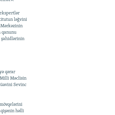
ekspertlər
itutun ləğvini
q Mərkəzinin
ən qanunu
 şahidlərinin
yə qərar
Milli Məclisin
müavini Sevinc
 mövqelərini
qişənin həlli