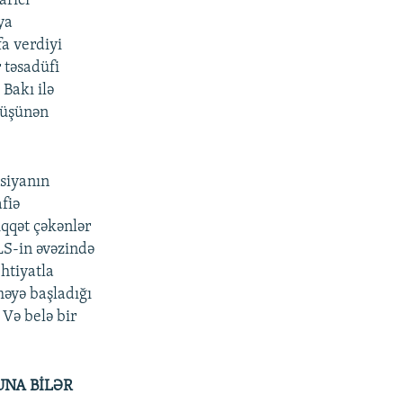
arıcı
ya
a verdiyi
 təsadüfi
 Bakı ilə
düşünən
usiyanın
fiə
qqət çəkənlər
RLS-in əvəzində
htiyatla
əyə başladığı
 Və belə bir
UNA BİLƏR