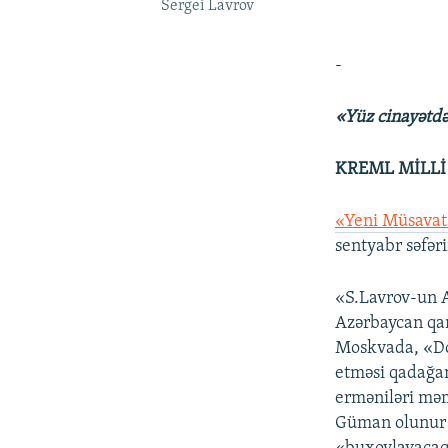
Sergei Lavrov
-
«Yüz cinayətdə
KREML MİLLİ
«Yeni Müsava
sentyabr səfəri
«S.Lavrov-un A
Azərbaycan qan
Moskvada, «Do
etməsi qadağan
erməniləri məm
Güman olunur 