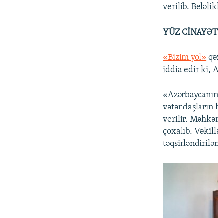
verilib. Beləli
YÜZ CİNAYƏT
«Bizim yol»
qəz
iddia edir ki,
«Azərbaycanın 
vətəndaşların h
verilir. Məhkəm
çoxalıb. Vəkil
təqsirləndirilə