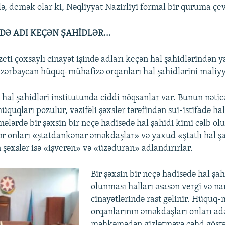
klə, demək olar ki, Nəqliyyat Nazirliyi formal bir quruma çev
DƏ ADI KEÇƏN ŞAHİDLƏR...
eti çoxsaylı cinayət işində adları keçən hal şahidlərindən y
 Azərbaycan hüquq-mühafizə orqanları hal şahidlərini maliyy
hal şahidləri institutunda ciddi nöqsanlar var. Bunun nətic
üquqları pozulur, vəzifəli şəxslər tərəfindən sui-istifadə hal
ələrdə bir şəxsin bir neçə hadisədə hal şahidi kimi cəlb ol
lər onları «ştatdankənar əməkdaşlar» və yaxud «ştatlı hal şa
n şəxslər isə «işverən» və «üzəduran» adlandırırlar.
Bir şəxsin bir neçə hadisədə hal şah
olunması halları əsasən vergi və na
cinayətlərində rast gəlinir. Hüquq
orqanlarının əməkdaşları onları ad
məhkəmədən gizlətməyə cəhd göstər