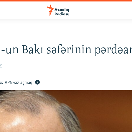
-un Bakı səfərinin pərdəa
15
VPN-siz açmaq