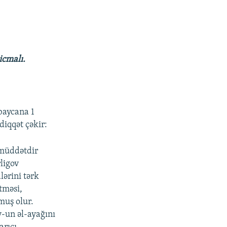
icmalı.
baycana 1
diqqət çəkir:
 müddətdir
ligov
ərini tərk
tməsi,
muş olur.
-un əl-ayağını