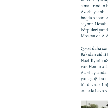
«buxovlayacaq»
simalarından b
Azərbaycanlıla
haqda xəbərlər 
saymır. Hesab e
körpüləri yand
Moskva da A.Ab
Qəzet daha sonr
Bakıdan ciddi 
Nazirliyinin «
var. Həmin xəbə
Azərbaycanda y
yanaşdığı bu 
bir dövrdə tira
ərəfədə Lavrov 