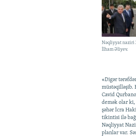
Nəqliyyat nazir
İlham Əliyev.
«Digər tərəfdə
müstəqilləşib.
Cavid Qurbanov
demək olar ki,
şəhər İcra Haki
tikintisi ilə b
Nəqliyyat Nazi
planlar var. S