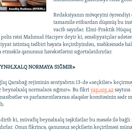
Redaksiyanın mövqeyini öyrəndiyi 
tamamilə etibardan düşmüş bu inst
vacib sayırlar. Elmi-Praktik Hüqu
q polis rəisi Mahmud Hacıyev deyir ki, əməliyyatçılar adət
yyat istintaq tədbiri həyata keçirdiyindən, məhkəmədə hal
n etməklə qanunsuz hərəkətlərini sığortalatdırırlar.
EYNƏLXALQ NORMAYA SIĞMIR»
lıq Qarabağ rejiminin sentyabrın 13-də «seçkilər» keçirmə
r beynəlxalq normalara sığmır». Bu fikri
yap.org.az
saytına 
asibətlər və parlamentlərarası əlaqələr komitəsinin sədr 
ib.
ldirib ki, müvafiq beynəlxalq təşkilatlar bu məsələ ilə bağlı
dırlar. Onun fikrincə, qanunsuz seçkilərin keçirilməsi müna