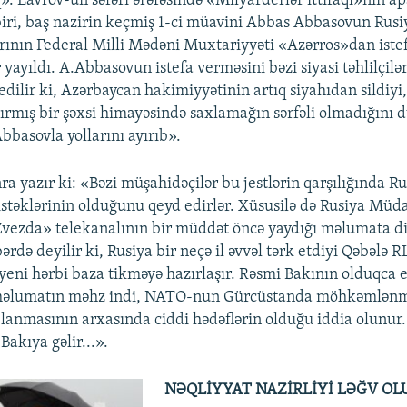
. Lavrov-un səfəri ərəfəsində «Milyarderlər ittifaqı»nın ap
iri, baş nazirin keçmiş 1-ci müavini Abbas Abbasovun Rusi
rının Federal Milli Mədəni Muxtariyyəti «Azərros»dan istef
yayıldı. A.Abbasovun istefa verməsini bəzi siyasi təhlilçilər
dilir ki, Azərbaycan hakimiyyətinin artıq siyahıdan sildiyi,
ırmış bir şəxsi himayəsində saxlamağın sərfəli olmadığını 
basovla yollarını ayırıb».
a yazır ki: «Bəzi müşahidəçilər bu jestlərin qarşılığında R
istəklərinin olduğunu qeyd edirlər. Xüsusilə də Rusiya Müda
Zvezda» telekanalının bir müddət öncə yaydığı məlumata di
rdə deyilir ki, Rusiya bir neçə il əvvəl tərk etdiyi Qəbələ 
eni hərbi baza tikməyə hazırlaşır. Rəsmi Bakının olduqca e
məlumatın məhz indi, NATO-nun Gürcüstanda möhkəmlənm
jlanmasının arxasında ciddi hədəflərin olduğu iddia olunur.
Bakıya gəlir...».
NƏQLİYYAT NAZİRLİYİ LƏĞV OL