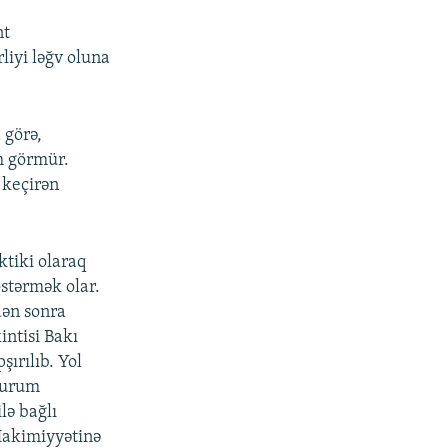
nt
liyi ləğv oluna
 görə,
m görmür.
 keçirən
ktiki olaraq
östərmək olar.
dən sonra
intisi Bakı
şırılıb. Yol
 qurum
lə bağlı
 Hakimiyyətinə