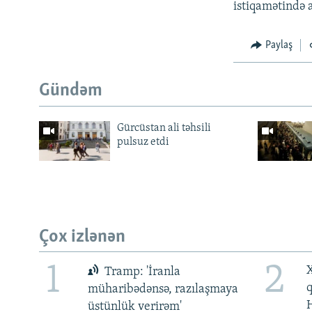
istiqamətində 
Paylaş
Gündəm
Gürcüstan ali təhsili
pulsuz etdi
Çox izlənən
1
2
X
Tramp: 'İranla
müharibədənsə, razılaşmaya
üstünlük verirəm'