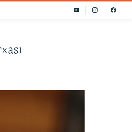
rxası