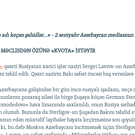
 adı keçən şahidlər…» - 2 sentyabr Azərbaycan mediasının 
 MƏCLİSDƏN ÖZÜNƏ «KVOTA» İSTƏYİR
t»
qəzeti Rusiyanın xarici işlər naziri Sergei Lavrov-un Azər
ni təhlil edib. Qəzet nazirin Bakı səfəri öncəsi baş verənlərə 
zərbaycana gəlişindən bir gün öncə rusiyalı işadamı, neçə
unlarını pozaraq ailəsi ilə birgə Şuşaya köçən German Ster
modedovo» hava limanında saxlanılıb, onun Rusiya sərhədl
 olunub. Bununla da Sterligov-un Şuşadan Bakını təhdid e
nun edən müxtəlif layihələr həyata keçirməsinə son qoyul
ki, bu dəfə Moskva Azərbaycanı incitməmək üçün Sterligov