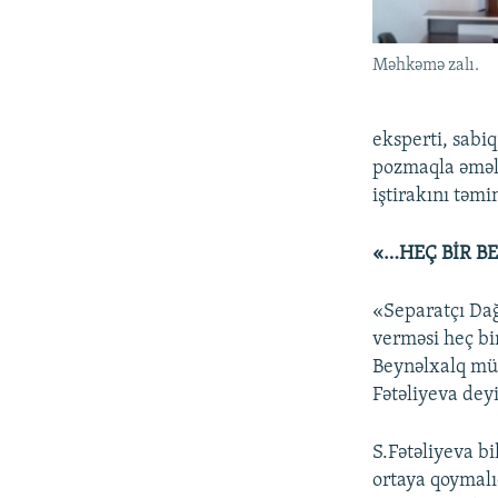
Məhkəmə zalı.
eksperti, sabi
pozmaqla əməli
iştirakını təmi
«…HEÇ BİR B
«Separatçı Dağ
verməsi heç bi
Beynəlxalq mün
Fətəliyeva dey
S.Fətəliyeva bi
ortaya qoymalı