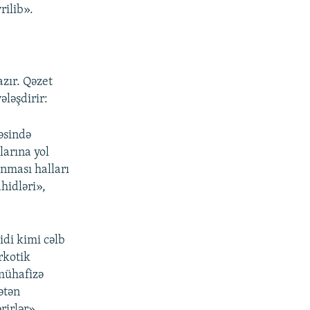
rilib».
azır. Qəzet
ələşdirir:
əsində
larına yol
unması halları
hidləri»,
idi kimi cəlb
rkotik
-mühafizə
ətən
irlər».