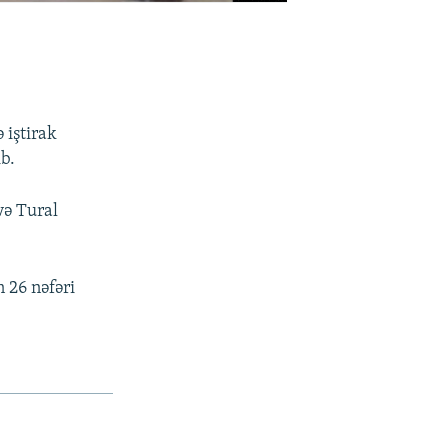
 iştirak
b.
və Tural
n 26 nəfəri