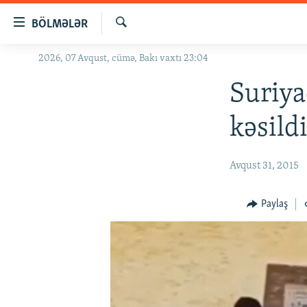
Keçid
BÖLMƏLƏR
linkləri
Axtar
Əsas
2026, 07 Avqust, cümə, Bakı vaxtı 23:04
GÜNDƏM
məzmuna
#İZAHLA
Suriya
qayıt
Əsas
KORRUPSIOMETR
kəsild
naviqasiyaya
#ƏSLINDƏ
qayıt
Axtarışa
FƏRQƏ BAX
Avqust 31, 2015
keç
QANUNI DOĞRU
Paylaş
ARAŞDIRMA
MULTIMEDIA
RADIO ARXIV
VIDEO
HAQQIMIZDA
FOTOQALEREYA
OXU ZALI