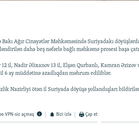
 Bakı Ağır Cinayətlər Məhkəməsində Suriyadakı döyüşlərdə
ləndirilən daha beş nəfərlə bağlı məhkəmə prosesi başa çatı
 12 il, Nadir Əlixanov 13 il, Elşən Qurbanlı, Kamran Əzizov 
l 6 ay müddətinə azadlıqdan məhrum ediliblər.
zlik Nazirliyi ötən il Suriyada döyüşə yollandıqları bildirilə
VPN-siz açmaq
Bizi izlə
Çap et