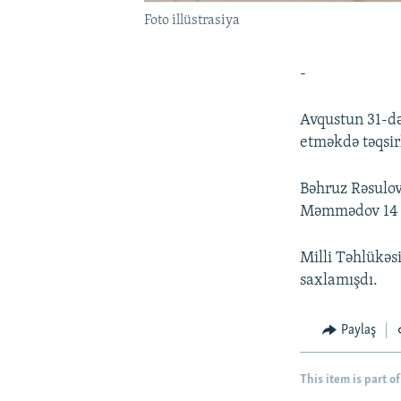
Foto illüstrasiya
-
Avqustun 31-də
etməkdə təqsir
Bəhruz Rəsulov
Məmmədov 14 i
Milli Təhlükəsi
saxlamışdı.
Paylaş
This item is part of