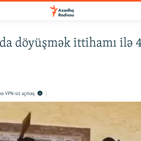
da döyüşmək ittihamı ilə 40
i
VPN-siz açmaq