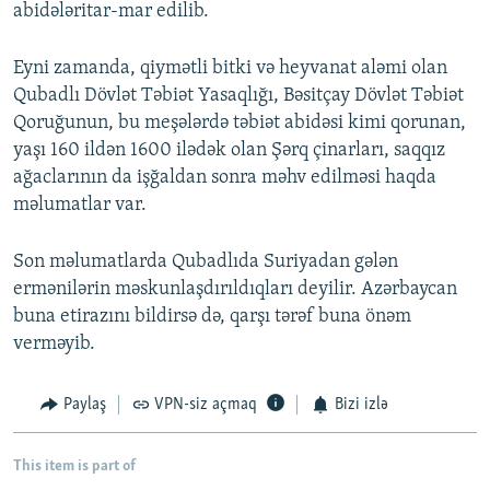
abidələritar-mar edilib.
Eyni zamanda, qiymətli bitki və heyvanat aləmi olan
Qubadlı Dövlət Təbiət Yasaqlığı, Bəsitçay Dövlət Təbiət
Qoruğunun, bu meşələrdə təbiət abidəsi kimi qorunan,
yaşı 160 ildən 1600 ilədək olan Şərq çinarları, saqqız
ağaclarının da işğaldan sonra məhv edilməsi haqda
məlumatlar var.
Son məlumatlarda Qubadlıda Suriyadan gələn
ermənilərin məskunlaşdırıldıqları deyilir. Azərbaycan
buna etirazını bildirsə də, qarşı tərəf buna önəm
verməyib.
Paylaş
VPN-siz açmaq
Bizi izlə
This item is part of