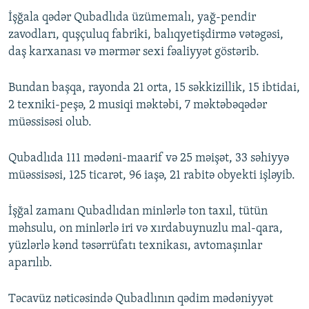
İşğala qədər Qubadlıda üzümemalı, yağ-pendir
zavodları, quşçuluq fabriki, balıqyetişdirmə vətəgəsi,
daş karxanası və mərmər sexi fəaliyyət göstərib.
Bundan başqa, rayonda 21 orta, 15 səkkizillik, 15 ibtidai,
2 texniki-peşə, 2 musiqi məktəbi, 7 məktəbəqədər
müəssisəsi olub.
Qubadlıda 111 mədəni-maarif və 25 məişət, 33 səhiyyə
müəssisəsi, 125 ticarət, 96 iaşə, 21 rabitə obyekti işləyib.
İşğal zamanı Qubadlıdan minlərlə ton taxıl, tütün
məhsulu, on minlərlə iri və xırdabuynuzlu mal-qara,
yüzlərlə kənd təsərrüfatı texnikası, avtomaşınlar
aparılıb.
Təcavüz nəticəsində Qubadlının qədim mədəniyyət