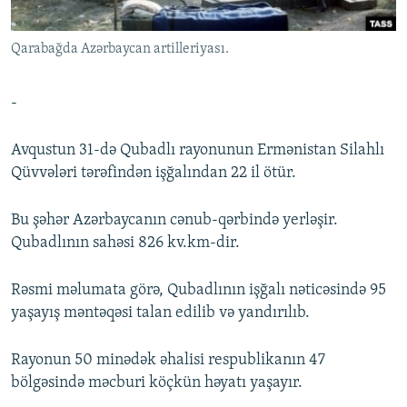
İNFOQRAFIKA
AZƏRBAYCAN ƏDƏBIYYATI KITABXANASI
MISSIYAMIZ
BIZI IZLƏ
Qarabağda Azərbaycan artilleriyası.
KARIKATURA
İSLAM VƏ DEMOKRATIYA
PEŞƏ ETIKASI VƏ JURNALISTIKA STANDARTLARIMIZ
İZ - MƏDƏNIYYƏT PROQRAMI
MATERIALLARIMIZDAN ISTIFADƏ
-
AZADLIQRADIOSU MOBIL TELEFONUNUZDA
RFE/RL-in bütün saytları
BIZIMLƏ ƏLAQƏ
Avqustun 31-də Qubadlı rayonunun Ermənistan Silahlı
Qüvvələri tərəfindən işğalından 22 il ötür.
XƏBƏR BÜLLETENLƏRIMIZ
Bu şəhər Azərbaycanın cənub-qərbində yerləşir.
Qubadlının sahəsi 826 kv.km-dir.
Rəsmi məlumata görə, Qubadlının işğalı nəticəsində 95
yaşayış məntəqəsi talan edilib və yandırılıb.
Rayonun 50 minədək əhalisi respublikanın 47
bölgəsində məcburi köçkün həyatı yaşayır.