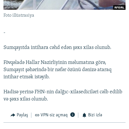
İNFOQRAFIKA
AZƏRBAYCAN ƏDƏBIYYATI KITABXANASI
MISSIYAMIZ
BIZI IZLƏ
Foto illüstrasiya
KARIKATURA
İSLAM VƏ DEMOKRATIYA
PEŞƏ ETIKASI VƏ JURNALISTIKA STANDARTLARIMIZ
İZ - MƏDƏNIYYƏT PROQRAMI
MATERIALLARIMIZDAN ISTIFADƏ
-
AZADLIQRADIOSU MOBIL TELEFONUNUZDA
RFE/RL-in bütün saytları
BIZIMLƏ ƏLAQƏ
Sumqayıtda intihara cəhd edən şəxs xilas olunub.
XƏBƏR BÜLLETENLƏRIMIZ
Fövqəladə Hallar Nazirliyinin məlumatına görə,
Sumqayıt şəhərində bir nəfər özünü dənizə ataraq
intihar etmək istəyib.
Hadisə yerinə FHN-nin dalğıc-xilasediciləri cəlb edilib
və şəxs xilas olunub.
Paylaş
VPN-siz açmaq
Bizi izlə