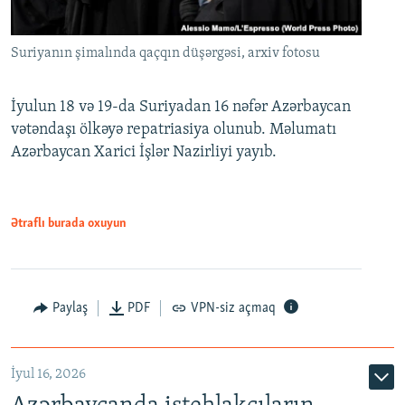
Suriyanın şimalında qaçqın düşərgəsi, arxiv fotosu
İyulun 18 və 19-da Suriyadan 16 nəfər Azərbaycan
vətəndaşı ölkəyə repatriasiya olunub. Məlumatı
Azərbaycan Xarici İşlər Nazirliyi yayıb.
Ətraflı burada oxuyun
Paylaş
PDF
VPN-siz açmaq
İyul 16, 2026