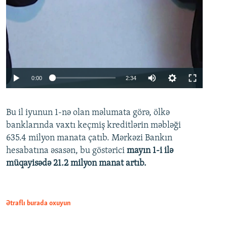
Auto
0:00
2:34
240p
Bu il iyunun 1-nə olan məlumata görə, ölkə
360p
banklarında vaxtı keçmiş kreditlərin məbləği
480p
635.4 milyon manata çatıb. Mərkəzi Bankın
720p
hesabatına əsasən, bu göstərici
mayın 1-i ilə
müqayisədə 21.2 milyon manat artıb.
1080p
Ətraflı burada oxuyun