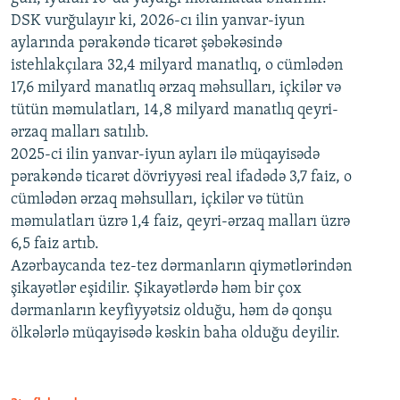
DSK vurğulayır ki, 2026-cı ilin yanvar-iyun
aylarında pərakəndə ticarət şəbəkəsində
istehlakçılara 32,4 milyard manatlıq, o cümlədən
17,6 milyard manatlıq ərzaq məhsulları, içkilər və
tütün məmulatları, 14,8 milyard manatlıq qeyri-
ərzaq malları satılıb.
2025-ci ilin yanvar-iyun ayları ilə müqayisədə
pərakəndə ticarət dövriyyəsi real ifadədə 3,7 faiz, o
cümlədən ərzaq məhsulları, içkilər və tütün
məmulatları üzrə 1,4 faiz, qeyri-ərzaq malları üzrə
6,5 faiz artıb.
Azərbaycanda tez-tez dərmanların qiymətlərindən
şikayətlər eşidilir. Şikayətlərdə həm bir çox
dərmanların keyfiyyətsiz olduğu, həm də qonşu
ölkələrlə müqayisədə kəskin baha olduğu deyilir.