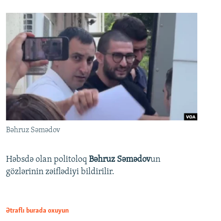
Bəhruz Səmədov
Həbsdə olan politoloq
Bəhruz Səmədov
un
gözlərinin zəiflədiyi bildirilir.
Ətraflı burada oxuyun