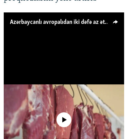
Azərbaycanlı avropalıdan iki dəfə az ət yeyir, amma... 'Qiymət artımı qaçılmazdır'
No media source currently available