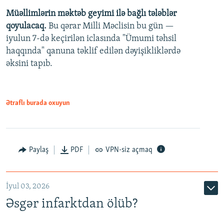
Müəllimlərin məktəb geyimi ilə bağlı tələblər
360p
qoyulacaq.
Bu qərar Milli Məclisin bu gün —
480p
iyulun 7-də keçirilən iclasında "Ümumi təhsil
720p
haqqında" qanuna təklif edilən dəyişikliklərdə
əksini tapıb.
1080p
Ətraflı burada oxuyun
Auto
240p
360p
480p
Paylaş
PDF
VPN-siz açmaq
720p
1080p
İyul 03, 2026
Əsgər infarktdan ölüb?