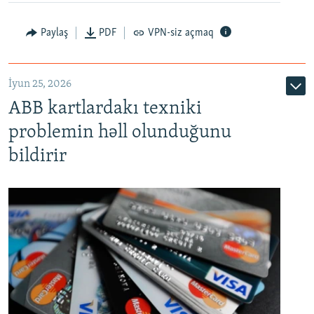
Auto
240p
360p
480p
Paylaş
PDF
VPN-siz açmaq
720p
1080p
İyun 25, 2026
ABB kartlardakı texniki
problemin həll olunduğunu
bildirir