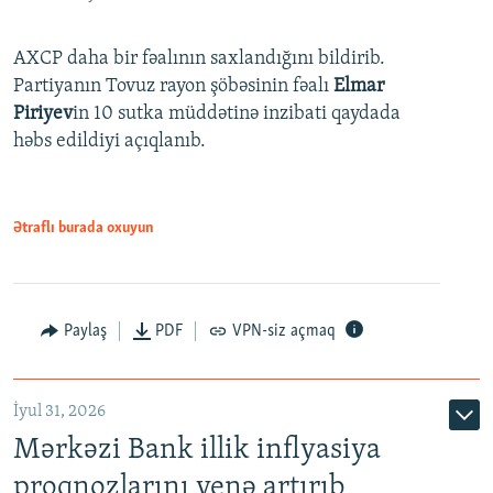
AXCP daha bir fəalının saxlandığını bildirib.
Partiyanın Tovuz rayon şöbəsinin fəalı
Elmar
Piriyev
in 10 sutka müddətinə inzibati qaydada
həbs edildiyi açıqlanıb.
Ətraflı burada oxuyun
Paylaş
PDF
VPN-siz açmaq
İyul 31, 2026
Mərkəzi Bank illik inflyasiya
proqnozlarını yenə artırıb