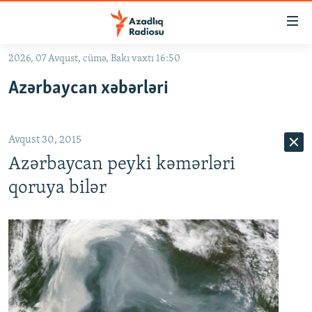
Keçid
linkləri
Əsas
2026, 07 Avqust, cümə, Bakı vaxtı 16:50
məzmuna
GÜNDƏM
Azərbaycan xəbərləri
qayıt
#İZAHLA
Əsas
KORRUPSIOMETR
naviqasiyaya
Avqust 30, 2015
qayıt
#ƏSLINDƏ
Axtarışa
Azərbaycan peyki kəmərləri
FƏRQƏ BAX
keç
qoruya bilər
QANUNI DOĞRU
ARAŞDIRMA
MULTIMEDIA
RADIO ARXIV
VIDEO
HAQQIMIZDA
FOTOQALEREYA
OXU ZALI