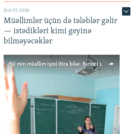
İyul 07, 2026
Müəllimlər üçün də tələblər gəlir
— istədikləri kimi geyinə
bilməyəcəklər
50 min müəllim işini itirə bilər. Birinci sinfə gedənlər azalır