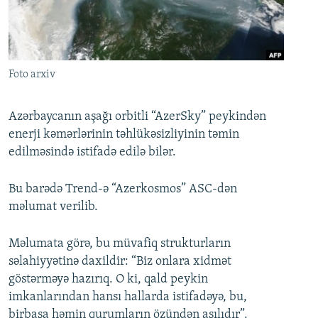
İNFOQRAFIKA
AZƏRBAYCAN ƏDƏBIYYATI KITABXANASI
MISSIYAMIZ
BIZI IZLƏ
KARIKATURA
İSLAM VƏ DEMOKRATIYA
PEŞƏ ETIKASI VƏ JURNALISTIKA STANDARTLARIMIZ
İZ - MƏDƏNIYYƏT PROQRAMI
MATERIALLARIMIZDAN ISTIFADƏ
Foto arxiv
AZADLIQRADIOSU MOBIL TELEFONUNUZDA
RFE/RL-in bütün saytları
BIZIMLƏ ƏLAQƏ
Azərbaycanın aşağı orbitli “AzerSky” peykindən
enerji kəmərlərinin təhlükəsizliyinin təmin
XƏBƏR BÜLLETENLƏRIMIZ
edilməsində istifadə edilə bilər.
Bu barədə Trend-ə “Azerkosmos” ASC-dən
məlumat verilib.
Məlumata görə, bu müvafiq strukturların
səlahiyyətinə daxildir: “Biz onlara xidmət
göstərməyə hazırıq. O ki, qald peykin
imkanlarından hansı hallarda istifadəyə, bu,
birbaşa həmin qurumların özündən asılıdır”.