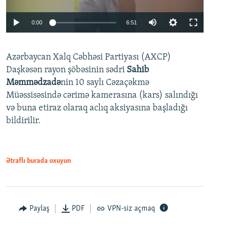
Auto
0:00
6:51
240p
Azərbaycan Xalq Cəbhəsi Partiyası (AXCP)
360p
Daşkəsən rayon şöbəsinin sədri
Sahib
480p
Auto
240p
360p
480p
Məmmədzadə
nin 10 saylı Cəzaçəkmə
720p
Müəssisəsində cərimə kamerasına (kars) salındığı
720p
1080p
və buna etiraz olaraq aclıq aksiyasına başladığı
1080p
bildirilir.
Ətraflı burada oxuyun
Paylaş
PDF
VPN-siz açmaq