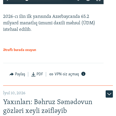
240p
2026-cı ilin ilk yarısında Azərbaycanda 65.2
360p
milyard manatlıq ümumi daxili məhsul (ÜDM)
480p
Auto
240p
360p
480p
istehsal edilib.
720p
720p
1080p
1080p
Ətraflı burada oxuyun
Paylaş
PDF
VPN-siz açmaq
İyul 10, 2026
Yaxınları: Bəhruz Səmədovun
gözləri xeyli zəifləyib