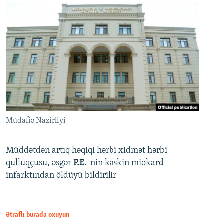
Müdafiə Nazirliyi
Müddətdən artıq həqiqi hərbi xidmət hərbi
qulluqçusu, əsgər
P.E.
-nin kəskin miokard
infarktından öldüyü bildirilir
Ətraflı burada oxuyun