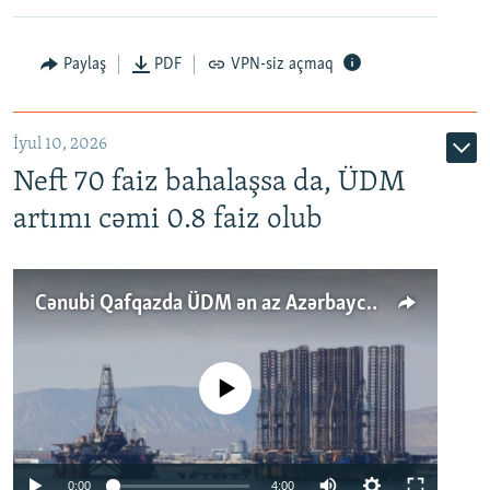
Paylaş
PDF
VPN-siz açmaq
İyul 10, 2026
Neft 70 faiz bahalaşsa da, ÜDM
artımı cəmi 0.8 faiz olub
Cənubi Qafqazda ÜDM ən az Azərbaycanda artır: Qonşuları niyə Bakını qabaqlaya bilir?
No media source currently available
Auto
0:00
4:00