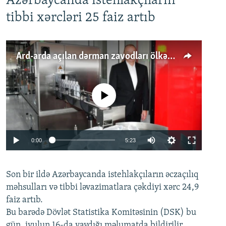
Azərbaycanda istehlakçıların
tibbi xərcləri 25 faiz artıb
Ard-arda açılan dərman zavodları ölkənin tələbatını ödəyirmi?
No media source currently available
Auto
0:00
5:23
240p
Son bir ildə Azərbaycanda istehlakçıların
360p
əczaçılıq
məhsulları və tibbi ləvazimatlara çəkdiyi xərc 24,9
480p
Auto
240p
360p
480p
faiz artıb.
720p
Bu barədə Dövlət Statistika Komitəsinin (DSK) bu
720p
1080p
gün, iyulun 16-da yaydığı məlumatda bildirilir.
1080p