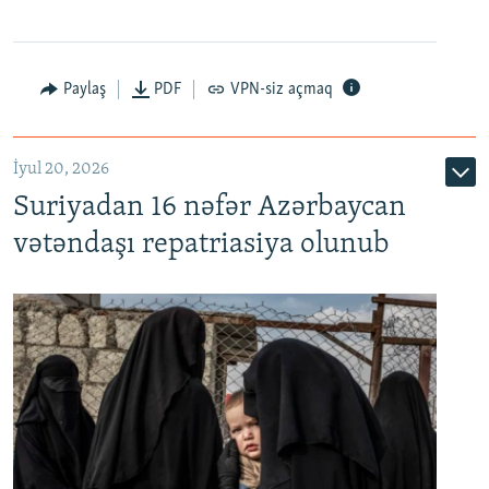
Paylaş
PDF
VPN-siz açmaq
İyul 20, 2026
Auto
240p
360p
480p
Suriyadan 16 nəfər Azərbaycan
720p
1080p
vətəndaşı repatriasiya olunub