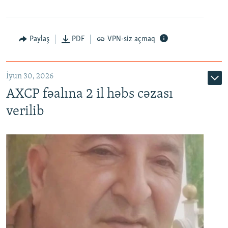
Paylaş
PDF
VPN-siz açmaq
İyun 30, 2026
AXCP fəalına 2 il həbs cəzası
verilib