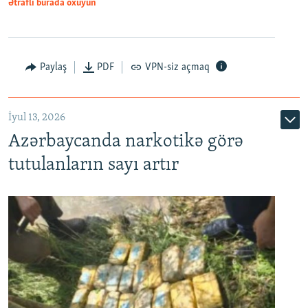
Ətraflı burada oxuyun
Paylaş
PDF
VPN-siz açmaq
İyul 13, 2026
Azərbaycanda narkotikə görə
tutulanların sayı artır