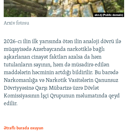
Arxiv fotosu
2026-cı ilin ilk yarısında ötən ilin analoji dövrü ilə
müqayisədə Azərbaycanda narkotiklə bağlı
aşkarlanan cinayət faktları azalsa da həm
tutulanların sayının, həm də müsadirə edilən
maddələrin həcminin artdığı bildirilir. Bu barədə
Narkomanlığa və Narkotik Vasitələrin Qanunsuz
Dövriyyəsinə Qarşı Mübarizə üzrə Dövlət
Komissiyasının İşçi Qrupunun məlumatında qeyd
edilir.
Ətraflı burada oxuyun