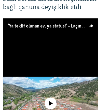
bağlı qanuna dəyişiklik etdi
'Ya təklif olunan ev, ya status!' – Laçın köçkünü: 'Laçından başqa heç hara!'
No media source currently available