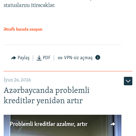
statuslarını itirəcəklər.
1080p
Ətraflı burada oxuyun
Auto
240p
360p
480p
Paylaş
PDF
VPN-siz açmaq
720p
1080p
İyun 26, 2026
Azərbaycanda problemli
kreditlər yenidən artır
Problemli kreditlər azalmır, artır