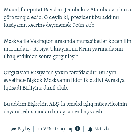
Müxalif deputat Ravshan Jeenbekov Atambaev-i buna
görə tənqid edib. O deyib ki, prezident bu addımı
Rusiyanın xətrinə dəyməmək üçün atıb.
Moskva ilə Vaşinqton arasında münasibətlər keçən ilin
martından - Rusiya Ukraynanın Krım yarımadasını
ilhaq etdikdən sonra gərginləşib.
Qırğızıstan Rusiyanın yaxın tərəfdaşıdır. Bu ayın
əvvəlində Bişkek Moskvanın liderlik etdiyi Avrasiya
İqtisadi Birliyinə daxil olub.
Bu addım Bişkekin ABŞ-la əməkdaşlıq müqaviləsinin
dayandırılmasından bir ay sonra baş verdi.
Paylaş
VPN-siz açmaq
Bizi izlə