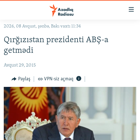
Keçid
linkləri
Əsas
2026, 08 Avqust, şənbə, Bakı vaxtı 11:34
məzmuna
GÜNDƏM
Qırğızıstan prezidenti ABŞ-a
qayıt
#İZAHLA
Əsas
getmədi
KORRUPSIOMETR
naviqasiyaya
qayıt
Avqust 29, 2015
#ƏSLINDƏ
Axtarışa
FƏRQƏ BAX
Paylaş
VPN-siz açmaq
keç
QANUNI DOĞRU
ARAŞDIRMA
MULTIMEDIA
RADIO ARXIV
VIDEO
HAQQIMIZDA
FOTOQALEREYA
OXU ZALI