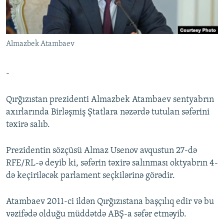
İNFOQRAFIKA
AZƏRBAYCAN ƏDƏBIYYATI KITABXANASI
MISSIYAMIZ
BIZI IZLƏ
KARIKATURA
İSLAM VƏ DEMOKRATIYA
PEŞƏ ETIKASI VƏ JURNALISTIKA STANDARTLARIMIZ
Almazbek Atambaev
İZ - MƏDƏNIYYƏT PROQRAMI
MATERIALLARIMIZDAN ISTIFADƏ
AZADLIQRADIOSU MOBIL TELEFONUNUZDA
RFE/RL-in bütün saytları
-
BIZIMLƏ ƏLAQƏ
Qırğızıstan prezidenti Almazbek Atambaev sentyabrın
XƏBƏR BÜLLETENLƏRIMIZ
axırlarında Birləşmiş Ştatlara nəzərdə tutulan səfərini
təxirə salıb.
Prezidentin sözçüsü Almaz Usenov avqustun 27-də
RFE/RL-ə deyib ki, səfərin təxirə salınması oktyabrın 4-
də keçiriləcək parlament seçkilərinə görədir.
Atambaev 2011-ci ildən Qırğızıstana başçılıq edir və bu
vəzifədə olduğu müddətdə ABŞ-a səfər etməyib.