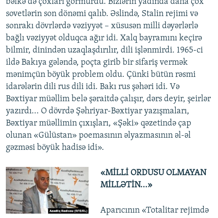
bəlkə də çoxları görmürdü. Bizlərin yadında daha çox
sovetlərin son dönəmi qalıb. Əslində, Stalin rejimi və
sonrakı dövrlərdə vəziyyət – xüsusən milli dəyərlərlə
bağlı vəziyyət olduqca ağır idi. Xalq bayramını keçirə
bilmir, dinindən uzaqlaşdırılır, dili işlənmirdi. 1965-ci
ildə Bakıya gələndə, poçta girib bir sifariş vermək
mənimçün böyük problem oldu. Çünki bütün rəsmi
idarələrin dili rus dili idi. Bakı rus şəhəri idi. Və
Bəxtiyar müəllim belə şəraitdə çalışır, dərs deyir, şeirlər
yazırdı... O dövrdə Şəhriyar-Bəxtiyar yazışmaları,
Bəxtiyar müəllimin çıxışları, «Şəki» qəzetində çap
olunan «Gülüstan» poemasının əlyazmasının əl-əl
gəzməsi böyük hadisə idi».
«MİLLİ ORDUSU OLMAYAN
MİLLƏTİN...»
Aparıcının «Totalitar rejimdə