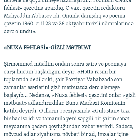
təntənə ilə qeyd etməyə hazırlaşırdı... Poemanı «Nuxa
fəhləsi» qəzetinə apardıq. O vaxt qəzetin redaktoru
Məhyəddin Abbasov idi. Onunla danışdıq və poema
qəzetin 1960-cı il 23 və 26 oktyabr tarixli nömrələrində
dərc olundu».
«NUXA FƏHLƏSİ»-GİZLİ MƏTBUAT
Şirməmməd müəllim ondan sonra şairə və poemaya
qarşı hücum başladığını deyir: «Hətta rəsmi bir
toplantıda dedilər ki, şair Bəxtiyar Vahabzadə son
zamanlar əsərlərini gizli mətbuatda dərc eləməyə
başlayıb... Nədənsə, «Nuxa fəhləsi» qəzetini onlar «gizli
mətbuat» adlandırırdılar. Bunu Mərkəzi Komitənin
katibi deyirdi. O illərin poeziyasında «Gülüstan» təzə
bir hadisə idi və tamamilə yeni səpgili bir şairin sənət
meydanına qədəm qoyduğundan xəbər verirdi. Sadəcə,
mövcud adlar siyahısına növbəti bir ad, imzalar içinə