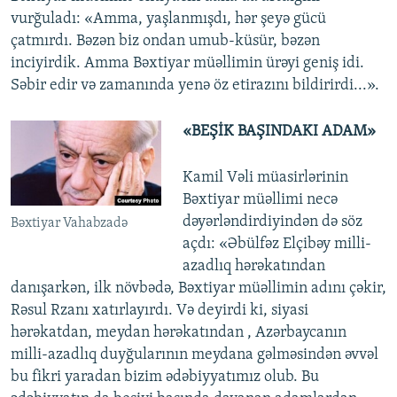
vurğuladı: «Amma, yaşlanmışdı, hər şeyə gücü
çatmırdı. Bəzən biz ondan umub-küsür, bəzən
inciyirdik. Amma Bəxtiyar müəllimin ürəyi geniş idi.
Səbir edir və zamanında yenə öz etirazını bildirirdi...».
«BEŞİK BAŞINDAKI ADAM»
Kamil Vəli müasirlərinin
Bəxtiyar müəllimi necə
dəyərləndirdiyindən də söz
Bəxtiyar Vahabzadə
açdı: «Əbülfəz Elçibəy milli-
azadlıq hərəkatından
danışarkən, ilk növbədə, Bəxtiyar müəllimin adını çəkir,
Rəsul Rzanı xatırlayırdı. Və deyirdi ki, siyasi
hərəkatdan, meydan hərəkatından , Azərbaycanın
milli-azadlıq duyğularının meydana gəlməsindən əvvəl
bu fikri yaradan bizim ədəbiyyatımız olub. Bu