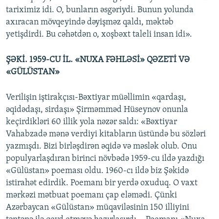
tariximiz idi. O, bunların əsgəriydi. Bunun yolunda
axıracan mövqeyində dəyişməz qaldı, məktəb
yetişdirdi. Bu cəhətdən o, xoşbəxt taleli insan idi».
ŞƏKİ. 1959-CU İL. «NUXA FƏHLƏSİ» QƏZETİ VƏ
«GÜLÜSTAN»
Verilişin iştirakçısı-Bəxtiyar müəllimin «qardaşı,
əqidədaşı, sirdaşı» Şirməmməd Hüseynov onunla
keçirdikləri 60 illik yola nəzər saldı: «Bəxtiyar
Vahabzadə mənə verdiyi kitabların üstündə bu sözləri
yazmışdı. Bizi birləşdirən əqidə və məslək olub. Onu
populyarlaşdıran birinci növbədə 1959-cu ildə yazdığı
«Gülüstan» poeması oldu. 1960-cı ildə biz Şəkidə
istirahət edirdik. Poemanı bir yerdə oxuduq. O vaxt
mərkəzi mətbuat poemanı çap eləmədi. Çünki
Azərbaycan «Gülüstan» müqaviləsinin 150 illiyini