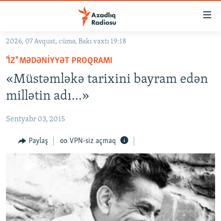
Keçid
linkləri
Əsas
2026, 07 Avqust, cümə, Bakı vaxtı 19:18
məzmuna
GÜNDƏM
"İZ" MƏDƏNIYYƏT PROQRAMI
qayıt
#İZAHLA
Əsas
«Müstəmləkə tarixini bayram edən
KORRUPSIOMETR
naviqasiyaya
millətin adı...»
qayıt
#ƏSLINDƏ
Axtarışa
Sentyabr 03, 2015
FƏRQƏ BAX
keç
QANUNI DOĞRU
Paylaş
VPN-siz açmaq
ARAŞDIRMA
MULTIMEDIA
RADIO ARXIV
VIDEO
HAQQIMIZDA
FOTOQALEREYA
OXU ZALI