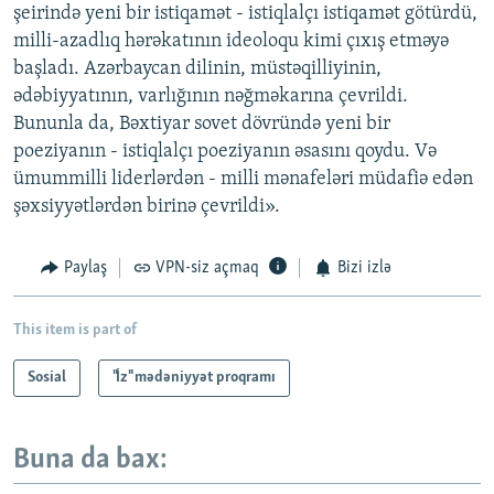
şeirində yeni bir istiqamət - istiqlalçı istiqamət götürdü,
milli-azadlıq hərəkatının ideoloqu kimi çıxış etməyə
başladı. Azərbaycan dilinin, müstəqilliyinin,
ədəbiyyatının, varlığının nəğməkarına çevrildi.
Bununla da, Bəxtiyar sovet dövründə yeni bir
poeziyanın - istiqlalçı poeziyanın əsasını qoydu. Və
ümummilli liderlərdən - milli mənafeləri müdafiə edən
şəxsiyyətlərdən birinə çevrildi».
Paylaş
VPN-siz açmaq
Bizi izlə
This item is part of
Sosial
"İz" mədəniyyət proqramı
Buna da bax: