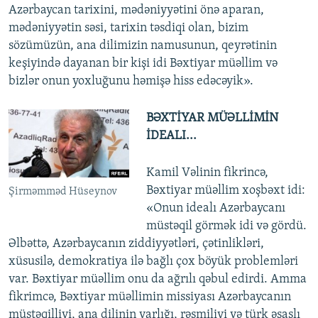
Azərbaycan tarixini, mədəniyyətini önə aparan,
mədəniyyətin səsi, tarixin təsdiqi olan, bizim
sözümüzün, ana dilimizin namusunun, qeyrətinin
keşiyində dayanan bir kişi idi Bəxtiyar müəllim və
bizlər onun yoxluğunu həmişə hiss edəcəyik».
BƏXTİYAR MÜƏLLİMİN
İDEALI...
Kamil Vəlinin fikrincə,
Bəxtiyar müəllim xoşbəxt idi:
Şirməmməd Hüseynov
«Onun idealı Azərbaycanı
müstəqil görmək idi və gördü.
Əlbəttə, Azərbaycanın ziddiyyətləri, çətinlikləri,
xüsusilə, demokratiya ilə bağlı çox böyük problemləri
var. Bəxtiyar müəllim onu da ağrılı qəbul edirdi. Amma
fikrimcə, Bəxtiyar müəllimin missiyası Azərbaycanın
müstəqilliyi, ana dilinin varlığı, rəsmiliyi və türk əsaslı