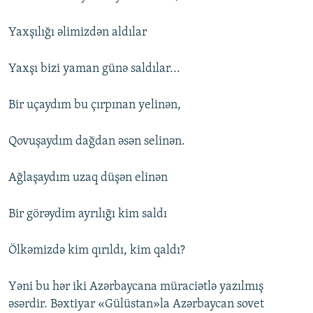
Yaxşılığı əlimizdən aldılar
Yaxşı bizi yaman günə saldılar...
Bir uçaydım bu çırpınan yelinən,
Qovuşaydım dağdan əsən selinən.
Ağlaşaydım uzaq düşən elinən
Bir görəydim ayrılığı kim saldı
Ölkəmizdə kim qırıldı, kim qaldı?
Yəni bu hər iki Azərbaycana müraciətlə yazılmış
əsərdir. Bəxtiyar «Gülüstan»la Azərbaycan sovet