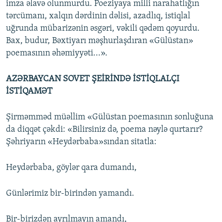
imza əlavə olunmurdu. Poeziyaya milli narahatlığın
tərcümanı, xalqın dərdinin dəlisi, azadlıq, istiqlal
uğrunda mübarizənin əsgəri, vəkili qədəm qoyurdu.
Bax, budur, Bəxtiyarı məşhurlaşdıran «Gülüstan»
poemasının əhəmiyyəti...».
AZƏRBAYCAN SOVET ŞEİRİNDƏ İSTİQLALÇI
İSTİQAMƏT
Şirməmməd müəllim «Gülüstan poemasının sonluğuna
da diqqət çəkdi: «Bilirsiniz də, poema nəylə qurtarır?
Şəhriyarın «Heydərbaba»sından sitatla:
Heydərbaba, göylər qara dumandı,
Günlərimiz bir-birindən yamandı.
Bir-birizdən ayrılmayın amandı,