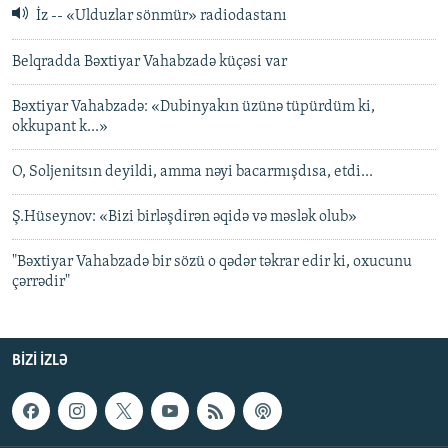
İz -- «Ulduzlar sönmür» radiodastanı
Belqradda Bəxtiyar Vahabzadə küçəsi var
Bəxtiyar Vahabzadə: «Dubinyakın üzünə tüpürdüm ki,
okkupant k...»
O, Soljenitsın deyildi, amma nəyi bacarmışdısa, etdi...
Ş.Hüseynov: «Bizi birləşdirən əqidə və məslək olub»
"Bəxtiyar Vahabzadə bir sözü o qədər təkrar edir ki, oxucunu
çərrədir"
BIZI IZLƏ