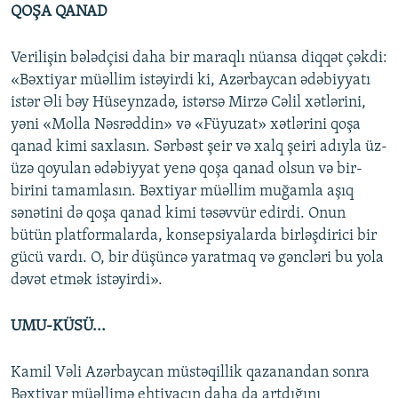
QOŞA QANAD
Verilişin bələdçisi daha bir maraqlı nüansa diqqət çəkdi:
«Bəxtiyar müəllim istəyirdi ki, Azərbaycan ədəbiyyatı
istər Əli bəy Hüseynzadə, istərsə Mirzə Cəlil xətlərini,
yəni «Molla Nəsrəddin» və «Füyuzat» xətlərini qoşa
qanad kimi saxlasın. Sərbəst şeir və xalq şeiri adıyla üz-
üzə qoyulan ədəbiyyat yenə qoşa qanad olsun və bir-
birini tamamlasın. Bəxtiyar müəllim muğamla aşıq
sənətini də qoşa qanad kimi təsəvvür edirdi. Onun
bütün platformalarda, konsepsiyalarda birləşdirici bir
gücü vardı. O, bir düşüncə yaratmaq və gəncləri bu yola
dəvət etmək istəyirdi».
UMU-KÜSÜ...
Kamil Vəli Azərbaycan müstəqillik qazanandan sonra
Bəxtiyar müəllimə ehtiyacın daha da artdığını