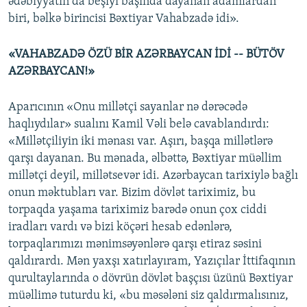
ədəbiyyatın da beşiyi başında dayanan adamlardan
biri, bəlkə birincisi Bəxtiyar Vahabzadə idi».
«VAHABZADƏ ÖZÜ BİR AZƏRBAYCAN İDİ -- BÜTÖV
AZƏRBAYCAN!»
Aparıcının «Onu millətçi sayanlar nə dərəcədə
haqlıydılar» sualını Kamil Vəli belə cavablandırdı:
«Millətçiliyin iki mənası var. Aşırı, başqa millətlərə
qarşı dayanan. Bu mənada, əlbəttə, Bəxtiyar müəllim
millətçi deyil, millətsevər idi. Azərbaycan tarixiylə bağlı
onun məktubları var. Bizim dövlət tariximiz, bu
torpaqda yaşama tariximiz barədə onun çox ciddi
iradları vardı və bizi köçəri hesab edənlərə,
torpaqlarımızı mənimsəyənlərə qarşı etiraz səsini
qaldırardı. Mən yaxşı xatırlayıram, Yazıçılar İttifaqının
qurultaylarında o dövrün dövlət başçısı üzünü Bəxtiyar
müəllimə tuturdu ki, «bu məsələni siz qaldırmalısınız,