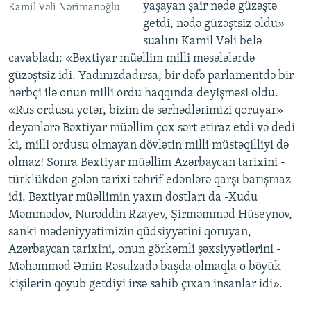
yaşayan şair nədə güzəştə
Kamil Vəli Nərimanoğlu
getdi, nədə güzəştsiz oldu»
sualını Kamil Vəli belə
cavabladı: «Bəxtiyar müəllim milli məsələlərdə
güzəştsiz idi. Yadınızdadırsa, bir dəfə parlamentdə bir
hərbçi ilə onun milli ordu haqqında deyişməsi oldu.
«Rus ordusu yetər, bizim də sərhədlərimizi qoruyar»
deyənlərə Bəxtiyar müəllim çox sərt etiraz etdi və dedi
ki, milli ordusu olmayan dövlətin milli müstəqilliyi də
olmaz! Sonra Bəxtiyar müəllim Azərbaycan tarixini -
türklükdən gələn tarixi təhrif edənlərə qarşı barışmaz
idi. Bəxtiyar müəllimin yaxın dostları da -Xudu
Məmmədov, Nurəddin Rzayev, Şirməmməd Hüseynov, -
sanki mədəniyyətimizin qüdsiyyətini qoruyan,
Azərbaycan tarixini, onun görkəmli şəxsiyyətlərini -
Məhəmməd Əmin Rəsulzadə başda olmaqla o böyük
kişilərin qoyub getdiyi irsə sahib çıxan insanlar idi».