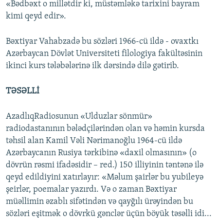
«Bədbəxt o millətdir ki, müstəmləkə tarixini bayram
kimi qeyd edir».
Bəxtiyar Vahabzadə bu sözləri 1966-cü ildə - ovaxtkı
Azərbaycan Dövlət Universiteti filologiya fakültəsinin
ikinci kurs tələbələrinə ilk dərsində dilə gətirib.
TƏSƏLLİ
AzadlıqRadiosunun «Ulduzlar sönmür»
radiodastanının bələdçilərindən olan və həmin kursda
təhsil alan Kamil Vəli Nərimanoğlu 1964-cü ildə
Azərbaycanın Rusiya tərkibinə «daxil olmasının» (o
dövrün rəsmi ifadəsidir – red.) 150 illiyinin təntənə ilə
qeyd edildiyini xatırlayır: «Məlum şairlər bu yubileyə
şeirlər, poemalar yazırdı. Və o zaman Bəxtiyar
müəllimin əzablı sifətindən və qayğılı ürəyindən bu
sözləri eşitmək o dövrkü gənclər üçün böyük təsəlli idi...