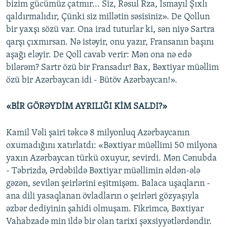
bizim gücümüz çatmır... Siz, Rəsul Rza, İsmayıl Şıxlı
qaldırmalıdır, Çünki siz millətin səsisiniz». De Qollun
bir yaxşı sözü var. Ona irad tuturlar ki, sən niyə Sartra
qarşı çıxmırsan. Nə istəyir, onu yazır, Fransanın başını
aşağı eləyir. De Qoll cavab verir: Mən ona nə edə
bilərəm? Sartr özü bir Fransadır! Bax, Bəxtiyar müəllim
özü bir Azərbaycan idi - Bütöv Azərbaycan!».
«BİR GÖRƏYDİM AYRILIĞI KİM SALDI?»
Kamil Vəli şairi təkcə 8 milyonluq Azərbaycanın
oxumadığını xatırlatdı: «Bəxtiyar müəllimi 50 milyona
yaxın Azərbaycan türkü oxuyur, sevirdi. Mən Cənubda
- Təbrizdə, Ərdəbildə Bəxtiyar müəllimin əldən-ələ
gəzən, sevilən şeirlərini eşitmişəm. Balaca uşaqların -
ana dili yasaqlanan övladların o şeirləri gözyaşıyla
əzbər dediyinin şahidi olmuşam. Fikrimcə, Bəxtiyar
Vahabzadə min ildə bir olan tarixi şəxsiyyətlərdəndir.