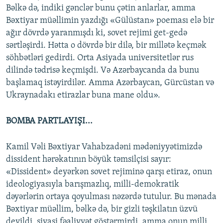
Bəlkə də, indiki gənclər bunu çətin anlarlar, amma
Bəxtiyar müəllimin yazdığı «Gülüstan» poeması elə bir
ağır dövrdə yaranmışdı ki, sovet rejimi get-gedə
sərtləşirdi. Hətta o dövrdə bir dilə, bir millətə keçmək
söhbətləri gedirdi. Orta Asiyada universitetlər rus
dilində tədrisə keçmişdi. Və Azərbaycanda da bunu
başlamaq istəyirdilər. Amma Azərbaycan, Gürcüstan və
Ukraynadakı etirazlar buna mane oldu».
BOMBA PARTLAYIŞI...
Kamil Vəli Bəxtiyar Vahabzadəni mədəniyyətimizdə
dissident hərəkatının böyük təmsilçisi sayır:
«Dissident» deyərkən sovet rejiminə qarşı etiraz, onun
ideologiyasıyla barışmazlıq, milli-demokratik
dəyərlərin ortaya qoyulması nəzərdə tutulur. Bu mənada
Bəxtiyar müəllim, bəlkə də, bir gizli təşkilatın üzvü
deyildi, siyasi fəaliyyət göstərmirdi, amma onun milli