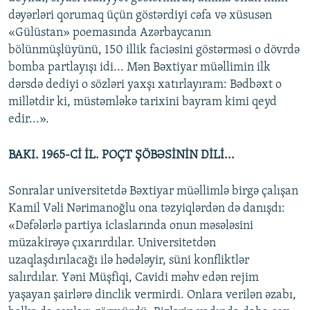
dəyərləri qorumaq üçün göstərdiyi cəfa və xüsusən
«Gülüstan» poemasında Azərbaycanın
bölünmüşlüyünü, 150 illik faciəsini göstərməsi o dövrdə
bomba partlayışı idi... Mən Bəxtiyar müəllimin ilk
dərsdə dediyi o sözləri yaxşı xatırlayıram: Bədbəxt o
millətdir ki, müstəmləkə tarixini bayram kimi qeyd
edir...».
BAKI. 1965-Cİ İL. POÇT ŞÖBƏSİNİN DİLİ...
Sonralar universitetdə Bəxtiyar müəllimlə birgə çalışan
Kamil Vəli Nərimanoğlu ona təzyiqlərdən də danışdı:
«Dəfələrlə partiya iclaslarında onun məsələsini
müzakirəyə çıxarırdılar. Universitetdən
uzaqlaşdırılacağı ilə hədələyir, süni konfliktlər
salırdılar. Yəni Müşfiqi, Cavidi məhv edən rejim
yaşayan şairlərə dinclik vermirdi. Onlara verilən əzabı,