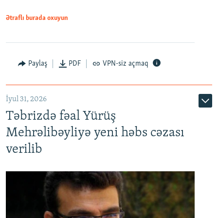
Ətraflı burada oxuyun
Paylaş
PDF
VPN-siz açmaq
İyul 31, 2026
Təbrizdə fəal Yürüş
Mehrəlibəyliyə yeni həbs cəzası
verilib