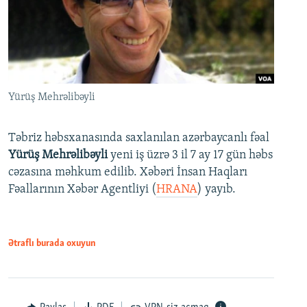
Yürüş Mehrəlibəyli
Təbriz həbsxanasında saxlanılan azərbaycanlı fəal
Yürüş Mehrəlibəyli
yeni iş üzrə 3 il 7 ay 17 gün həbs
cəzasına məhkum edilib. Xəbəri İnsan Haqları
Fəallarının Xəbər Agentliyi (
HRANA
) yayıb.
Ətraflı burada oxuyun