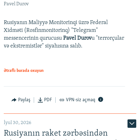
Pavel Durov
Rusiyanın Maliyyə Monitorinqi üzrə Federal
Xidməti (Rosfinmonitorinq) "Telegram"
messencerinin qurucusu
Pavel Durov
u "terrorçular
və ekstremistlər" siyahısına salıb.
Ətraflı burada oxuyun
Paylaş
PDF
VPN-siz açmaq
İyul 30, 2026
Rusiyanın raket zərbəsindən