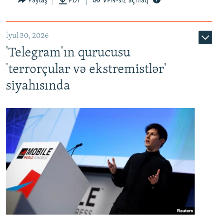
Paylaş
PDF
VPN-siz açmaq
İyul 30, 2026
'Telegram'ın qurucusu
'terrorçular və ekstremistlər'
siyahısında