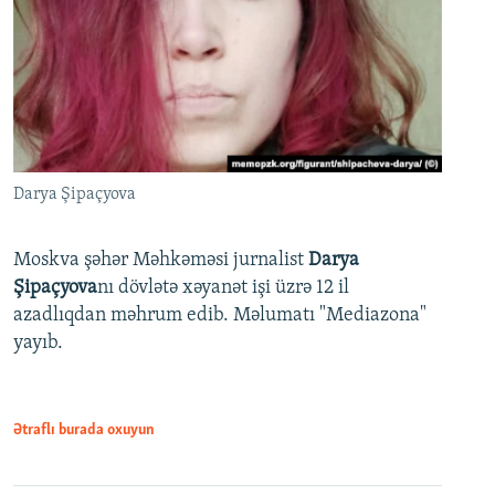
Darya Şipaçyova
Moskva şəhər Məhkəməsi jurnalist
Darya
Şipaçyova
nı dövlətə xəyanət işi üzrə 12 il
azadlıqdan məhrum edib. Məlumatı "Mediazona"
yayıb.
Ətraflı burada oxuyun