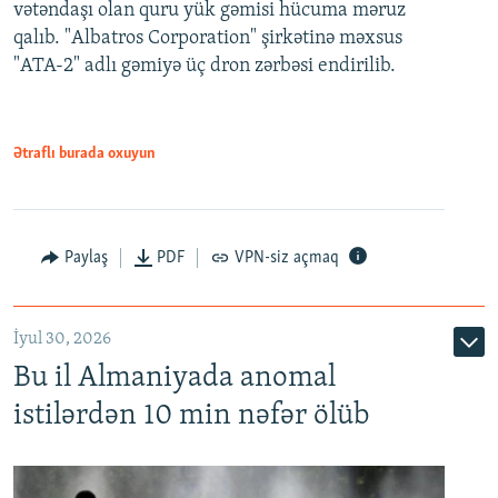
vətəndaşı olan quru yük gəmisi hücuma məruz
qalıb. "Albatros Corporation" şirkətinə məxsus
"ATA-2" adlı gəmiyə üç dron zərbəsi endirilib.
Ətraflı burada oxuyun
Paylaş
PDF
VPN-siz açmaq
İyul 30, 2026
Bu il Almaniyada anomal
istilərdən 10 min nəfər ölüb