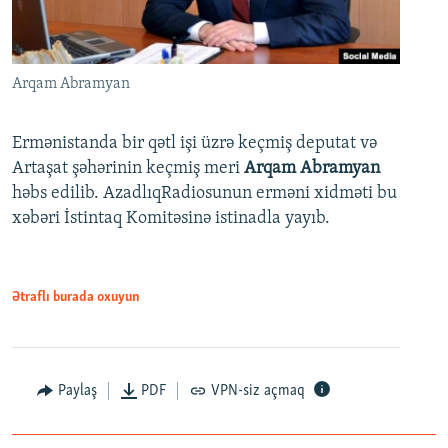
Arqam Abramyan
Ermənistanda bir qətl işi üzrə keçmiş deputat və
Artaşat şəhərinin keçmiş meri
Arqam Abramyan
həbs edilib. AzadlıqRadiosunun erməni xidməti bu
xəbəri İstintaq Komitəsinə istinadla yayıb.
Ətraflı burada oxuyun
Paylaş
PDF
VPN-siz açmaq