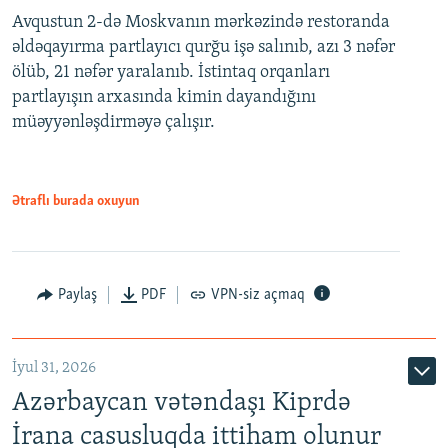
Avqustun 2-də Moskvanın mərkəzində restoranda
əldəqayırma partlayıcı qurğu işə salınıb, azı 3 nəfər
ölüb, 21 nəfər yaralanıb. İstintaq orqanları
partlayışın arxasında kimin dayandığını
müəyyənləşdirməyə çalışır.
Ətraflı burada oxuyun
Paylaş
PDF
VPN-siz açmaq
İyul 31, 2026
Azərbaycan vətəndaşı Kiprdə
İrana casusluqda ittiham olunur