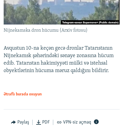
Nijnekamska dron hücumu (Arxiv fotosu)
Avqustun 10-na keçən gecə dronlar Tatarıstanın
Nijnekamsk şəhərindəki sənaye zonasına hücum
edib. Tatarıstan hakimiyyəti mülki və istehsal
obyektlərinin hücuma məruz qaldığını bildirir.
Ətraflı burada oxuyun
Paylaş
PDF
VPN-siz açmaq