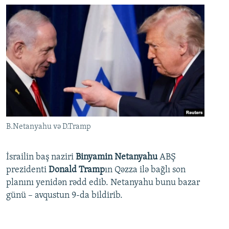
B.Netanyahu və D.Tramp
İsrailin baş naziri
Binyamin Netanyahu
ABŞ
prezidenti
Donald Tramp
ın Qəzza ilə bağlı son
planını yenidən rədd edib. Netanyahu bunu bazar
günü – avqustun 9-da bildirib.