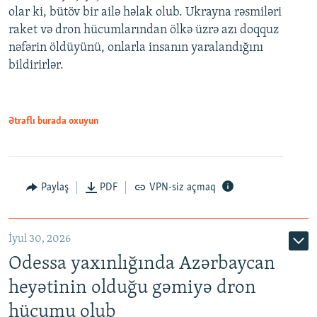
olar ki, bütöv bir ailə həlak olub. Ukrayna rəsmiləri
raket və dron hücumlarından ölkə üzrə azı doqquz
nəfərin öldüyünü, onlarla insanın yaralandığını
bildirirlər.
Ətraflı burada oxuyun
Paylaş
PDF
VPN-siz açmaq
İyul 30, 2026
Odessa yaxınlığında Azərbaycan
heyətinin olduğu gəmiyə dron
hücumu olub