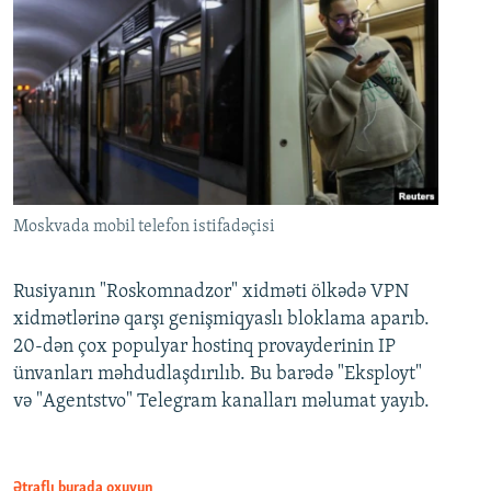
Moskvada mobil telefon istifadəçisi
Rusiyanın "Roskomnadzor" xidməti ölkədə VPN
xidmətlərinə qarşı genişmiqyaslı bloklama aparıb.
20-dən çox populyar hostinq provayderinin IP
ünvanları məhdudlaşdırılıb. Bu barədə "Eksployt"
və "Agentstvo" Telegram kanalları məlumat yayıb.
Ətraflı burada oxuyun