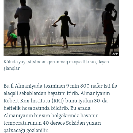
Kölndə yay istisindən qorunmaq məqsədilə su çiləyən
şlanqlar
Bu il Almaniyada təxminən 9 min 800 nəfər isti ilə
əlaqəli səbəblərdən həyatını itirib. Almaniyanın
Robert Kox İnstitutu (RKI) bunu iyulun 30-da
həftəlik hesabatında bildirib. Bu arada
Almaniyanın bir sıra bölgələrində havanın
temperaturunun 40 dərəcə Selsidən yuxarı
qalxacağı gözlənilir.