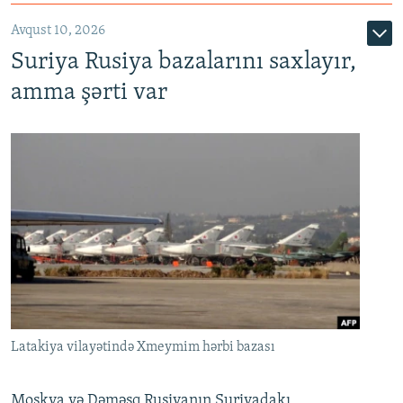
Avqust 10, 2026
Suriya Rusiya bazalarını saxlayır,
amma şərti var
Latakiya vilayətində Xmeymim hərbi bazası
Moskva və Dəməşq Rusiyanın Suriyadakı