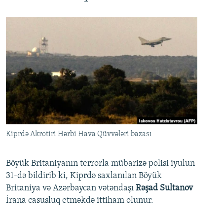
Kiprdə Akrotiri Hərbi Hava Qüvvələri bazası
Böyük Britaniyanın terrorla mübarizə polisi iyulun
31-də bildirib ki, Kiprdə saxlanılan Böyük
Britaniya və Azərbaycan vətəndaşı
Rəşad Sultanov
İrana casusluq etməkdə ittiham olunur.