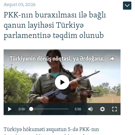
Avqust 05, 2026
PKK-nın buraxılması ilə bağlı
qanun layihəsi Türkiyə
parlamentinə təqdim olunub
Türkiyənin dönüş nöqtəsi, ya Ərdoğana üçüncü şans: PKK ilə qəfil barışıq nə deməkdir?
No media source currently available
Auto
0:00
5:56
240p
Türkiyə hökuməti avqustun 5-də PKK-nın
360p