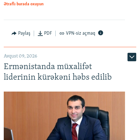
Ətraflı burada oxuyun
Paylaş
PDF
VPN-siz açmaq
Avqust 09, 2026
Ermənistanda müxalifət
liderinin kürəkəni həbs edilib