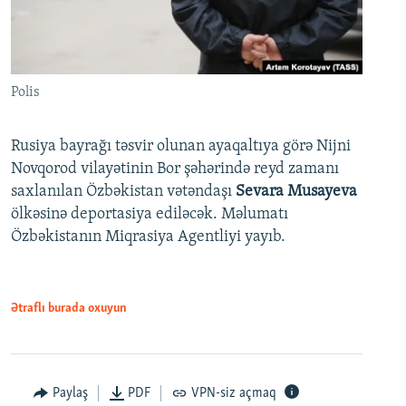
Polis
Rusiya bayrağı təsvir olunan ayaqaltıya görə Nijni
Novqorod vilayətinin Bor şəhərində reyd zamanı
saxlanılan Özbəkistan vətəndaşı
Sevara Musayeva
ölkəsinə deportasiya ediləcək. Məlumatı
Özbəkistanın Miqrasiya Agentliyi yayıb.
Ətraflı burada oxuyun
Paylaş
PDF
VPN-siz açmaq