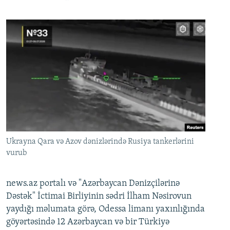
Ukrayna Qara və Azov dənizlərində Rusiya tankerlərini
vurub
news.az portalı və "Azərbaycan Dənizçilərinə
Dəstək" İctimai Birliyinin sədri İlham Nəsirovun
yaydığı məlumata görə, Odessa limanı yaxınlığında
göyərtəsində 12 Azərbaycan və bir Türkiyə