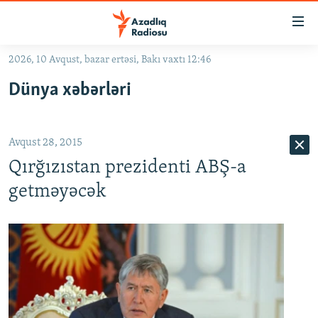
Keçid
linkləri
Əsas
2026, 10 Avqust, bazar ertəsi, Bakı vaxtı 12:46
məzmuna
GÜNDƏM
Dünya xəbərləri
qayıt
#İZAHLA
Əsas
KORRUPSIOMETR
naviqasiyaya
Avqust 28, 2015
qayıt
#ƏSLINDƏ
Axtarışa
Qırğızıstan prezidenti ABŞ-a
FƏRQƏ BAX
keç
getməyəcək
QANUNI DOĞRU
ARAŞDIRMA
MULTIMEDIA
RADIO ARXIV
VIDEO
HAQQIMIZDA
FOTOQALEREYA
OXU ZALI