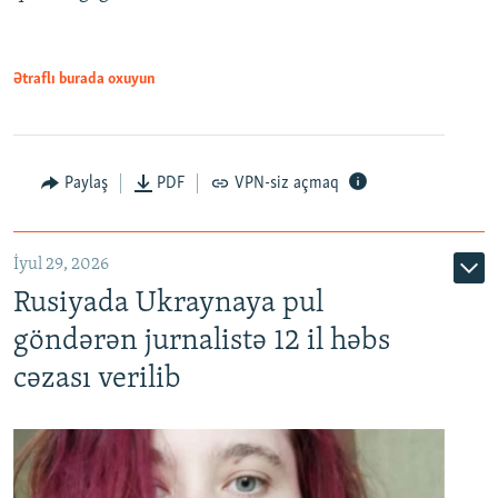
Ətraflı burada oxuyun
Paylaş
PDF
VPN-siz açmaq
İyul 29, 2026
Rusiyada Ukraynaya pul
göndərən jurnalistə 12 il həbs
cəzası verilib