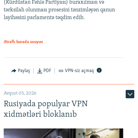
(Kürdüstan Fəhlə Partiyası) buraxılması və
480p
Auto
240p
360p
480p
tərksilah olunması prosesini tənzimləyən qanun
720p
layihəsini parlamentə təqdim edib.
720p
1080p
1080p
Ətraflı burada oxuyun
Paylaş
PDF
VPN-siz açmaq
Avqust 05, 2026
Rusiyada populyar VPN
xidmətləri bloklanıb