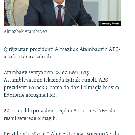
İNFOQRAFIKA
AZƏRBAYCAN ƏDƏBIYYATI KITABXANASI
MISSIYAMIZ
BIZI IZLƏ
KARIKATURA
İSLAM VƏ DEMOKRATIYA
PEŞƏ ETIKASI VƏ JURNALISTIKA STANDARTLARIMIZ
İZ - MƏDƏNIYYƏT PROQRAMI
MATERIALLARIMIZDAN ISTIFADƏ
Almazbek Atambayev
AZADLIQRADIOSU MOBIL TELEFONUNUZDA
RFE/RL-in bütün saytları
BIZIMLƏ ƏLAQƏ
Qırğızıstan prezidenti Almazbek Atambaevin ABŞ-
a səfəri təxirə salınıb.
XƏBƏR BÜLLETENLƏRIMIZ
Atambaev sentyabrın 28-də BMT Baş
Assambleyasının iclasında iştirak etməli, ABŞ
prezidenti Barack Obama da daxil olmaqla bir sıra
liderlərlə görüşməli idi.
20111-ci ildə prezident seçilən Atambaev ABŞ-da
rəsmi səfərədə olmayıb.
Prezidentin sözçüsü Almaz Usenov avqustun 27-də