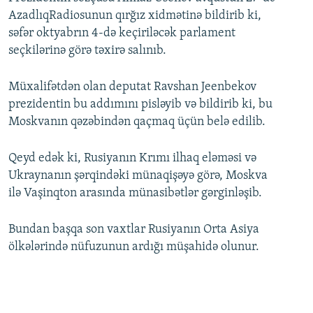
AzadlıqRadiosunun qırğız xidmətinə bildirib ki,
səfər oktyabrın 4-də keçiriləcək parlament
seçkilərinə görə təxirə salınıb.
Müxalifətdən olan deputat Ravshan Jeenbekov
prezidentin bu addımını pisləyib və bildirib ki, bu
Moskvanın qəzəbindən qaçmaq üçün belə edilib.
Qeyd edək ki, Rusiyanın Krımı ilhaq eləməsi və
Ukraynanın şərqindəki münaqişəyə görə, Moskva
ilə Vaşinqton arasında münasibətlər gərginləşib.
Bundan başqa son vaxtlar Rusiyanın Orta Asiya
ölkələrində nüfuzunun ardığı müşahidə olunur.