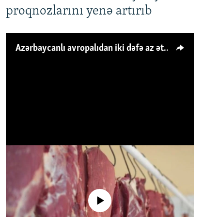
proqnozlarını yenə artırıb
Azərbaycanlı avropalıdan iki dəfə az ət yeyir, amma... 'Qiymət artımı qaçılmazdır'
No media source currently available