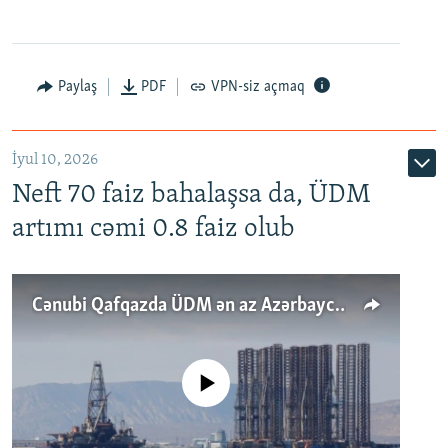
Paylaş
PDF
VPN-siz açmaq
İyul 10, 2026
Neft 70 faiz bahalaşsa da, ÜDM
artımı cəmi 0.8 faiz olub
Cənubi Qafqazda ÜDM ən az Azərbaycanda artır: Qonşuları niyə Bakını qabaqlaya bilir?
No media source currently available