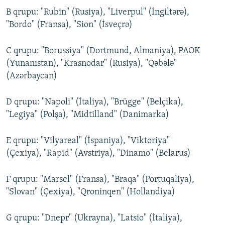
B qrupu: "Rubin" (Rusiya), "Liverpul" (İngiltərə),
"Bordo" (Fransa), "Sion" (İsveçrə)
C qrupu: "Borussiya" (Dortmund, Almaniya), PAOK
(Yunanıstan), "Krasnodar" (Rusiya), "Qəbələ"
(Azərbaycan)
D qrupu: "Napoli" (İtaliya), "Brügge" (Belçika),
"Legiya" (Polşa), "Midtilland" (Danimarka)
E qrupu: "Vilyareal" (İspaniya), "Viktoriya"
(Çexiya), "Rapid" (Avstriya), "Dinamo" (Belarus)
F qrupu: "Marsel" (Fransa), "Braqa" (Portuqaliya),
"Slovan" (Çexiya), "Qroninqen" (Hollandiya)
G qrupu: "Dnepr" (Ukrayna), "Latsio" (İtaliya),