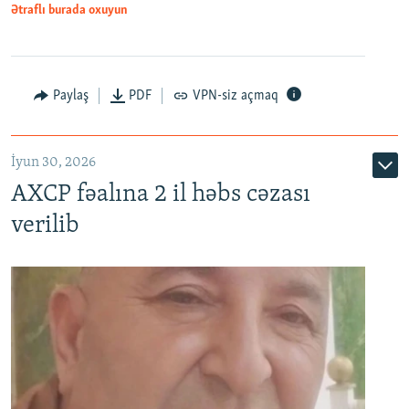
Ətraflı burada oxuyun
Paylaş
PDF
VPN-siz açmaq
İyun 30, 2026
AXCP fəalına 2 il həbs cəzası
verilib