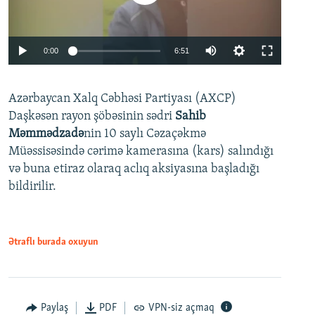
Auto
0:00
6:51
240p
Azərbaycan Xalq Cəbhəsi Partiyası (AXCP)
360p
Daşkəsən rayon şöbəsinin sədri
Sahib
480p
Auto
240p
360p
480p
Məmmədzadə
nin 10 saylı Cəzaçəkmə
720p
Müəssisəsində cərimə kamerasına (kars) salındığı
720p
1080p
və buna etiraz olaraq aclıq aksiyasına başladığı
1080p
bildirilir.
Ətraflı burada oxuyun
Paylaş
PDF
VPN-siz açmaq