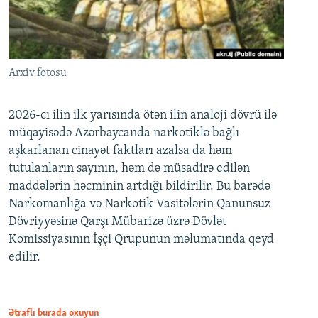
Arxiv fotosu
2026-cı ilin ilk yarısında ötən ilin analoji dövrü ilə
müqayisədə Azərbaycanda narkotiklə bağlı
aşkarlanan cinayət faktları azalsa da həm
tutulanların sayının, həm də müsadirə edilən
maddələrin həcminin artdığı bildirilir. Bu barədə
Narkomanlığa və Narkotik Vasitələrin Qanunsuz
Dövriyyəsinə Qarşı Mübarizə üzrə Dövlət
Komissiyasının İşçi Qrupunun məlumatında qeyd
edilir.
Ətraflı burada oxuyun