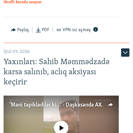
Ətraflı burada oxuyun
Paylaş
PDF
VPN-siz açmaq
İyul 09, 2026
Yaxınları: Sahib Məmmədzadə
karsa salınıb, aclıq aksiyası
keçirir
'Məni təpiklədilər ki...' - Daşkəsəndə AXCP fəalının yaxınları onun həbsinə etiraz edirlər
No media source currently available