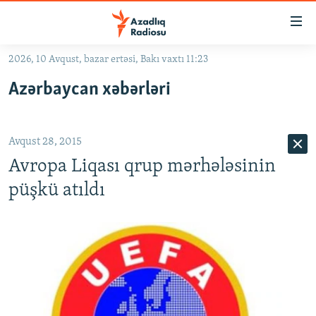
Keçid
linkləri
Əsas
2026, 10 Avqust, bazar ertəsi, Bakı vaxtı 11:23
məzmuna
GÜNDƏM
Azərbaycan xəbərləri
qayıt
#İZAHLA
Əsas
KORRUPSIOMETR
naviqasiyaya
Avqust 28, 2015
qayıt
#ƏSLINDƏ
Axtarışa
Avropa Liqası qrup mərhələsinin
FƏRQƏ BAX
keç
püşkü atıldı
QANUNI DOĞRU
ARAŞDIRMA
MULTIMEDIA
RADIO ARXIV
VIDEO
HAQQIMIZDA
FOTOQALEREYA
OXU ZALI