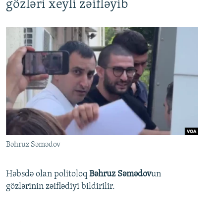
gözləri xeyli zəifləyib
Bəhruz Səmədov
Həbsdə olan politoloq
Bəhruz Səmədov
un
gözlərinin zəiflədiyi bildirilir.