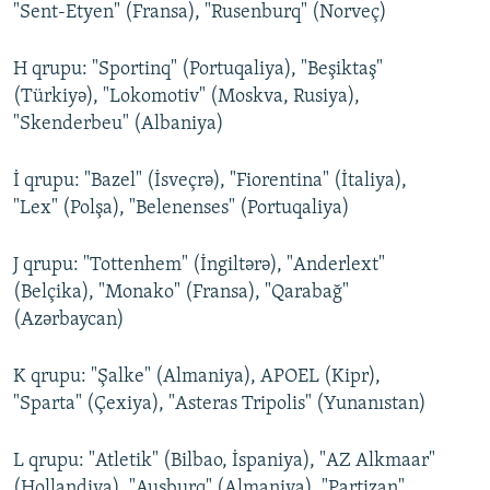
"Sent-Etyen" (Fransa), "Rusenburq" (Norveç)
H qrupu: "Sportinq" (Portuqaliya), "Beşiktaş"
(Türkiyə), "Lokomotiv" (Moskva, Rusiya),
"Skenderbeu" (Albaniya)
İ qrupu: "Bazel" (İsveçrə), "Fiorentina" (İtaliya),
"Lex" (Polşa), "Belenenses" (Portuqaliya)
J qrupu: "Tottenhem" (İngiltərə), "Anderlext"
(Belçika), "Monako" (Fransa), "Qarabağ"
(Azərbaycan)
K qrupu: "Şalke" (Almaniya), APOEL (Kipr),
"Sparta" (Çexiya), "Asteras Tripolis" (Yunanıstan)
L qrupu: "Atletik" (Bilbao, İspaniya), "AZ Alkmaar"
(Hollandiya), "Ausburq" (Almaniya), "Partizan"