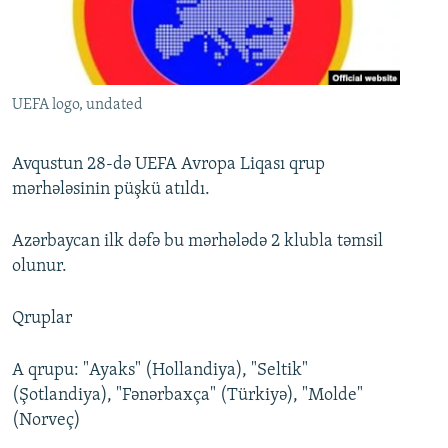
İNFOQRAFIKA
AZƏRBAYCAN ƏDƏBIYYATI KITABXANASI
MISSIYAMIZ
BIZI IZLƏ
KARIKATURA
İSLAM VƏ DEMOKRATIYA
PEŞƏ ETIKASI VƏ JURNALISTIKA STANDARTLARIMIZ
İZ - MƏDƏNIYYƏT PROQRAMI
MATERIALLARIMIZDAN ISTIFADƏ
UEFA logo, undated
AZADLIQRADIOSU MOBIL TELEFONUNUZDA
RFE/RL-in bütün saytları
BIZIMLƏ ƏLAQƏ
Avqustun 28-də UEFA Avropa Liqası qrup
mərhələsinin püşkü atıldı.
XƏBƏR BÜLLETENLƏRIMIZ
Azərbaycan ilk dəfə bu mərhələdə 2 klubla təmsil
olunur.
Qruplar
A qrupu: "Ayaks" (Hollandiya), "Seltik"
(Şotlandiya), "Fənərbaxça" (Türkiyə), "Molde"
(Norveç)