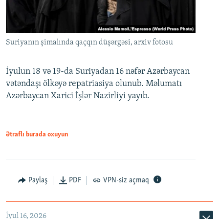
Suriyanın şimalında qaçqın düşərgəsi, arxiv fotosu
İyulun 18 və 19-da Suriyadan 16 nəfər Azərbaycan
vətəndaşı ölkəyə repatriasiya olunub. Məlumatı
Azərbaycan Xarici İşlər Nazirliyi yayıb.
Ətraflı burada oxuyun
Paylaş
PDF
VPN-siz açmaq
İyul 16, 2026