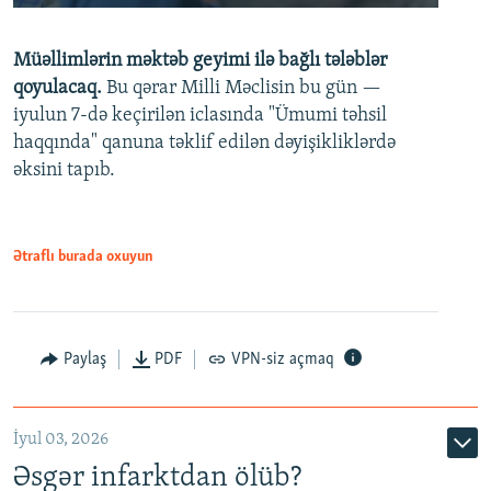
240p
Müəllimlərin məktəb geyimi ilə bağlı tələblər
360p
qoyulacaq.
Bu qərar Milli Məclisin bu gün —
480p
iyulun 7-də keçirilən iclasında "Ümumi təhsil
720p
haqqında" qanuna təklif edilən dəyişikliklərdə
əksini tapıb.
1080p
Ətraflı burada oxuyun
Auto
240p
360p
480p
Paylaş
PDF
VPN-siz açmaq
720p
1080p
İyul 03, 2026
Əsgər infarktdan ölüb?