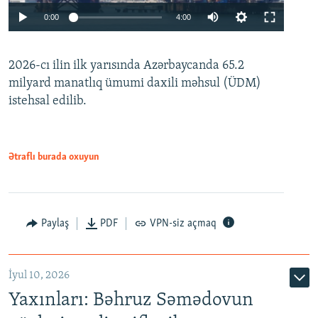
Auto
0:00
4:00
240p
2026-cı ilin ilk yarısında Azərbaycanda 65.2
360p
milyard manatlıq ümumi daxili məhsul (ÜDM)
480p
Auto
240p
360p
480p
istehsal edilib.
720p
720p
1080p
1080p
Ətraflı burada oxuyun
Paylaş
PDF
VPN-siz açmaq
İyul 10, 2026
Yaxınları: Bəhruz Səmədovun