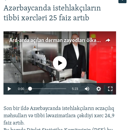
Azərbaycanda istehlakçıların
tibbi xərcləri 25 faiz artıb
Ard-arda açılan dərman zavodları ölkənin tələbatını ödəyirmi?
No media source currently available
Auto
0:00
5:23
240p
Son bir ildə Azərbaycanda istehlakçıların
360p
əczaçılıq
məhsulları və tibbi ləvazimatlara çəkdiyi xərc 24,9
480p
Auto
240p
360p
480p
faiz artıb.
720p