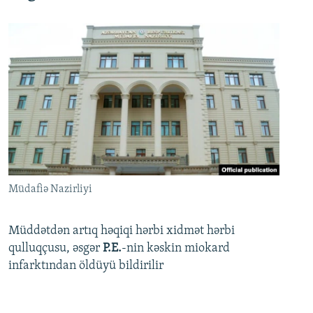
Müdafiə Nazirliyi
Müddətdən artıq həqiqi hərbi xidmət hərbi
qulluqçusu, əsgər
P.E.
-nin kəskin miokard
infarktından öldüyü bildirilir