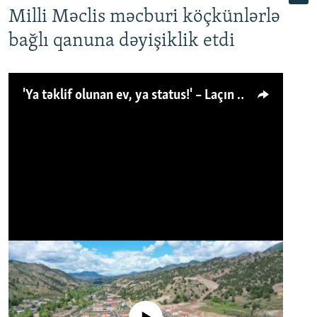
Milli Məclis məcburi köçkünlərlə
bağlı qanuna dəyişiklik etdi
'Ya təklif olunan ev, ya status!' – Laçın köçkünü: 'Laçından başqa heç hara!'