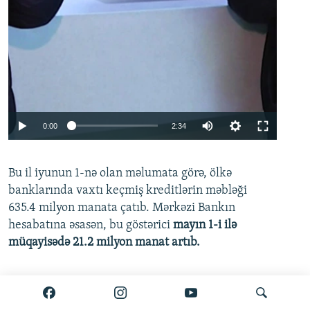
Auto
0:00
2:34
240p
Bu il iyunun 1-nə olan məlumata görə, ölkə
360p
banklarında vaxtı keçmiş kreditlərin məbləği
480p
635.4 milyon manata çatıb. Mərkəzi Bankın
720p
hesabatına əsasən, bu göstərici
mayın 1-i ilə
müqayisədə 21.2 milyon manat artıb.
1080p
Ətraflı burada oxuyun