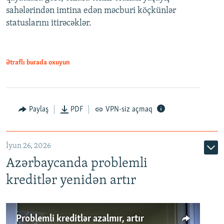
720p
sahələrindən imtina edən məcburi köçkünlər
statuslarını itirəcəklər.
1080p
Ətraflı burada oxuyun
Auto
240p
360p
480p
Paylaş
PDF
VPN-siz açmaq
720p
1080p
İyun 26, 2026
Azərbaycanda problemli
kreditlər yenidən artır
Problemli kreditlər azalmır, artır