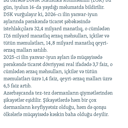
Bu barədə Dövlət Statistika Komitəsinin (DSK) bu
720p
1080p
gün, iyulun 16-da yaydığı məlumatda bildirilir.
1080p
DSK vurğulayır ki, 2026-cı ilin yanvar-iyun
aylarında pərakəndə ticarət şəbəkəsində
istehlakçılara 32,4 milyard manatlıq, o cümlədən
17,6 milyard manatlıq ərzaq məhsulları, içkilər və
tütün məmulatları, 14,8 milyard manatlıq qeyri-
ərzaq malları satılıb.
2025-ci ilin yanvar-iyun ayları ilə müqayisədə
pərakəndə ticarət dövriyyəsi real ifadədə 3,7 faiz, o
cümlədən ərzaq məhsulları, içkilər və tütün
məmulatları üzrə 1,4 faiz, qeyri-ərzaq malları üzrə
6,5 faiz artıb.
Azərbaycanda tez-tez dərmanların qiymətlərindən
şikayətlər eşidilir. Şikayətlərdə həm bir çox
dərmanların keyfiyyətsiz olduğu, həm də qonşu
ölkələrlə müqayisədə kəskin baha olduğu deyilir.