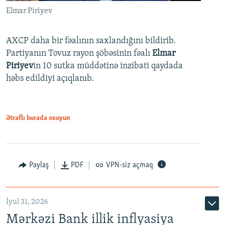
Elmar Piriyev
AXCP daha bir fəalının saxlandığını bildirib.
Partiyanın Tovuz rayon şöbəsinin fəalı
Elmar
Piriyev
in 10 sutka müddətinə inzibati qaydada
həbs edildiyi açıqlanıb.
Ətraflı burada oxuyun
Paylaş
PDF
VPN-siz açmaq
İyul 31, 2026
Mərkəzi Bank illik inflyasiya