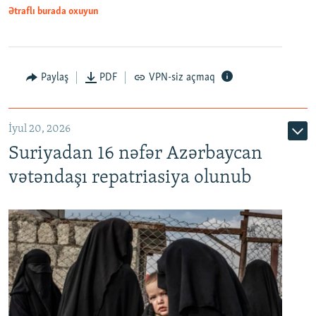
1080p
Ətraflı burada oxuyun
Paylaş
PDF
VPN-siz açmaq
İyul 20, 2026
Auto
240p
360p
480p
Suriyadan 16 nəfər Azərbaycan
720p
1080p
vətəndaşı repatriasiya olunub