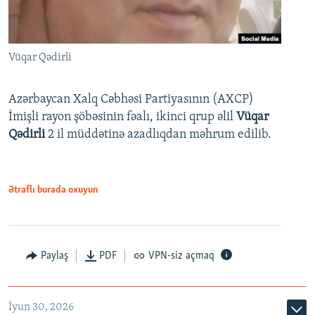
Vüqar Qədirli
Azərbaycan Xalq Cəbhəsi Partiyasının (AXCP)
İmişli rayon şöbəsinin fəalı, ikinci qrup əlil
Vüqar
Qədirli
2 il müddətinə azadlıqdan məhrum edilib.
Ətraflı burada oxuyun
Paylaş
PDF
VPN-siz açmaq
İyun 30, 2026