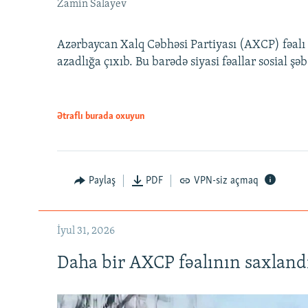
Zamin Salayev
Azərbaycan Xalq Cəbhəsi Partiyası (AXCP) fəalı
azadlığa çıxıb. Bu barədə siyasi fəallar sosial ş
Ətraflı burada oxuyun
Paylaş
PDF
VPN-siz açmaq
İyul 31, 2026
Daha bir AXCP fəalının saxlandığ