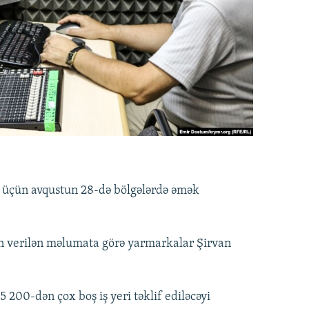
r üçün avqustun 28-də bölgələrdə əmək
ən verilən məlumata görə yarmarkalar Şirvan
 200-dən çox boş iş yeri təklif ediləcəyi