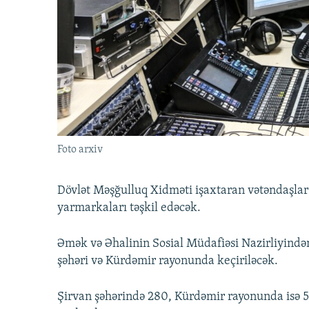
İNFOQRAFIKA
AZƏRBAYCAN ƏDƏBIYYATI KITABXANASI
MISSIYAMIZ
KARIKATURA
İSLAM VƏ DEMOKRATIYA
PEŞƏ ETIKASI VƏ JURNALISTIKA
STANDARTLARIMIZ
İZ - MƏDƏNIYYƏT PROQRAMI
MATERIALLARIMIZDAN ISTIFADƏ
AZADLIQRADIOSU MOBIL TELEFONUNUZDA
BIZIMLƏ ƏLAQƏ
XƏBƏR BÜLLETENLƏRIMIZ
Foto arxiv
Dövlət Məşğulluq Xidməti işaxtaran vətəndaşla
yarmarkaları təşkil edəcək.
Əmək və Əhalinin Sosial Müdafiəsi Nazirliyind
şəhəri və Kürdəmir rayonunda keçiriləcək.
Şirvan şəhərində 280, Kürdəmir rayonunda isə 55