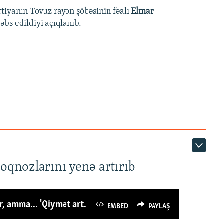
rtiyanın Tovuz rayon şöbəsinin fəalı
Elmar
bs edildiyi açıqlanıb.
roqnozlarını yenə artırıb
Azərbaycanlı avropalıdan iki dəfə az ət yeyir, amma... 'Qiymət artımı qaçılmazdır'
EMBED
PAYLAŞ