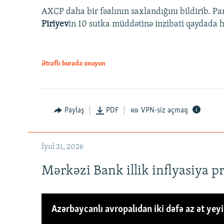
AXCP daha bir fəalının saxlandığını bildirib. Pa
Piriyev
in 10 sutka müddətinə inzibati qaydada hə
Ətraflı burada oxuyun
Paylaş
PDF
VPN-siz açmaq
İyul 31, 2026
Mərkəzi Bank illik inflyasiya p