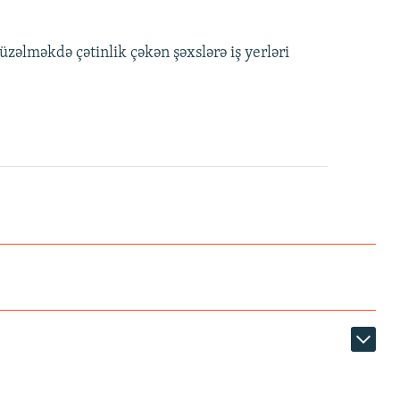
üzəlməkdə çətinlik çəkən şəxslərə iş yerləri