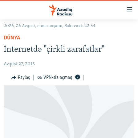
Keçid
linkləri
Əsas
2026, 06 Avqust, cümə axşamı, Bakı vaxtı 22:54
məzmuna
GÜNDƏM
DÜNYA
qayıt
#İZAHLA
Əsas
İnternetdə "çirkli zarafatlar"
KORRUPSIOMETR
naviqasiyaya
qayıt
Avqust 27, 2015
#ƏSLINDƏ
Axtarışa
FƏRQƏ BAX
Paylaş
VPN-siz açmaq
keç
QANUNI DOĞRU
ARAŞDIRMA
MULTIMEDIA
RADIO ARXIV
VIDEO
HAQQIMIZDA
FOTOQALEREYA
OXU ZALI