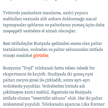
Tvitterdə yazılanlara inanılarsa, xarici yuyucu
məhlulları vaxtında alıb anbara doldurmağa macal
tapmayanlar qablarını və paltarlarını yumaq üçün daha
məşəqqətli vasitələrə əl atmalı olacaqlar.
Bəzi istifadəçilər Rusiyada qədimdən ənənə olan paltar
taxtalarından, vedrədən və paltar sabunundan istifadə
etməyi məsləhət
görürlər.
Rusiyanın “Dojd” telekanalı hətta tələm-tələsik bir
eksperiment də keçirib. Studiyada iki qonaq eyni
paltarı meyvə şirəsi ilə çirklədib, sonra ayrı-ayrı
vedrələrdə yuyublar. Vedrələrdən birində adı
çəkilməyən xarici məhlul, digərində isə Rusiyada
istifadə olunan “təsərrüfat sabunu” olub. Hər iki paltar
mükəmməl yuyulub. Telekanalın aparıcısı Lika Kremer