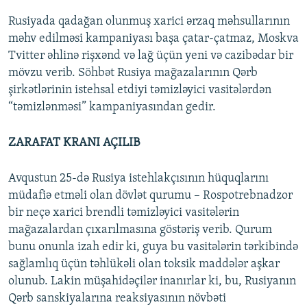
Rusiyada qadağan olunmuş xarici ərzaq məhsullarının
məhv edilməsi kampaniyası başa çatar-çatmaz, Moskva
Tvitter əhlinə rişxənd və lağ üçün yeni və cazibədar bir
mövzu verib. Söhbət Rusiya mağazalarının Qərb
şirkətlərinin istehsal etdiyi təmizləyici vasitələrdən
“təmizlənməsi” kampaniyasından gedir.
ZARAFAT KRANI AÇILIB
Avqustun 25-də Rusiya istehlakçısının hüquqlarını
müdafiə etməli olan dövlət qurumu – Rospotrebnadzor
bir neçə xarici brendli təmizləyici vasitələrin
mağazalardan çıxarılmasına göstəriş verib. Qurum
bunu onunla izah edir ki, guya bu vasitələrin tərkibində
sağlamlıq üçün təhlükəli olan toksik maddələr aşkar
olunub. Lakin müşahidəçilər inanırlar ki, bu, Rusiyanın
Qərb sanskiyalarına reaksiyasının növbəti