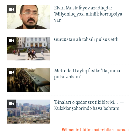
Elvin Mustafayev azadlıqda:
'Milyonluq yox, minlik korrupsiya
var'
Gürcüstan ali təhsili pulsuz etdi
Metroda 11 aylıq fasilə: 'Daşınma
pulsuz olsun'
'Binaları o qədər sıx tikiblər ki...' —
Küləklər şəhərində hava böhranı
Bölmənin bütün materialları burada