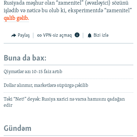
Rusiyada məşhur olan “zamenitel” (əvəzləyici) sözünü
işlədib və nəticə bu olub ki, eksperimentdə “zamenitel”
qalib gəlib.
Paylaş
VPN-siz açmaq
Bizi izlə
Buna da bax:
Qiymətlər azı 10-15 faiz artıb
Dollar alınmır, marketlərə süpürgə çəkilib
Təki “Net!” deyək: Rusiya xarici nə varsa hamısını qadağan
edir
Gündəm