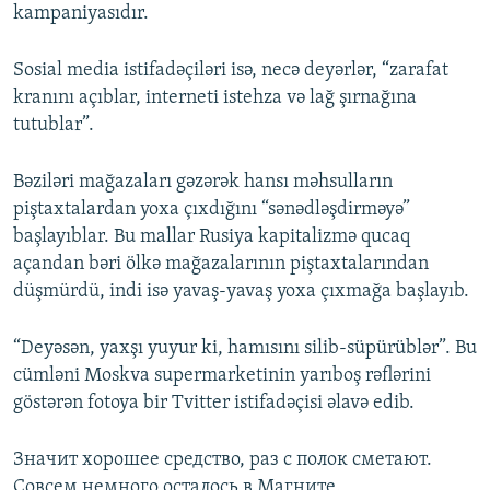
kampaniyasıdır.
Sosial media istifadəçiləri isə, necə deyərlər, “zarafat
kranını açıblar, interneti istehza və lağ şırnağına
tutublar”.
Bəziləri mağazaları gəzərək hansı məhsulların
piştaxtalardan yoxa çıxdığını “sənədləşdirməyə”
başlayıblar. Bu mallar Rusiya kapitalizmə qucaq
açandan bəri ölkə mağazalarının piştaxtalarından
düşmürdü, indi isə yavaş-yavaş yoxa çıxmağa başlayıb.
“Deyəsən, yaxşı yuyur ki, hamısını silib-süpürüblər”. Bu
cümləni Moskva supermarketinin yarıboş rəflərini
göstərən fotoya bir Tvitter istifadəçisi əlavə edib.
Значит хорошее средство, раз с полок сметают.
Совсем немного осталось в Магните.