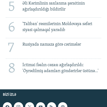
5
Əli Kərimlinin saxlanma şəraitinin
ağırlaşdırıldığı bildirilir
6
'Taliban' rəsmilərinin Moldovaya səfəri
siyasi qalmaqal yaradıb
7
Rusiyada namaza görə cərimələr
8
İctimai fəalın cəzası ağırlaşdırıldı:
'Öyrədilmiş adamları göndərirlər üstünə…'
BIZI IZLƏ