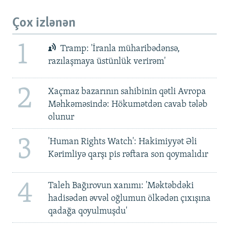
Çox izlənən
1
Tramp: 'İranla müharibədənsə,
razılaşmaya üstünlük verirəm'
2
Xaçmaz bazarının sahibinin qətli Avropa
Məhkəməsində: Hökumətdən cavab tələb
olunur
3
'Human Rights Watch': Hakimiyyət Əli
Kərimliyə qarşı pis rəftara son qoymalıdır
4
Taleh Bağırovun xanımı: 'Məktəbdəki
hadisədən əvvəl oğlumun ölkədən çıxışına
qadağa qoyulmuşdu'