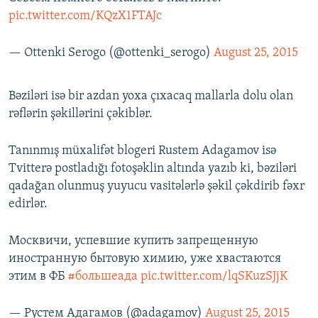
pic.twitter.com/KQzX1FTAJc
— Ottenki Serogo (@ottenki_serogo)
August 25, 2015
Bəziləri isə bir azdan yoxa çıxacaq mallarla dolu olan
rəflərin şəkillərini çəkiblər.
Tanınmış müxalifət blogeri Rustem Adagamov isə
Tvitterə postladığı fotoşəklin altında yazıb ki, bəziləri
qadağan olunmuş yuyucu vasitələrlə şəkil çəkdirib fəxr
edirlər.
Москвичи, успевшие купить запрещенную
иностранную бытовую химию, уже хвастаются
этим в ФБ
#большеада
pic.twitter.com/lqSKuzSJjK
— Рустем Адагамов (@adagamov)
August 25, 2015