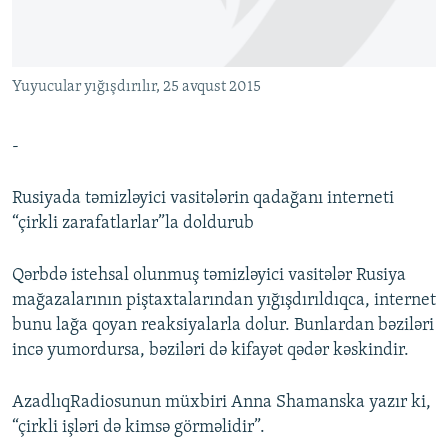
İNFOQRAFIKA
AZƏRBAYCAN ƏDƏBIYYATI KITABXANASI
MISSIYAMIZ
BIZI IZLƏ
KARIKATURA
İSLAM VƏ DEMOKRATIYA
PEŞƏ ETIKASI VƏ JURNALISTIKA STANDARTLARIMIZ
Yuyucular yığışdırılır, 25 avqust 2015
İZ - MƏDƏNIYYƏT PROQRAMI
MATERIALLARIMIZDAN ISTIFADƏ
AZADLIQRADIOSU MOBIL TELEFONUNUZDA
RFE/RL-in bütün saytları
-
BIZIMLƏ ƏLAQƏ
Rusiyada təmizləyici vasitələrin qadağanı interneti
XƏBƏR BÜLLETENLƏRIMIZ
“çirkli zarafatlarlar”la doldurub
Qərbdə istehsal olunmuş təmizləyici vasitələr Rusiya
mağazalarının piştaxtalarından yığışdırıldıqca, internet
bunu lağa qoyan reaksiyalarla dolur. Bunlardan bəziləri
incə yumordursa, bəziləri də kifayət qədər kəskindir.
AzadlıqRadiosunun müxbiri Anna Shamanska yazır ki,
“çirkli işləri də kimsə görməlidir”.