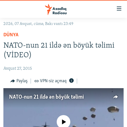
Keçid
linkləri
Əsas
2026, 07 Avqust, cümə, Bakı vaxtı 23:49
məzmuna
GÜNDƏM
DÜNYA
qayıt
#İZAHLA
Əsas
NATO-nun 21 ildə ən böyük təlimi
KORRUPSIOMETR
naviqasiyaya
(VİDEO)
qayıt
#ƏSLINDƏ
Axtarışa
Avqust 27, 2015
FƏRQƏ BAX
keç
QANUNI DOĞRU
Paylaş
VPN-siz açmaq
ARAŞDIRMA
NATO-nun 21 ildə ən böyük təlimi
MULTIMEDIA
RADIO ARXIV
VIDEO
HAQQIMIZDA
No media source currently available
FOTOQALEREYA
OXU ZALI