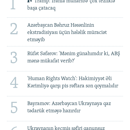
1
Tramp: İranla müharibə 'çox tezliklə'
başa çatacaq
2
Azərbaycan Bəhruz Həsənlinin
ekstradisiyası üçün hələlik müraciət
etməyib
3
Rüfət Səfərov: 'Mənim günahımdır ki, ABŞ
mənə mükafat verib?'
4
'Human Rights Watch': Hakimiyyət Əli
Kərimliyə qarşı pis rəftara son qoymalıdır
5
Bayramov: Azərbaycan Ukraynaya qaz
tədarük etməyə hazırdır
Ukraynanın keçmiş səfiri qanunsuz