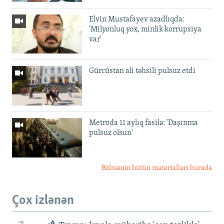
Elvin Mustafayev azadlıqda:
'Milyonluq yox, minlik korrupsiya
var'
Gürcüstan ali təhsili pulsuz etdi
Metroda 11 aylıq fasilə: 'Daşınma
pulsuz olsun'
Bölmənin bütün materialları burada
Çox izlənən