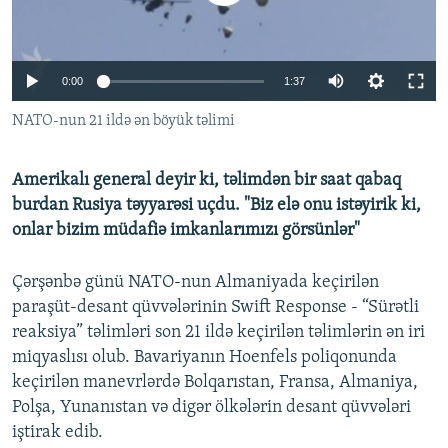
İNFOQRAFIKA
AZƏRBAYCAN ƏDƏBIYYATI KITABXANASI
MISSIYAMIZ
BIZI IZLƏ
KARIKATURA
İSLAM VƏ DEMOKRATIYA
PEŞƏ ETIKASI VƏ JURNALISTIKA STANDARTLARIMIZ
0:00
1:37
İZ - MƏDƏNIYYƏT PROQRAMI
MATERIALLARIMIZDAN ISTIFADƏ
NATO-nun 21 ildə ən böyük təlimi
AZADLIQRADIOSU MOBIL TELEFONUNUZDA
RFE/RL-in bütün saytları
BIZIMLƏ ƏLAQƏ
Amerikalı general deyir ki, təlimdən bir saat qabaq
XƏBƏR BÜLLETENLƏRIMIZ
burdan Rusiya təyyarəsi uçdu. "Biz elə onu istəyirik ki,
onlar bizim müdafiə imkanlarımızı görsünlər"
Çərşənbə günü NATO-nun Almaniyada keçirilən
paraşüt-desant qüvvələrinin Swift Response - “Sürətli
reaksiya” təlimləri son 21 ildə keçirilən təlimlərin ən iri
miqyaslısı olub. Bavariyanın Hoenfels poliqonunda
keçirilən manevrlərdə Bolqarıstan, Fransa, Almaniya,
Polşa, Yunanıstan və digər ölkələrin desant qüvvələri
iştirak edib.