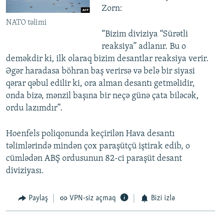
Zorn:
NATO təlimi
“Bizim diviziya “Sürətli
reaksiya” adlanır. Bu o
deməkdir ki, ilk olaraq bizim desantlar reaksiya verir.
Əgər haradasa böhran baş verirsə və belə bir siyasi
qərar qəbul edilir ki, ora alman desantı getməlidir,
onda bizə, mənzil başına bir neçə günə çata biləcək,
ordu lazımdır”.
Hoenfels poliqonunda keçirilən Hava desantı
təlimlərində mindən çox paraşütçü iştirak edib, o
cümlədən ABŞ ordusunun 82-ci paraşüt desant
diviziyası.
Paylaş
VPN-siz açmaq
Bizi izlə