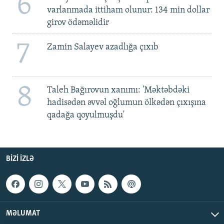
6
varlanmada ittiham olunur: 134 min dollar
girov ödəməlidir
7
Zamin Salayev azadlığa çıxıb
8
Taleh Bağırovun xanımı: 'Məktəbdəki
hadisədən əvvəl oğlumun ölkədən çıxışına
qadağa qoyulmuşdu'
BIZI IZLƏ
MƏLUMAT