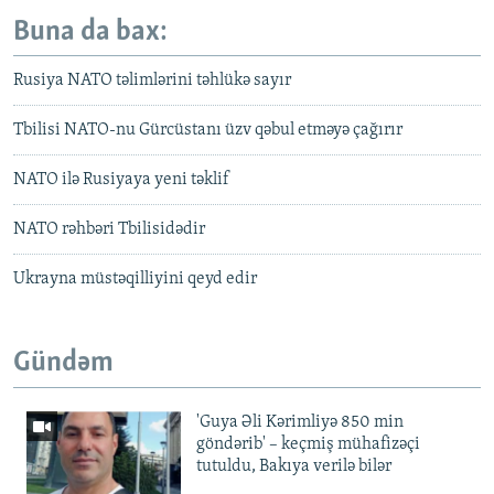
Buna da bax:
Rusiya NATO təlimlərini təhlükə sayır
Tbilisi NATO-nu Gürcüstanı üzv qəbul etməyə çağırır
NATO ilə Rusiyaya yeni təklif
NATO rəhbəri Tbilisidədir
Ukrayna müstəqilliyini qeyd edir
Gündəm
'Guya Əli Kərimliyə 850 min
göndərib' – keçmiş mühafizəçi
tutuldu, Bakıya verilə bilər